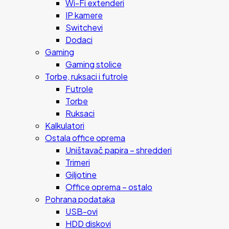
Wi-Fi extenderi
IP kamere
Switchevi
Dodaci
Gaming
Gaming stolice
Torbe, ruksaci i futrole
Futrole
Torbe
Ruksaci
Kalkulatori
Ostala office oprema
Uništavač papira – shredderi
Trimeri
Giljotine
Office oprema – ostalo
Pohrana podataka
USB-ovi
HDD diskovi