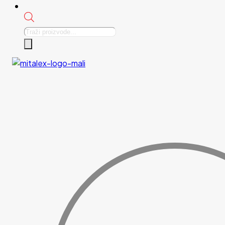
Products
search