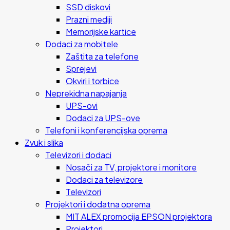
SSD diskovi
Prazni mediji
Memorijske kartice
Dodaci za mobitele
Zaštita za telefone
Sprejevi
Okviri i torbice
Neprekidna napajanja
UPS-ovi
Dodaci za UPS-ove
Telefoni i konferencijska oprema
Zvuk i slika
Televizori i dodaci
Nosači za TV, projektore i monitore
Dodaci za televizore
Televizori
Projektori i dodatna oprema
MIT ALEX promocija EPSON projektora
Projektori