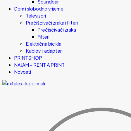
Soundbar
Dom i slobodno vrijeme
Televizori
Prečišćivači zraka i filteri
Prečišćivači zraka
Filteri
Električna bicikla
Kablovi i adapteri
PRINTSHOP
NAJAM – RENT A PRINT
Novosti