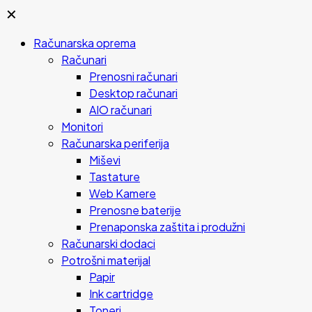
✕
Računarska oprema
Računari
Prenosni računari
Desktop računari
AIO računari
Monitori
Računarska periferija
Miševi
Tastature
Web Kamere
Prenosne baterije
Prenaponska zaštita i produžni
Računarski dodaci
Potrošni materijal
Papir
Ink cartridge
Toneri