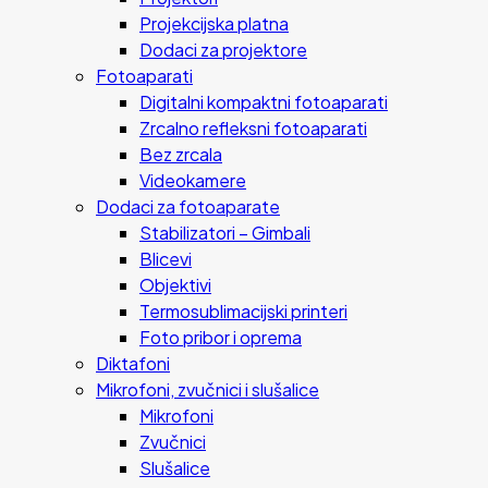
Projekcijska platna
Dodaci za projektore
Fotoaparati
Digitalni kompaktni fotoaparati
Zrcalno refleksni fotoaparati
Bez zrcala
Videokamere
Dodaci za fotoaparate
Stabilizatori – Gimbali
Blicevi
Objektivi
Termosublimacijski printeri
Foto pribor i oprema
Diktafoni
Mikrofoni, zvučnici i slušalice
Mikrofoni
Zvučnici
Slušalice