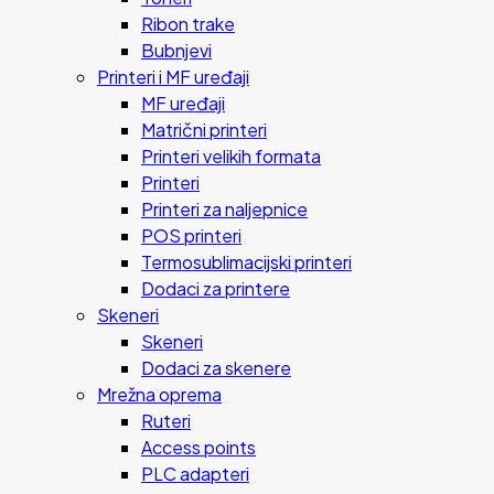
Ribon trake
Bubnjevi
Printeri i MF uređaji
MF uređaji
Matrični printeri
Printeri velikih formata
Printeri
Printeri za naljepnice
POS printeri
Termosublimacijski printeri
Dodaci za printere
Skeneri
Skeneri
Dodaci za skenere
Mrežna oprema
Ruteri
Access points
PLC adapteri