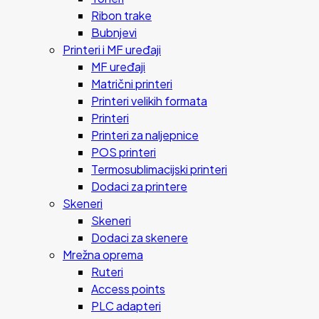
Ribon trake
Bubnjevi
Printeri i MF uređaji
MF uređaji
Matrični printeri
Printeri velikih formata
Printeri
Printeri za naljepnice
POS printeri
Termosublimacijski printeri
Dodaci za printere
Skeneri
Skeneri
Dodaci za skenere
Mrežna oprema
Ruteri
Access points
PLC adapteri