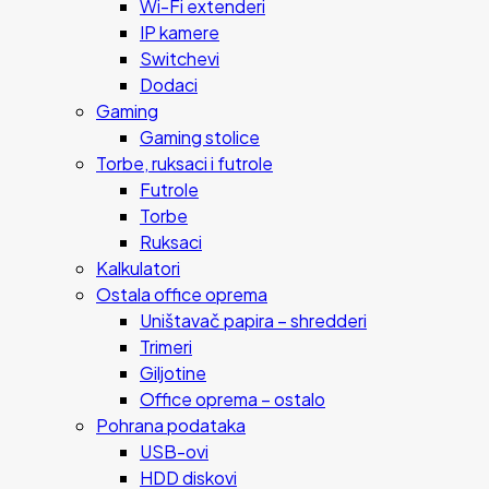
Wi-Fi extenderi
IP kamere
Switchevi
Dodaci
Gaming
Gaming stolice
Torbe, ruksaci i futrole
Futrole
Torbe
Ruksaci
Kalkulatori
Ostala office oprema
Uništavač papira – shredderi
Trimeri
Giljotine
Office oprema – ostalo
Pohrana podataka
USB-ovi
HDD diskovi