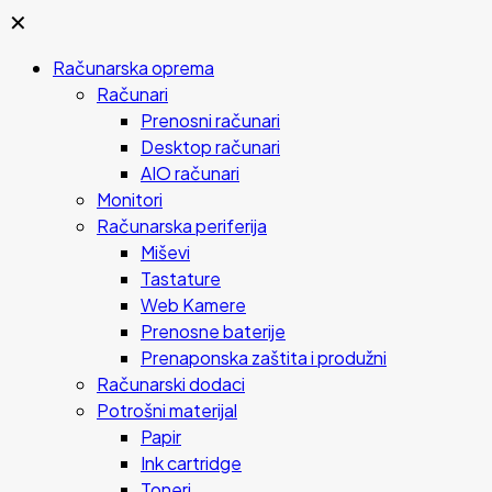
✕
Računarska oprema
Računari
Prenosni računari
Desktop računari
AIO računari
Monitori
Računarska periferija
Miševi
Tastature
Web Kamere
Prenosne baterije
Prenaponska zaštita i produžni
Računarski dodaci
Potrošni materijal
Papir
Ink cartridge
Toneri