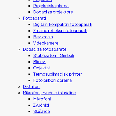
Projekcijska platna
Dodaci za projektore
Fotoaparati
Digitalni kompaktni fotoaparati
Zrcalno refleksni fotoaparati
Bez zrcala
Videokamere
Dodaci za fotoaparate
Stabilizatori – Gimbali
Blicevi
Objektivi
Termosublimacijski printeri
Foto pribor i oprema
Diktafoni
Mikrofoni, zvučnici i slušalice
Mikrofoni
Zvučnici
Slušalice