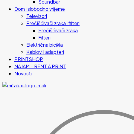
Soundbar
Dom i slobodno vrijeme
Televizori
Prečišćivači zraka i filteri
Prečišćivači zraka
Filteri
Električna bicikla
Kablovi i adapteri
PRINTSHOP
NAJAM – RENT A PRINT
Novosti