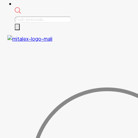
Products
search