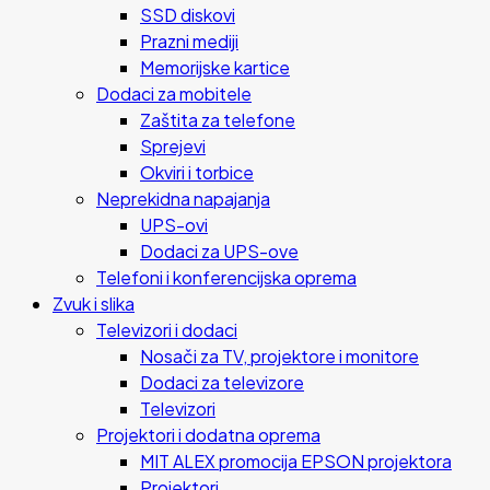
SSD diskovi
Prazni mediji
Memorijske kartice
Dodaci za mobitele
Zaštita za telefone
Sprejevi
Okviri i torbice
Neprekidna napajanja
UPS-ovi
Dodaci za UPS-ove
Telefoni i konferencijska oprema
Zvuk i slika
Televizori i dodaci
Nosači za TV, projektore i monitore
Dodaci za televizore
Televizori
Projektori i dodatna oprema
MIT ALEX promocija EPSON projektora
Projektori