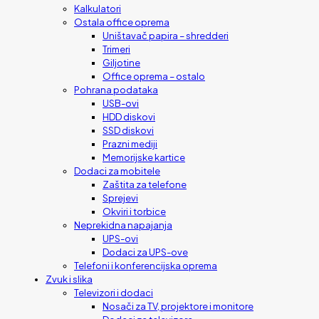
Kalkulatori
Ostala office oprema
Uništavač papira – shredderi
Trimeri
Giljotine
Office oprema – ostalo
Pohrana podataka
USB-ovi
HDD diskovi
SSD diskovi
Prazni mediji
Memorijske kartice
Dodaci za mobitele
Zaštita za telefone
Sprejevi
Okviri i torbice
Neprekidna napajanja
UPS-ovi
Dodaci za UPS-ove
Telefoni i konferencijska oprema
Zvuk i slika
Televizori i dodaci
Nosači za TV, projektore i monitore