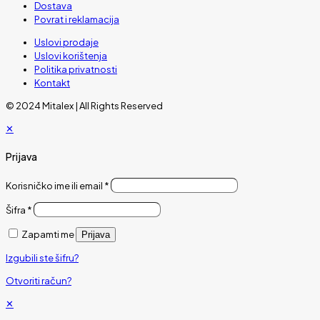
Dostava
Povrat i reklamacija
Uslovi prodaje
Uslovi korištenja
Politika privatnosti
Kontakt
© 2024 Mitalex | All Rights Reserved
✕
Prijava
Korisničko ime ili email
*
Šifra
*
Zapamti me
Prijava
Izgubili ste šifru?
Otvoriti račun?
✕