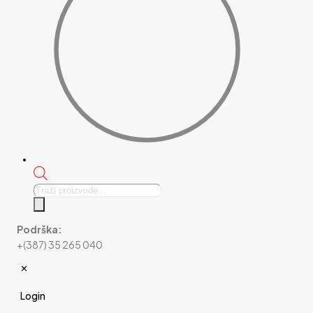
Products
search
Podrška:
+(387) 35 265 040
✕
Login