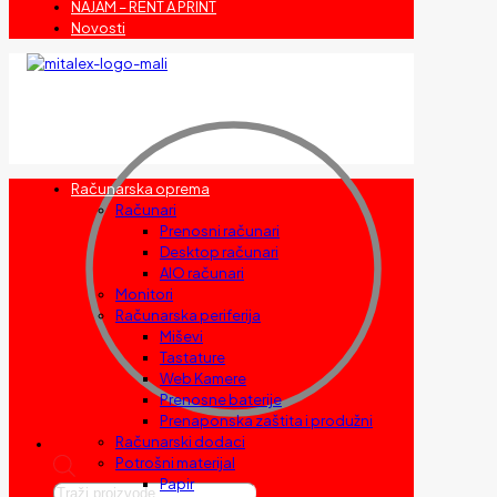
NAJAM – RENT A PRINT
Novosti
Računarska oprema
Računari
Prenosni računari
Desktop računari
AIO računari
Monitori
Računarska periferija
Miševi
Tastature
Web Kamere
Prenosne baterije
Prenaponska zaštita i produžni
Računarski dodaci
Potrošni materijal
Papir
Products