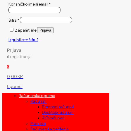
Korisničko ime ili email
*
Šifra
*
Zapamti me
Prijava
Izgubili ste šifru?
Prijava
ili registracija
0
0,00 KM
Uporedi
Računarska oprema
Računari
Prenosni računari
Desktop računari
AIO računari
Monitori
Računarska periferija