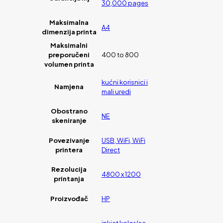
30,000 pages
Maksimalna
A4
dimenzija printa
Maksimalni
preporučeni
400 to 800
volumen printa
kućni korisnici i
Namjena
mali uredi
Obostrano
NE
skeniranje
Povezivanje
USB, WiFi, WiFi
printera
Direct
Rezolucija
4800 x 1200
printanja
Proizvođač
HP