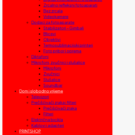
Zrcalno refleksni fotoaparati
Bez zrcala
Videokamere
Dodaci za fotoaparate
Stabilizatori – Gimbali
Blicevi
Objektivi
Termosublimacijski printeri
Foto pribor i oprema
Diktafoni
Mikrofoni, zvučnici i slušalice
Mikrofoni
Zvučnici
Slušalice
Soundbar
Dom i slobodno vrijeme
Televizori
Prečišćivači zraka i filteri
Prečišćivači zraka
Filteri
Električna bicikla
Kablovi i adapteri
PRINTSHOP