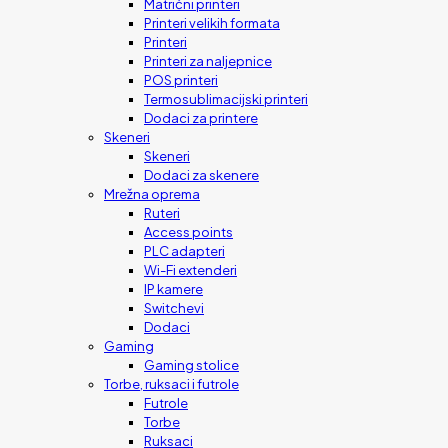
Matrični printeri
Printeri velikih formata
Printeri
Printeri za naljepnice
POS printeri
Termosublimacijski printeri
Dodaci za printere
Skeneri
Skeneri
Dodaci za skenere
Mrežna oprema
Ruteri
Access points
PLC adapteri
Wi-Fi extenderi
IP kamere
Switchevi
Dodaci
Gaming
Gaming stolice
Torbe, ruksaci i futrole
Futrole
Torbe
Ruksaci