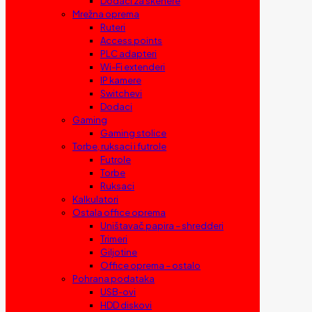
Dodaci za skenere
Mrežna oprema
Ruteri
Access points
PLC adapteri
Wi-Fi extenderi
IP kamere
Switchevi
Dodaci
Gaming
Gaming stolice
Torbe, ruksaci i futrole
Futrole
Torbe
Ruksaci
Kalkulatori
Ostala office oprema
Uništavač papira – shredderi
Trimeri
Giljotine
Office oprema – ostalo
Pohrana podataka
USB-ovi
HDD diskovi