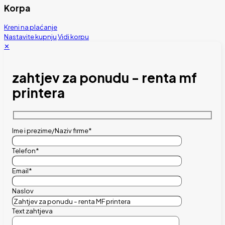
Korpa
Kreni na plaćanje
Nastavite kupnju
Vidi korpu
✕
zahtjev za ponudu - renta mf
printera
Ime i prezime/Naziv firme*
Telefon*
Email*
Naslov
Text zahtjeva