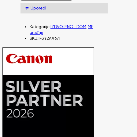
Tank
580
Uporedi
količina
Kategorije:
IZDVOJENO - DOM
,
MF
uređaji
SKU:
1F3Y2A#671