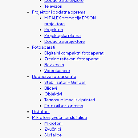
Dodaci za televizore
Televizori
Projektori i dodatna oprema
MIT ALEX promocija EPSON
projektora
Projektori
Projekcijska platna
Dodaci za projektore
Fotoaparati
Digitalni kompaktni fotoaparati
Zrcalno refleksni fotoaparati
Bez zrcala
Videokamere
Dodaci za fotoaparate
Stabilizatori – Gimbali
Blicevi
Objektivi
Termosublimacijski printeri
Foto pribor i oprema
Diktafoni
Mikrofoni, zvučnici i slušalice
Mikrofoni
Zvučnici
Slušalice