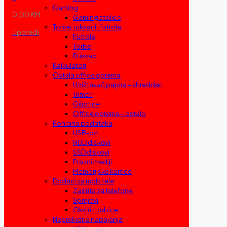
Gaming
0,00 KM
Gaming stolice
Torbe, ruksaci i futrole
Uporedi
Futrole
Torbe
Ruksaci
Kalkulatori
Ostala office oprema
Uništavač papira – shredderi
Trimeri
Giljotine
Office oprema – ostalo
Pohrana podataka
USB-ovi
HDD diskovi
SSD diskovi
Prazni mediji
Memorijske kartice
Dodaci za mobitele
Zaštita za telefone
Sprejevi
Okviri i torbice
Neprekidna napajanja