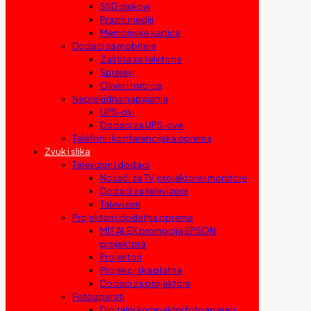
SSD diskovi
Prazni mediji
Memorijske kartice
Dodaci za mobitele
Zaštita za telefone
Sprejevi
Okviri i torbice
Neprekidna napajanja
UPS-ovi
Dodaci za UPS-ove
Telefoni i konferencijska oprema
Zvuk i slika
Televizori i dodaci
Nosači za TV, projektore i monitore
Dodaci za televizore
Televizori
Projektori i dodatna oprema
MIT ALEX promocija EPSON
projektora
Projektori
Projekcijska platna
Dodaci za projektore
Fotoaparati
Digitalni kompaktni fotoaparati