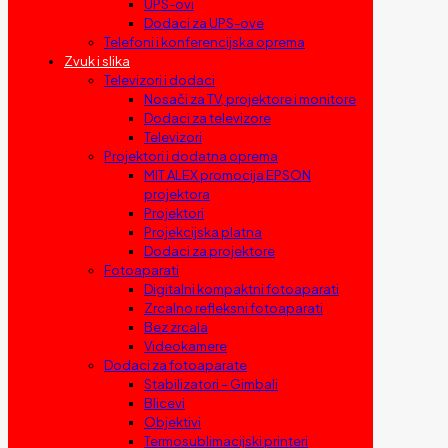
UPS-ovi
Dodaci za UPS-ove
Telefoni i konferencijska oprema
Zvuk i slika
Televizori i dodaci
Nosači za TV, projektore i monitore
Dodaci za televizore
Televizori
Projektori i dodatna oprema
MIT ALEX promocija EPSON
projektora
Projektori
Projekcijska platna
Dodaci za projektore
Fotoaparati
Digitalni kompaktni fotoaparati
Zrcalno refleksni fotoaparati
Bez zrcala
Videokamere
Dodaci za fotoaparate
Stabilizatori – Gimbali
Blicevi
Objektivi
Termosublimacijski printeri