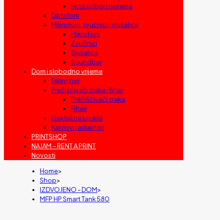
Foto pribor i oprema
Diktafoni
Mikrofoni, zvučnici i slušalice
Mikrofoni
Zvučnici
Slušalice
Soundbar
Dom i slobodno vrijeme
Televizori
Prečišćivači zraka i filteri
Prečišćivači zraka
Filteri
Električna bicikla
Kablovi i adapteri
PRINTSHOP
NAJAM – RENT A PRINT
Novosti
Home
>
Shop
>
IZDVOJENO - DOM
>
MFP HP Smart Tank 580