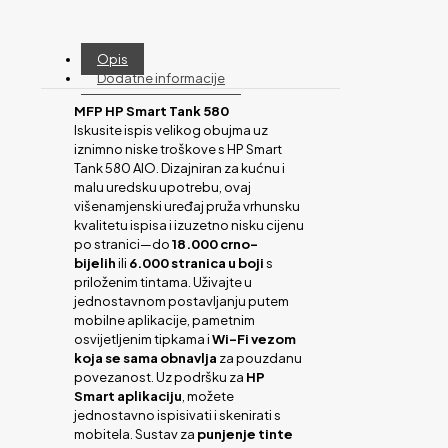
Opis
Dodatne informacije
MFP HP Smart Tank 580
Iskusite ispis velikog obujma uz
iznimno niske troškove s HP Smart
Tank 580 AIO. Dizajniran za kućnu i
malu uredsku upotrebu, ovaj
višenamjenski uređaj pruža vrhunsku
kvalitetu ispisa i izuzetno nisku cijenu
po stranici—do
18.000 crno-
bijelih
ili
6.000 stranica u boji
s
priloženim tintama. Uživajte u
jednostavnom postavljanju putem
mobilne aplikacije, pametnim
osvijetljenim tipkama i
Wi-Fi vezom
koja se sama obnavlja
za pouzdanu
povezanost. Uz podršku za
HP
Smart aplikaciju
, možete
jednostavno ispisivati i skenirati s
mobitela. Sustav za
punjenje tinte