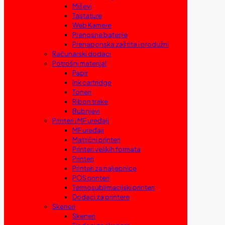
Miševi
Tastature
Web Kamere
Prenosne baterije
Prenaponska zaštita i produžni
Računarski dodaci
Potrošni materijal
Papir
Ink cartridge
Toneri
Ribon trake
Bubnjevi
Printeri i MF uređaji
MF uređaji
Matrični printeri
Printeri velikih formata
Printeri
Printeri za naljepnice
POS printeri
Termosublimacijski printeri
Dodaci za printere
Skeneri
Skeneri