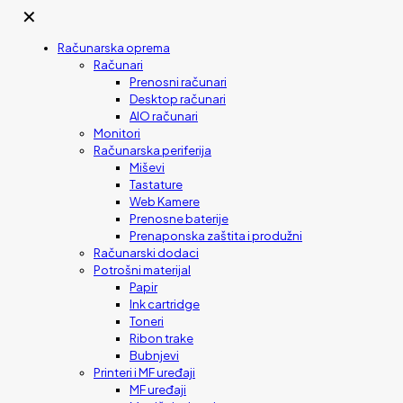
✕
Računarska oprema
Računari
Prenosni računari
Desktop računari
AIO računari
Monitori
Računarska periferija
Miševi
Tastature
Web Kamere
Prenosne baterije
Prenaponska zaštita i produžni
Računarski dodaci
Potrošni materijal
Papir
Ink cartridge
Toneri
Ribon trake
Bubnjevi
Printeri i MF uređaji
MF uređaji