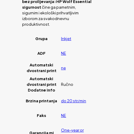
bez prolijevanja
i
HP Wolf Essential
sigurnost
čine ga pametnim,
sigurnim i ekološki prihvatljivim
izborom za svakodnevnu
produktivnost.
Grupa
Inkjet
ADF
NE
Automatski
ne
dvostrani print
Automatski
dvostrani print
Ručno
Dodatne info
Brzina printanja
do 20 str/min
Faks
NE
One-year or
Garancija mj