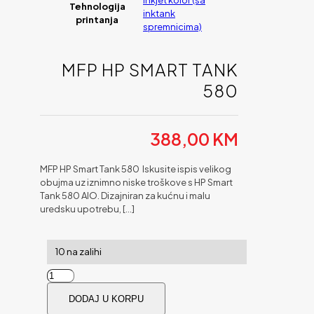
inkjet kolor (sa
Tehnologija
inktank
printanja
spremnicima)
MFP HP SMART TANK
580
388,00
KM
MFP HP Smart Tank 580 Iskusite ispis velikog
obujma uz iznimno niske troškove s HP Smart
Tank 580 AIO. Dizajniran za kućnu i malu
uredsku upotrebu,
[…]
10 na zalihi
MFP
HP
DODAJ U KORPU
Smart