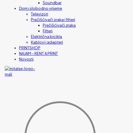
Soundbar
Dom i slobodno vrijeme
Televizori
Prečišćivači zraka i filteri
Prečišćivači zraka
Filteri
Električna bicikla
Kablovi i adapteri
PRINTSHOP
NAJAM – RENT A PRINT
Novosti