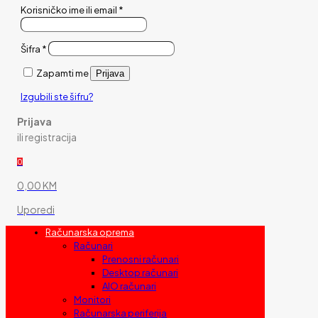
Korisničko ime ili email
*
Šifra
*
Zapamti me
Prijava
Izgubili ste šifru?
Prijava
ili registracija
0
0,00 KM
Uporedi
Računarska oprema
Računari
Prenosni računari
Desktop računari
AIO računari
Monitori
Računarska periferija