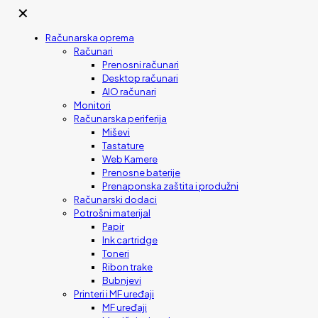
✕
Računarska oprema
Računari
Prenosni računari
Desktop računari
AIO računari
Monitori
Računarska periferija
Miševi
Tastature
Web Kamere
Prenosne baterije
Prenaponska zaštita i produžni
Računarski dodaci
Potrošni materijal
Papir
Ink cartridge
Toneri
Ribon trake
Bubnjevi
Printeri i MF uređaji
MF uređaji