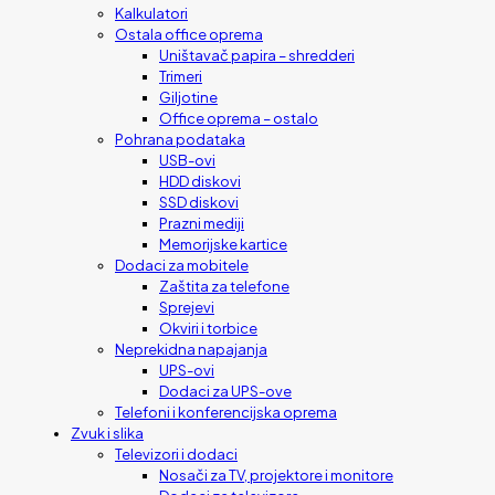
Kalkulatori
Ostala office oprema
Uništavač papira – shredderi
Trimeri
Giljotine
Office oprema – ostalo
Pohrana podataka
USB-ovi
HDD diskovi
SSD diskovi
Prazni mediji
Memorijske kartice
Dodaci za mobitele
Zaštita za telefone
Sprejevi
Okviri i torbice
Neprekidna napajanja
UPS-ovi
Dodaci za UPS-ove
Telefoni i konferencijska oprema
Zvuk i slika
Televizori i dodaci
Nosači za TV, projektore i monitore