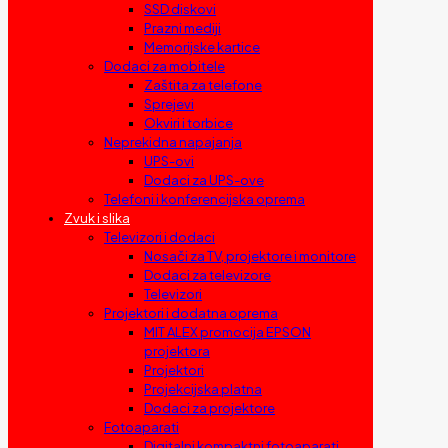
SSD diskovi
Prazni mediji
Memorijske kartice
Dodaci za mobitele
Zaštita za telefone
Sprejevi
Okviri i torbice
Neprekidna napajanja
UPS-ovi
Dodaci za UPS-ove
Telefoni i konferencijska oprema
Zvuk i slika
Televizori i dodaci
Nosači za TV, projektore i monitore
Dodaci za televizore
Televizori
Projektori i dodatna oprema
MIT ALEX promocija EPSON
projektora
Projektori
Projekcijska platna
Dodaci za projektore
Fotoaparati
Digitalni kompaktni fotoaparati