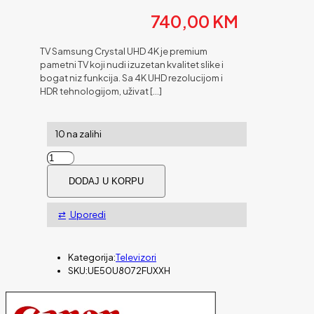
740,00
KM
TV Samsung Crystal UHD 4K je premium
pametni TV koji nudi izuzetan kvalitet slike i
bogat niz funkcija. Sa 4K UHD rezolucijom i
HDR tehnologijom, uživat
[…]
10 na zalihi
TV
SAMSUNG
DODAJ U KORPU
Crystal
UHD
4K
Uporedi
50"
U8072F
količina
Kategorija:
Televizori
SKU:
UE50U8072FUXXH