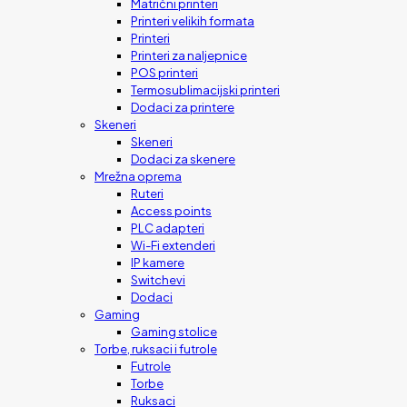
Matrični printeri
Printeri velikih formata
Printeri
Printeri za naljepnice
POS printeri
Termosublimacijski printeri
Dodaci za printere
Skeneri
Skeneri
Dodaci za skenere
Mrežna oprema
Ruteri
Access points
PLC adapteri
Wi-Fi extenderi
IP kamere
Switchevi
Dodaci
Gaming
Gaming stolice
Torbe, ruksaci i futrole
Futrole
Torbe
Ruksaci