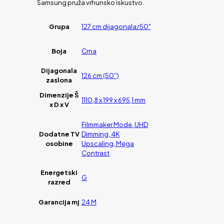
Samsung pruža vrhunsko iskustvo.
Grupa
127 cm dijagonala/50"
Boja
Crna
Dijagonala
126 cm (50'')
zaslona
Dimenzije Š
1110,8 x 199 x 695,1 mm
x D x V
Filmmaker Mode, UHD
Dodatne TV
Dimming, 4K
osobine
Upscaling, Mega
Contrast
Energetski
G
razred
Garancija mj
24 M