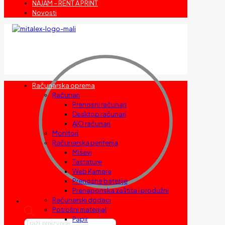
NAJAM – RENT A PRINT
Novosti
Računarska oprema
Računari
Prenosni računari
Desktop računari
AIO računari
Monitori
Računarska periferija
Miševi
Tastature
Web Kamere
Prenosne baterije
Prenaponska zaštita i produžni
Računarski dodaci
Potrošni materijal
Papir
Products