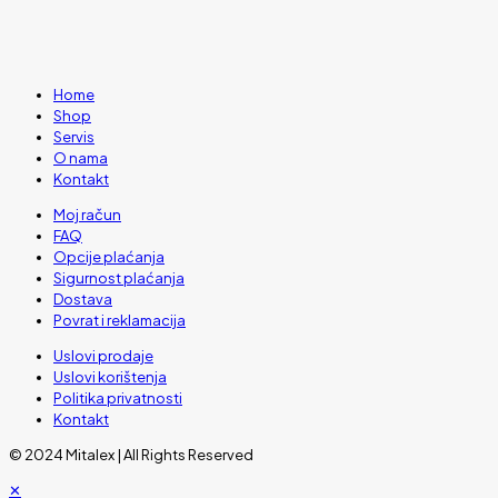
Home
Shop
Servis
O nama
Kontakt
Moj račun
FAQ
Opcije plaćanja
Sigurnost plaćanja
Dostava
Povrat i reklamacija
Uslovi prodaje
Uslovi korištenja
Politika privatnosti
Kontakt
© 2024 Mitalex | All Rights Reserved
✕