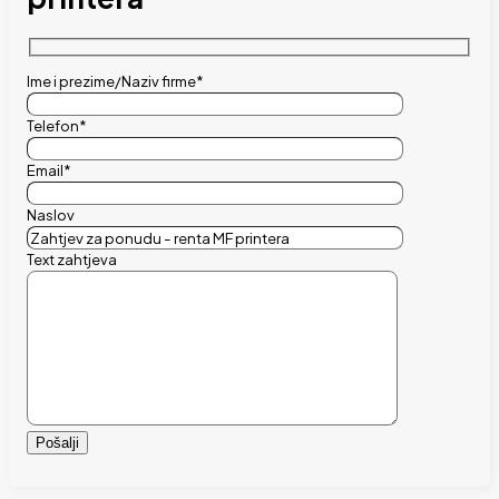
Ime i prezime/Naziv firme*
Telefon*
Email*
Naslov
Text zahtjeva