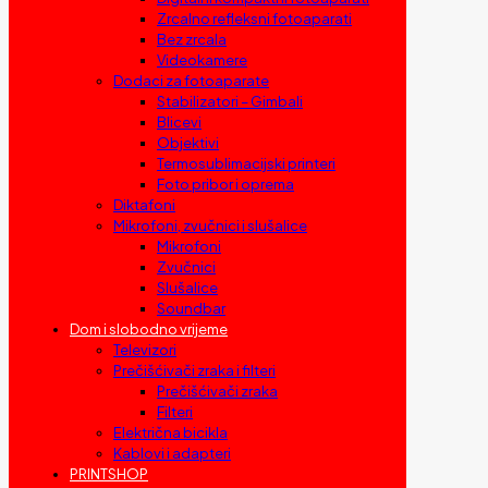
Zrcalno refleksni fotoaparati
Bez zrcala
Videokamere
Dodaci za fotoaparate
Stabilizatori – Gimbali
Blicevi
Objektivi
Termosublimacijski printeri
Foto pribor i oprema
Diktafoni
Mikrofoni, zvučnici i slušalice
Mikrofoni
Zvučnici
Slušalice
Soundbar
Dom i slobodno vrijeme
Televizori
Prečišćivači zraka i filteri
Prečišćivači zraka
Filteri
Električna bicikla
Kablovi i adapteri
PRINTSHOP