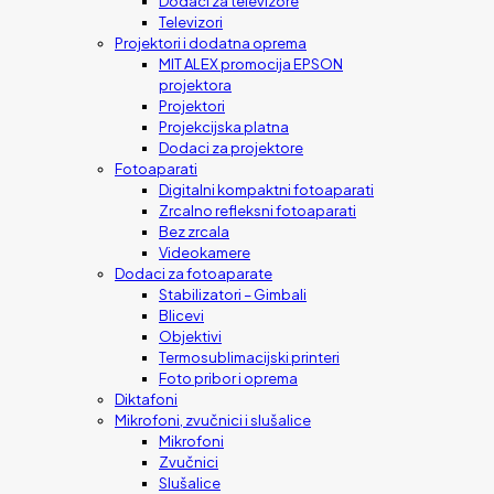
Dodaci za televizore
Televizori
Projektori i dodatna oprema
MIT ALEX promocija EPSON
projektora
Projektori
Projekcijska platna
Dodaci za projektore
Fotoaparati
Digitalni kompaktni fotoaparati
Zrcalno refleksni fotoaparati
Bez zrcala
Videokamere
Dodaci za fotoaparate
Stabilizatori – Gimbali
Blicevi
Objektivi
Termosublimacijski printeri
Foto pribor i oprema
Diktafoni
Mikrofoni, zvučnici i slušalice
Mikrofoni
Zvučnici
Slušalice