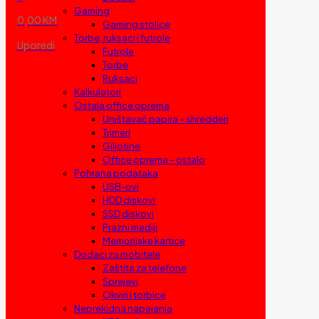
Gaming
0,00 KM
Gaming stolice
Torbe, ruksaci i futrole
Uporedi
Futrole
Torbe
Ruksaci
Kalkulatori
Ostala office oprema
Uništavač papira – shredderi
Trimeri
Giljotine
Office oprema – ostalo
Pohrana podataka
USB-ovi
HDD diskovi
SSD diskovi
Prazni mediji
Memorijske kartice
Dodaci za mobitele
Zaštita za telefone
Sprejevi
Okviri i torbice
Neprekidna napajanja