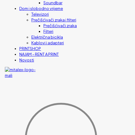
Soundbar
Dom i slobodno vrijeme
Televizori
Prečišćivači zraka i filteri
Prečišćivači zraka
Filteri
Električna bicikla
Kablovi i adapteri
PRINTSHOP
NAJAM – RENT A PRINT
Novosti