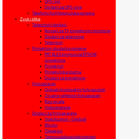
UPS-ovi
Dodaci za UPS-ove
Telefoni i konferencijska oprema
Zvuk i slika
Televizori i dodaci
Nosači za TV, projektore i monitore
Dodaci za televizore
Televizori
Projektori i dodatna oprema
MIT ALEX promocija EPSON
projektora
Projektori
Projekcijska platna
Dodaci za projektore
Fotoaparati
Digitalni kompaktni fotoaparati
Zrcalno refleksni fotoaparati
Bez zrcala
Videokamere
Dodaci za fotoaparate
Stabilizatori – Gimbali
Blicevi
Objektivi
Termosublimacijski printeri