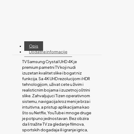
Opis
Dodatne informacije
TV Samsung Crystal UHD 4K je
premium pametni TV koji nudi
izuzetan kvalitet slike i bogat niz
funkcija. Sa 4K UHD rezolucijom i HDR
tehnologijom, uživat cete u živim i
realisticnim bojama i izuzetnoj oštrini
slike. Zahvaljujuci Tizen operativnom
sistemu, navigacija kroz meni je brza i
intuitivna, a pristup aplikacijama kao
što su Netflix, YouTube i mnoge druge
je potpuno jednostavan. Bez obzira
da li tražite TV za gledanje filmova,
sportskih dogadaja ili igranje igrica,