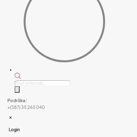
Products
search
Podrška:
+(387) 35 265 040
✕
Login