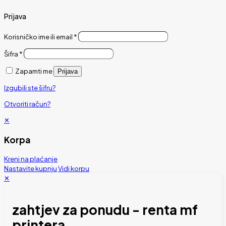
Prijava
Korisničko ime ili email
*
Šifra
*
Zapamti me
Prijava
Izgubili ste šifru?
Otvoriti račun?
✕
Korpa
Kreni na plaćanje
Nastavite kupnju
Vidi korpu
✕
zahtjev za ponudu - renta mf
printera