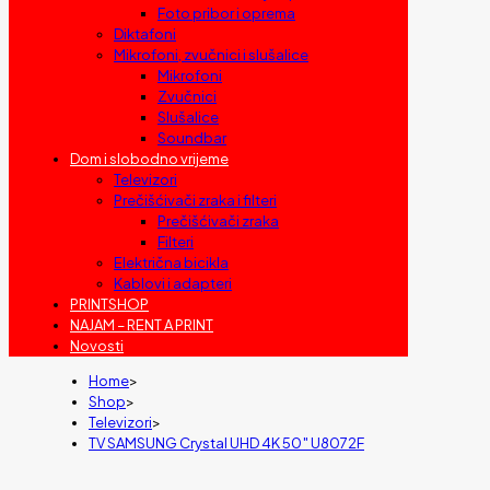
Foto pribor i oprema
Diktafoni
Mikrofoni, zvučnici i slušalice
Mikrofoni
Zvučnici
Slušalice
Soundbar
Dom i slobodno vrijeme
Televizori
Prečišćivači zraka i filteri
Prečišćivači zraka
Filteri
Električna bicikla
Kablovi i adapteri
PRINTSHOP
NAJAM – RENT A PRINT
Novosti
Home
>
Shop
>
Televizori
>
TV SAMSUNG Crystal UHD 4K 50″ U8072F