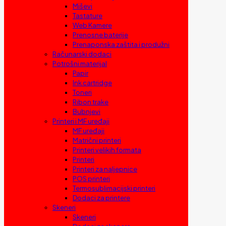
Miševi
Tastature
Web Kamere
Prenosne baterije
Prenaponska zaštita i produžni
Računarski dodaci
Potrošni materijal
Papir
Ink cartridge
Toneri
Ribon trake
Bubnjevi
Printeri i MF uređaji
MF uređaji
Matrični printeri
Printeri velikih formata
Printeri
Printeri za naljepnice
POS printeri
Termosublimacijski printeri
Dodaci za printere
Skeneri
Skeneri