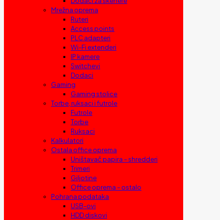
Dodaci za skenere
Mrežna oprema
Ruteri
Access points
PLC adapteri
Wi-Fi extenderi
IP kamere
Switchevi
Dodaci
Gaming
Gaming stolice
Torbe, ruksaci i futrole
Futrole
Torbe
Ruksaci
Kalkulatori
Ostala office oprema
Uništavač papira – shredderi
Trimeri
Giljotine
Office oprema – ostalo
Pohrana podataka
USB-ovi
HDD diskovi