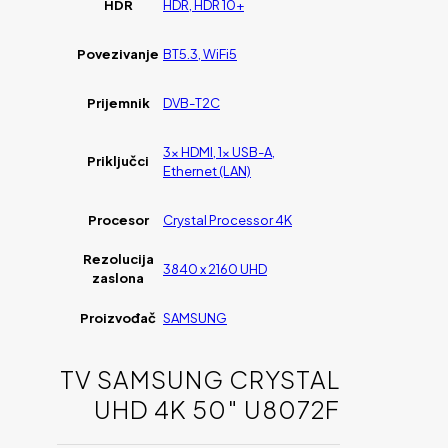
HDR
HDR, HDR 10+
Povezivanje
BT5.3, WiFi5
Prijemnik
DVB-T2C
3x HDMI, 1x USB-A,
Priključci
Ethernet (LAN)
Procesor
Crystal Processor 4K
Rezolucija
3840 x 2160 UHD
zaslona
Proizvođač
SAMSUNG
TV SAMSUNG CRYSTAL
UHD 4K 50″ U8072F