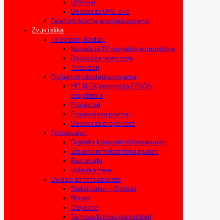
UPS-ovi
Dodaci za UPS-ove
Telefoni i konferencijska oprema
Zvuk i slika
Televizori i dodaci
Nosači za TV, projektore i monitore
Dodaci za televizore
Televizori
Projektori i dodatna oprema
MIT ALEX promocija EPSON
projektora
Projektori
Projekcijska platna
Dodaci za projektore
Fotoaparati
Digitalni kompaktni fotoaparati
Zrcalno refleksni fotoaparati
Bez zrcala
Videokamere
Dodaci za fotoaparate
Stabilizatori – Gimbali
Blicevi
Objektivi
Termosublimacijski printeri