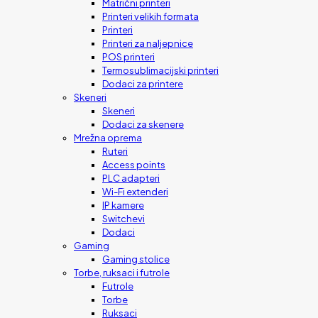
Matrični printeri
Printeri velikih formata
Printeri
Printeri za naljepnice
POS printeri
Termosublimacijski printeri
Dodaci za printere
Skeneri
Skeneri
Dodaci za skenere
Mrežna oprema
Ruteri
Access points
PLC adapteri
Wi-Fi extenderi
IP kamere
Switchevi
Dodaci
Gaming
Gaming stolice
Torbe, ruksaci i futrole
Futrole
Torbe
Ruksaci