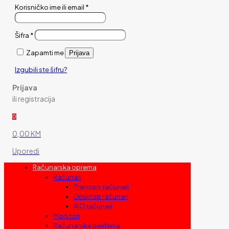
Korisničko ime ili email
*
Šifra
*
Zapamti me
Prijava
Izgubili ste šifru?
Prijava
ili registracija
0
0,00 KM
Uporedi
Računarska oprema
Računari
Prenosni računari
Desktop računari
AIO računari
Monitori
Računarska periferija