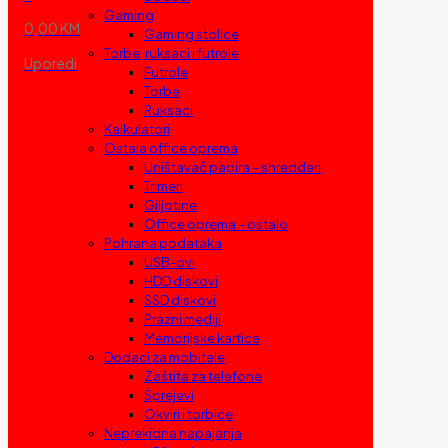
Gaming
0,00 KM
Gaming stolice
Torbe, ruksaci i futrole
Uporedi
Futrole
Torbe
Ruksaci
Kalkulatori
Ostala office oprema
Uništavač papira – shredderi
Trimeri
Giljotine
Office oprema – ostalo
Pohrana podataka
USB-ovi
HDD diskovi
SSD diskovi
Prazni mediji
Memorijske kartice
Dodaci za mobitele
Zaštita za telefone
Sprejevi
Okviri i torbice
Neprekidna napajanja