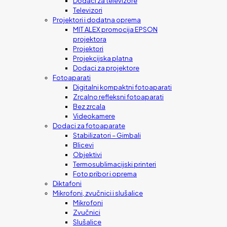
Dodaci za televizore
Televizori
Projektori i dodatna oprema
MIT ALEX promocija EPSON
projektora
Projektori
Projekcijska platna
Dodaci za projektore
Fotoaparati
Digitalni kompaktni fotoaparati
Zrcalno refleksni fotoaparati
Bez zrcala
Videokamere
Dodaci za fotoaparate
Stabilizatori – Gimbali
Blicevi
Objektivi
Termosublimacijski printeri
Foto pribor i oprema
Diktafoni
Mikrofoni, zvučnici i slušalice
Mikrofoni
Zvučnici
Slušalice