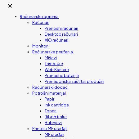
✕
Računarska oprema
Računari
Prenosni računari
Desktop računari
AIO računari
Monitori
Računarska periferija
Miševi
Tastature
Web Kamere
Prenosne baterije
Prenaponska zaštita i produžni
Računarski dodaci
Potrošni materijal
Papir
Ink cartridge
Toneri
Ribon trake
Bubnjevi
Printeri i MF uređaji
MF uređaji