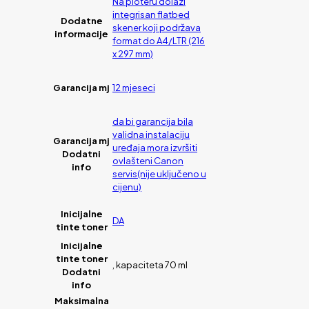
Na ploteru dolazi
integrisan flatbed
Dodatne
skener koji podržava
informacije
format do A4/LTR (216
x 297 mm)
Garancija mj
12 mjeseci
da bi garancija bila
validna instalaciju
Garancija mj
uređaja mora izvršiti
Dodatni
ovlašteni Canon
info
servis(nije uključeno u
cijenu)
Inicijalne
DA
tinte toner
Inicijalne
tinte toner
, kapaciteta 70 ml
Dodatni
info
Maksimalna