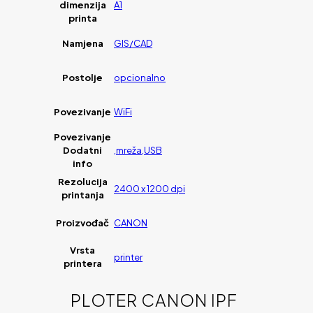
dimenzija
A1
printa
Namjena
GIS/CAD
Postolje
opcionalno
Povezivanje
WiFi
Povezivanje
Dodatni
,mreža,USB
info
Rezolucija
2400 x 1200 dpi
printanja
Proizvođač
CANON
Vrsta
printer
printera
PLOTER CANON IPF