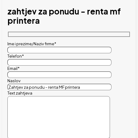
zahtjev za ponudu - renta mf
printera
Ime i prezime/Naziv firme*
Telefon*
Email*
Naslov
Text zahtjeva