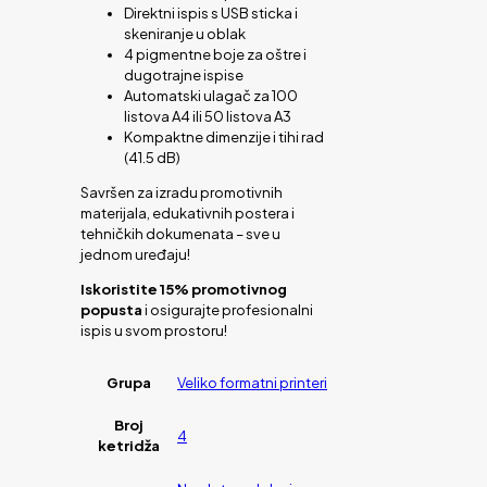
Direktni ispis s USB sticka i
skeniranje u oblak
4 pigmentne boje za oštre i
dugotrajne ispise
Automatski ulagač za 100
listova A4 ili 50 listova A3
Kompaktne dimenzije i tihi rad
(41.5 dB)
Savršen za izradu promotivnih
materijala, edukativnih postera i
tehničkih dokumenata – sve u
jednom uređaju!
Iskoristite 15% promotivnog
popusta
i osigurajte profesionalni
ispis u svom prostoru!
Grupa
Veliko formatni printeri
Broj
4
ketridža