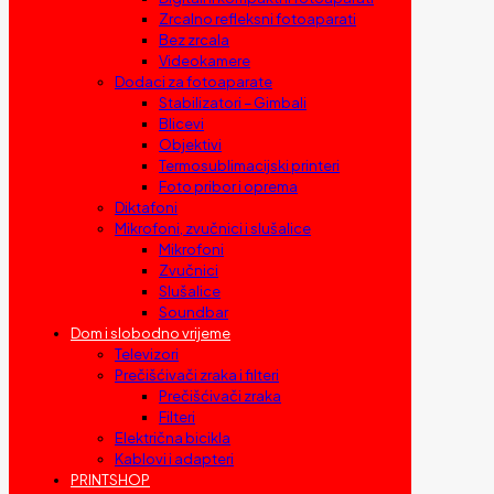
Zrcalno refleksni fotoaparati
Bez zrcala
Videokamere
Dodaci za fotoaparate
Stabilizatori – Gimbali
Blicevi
Objektivi
Termosublimacijski printeri
Foto pribor i oprema
Diktafoni
Mikrofoni, zvučnici i slušalice
Mikrofoni
Zvučnici
Slušalice
Soundbar
Dom i slobodno vrijeme
Televizori
Prečišćivači zraka i filteri
Prečišćivači zraka
Filteri
Električna bicikla
Kablovi i adapteri
PRINTSHOP