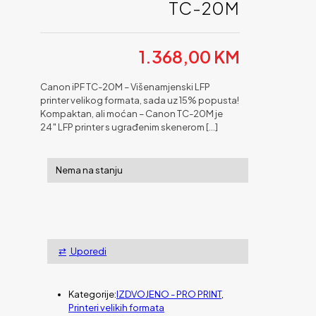
TC-20M
1.368,00
KM
Canon iPF TC-20M – Višenamjenski LFP
printer velikog formata, sada uz 15% popusta!
Kompaktan, ali moćan – Canon TC-20M je
24″ LFP printer s ugrađenim skenerom
[…]
Nema na stanju
Uporedi
Kategorije:
IZDVOJENO - PRO PRINT
,
Printeri velikih formata