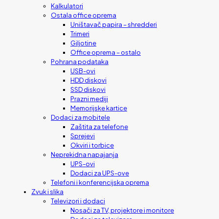
Kalkulatori
Ostala office oprema
Uništavač papira – shredderi
Trimeri
Giljotine
Office oprema – ostalo
Pohrana podataka
USB-ovi
HDD diskovi
SSD diskovi
Prazni mediji
Memorijske kartice
Dodaci za mobitele
Zaštita za telefone
Sprejevi
Okviri i torbice
Neprekidna napajanja
UPS-ovi
Dodaci za UPS-ove
Telefoni i konferencijska oprema
Zvuk i slika
Televizori i dodaci
Nosači za TV, projektore i monitore