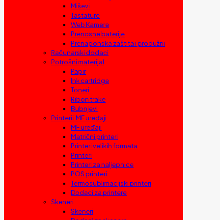
Miševi
Tastature
Web Kamere
Prenosne baterije
Prenaponska zaštita i produžni
Računarski dodaci
Potrošni materijal
Papir
Ink cartridge
Toneri
Ribon trake
Bubnjevi
Printeri i MF uređaji
MF uređaji
Matrični printeri
Printeri velikih formata
Printeri
Printeri za naljepnice
POS printeri
Termosublimacijski printeri
Dodaci za printere
Skeneri
Skeneri