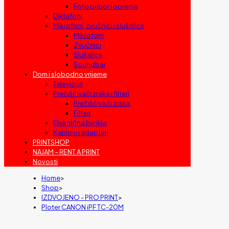
Foto pribor i oprema
Diktafoni
Mikrofoni, zvučnici i slušalice
Mikrofoni
Zvučnici
Slušalice
Soundbar
Dom i slobodno vrijeme
Televizori
Prečišćivači zraka i filteri
Prečišćivači zraka
Filteri
Električna bicikla
Kablovi i adapteri
PRINTSHOP
NAJAM – RENT A PRINT
Novosti
Home
>
Shop
>
IZDVOJENO - PRO PRINT
>
Ploter CANON iPF TC-20M