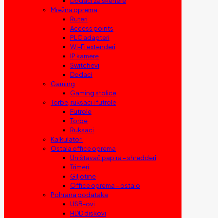
Dodaci za skenere
Mrežna oprema
Ruteri
Access points
PLC adapteri
Wi-Fi extenderi
IP kamere
Switchevi
Dodaci
Gaming
Gaming stolice
Torbe, ruksaci i futrole
Futrole
Torbe
Ruksaci
Kalkulatori
Ostala office oprema
Uništavač papira – shredderi
Trimeri
Giljotine
Office oprema – ostalo
Pohrana podataka
USB-ovi
HDD diskovi