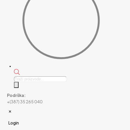
Products
search
Podrška:
+(387) 35 265 040
✕
Login