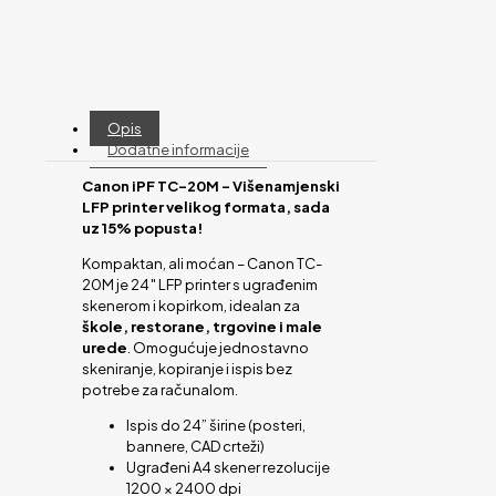
Opis
Dodatne informacije
Canon iPF TC-20M – Višenamjenski
LFP printer velikog formata, sada
uz 15% popusta!
Kompaktan, ali moćan – Canon TC-
20M je 24″ LFP printer s ugrađenim
skenerom i kopirkom, idealan za
škole, restorane, trgovine i male
urede
. Omogućuje jednostavno
skeniranje, kopiranje i ispis bez
potrebe za računalom.
Ispis do 24” širine (posteri,
bannere, CAD crteži)
Ugrađeni A4 skener rezolucije
1200 × 2400 dpi