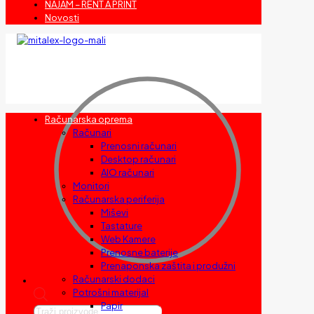
NAJAM – RENT A PRINT
Novosti
Računarska oprema
Računari
Prenosni računari
Desktop računari
AIO računari
Monitori
Računarska periferija
Miševi
Tastature
Web Kamere
Prenosne baterije
Prenaponska zaštita i produžni
Računarski dodaci
Potrošni materijal
Papir
Products