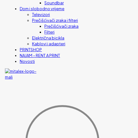
Soundbar
Dom i slobodno vrijeme
Televizori
Prečišćivači zraka i filteri
Prečišćivači zraka
Filteri
Električna bicikla
Kablovi i adapteri
PRINTSHOP
NAJAM – RENT A PRINT
Novosti