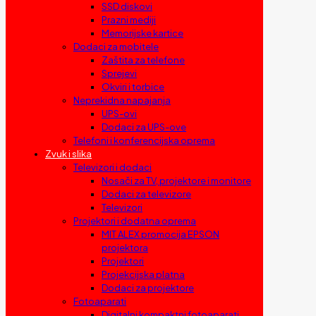
SSD diskovi
Prazni mediji
Memorijske kartice
Dodaci za mobitele
Zaštita za telefone
Sprejevi
Okviri i torbice
Neprekidna napajanja
UPS-ovi
Dodaci za UPS-ove
Telefoni i konferencijska oprema
Zvuk i slika
Televizori i dodaci
Nosači za TV, projektore i monitore
Dodaci za televizore
Televizori
Projektori i dodatna oprema
MIT ALEX promocija EPSON
projektora
Projektori
Projekcijska platna
Dodaci za projektore
Fotoaparati
Digitalni kompaktni fotoaparati