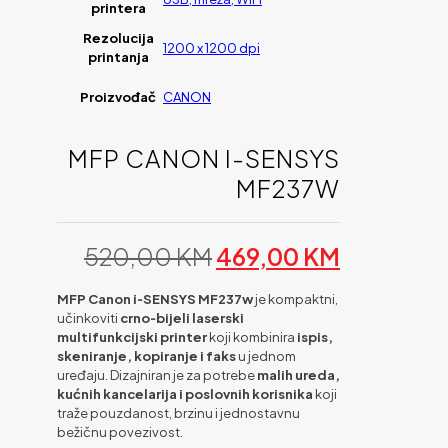
printera
Rezolucija
1200 x 1200 dpi
printanja
Proizvođač
CANON
MFP CANON I-SENSYS
MF237W
Original
Current
520,00
KM
469,00
KM
price
price
was:
is:
MFP Canon i‑SENSYS MF237w
je kompaktni,
520,00 KM.
469,00 K
učinkoviti
crno‑bijeli laserski
multifunkcijski printer
koji kombinira
ispis,
skeniranje, kopiranje i faks
u jednom
uređaju. Dizajniran je za potrebe
malih ureda,
kućnih kancelarija i poslovnih korisnika
koji
traže pouzdanost, brzinu i jednostavnu
bežičnu povezivost.