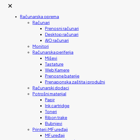
✕
Računarska oprema
Računari
Prenosni računari
Desktop računari
AIO računari
Monitori
Računarska periferija
Miševi
Tastature
Web Kamere
Prenosne baterije
Prenaponska zaštita i produžni
Računarski dodaci
Potrošni materijal
Papir
Ink cartridge
Toneri
Ribon trake
Bubnjevi
Printeri i MF uređaji
MF uređaji