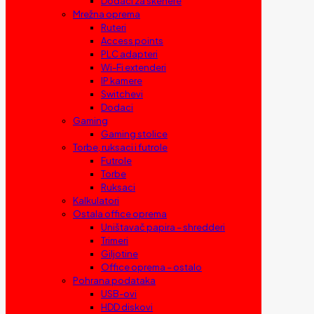
Dodaci za skenere
Mrežna oprema
Ruteri
Access points
PLC adapteri
Wi-Fi extenderi
IP kamere
Switchevi
Dodaci
Gaming
Gaming stolice
Torbe, ruksaci i futrole
Futrole
Torbe
Ruksaci
Kalkulatori
Ostala office oprema
Uništavač papira – shredderi
Trimeri
Giljotine
Office oprema – ostalo
Pohrana podataka
USB-ovi
HDD diskovi