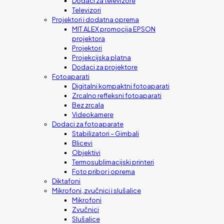
Dodaci za televizore
Televizori
Projektori i dodatna oprema
MIT ALEX promocija EPSON
projektora
Projektori
Projekcijska platna
Dodaci za projektore
Fotoaparati
Digitalni kompaktni fotoaparati
Zrcalno refleksni fotoaparati
Bez zrcala
Videokamere
Dodaci za fotoaparate
Stabilizatori – Gimbali
Blicevi
Objektivi
Termosublimacijski printeri
Foto pribor i oprema
Diktafoni
Mikrofoni, zvučnici i slušalice
Mikrofoni
Zvučnici
Slušalice