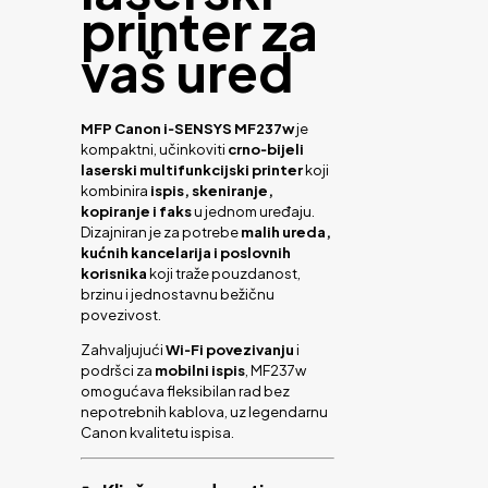
printer za
vaš ured
MFP Canon i‑SENSYS MF237w
je
kompaktni, učinkoviti
crno‑bijeli
laserski multifunkcijski printer
koji
kombinira
ispis, skeniranje,
kopiranje i faks
u jednom uređaju.
Dizajniran je za potrebe
malih ureda,
kućnih kancelarija i poslovnih
korisnika
koji traže pouzdanost,
brzinu i jednostavnu bežičnu
povezivost.
Zahvaljujući
Wi‑Fi povezivanju
i
podršci za
mobilni ispis
, MF237w
omogućava fleksibilan rad bez
nepotrebnih kablova, uz legendarnu
Canon kvalitetu ispisa.