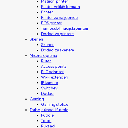
Matrični printeri
Printeri velikih formata
Printeri
Printeri za naljepnice
POS printeri
Termosublimacijski printeri
Dodaci za printere
Skeneri
Skeneri
Dodaci za skenere
Mrežna oprema
Ruteri
Access points
PLC adapteri
Wi-Fi extenderi
IP kamere
Switchevi
Dodaci
Gaming
Gaming stolice
Torbe, ruksaci i futrole
Futrole
Torbe
Ruksaci