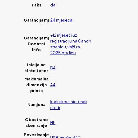
Faks
da
Garancija mj
24 mjeseca
+12 mjeseci uz
Garancija mj
registraciju na Canon
Dodatni
stranicu, važi za
info
2025.godinu
Inicijalne
DA
tinte toner
Maksimalna
dimenzija
A4
printa
kućni korisnici i mali
Namjena
uredi
Obostrano
NE
skeniranje
Povezivanje
USB, mreža, WiFi