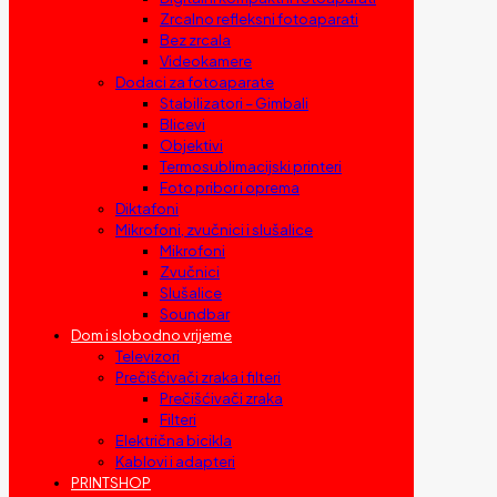
Zrcalno refleksni fotoaparati
Bez zrcala
Videokamere
Dodaci za fotoaparate
Stabilizatori – Gimbali
Blicevi
Objektivi
Termosublimacijski printeri
Foto pribor i oprema
Diktafoni
Mikrofoni, zvučnici i slušalice
Mikrofoni
Zvučnici
Slušalice
Soundbar
Dom i slobodno vrijeme
Televizori
Prečišćivači zraka i filteri
Prečišćivači zraka
Filteri
Električna bicikla
Kablovi i adapteri
PRINTSHOP