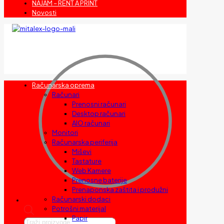
NAJAM – RENT A PRINT
Novosti
Računarska oprema
Računari
Prenosni računari
Desktop računari
AIO računari
Monitori
Računarska periferija
Miševi
Tastature
Web Kamere
Prenosne baterije
Prenaponska zaštita i produžni
Računarski dodaci
Potrošni materijal
Papir
Products