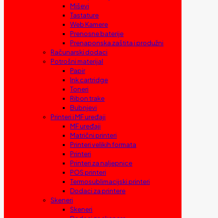
Miševi
Tastature
Web Kamere
Prenosne baterije
Prenaponska zaštita i produžni
Računarski dodaci
Potrošni materijal
Papir
Ink cartridge
Toneri
Ribon trake
Bubnjevi
Printeri i MF uređaji
MF uređaji
Matrični printeri
Printeri velikih formata
Printeri
Printeri za naljepnice
POS printeri
Termosublimacijski printeri
Dodaci za printere
Skeneri
Skeneri