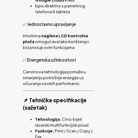
Google Cloud Print
Ispis direktno s pametnog
telefona ili tableta
✅ Jednostavno upravljanje
Intuitivna
nagibna LCD kontrolna
ploča
omogućava lako korištenje i
brz pristup svim funkcijama.
✅ Energetska učinkovitost
Canonova tehnologija pomaže u
smanjenju potrošnje energije uz
očuvanje visokih performansi.
📌 Tehničke specifikacije
(sažetak)
Tehnologija:
Crno‑bijeli
laserski multifunkcijski pisač
Funkcije:
Print / Scan / Copy /
Fax