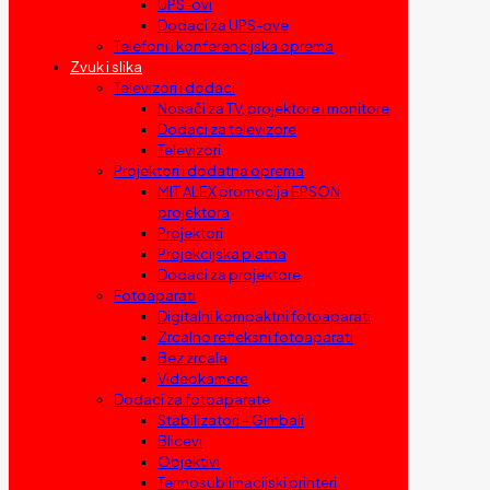
UPS-ovi
Dodaci za UPS-ove
Telefoni i konferencijska oprema
Zvuk i slika
Televizori i dodaci
Nosači za TV, projektore i monitore
Dodaci za televizore
Televizori
Projektori i dodatna oprema
MIT ALEX promocija EPSON
projektora
Projektori
Projekcijska platna
Dodaci za projektore
Fotoaparati
Digitalni kompaktni fotoaparati
Zrcalno refleksni fotoaparati
Bez zrcala
Videokamere
Dodaci za fotoaparate
Stabilizatori – Gimbali
Blicevi
Objektivi
Termosublimacijski printeri