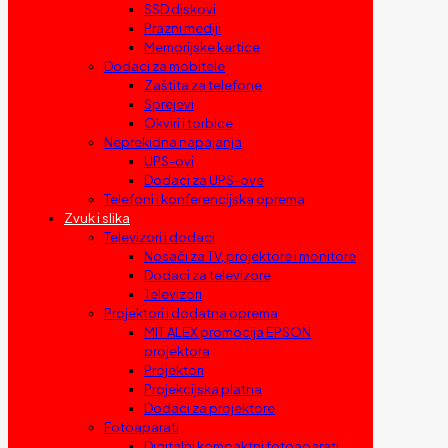
SSD diskovi
Prazni mediji
Memorijske kartice
Dodaci za mobitele
Zaštita za telefone
Sprejevi
Okviri i torbice
Neprekidna napajanja
UPS-ovi
Dodaci za UPS-ove
Telefoni i konferencijska oprema
Zvuk i slika
Televizori i dodaci
Nosači za TV, projektore i monitore
Dodaci za televizore
Televizori
Projektori i dodatna oprema
MIT ALEX promocija EPSON
projektora
Projektori
Projekcijska platna
Dodaci za projektore
Fotoaparati
Digitalni kompaktni fotoaparati