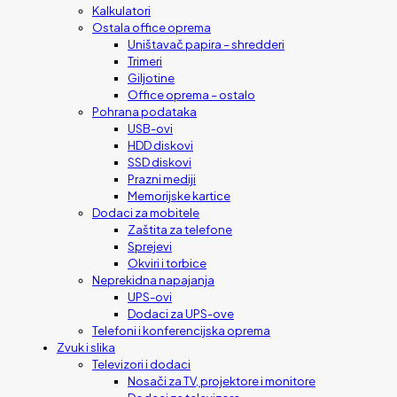
Kalkulatori
Ostala office oprema
Uništavač papira – shredderi
Trimeri
Giljotine
Office oprema – ostalo
Pohrana podataka
USB-ovi
HDD diskovi
SSD diskovi
Prazni mediji
Memorijske kartice
Dodaci za mobitele
Zaštita za telefone
Sprejevi
Okviri i torbice
Neprekidna napajanja
UPS-ovi
Dodaci za UPS-ove
Telefoni i konferencijska oprema
Zvuk i slika
Televizori i dodaci
Nosači za TV, projektore i monitore