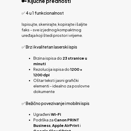
🔑 Ključne prednosti
✅ 4 u 1 funkcionalnost
Ispisujte, skenirajte, kopirajte i šaljite
faks – sve iz jednog kompaktnog
uređaja koji štedi prostor i vrijeme.
✅ Brz i kvalitetan laserski ispis
Brzina ispisa do
23 stranice u
minuti
Rezolucija ispisa do
1200 ×
1200 dpi
Oštar tekst i jasni grafički
elementi – idealno za poslovne
dokumente
✅ Bežično povezivanje i mobilni ispis
Ugrađeni
Wi‑Fi
Podrška za
Canon PRINT
Business
,
Apple AirPrint
i