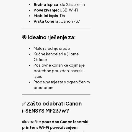
Brzina ispisa:
do 23 str./min
Povezivanje:
USB, Wi‑Fi
Mobilni ispis:
Da
Vrsta tonera:
Canon 737
🎯 Idealno rješenje za:
Male i srednje urede
Kućne kancelarije (Home
Office)
Poslovne korisnike kojima je
potreban pouzdan laserski
ispis
Prodajna mjesta s ograničenim
prostorom
✅ Zašto odabrati Canon
i‑SENSYS MF237w?
Ako tražite
pouzdan Canon laserski
printer s Wi‑Fi povezivanjem
,