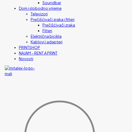
Soundbar
Dom i slobodno vrijeme
Televizori
Prečišćivači zraka i filteri
Prečišćivači zraka
Filteri
Električna bicikla
Kablovi i adapteri
PRINTSHOP
NAJAM – RENT A PRINT
Novosti