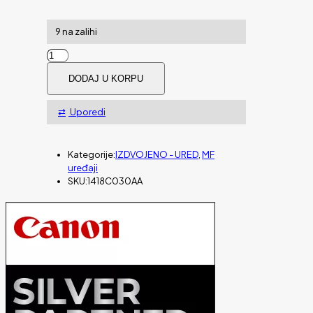
9 na zalihi
MFP
CANON
DODAJ U KORPU
i-
SENSYS
MF237w
Uporedi
količina
Kategorije:
IZDVOJENO - URED
,
MF
uređaji
SKU:
1418C030AA