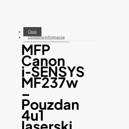
Opis
Dodatne informacije
MFP
Canon
i‑SENSYS
MF237w
–
Pouzdan
4u1
laserski