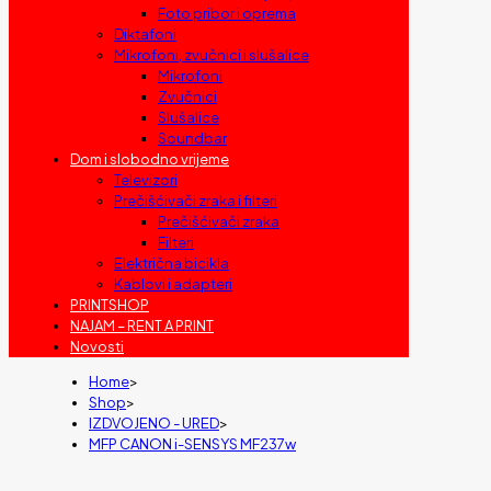
Foto pribor i oprema
Diktafoni
Mikrofoni, zvučnici i slušalice
Mikrofoni
Zvučnici
Slušalice
Soundbar
Dom i slobodno vrijeme
Televizori
Prečišćivači zraka i filteri
Prečišćivači zraka
Filteri
Električna bicikla
Kablovi i adapteri
PRINTSHOP
NAJAM – RENT A PRINT
Novosti
Home
>
Shop
>
IZDVOJENO - URED
>
MFP CANON i-SENSYS MF237w