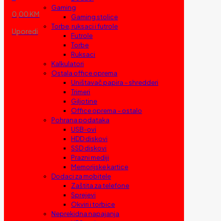
Gaming
0,00 KM
Gaming stolice
Torbe, ruksaci i futrole
Uporedi
Futrole
Torbe
Ruksaci
Kalkulatori
Ostala office oprema
Uništavač papira – shredderi
Trimeri
Giljotine
Office oprema – ostalo
Pohrana podataka
USB-ovi
HDD diskovi
SSD diskovi
Prazni mediji
Memorijske kartice
Dodaci za mobitele
Zaštita za telefone
Sprejevi
Okviri i torbice
Neprekidna napajanja