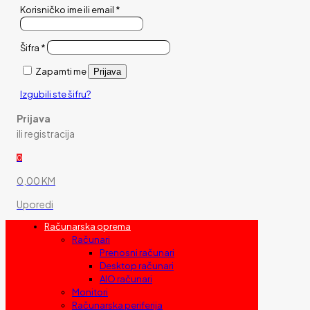
Korisničko ime ili email
*
Šifra
*
Zapamti me
Prijava
Izgubili ste šifru?
Prijava
ili registracija
0
0,00 KM
Uporedi
Računarska oprema
Računari
Prenosni računari
Desktop računari
AIO računari
Monitori
Računarska periferija