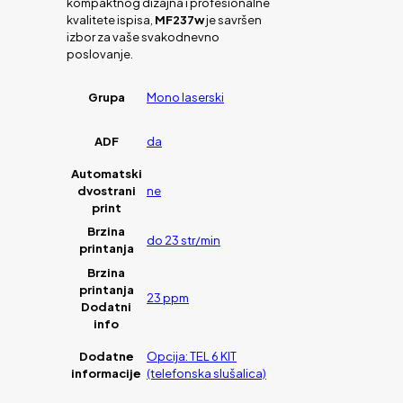
kompaktnog dizajna i profesionalne
kvalitete ispisa,
MF237w
je savršen
izbor za vaše svakodnevno
poslovanje.
Grupa
Mono laserski
ADF
da
Automatski
dvostrani
ne
print
Brzina
do 23 str/min
printanja
Brzina
printanja
23 ppm
Dodatni
info
Dodatne
Opcija: TEL 6 KIT
informacije
(telefonska slušalica)