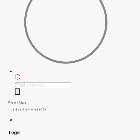
Products
search
Podrška:
+(387) 35 265 040
✕
Login