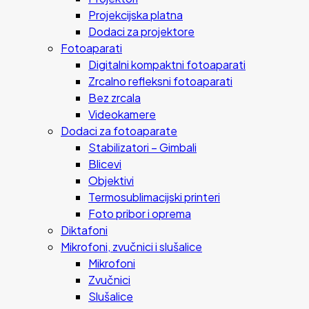
Projekcijska platna
Dodaci za projektore
Fotoaparati
Digitalni kompaktni fotoaparati
Zrcalno refleksni fotoaparati
Bez zrcala
Videokamere
Dodaci za fotoaparate
Stabilizatori – Gimbali
Blicevi
Objektivi
Termosublimacijski printeri
Foto pribor i oprema
Diktafoni
Mikrofoni, zvučnici i slušalice
Mikrofoni
Zvučnici
Slušalice