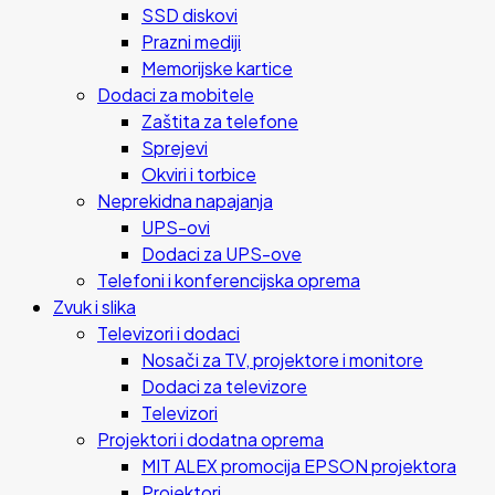
SSD diskovi
Prazni mediji
Memorijske kartice
Dodaci za mobitele
Zaštita za telefone
Sprejevi
Okviri i torbice
Neprekidna napajanja
UPS-ovi
Dodaci za UPS-ove
Telefoni i konferencijska oprema
Zvuk i slika
Televizori i dodaci
Nosači za TV, projektore i monitore
Dodaci za televizore
Televizori
Projektori i dodatna oprema
MIT ALEX promocija EPSON projektora
Projektori