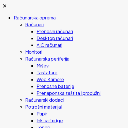
✕
Računarska oprema
Računari
Prenosni računari
Desktop računari
AIO računari
Monitori
Računarska periferija
Miševi
Tastature
Web Kamere
Prenosne baterije
Prenaponska zaštita i produžni
Računarski dodaci
Potrošni materijal
Papir
Ink cartridge
Toneri