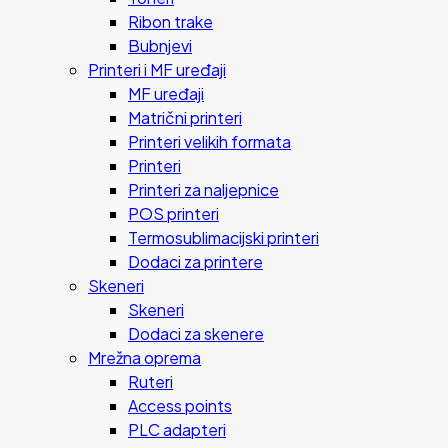
Ribon trake
Bubnjevi
Printeri i MF uređaji
MF uređaji
Matrični printeri
Printeri velikih formata
Printeri
Printeri za naljepnice
POS printeri
Termosublimacijski printeri
Dodaci za printere
Skeneri
Skeneri
Dodaci za skenere
Mrežna oprema
Ruteri
Access points
PLC adapteri