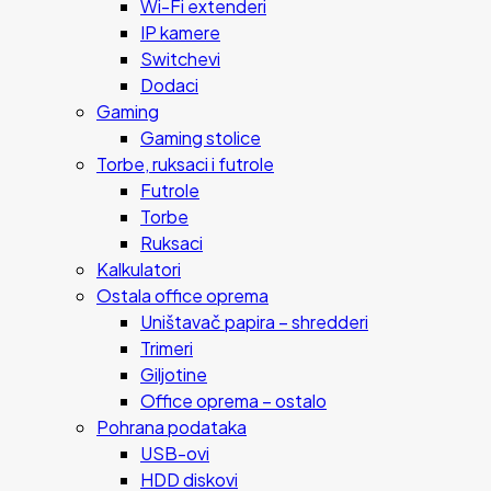
Wi-Fi extenderi
IP kamere
Switchevi
Dodaci
Gaming
Gaming stolice
Torbe, ruksaci i futrole
Futrole
Torbe
Ruksaci
Kalkulatori
Ostala office oprema
Uništavač papira – shredderi
Trimeri
Giljotine
Office oprema – ostalo
Pohrana podataka
USB-ovi
HDD diskovi