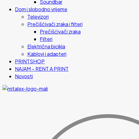
Soundbar
Dom i slobodno vrijeme
Televizori
Prečišćivači zraka i filteri
Prečišćivači zraka
Filteri
Električna bicikla
Kablovi i adapteri
PRINTSHOP
NAJAM – RENT A PRINT
Novosti