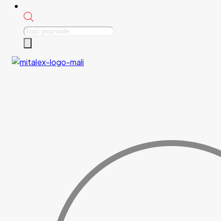
Products
search