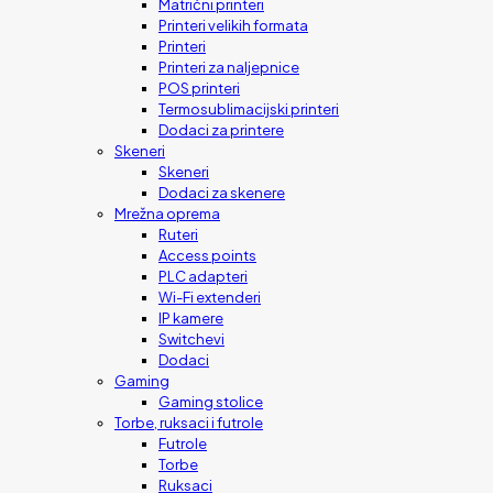
Matrični printeri
Printeri velikih formata
Printeri
Printeri za naljepnice
POS printeri
Termosublimacijski printeri
Dodaci za printere
Skeneri
Skeneri
Dodaci za skenere
Mrežna oprema
Ruteri
Access points
PLC adapteri
Wi-Fi extenderi
IP kamere
Switchevi
Dodaci
Gaming
Gaming stolice
Torbe, ruksaci i futrole
Futrole
Torbe
Ruksaci