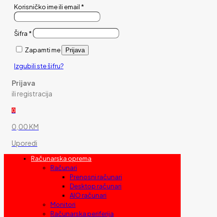
Korisničko ime ili email
*
Šifra
*
Zapamti me
Prijava
Izgubili ste šifru?
Prijava
ili registracija
0
0,00 KM
Uporedi
Računarska oprema
Računari
Prenosni računari
Desktop računari
AIO računari
Monitori
Računarska periferija