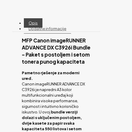
Opis
Dodatne informacije
MFP Canon imageRUNNER
ADVANCE DX C3926i Bundle
– Paket s postoljem i setom
tonera punog kapaciteta
Pametno rješenje za moderni
ured.
Canon imageRUNNER ADVANCE DX
C3926i je napredni A3 kolor
multifunkcionalni uređaj koji
kombinira visoke performanse,
sigurnost i intuitivno korisničko
iskustvo. U ovoj
bundle verziji
dolazi s uključenim postoljem,
dvije kasete za papir svaka
kapaciteta 550 listova i setom