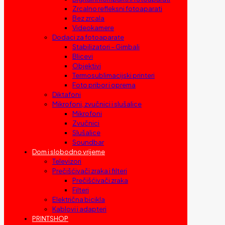
Zrcalno refleksni fotoaparati
Bez zrcala
Videokamere
Dodaci za fotoaparate
Stabilizatori – Gimbali
Blicevi
Objektivi
Termosublimacijski printeri
Foto pribor i oprema
Diktafoni
Mikrofoni, zvučnici i slušalice
Mikrofoni
Zvučnici
Slušalice
Soundbar
Dom i slobodno vrijeme
Televizori
Prečišćivači zraka i filteri
Prečišćivači zraka
Filteri
Električna bicikla
Kablovi i adapteri
PRINTSHOP