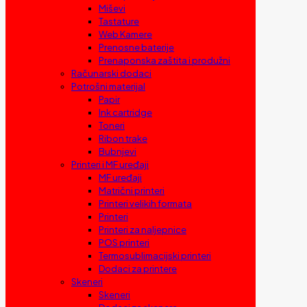
Miševi
Tastature
Web Kamere
Prenosne baterije
Prenaponska zaštita i produžni
Računarski dodaci
Potrošni materijal
Papir
Ink cartridge
Toneri
Ribon trake
Bubnjevi
Printeri i MF uređaji
MF uređaji
Matrični printeri
Printeri velikih formata
Printeri
Printeri za naljepnice
POS printeri
Termosublimacijski printeri
Dodaci za printere
Skeneri
Skeneri