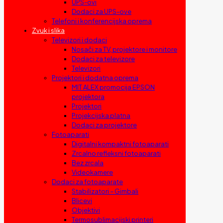
UPS-ovi
Dodaci za UPS-ove
Telefoni i konferencijska oprema
Zvuk i slika
Televizori i dodaci
Nosači za TV, projektore i monitore
Dodaci za televizore
Televizori
Projektori i dodatna oprema
MIT ALEX promocija EPSON
projektora
Projektori
Projekcijska platna
Dodaci za projektore
Fotoaparati
Digitalni kompaktni fotoaparati
Zrcalno refleksni fotoaparati
Bez zrcala
Videokamere
Dodaci za fotoaparate
Stabilizatori – Gimbali
Blicevi
Objektivi
Termosublimacijski printeri