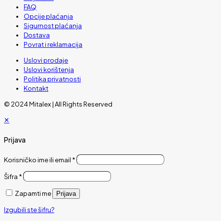
FAQ
Opcije plaćanja
Sigurnost plaćanja
Dostava
Povrat i reklamacija
Uslovi prodaje
Uslovi korištenja
Politika privatnosti
Kontakt
© 2024 Mitalex | All Rights Reserved
✕
Prijava
Korisničko ime ili email
*
Šifra
*
Zapamti me
Prijava
Izgubili ste šifru?