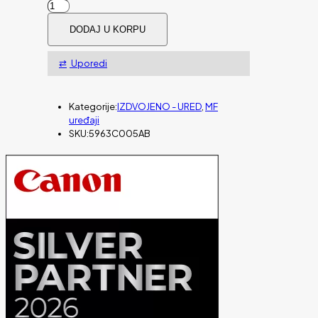
MFP
CANON
DODAJ U KORPU
imageRunner
Advance
DX
Uporedi
C3926i
Bundle
količina
Kategorije:
IZDVOJENO - URED
,
MF
uređaji
SKU:
5963C005AB