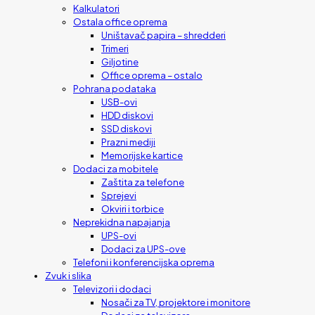
Kalkulatori
Ostala office oprema
Uništavač papira – shredderi
Trimeri
Giljotine
Office oprema – ostalo
Pohrana podataka
USB-ovi
HDD diskovi
SSD diskovi
Prazni mediji
Memorijske kartice
Dodaci za mobitele
Zaštita za telefone
Sprejevi
Okviri i torbice
Neprekidna napajanja
UPS-ovi
Dodaci za UPS-ove
Telefoni i konferencijska oprema
Zvuk i slika
Televizori i dodaci
Nosači za TV, projektore i monitore