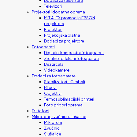
Dodaci za televizore
Televizori
Projektori i dodatna oprema
MIT ALEX promocija EPSON
projektora
Projektori
Projekcijska platna
Dodaci za projektore
Fotoaparati
Digitalni kompaktni fotoaparati
Zrcalno refleksni fotoaparati
Bez zrcala
Videokamere
Dodaci za fotoaparate
Stabilizatori – Gimbali
Blicevi
Objektivi
Termosublimacijski printeri
Foto pribor i oprema
Diktafoni
Mikrofoni, zvučnici i slušalice
Mikrofoni
Zvučnici
Slušalice