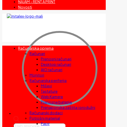
NAJAM – RENT A PRINT
Novosti
Računarska oprema
Računari
Prenosni računari
Desktop računari
AIO računari
Monitori
Računarska periferija
Miševi
Tastature
Web Kamere
Prenosne baterije
Prenaponska zaštita i produžni
Računarski dodaci
Potrošni materijal
Papir
Products