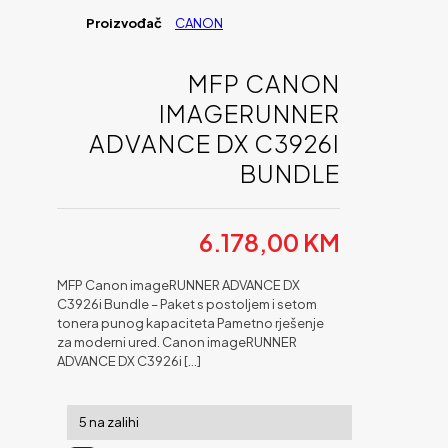
Proizvođač
CANON
MFP CANON
IMAGERUNNER
ADVANCE DX C3926I
BUNDLE
6.178,00
KM
MFP Canon imageRUNNER ADVANCE DX
C3926i Bundle – Paket s postoljem i setom
tonera punog kapaciteta Pametno rješenje
za moderni ured. Canon imageRUNNER
ADVANCE DX C3926i
[…]
5 na zalihi