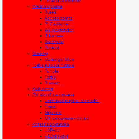
Dodaci za skenere
Mrežna oprema
Ruteri
Access points
PLC adapteri
Wi-Fi extenderi
IP kamere
Switchevi
Dodaci
Gaming
Gaming stolice
Torbe, ruksaci i futrole
Futrole
Torbe
Ruksaci
Kalkulatori
Ostala office oprema
Uništavač papira – shredderi
Trimeri
Giljotine
Office oprema – ostalo
Pohrana podataka
USB-ovi
HDD diskovi