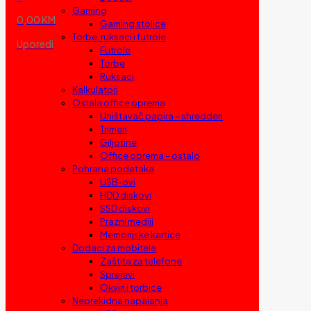
Gaming
0,00 KM
Gaming stolice
Torbe, ruksaci i futrole
Uporedi
Futrole
Torbe
Ruksaci
Kalkulatori
Ostala office oprema
Uništavač papira – shredderi
Trimeri
Giljotine
Office oprema – ostalo
Pohrana podataka
USB-ovi
HDD diskovi
SSD diskovi
Prazni mediji
Memorijske kartice
Dodaci za mobitele
Zaštita za telefone
Sprejevi
Okviri i torbice
Neprekidna napajanja