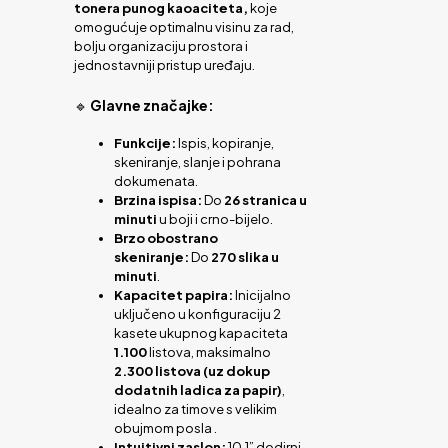
tonera punog kaoaciteta,
koje
omogućuje optimalnu visinu za rad,
bolju organizaciju prostora i
jednostavniji pristup uređaju.
🔹
Glavne značajke:
Funkcije:
Ispis, kopiranje,
skeniranje, slanje i pohrana
dokumenata.
Brzina ispisa:
Do
26 stranica u
minuti
u boji i crno-bijelo.
Brzo obostrano
skeniranje:
Do
270 slika u
minuti
.
Kapacitet papira:
Inicijalno
uključeno u konfiguraciju 2
kasete ukupnog kapaciteta
1.100
listova, maksimalno
2.300 listova (uz dokup
dodatnih ladica za papir)
,
idealno za timove s velikim
obujmom posla .
Intuitivni zaslon:
10,1” dodirni