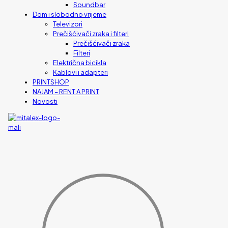
Soundbar
Dom i slobodno vrijeme
Televizori
Prečišćivači zraka i filteri
Prečišćivači zraka
Filteri
Električna bicikla
Kablovi i adapteri
PRINTSHOP
NAJAM – RENT A PRINT
Novosti