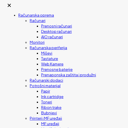
✕
Računarska oprema
Računari
Prenosni računari
Desktop računari
AIO računari
Monitori
Računarska periferija
Miševi
Tastature
Web Kamere
Prenosne baterije
Prenaponska zaštita i produžni
Računarski dodaci
Potrošni materijal
Papir
Ink cartridge
Toneri
Ribon trake
Bubnjevi
Printeri i MF uređaji
MF uređaji