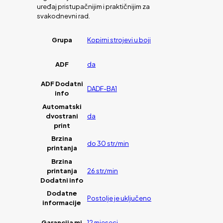
uređaj pristupačnijim i praktičnijim za
svakodnevni rad.
Grupa
Kopirni strojevi u boji
ADF
da
ADF Dodatni
DADF-BA1
info
Automatski
dvostrani
da
print
Brzina
do 30 str/min
printanja
Brzina
printanja
26 str/min
Dodatni info
Dodatne
Postolje je uključeno
informacije
Garancija mj
12 mjeseci