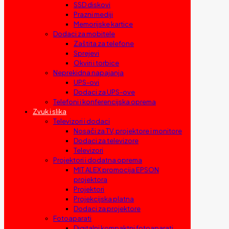
SSD diskovi
Prazni mediji
Memorijske kartice
Dodaci za mobitele
Zaštita za telefone
Sprejevi
Okviri i torbice
Neprekidna napajanja
UPS-ovi
Dodaci za UPS-ove
Telefoni i konferencijska oprema
Zvuk i slika
Televizori i dodaci
Nosači za TV, projektore i monitore
Dodaci za televizore
Televizori
Projektori i dodatna oprema
MIT ALEX promocija EPSON
projektora
Projektori
Projekcijska platna
Dodaci za projektore
Fotoaparati
Digitalni kompaktni fotoaparati