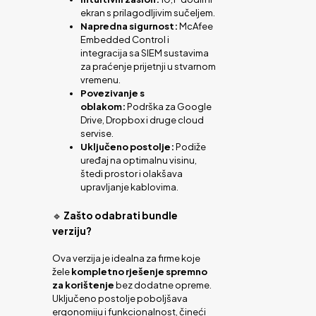
ekran s prilagodljivim sučeljem.
Napredna sigurnost:
McAfee
Embedded Control i
integracija sa SIEM sustavima
za praćenje prijetnji u stvarnom
vremenu.
Povezivanje s
oblakom:
Podrška za Google
Drive, Dropbox i druge cloud
servise.
Uključeno postolje:
Podiže
uređaj na optimalnu visinu,
štedi prostor i olakšava
upravljanje kablovima.
🔹
Zašto odabrati bundle
verziju?
Ova verzija je idealna za firme koje
žele
kompletno rješenje spremno
za korištenje
bez dodatne opreme.
Uključeno postolje poboljšava
ergonomiju i funkcionalnost, čineći