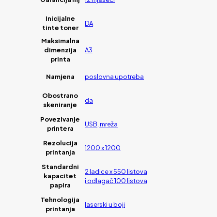
Inicijalne
DA
tinte toner
Maksimalna
dimenzija
A3
printa
Namjena
poslovna upotreba
Obostrano
da
skeniranje
Povezivanje
USB, mreža
printera
Rezolucija
1200 x 1200
printanja
Standardni
2 ladice x 550 listova
kapacitet
i odlagač 100 listova
papira
Tehnologija
laserski u boji
printanja