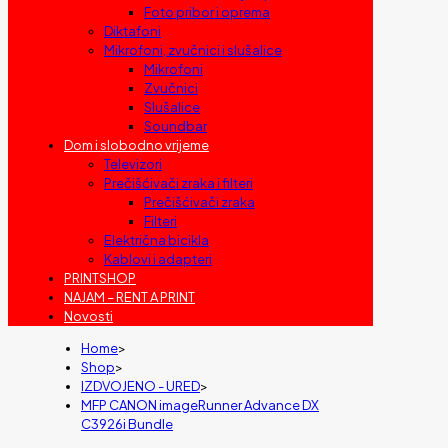
Foto pribor i oprema
Diktafoni
Mikrofoni, zvučnici i slušalice
Mikrofoni
Zvučnici
Slušalice
Soundbar
Dom i slobodno vrijeme
Televizori
Prečišćivači zraka i filteri
Prečišćivači zraka
Filteri
Električna bicikla
Kablovi i adapteri
PRINTSHOP
NAJAM – RENT A PRINT
Novosti
Home
>
Shop
>
IZDVOJENO - URED
>
MFP CANON imageRunner Advance DX
C3926i Bundle