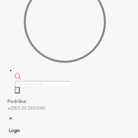
Products
search
Podrška:
+(387) 35 265 040
✕
Login