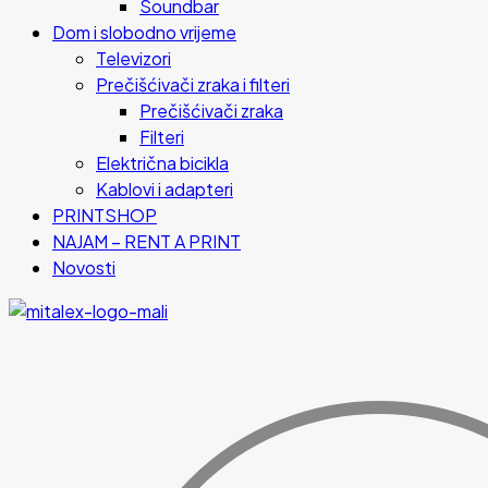
Soundbar
Dom i slobodno vrijeme
Televizori
Prečišćivači zraka i filteri
Prečišćivači zraka
Filteri
Električna bicikla
Kablovi i adapteri
PRINTSHOP
NAJAM – RENT A PRINT
Novosti