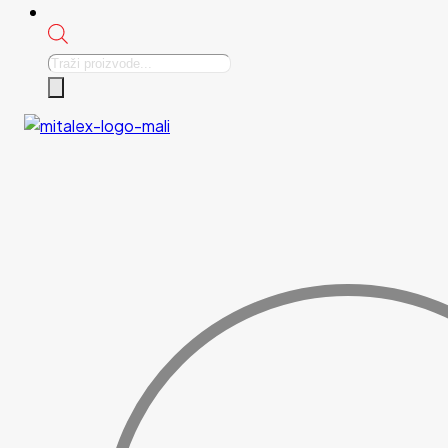
Products
search