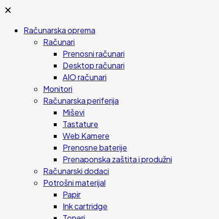
✕
Računarska oprema
Računari
Prenosni računari
Desktop računari
AIO računari
Monitori
Računarska periferija
Miševi
Tastature
Web Kamere
Prenosne baterije
Prenaponska zaštita i produžni
Računarski dodaci
Potrošni materijal
Papir
Ink cartridge
Toneri