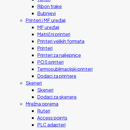
Ribon trake
Bubnjevi
Printeri i MF uređaji
MF uređaji
Matrični printeri
Printeri velikih formata
Printeri
Printeri za naljepnice
POS printeri
Termosublimacijski printeri
Dodaci za printere
Skeneri
Skeneri
Dodaci za skenere
Mrežna oprema
Ruteri
Access points
PLC adapteri