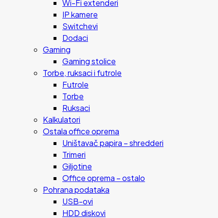
Wi-Fi extenderi
IP kamere
Switchevi
Dodaci
Gaming
Gaming stolice
Torbe, ruksaci i futrole
Futrole
Torbe
Ruksaci
Kalkulatori
Ostala office oprema
Uništavač papira – shredderi
Trimeri
Giljotine
Office oprema – ostalo
Pohrana podataka
USB-ovi
HDD diskovi