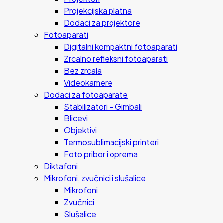
Projekcijska platna
Dodaci za projektore
Fotoaparati
Digitalni kompaktni fotoaparati
Zrcalno refleksni fotoaparati
Bez zrcala
Videokamere
Dodaci za fotoaparate
Stabilizatori – Gimbali
Blicevi
Objektivi
Termosublimacijski printeri
Foto pribor i oprema
Diktafoni
Mikrofoni, zvučnici i slušalice
Mikrofoni
Zvučnici
Slušalice