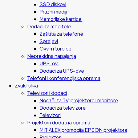
SSD diskovi
Prazni mediji
Memorijske kartice
Dodaci za mobitele
Zaštita za telefone
Sprejevi
Okviri i torbice
Neprekidna napajanja
UPS-ovi
Dodaci za UPS-ove
Telefoni i konferencijska oprema
Zvuk i slika
Televizori i dodaci
Nosači za TV, projektore i monitore
Dodaci za televizore
Televizori
Projektori i dodatna oprema
MIT ALEX promocija EPSON projektora
Projektori