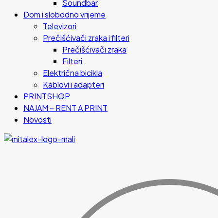
Soundbar
Dom i slobodno vrijeme
Televizori
Prečišćivači zraka i filteri
Prečišćivači zraka
Filteri
Električna bicikla
Kablovi i adapteri
PRINTSHOP
NAJAM – RENT A PRINT
Novosti