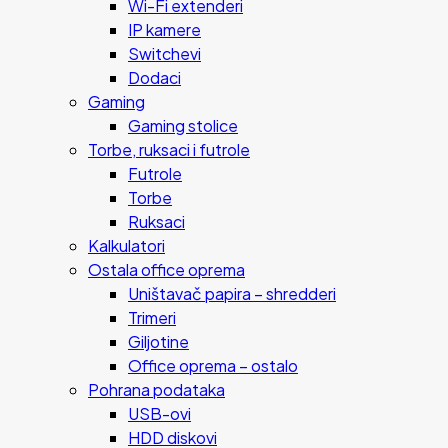
Wi-Fi extenderi
IP kamere
Switchevi
Dodaci
Gaming
Gaming stolice
Torbe, ruksaci i futrole
Futrole
Torbe
Ruksaci
Kalkulatori
Ostala office oprema
Uništavač papira – shredderi
Trimeri
Giljotine
Office oprema – ostalo
Pohrana podataka
USB-ovi
HDD diskovi