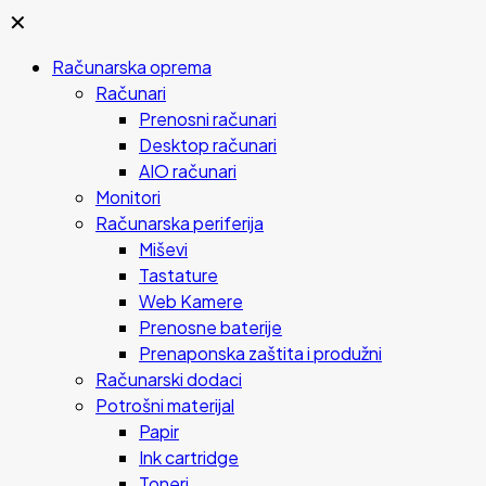
✕
Računarska oprema
Računari
Prenosni računari
Desktop računari
AIO računari
Monitori
Računarska periferija
Miševi
Tastature
Web Kamere
Prenosne baterije
Prenaponska zaštita i produžni
Računarski dodaci
Potrošni materijal
Papir
Ink cartridge
Toneri