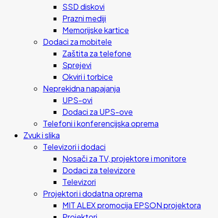
SSD diskovi
Prazni mediji
Memorijske kartice
Dodaci za mobitele
Zaštita za telefone
Sprejevi
Okviri i torbice
Neprekidna napajanja
UPS-ovi
Dodaci za UPS-ove
Telefoni i konferencijska oprema
Zvuk i slika
Televizori i dodaci
Nosači za TV, projektore i monitore
Dodaci za televizore
Televizori
Projektori i dodatna oprema
MIT ALEX promocija EPSON projektora
Projektori