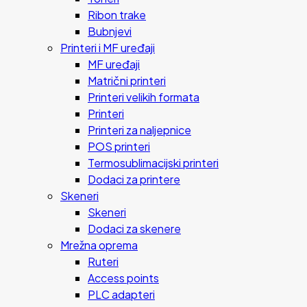
Ribon trake
Bubnjevi
Printeri i MF uređaji
MF uređaji
Matrični printeri
Printeri velikih formata
Printeri
Printeri za naljepnice
POS printeri
Termosublimacijski printeri
Dodaci za printere
Skeneri
Skeneri
Dodaci za skenere
Mrežna oprema
Ruteri
Access points
PLC adapteri