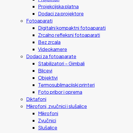
Projekcijska platna
Dodaci za projektore
Fotoaparati
Digitalni kompaktni fotoaparati
Zrcalno refleksni fotoaparati
Bez zrcala
Videokamere
Dodaci za fotoaparate
Stabilizatori – Gimbali
Blicevi
Objektivi
Termosublimacijski printeri
Foto pribor i oprema
Diktafoni
Mikrofoni, zvučnici i slušalice
Mikrofoni
Zvučnici
Slušalice