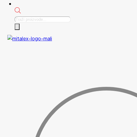
Products
search