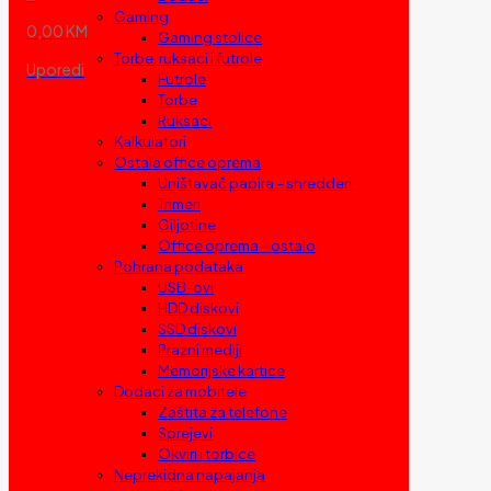
Gaming
0,00 KM
Gaming stolice
Torbe, ruksaci i futrole
Uporedi
Futrole
Torbe
Ruksaci
Kalkulatori
Ostala office oprema
Uništavač papira – shredderi
Trimeri
Giljotine
Office oprema – ostalo
Pohrana podataka
USB-ovi
HDD diskovi
SSD diskovi
Prazni mediji
Memorijske kartice
Dodaci za mobitele
Zaštita za telefone
Sprejevi
Okviri i torbice
Neprekidna napajanja