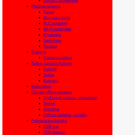
Dodaci za skenere
Mrežna oprema
Ruteri
Access points
PLC adapteri
Wi-Fi extenderi
IP kamere
Switchevi
Dodaci
Gaming
Gaming stolice
Torbe, ruksaci i futrole
Futrole
Torbe
Ruksaci
Kalkulatori
Ostala office oprema
Uništavač papira – shredderi
Trimeri
Giljotine
Office oprema – ostalo
Pohrana podataka
USB-ovi
HDD diskovi