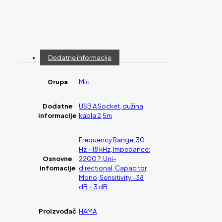
Dodatne informacije
Grupa
Mic
Dodatne
USB A Socket, dužina
informacije
kabla 2,5m
Frequency Range: 30
Hz – 18 kHz, Impedance:
Osnovne
2200 ?, Uni-
infomacije
directional, Capacitor,
Mono, Sensitivity:-38
dB ± 3 dB
Proizvođač
HAMA