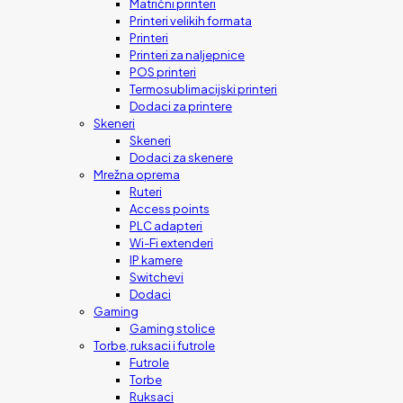
Matrični printeri
Printeri velikih formata
Printeri
Printeri za naljepnice
POS printeri
Termosublimacijski printeri
Dodaci za printere
Skeneri
Skeneri
Dodaci za skenere
Mrežna oprema
Ruteri
Access points
PLC adapteri
Wi-Fi extenderi
IP kamere
Switchevi
Dodaci
Gaming
Gaming stolice
Torbe, ruksaci i futrole
Futrole
Torbe
Ruksaci