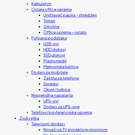
Kalkulatori
Ostala office oprema
Uništavač papira – shredderi
Trimeri
Giljotine
Office oprema – ostalo
Pohrana podataka
USB-ovi
HDD diskovi
SSD diskovi
Prazni mediji
Memorijske kartice
Dodaci za mobitele
Zaštita za telefone
Sprejevi
Okviri i torbice
Neprekidna napajanja
UPS-ovi
Dodaci za UPS-ove
Telefoni i konferencijska oprema
Zvuk i slika
Televizori i dodaci
Nosači za TV, projektore i monitore