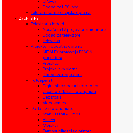
UPS-ovi
Dodaci za UPS-ove
Telefoni i konferencijska oprema
Zvuk i slika
Televizori i dodaci
Nosači za TV, projektore i monitore
Dodaci za televizore
Televizori
Projektori i dodatna oprema
MIT ALEX promocija EPSON
projektora
Projektori
Projekcijska platna
Dodaci za projektore
Fotoaparati
Digitalni kompaktni fotoaparati
Zrcalno refleksni fotoaparati
Bez zrcala
Videokamere
Dodaci za fotoaparate
Stabilizatori – Gimbali
Blicevi
Objektivi
Termosublimacijski printeri