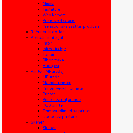
Miševi
Tastature
Web Kamere
Prenosne baterije
Prenaponska zaštita i produžni
Računarski dodaci
Potrošni materijal
Papir
Ink cartridge
Toneri
Ribon trake
Bubnjevi
Printeri i MF uređaji
MF uređaji
Matrični printeri
Printeri velikih formata
Printeri
Printeri za naljepnice
POS printeri
Termosublimacijski printeri
Dodaci za printere
Skeneri
Skeneri