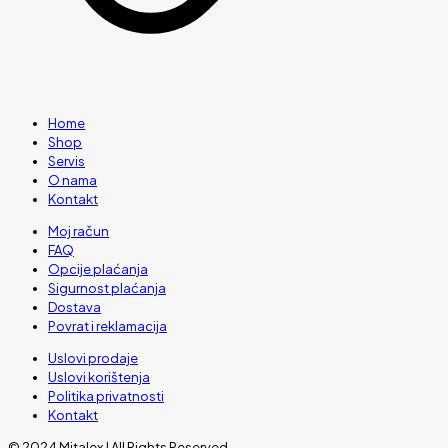
Home
Shop
Servis
O nama
Kontakt
Moj račun
FAQ
Opcije plaćanja
Sigurnost plaćanja
Dostava
Povrat i reklamacija
Uslovi prodaje
Uslovi korištenja
Politika privatnosti
Kontakt
© 2024 Mitalex | All Rights Reserved