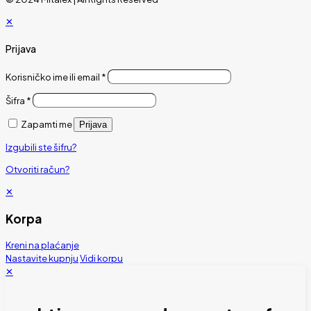
✕
Prijava
Korisničko ime ili email
*
Šifra
*
Zapamti me
Prijava
Izgubili ste šifru?
Otvoriti račun?
✕
Korpa
Kreni na plaćanje
Nastavite kupnju
Vidi korpu
✕