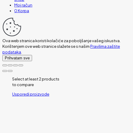
Moj račun
0
Korpa
Ova web stranica koristi kolačiće za poboljšanje vašeg iskustva.
Korištenjem ove web stranice slažete se s našim
Pravilima zaštite
podataka
.
Prihvatam sve
Select at least 2 products
to compare
Usporedi proizvode