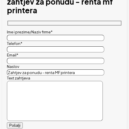
zahtjev za ponudu - renta mf
printera
Ime i prezime/Naziv firme*
Telefon*
Email*
Naslov
Text zahtjeva