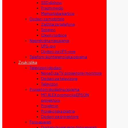
SSD diskovi
Prazni mediji
Memorijske kartice
Dodaci za mobitele
Zaštita za telefone
Sprejevi
Okviri i torbice
Neprekidna napajanja
UPS-ovi
Dodaci za UPS-ove
Telefoni i konferencijska oprema
Zvuk i slika
Televizori i dodaci
Nosači za TV, projektore i monitore
Dodaci za televizore
Televizori
Projektori i dodatna oprema
MIT ALEX promocija EPSON
projektora
Projektori
Projekcijska platna
Dodaci za projektore
Fotoaparati
Digitalni kompaktni fotoaparati