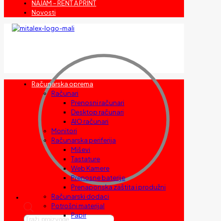
NAJAM – RENT A PRINT
Novosti
Računarska oprema
Računari
Prenosni računari
Desktop računari
AIO računari
Monitori
Računarska periferija
Miševi
Tastature
Web Kamere
Prenosne baterije
Prenaponska zaštita i produžni
Računarski dodaci
Potrošni materijal
Papir
Products