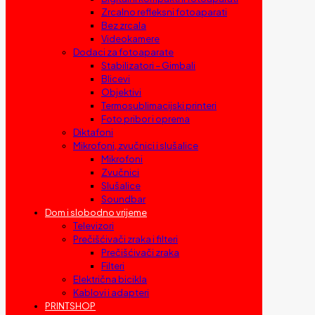
Zrcalno refleksni fotoaparati
Bez zrcala
Videokamere
Dodaci za fotoaparate
Stabilizatori – Gimbali
Blicevi
Objektivi
Termosublimacijski printeri
Foto pribor i oprema
Diktafoni
Mikrofoni, zvučnici i slušalice
Mikrofoni
Zvučnici
Slušalice
Soundbar
Dom i slobodno vrijeme
Televizori
Prečišćivači zraka i filteri
Prečišćivači zraka
Filteri
Električna bicikla
Kablovi i adapteri
PRINTSHOP