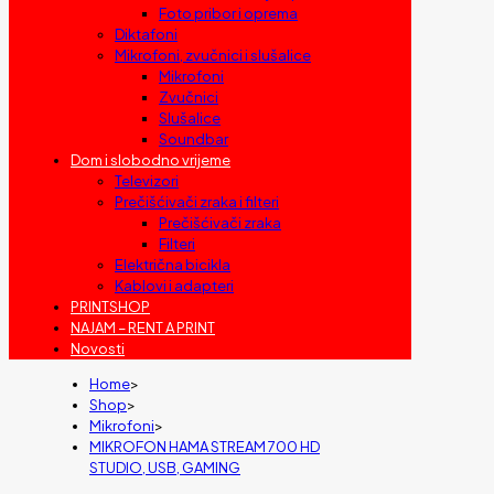
Foto pribor i oprema
Diktafoni
Mikrofoni, zvučnici i slušalice
Mikrofoni
Zvučnici
Slušalice
Soundbar
Dom i slobodno vrijeme
Televizori
Prečišćivači zraka i filteri
Prečišćivači zraka
Filteri
Električna bicikla
Kablovi i adapteri
PRINTSHOP
NAJAM – RENT A PRINT
Novosti
Home
>
Shop
>
Mikrofoni
>
MIKROFON HAMA STREAM 700 HD
STUDIO, USB, GAMING