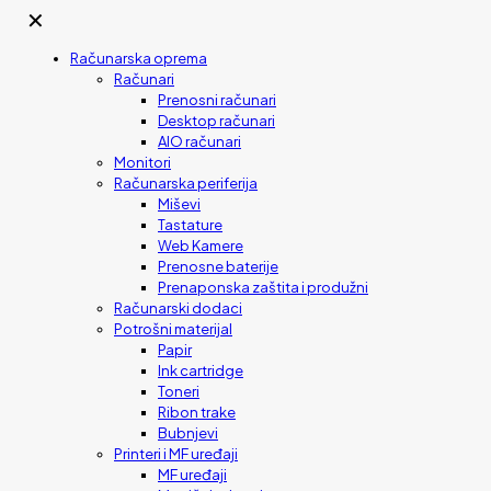
✕
Računarska oprema
Računari
Prenosni računari
Desktop računari
AIO računari
Monitori
Računarska periferija
Miševi
Tastature
Web Kamere
Prenosne baterije
Prenaponska zaštita i produžni
Računarski dodaci
Potrošni materijal
Papir
Ink cartridge
Toneri
Ribon trake
Bubnjevi
Printeri i MF uređaji
MF uređaji