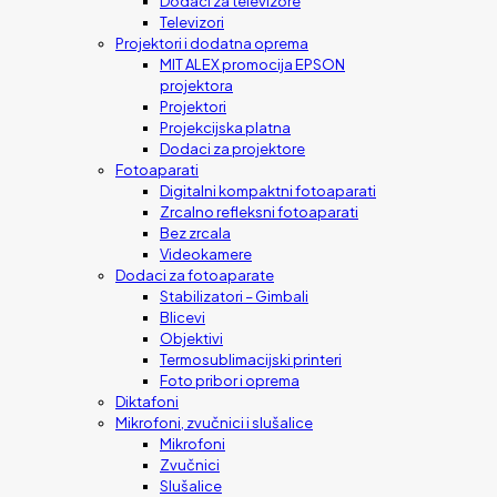
Dodaci za televizore
Televizori
Projektori i dodatna oprema
MIT ALEX promocija EPSON
projektora
Projektori
Projekcijska platna
Dodaci za projektore
Fotoaparati
Digitalni kompaktni fotoaparati
Zrcalno refleksni fotoaparati
Bez zrcala
Videokamere
Dodaci za fotoaparate
Stabilizatori – Gimbali
Blicevi
Objektivi
Termosublimacijski printeri
Foto pribor i oprema
Diktafoni
Mikrofoni, zvučnici i slušalice
Mikrofoni
Zvučnici
Slušalice