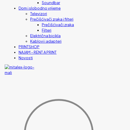
Soundbar
Dom i slobodno vrijeme
Televizori
Prečišćivači zraka i filteri
Prečišćivači zraka
Filteri
Električna bicikla
Kablovi i adapteri
PRINTSHOP
NAJAM – RENT A PRINT
Novosti