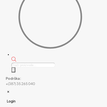
Products
search
Podrška:
+(387) 35 265 040
✕
Login