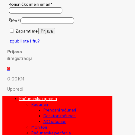
Korisničko ime ili email
*
Šifra
*
Zapamti me
Prijava
Izgubili ste šifru?
Prijava
ili registracija
0
0,00 KM
Uporedi
Računarska oprema
Računari
Prenosni računari
Desktop računari
AIO računari
Monitori
Računarska periferija