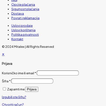
Opcije plaćanja
Sigurnost plaćanja
Dostava
Povrat i reklamacija
Uslovi prodaje
Uslovi korištenja
Politika privatnosti
Kontakt
© 2024 Mitalex | All Rights Reserved
✕
Prijava
Korisničko ime ili email
*
Šifra
*
Zapamti me
Prijava
Izgubili ste šifru?
Otvoriti račun?