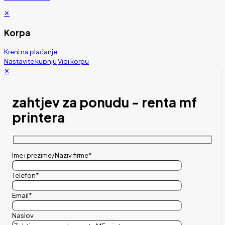
✕
Korpa
Kreni na plaćanje
Nastavite kupnju
Vidi korpu
✕
zahtjev za ponudu - renta mf
printera
Ime i prezime/Naziv firme*
Telefon*
Email*
Naslov