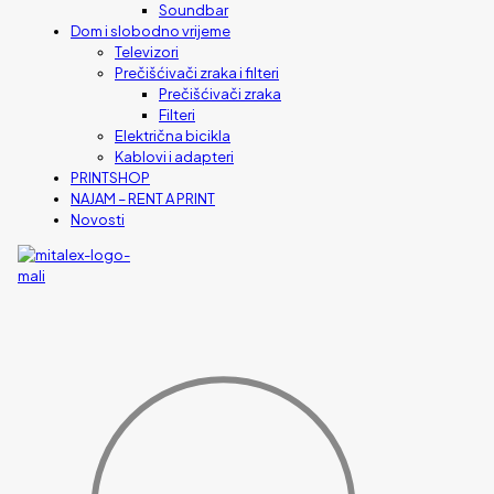
Soundbar
Dom i slobodno vrijeme
Televizori
Prečišćivači zraka i filteri
Prečišćivači zraka
Filteri
Električna bicikla
Kablovi i adapteri
PRINTSHOP
NAJAM – RENT A PRINT
Novosti