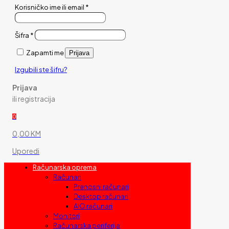
Korisničko ime ili email
*
Šifra
*
Zapamti me
Prijava
Izgubili ste šifru?
Prijava
ili registracija
0
0,00 KM
Uporedi
Računarska oprema
Računari
Prenosni računari
Desktop računari
AIO računari
Monitori
Računarska periferija