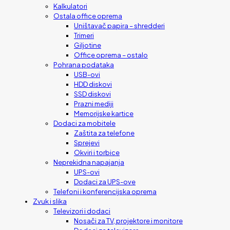
Kalkulatori
Ostala office oprema
Uništavač papira – shredderi
Trimeri
Giljotine
Office oprema – ostalo
Pohrana podataka
USB-ovi
HDD diskovi
SSD diskovi
Prazni mediji
Memorijske kartice
Dodaci za mobitele
Zaštita za telefone
Sprejevi
Okviri i torbice
Neprekidna napajanja
UPS-ovi
Dodaci za UPS-ove
Telefoni i konferencijska oprema
Zvuk i slika
Televizori i dodaci
Nosači za TV, projektore i monitore