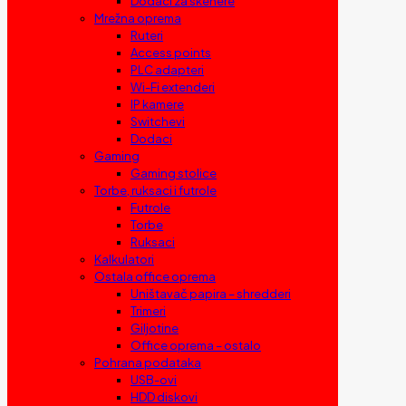
Dodaci za skenere
Mrežna oprema
Ruteri
Access points
PLC adapteri
Wi-Fi extenderi
IP kamere
Switchevi
Dodaci
Gaming
Gaming stolice
Torbe, ruksaci i futrole
Futrole
Torbe
Ruksaci
Kalkulatori
Ostala office oprema
Uništavač papira – shredderi
Trimeri
Giljotine
Office oprema – ostalo
Pohrana podataka
USB-ovi
HDD diskovi