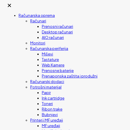
✕
Računarska oprema
Računari
Prenosni računari
Desktop računari
AIO računari
Monitori
Računarska periferija
Miševi
Tastature
Web Kamere
Prenosne baterije
Prenaponska zaštita i produžni
Računarski dodaci
Potrošni materijal
Papir
Ink cartridge
Toneri
Ribon trake
Bubnjevi
Printeri i MF uređaji
MF uređaji