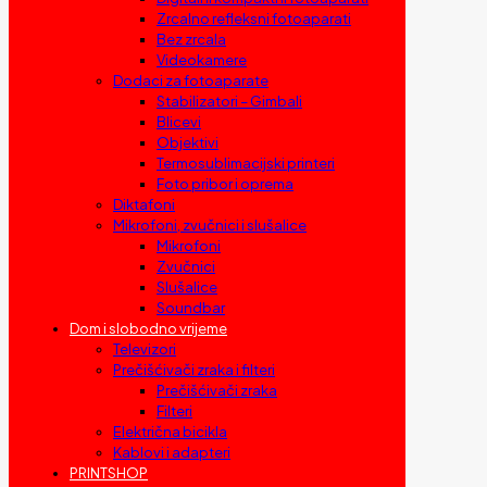
Zrcalno refleksni fotoaparati
Bez zrcala
Videokamere
Dodaci za fotoaparate
Stabilizatori – Gimbali
Blicevi
Objektivi
Termosublimacijski printeri
Foto pribor i oprema
Diktafoni
Mikrofoni, zvučnici i slušalice
Mikrofoni
Zvučnici
Slušalice
Soundbar
Dom i slobodno vrijeme
Televizori
Prečišćivači zraka i filteri
Prečišćivači zraka
Filteri
Električna bicikla
Kablovi i adapteri
PRINTSHOP