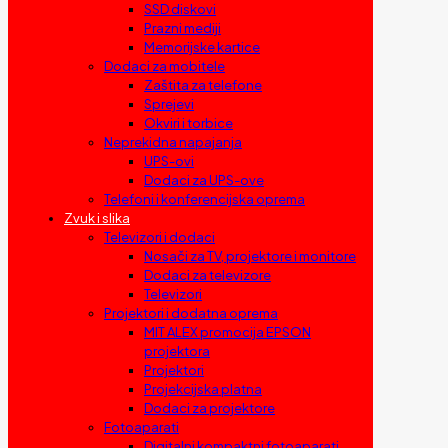
SSD diskovi
Prazni mediji
Memorijske kartice
Dodaci za mobitele
Zaštita za telefone
Sprejevi
Okviri i torbice
Neprekidna napajanja
UPS-ovi
Dodaci za UPS-ove
Telefoni i konferencijska oprema
Zvuk i slika
Televizori i dodaci
Nosači za TV, projektore i monitore
Dodaci za televizore
Televizori
Projektori i dodatna oprema
MIT ALEX promocija EPSON
projektora
Projektori
Projekcijska platna
Dodaci za projektore
Fotoaparati
Digitalni kompaktni fotoaparati