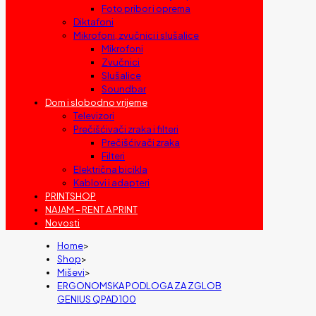
Foto pribor i oprema
Diktafoni
Mikrofoni, zvučnici i slušalice
Mikrofoni
Zvučnici
Slušalice
Soundbar
Dom i slobodno vrijeme
Televizori
Prečišćivači zraka i filteri
Prečišćivači zraka
Filteri
Električna bicikla
Kablovi i adapteri
PRINTSHOP
NAJAM – RENT A PRINT
Novosti
Home
>
Shop
>
Miševi
>
ERGONOMSKA PODLOGA ZA ZGLOB
GENIUS QPAD 100