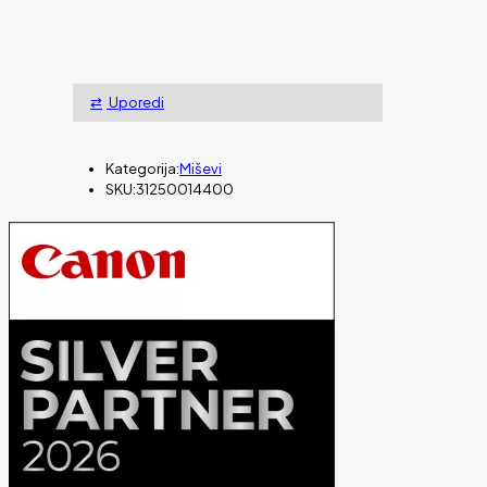
Uporedi
Kategorija:
Miševi
SKU:
31250014400