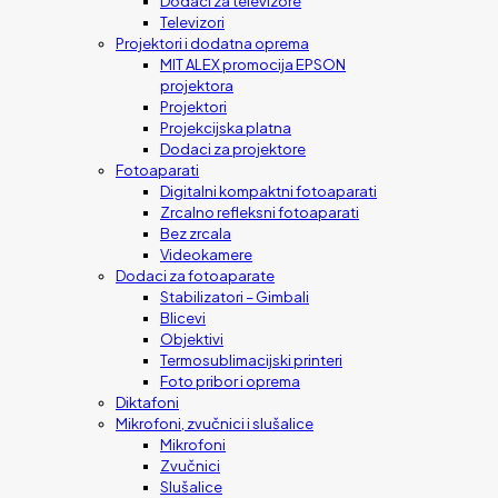
Dodaci za televizore
Televizori
Projektori i dodatna oprema
MIT ALEX promocija EPSON
projektora
Projektori
Projekcijska platna
Dodaci za projektore
Fotoaparati
Digitalni kompaktni fotoaparati
Zrcalno refleksni fotoaparati
Bez zrcala
Videokamere
Dodaci za fotoaparate
Stabilizatori – Gimbali
Blicevi
Objektivi
Termosublimacijski printeri
Foto pribor i oprema
Diktafoni
Mikrofoni, zvučnici i slušalice
Mikrofoni
Zvučnici
Slušalice