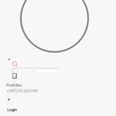
Products
search
Podrška:
+(387) 35 265 040
✕
Login