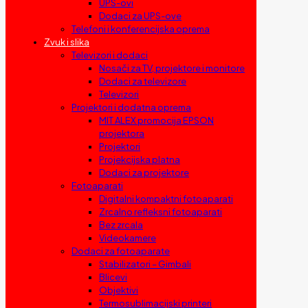
UPS-ovi
Dodaci za UPS-ove
Telefoni i konferencijska oprema
Zvuk i slika
Televizori i dodaci
Nosači za TV, projektore i monitore
Dodaci za televizore
Televizori
Projektori i dodatna oprema
MIT ALEX promocija EPSON
projektora
Projektori
Projekcijska platna
Dodaci za projektore
Fotoaparati
Digitalni kompaktni fotoaparati
Zrcalno refleksni fotoaparati
Bez zrcala
Videokamere
Dodaci za fotoaparate
Stabilizatori – Gimbali
Blicevi
Objektivi
Termosublimacijski printeri