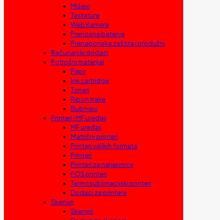
Miševi
Tastature
Web Kamere
Prenosne baterije
Prenaponska zaštita i produžni
Računarski dodaci
Potrošni materijal
Papir
Ink cartridge
Toneri
Ribon trake
Bubnjevi
Printeri i MF uređaji
MF uređaji
Matrični printeri
Printeri velikih formata
Printeri
Printeri za naljepnice
POS printeri
Termosublimacijski printeri
Dodaci za printere
Skeneri
Skeneri