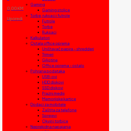
Gaming
0,00 KM
Gaming stolice
Torbe, ruksaci i futrole
Uporedi
Futrole
Torbe
Ruksaci
Kalkulatori
Ostala office oprema
Uništavač papira – shredderi
Trimeri
Giljotine
Office oprema – ostalo
Pohrana podataka
USB-ovi
HDD diskovi
SSD diskovi
Prazni mediji
Memorijske kartice
Dodaci za mobitele
Zaštita za telefone
Sprejevi
Okviri i torbice
Neprekidna napajanja