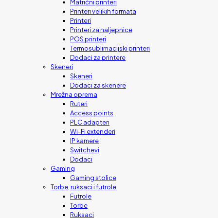
Matrični printeri
Printeri velikih formata
Printeri
Printeri za naljepnice
POS printeri
Termosublimacijski printeri
Dodaci za printere
Skeneri
Skeneri
Dodaci za skenere
Mrežna oprema
Ruteri
Access points
PLC adapteri
Wi-Fi extenderi
IP kamere
Switchevi
Dodaci
Gaming
Gaming stolice
Torbe, ruksaci i futrole
Futrole
Torbe
Ruksaci