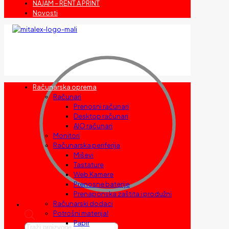
NAJAM – RENT A PRINT
Novosti
Računarska oprema
Računari
Prenosni računari
Desktop računari
AIO računari
Monitori
Računarska periferija
Miševi
Tastature
Web Kamere
Prenosne baterije
Prenaponska zaštita i produžni
Računarski dodaci
Potrošni materijal
Papir
Products