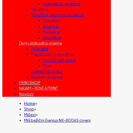
Foto pribor i oprema
Diktafoni
Mikrofoni, zvučnici i slušalice
Mikrofoni
Zvučnici
Slušalice
Soundbar
Dom i slobodno vrijeme
Televizori
Prečišćivači zraka i filteri
Prečišćivači zraka
Filteri
Električna bicikla
Kablovi i adapteri
PRINTSHOP
NAJAM – RENT A PRINT
Novosti
Home
>
Shop
>
Miševi
>
Miš bežični Genius NX-8006S crveni