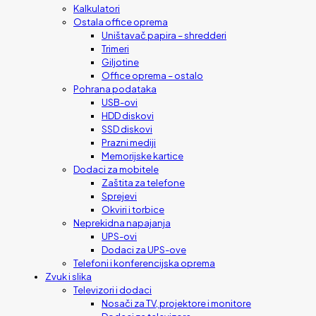
Kalkulatori
Ostala office oprema
Uništavač papira – shredderi
Trimeri
Giljotine
Office oprema – ostalo
Pohrana podataka
USB-ovi
HDD diskovi
SSD diskovi
Prazni mediji
Memorijske kartice
Dodaci za mobitele
Zaštita za telefone
Sprejevi
Okviri i torbice
Neprekidna napajanja
UPS-ovi
Dodaci za UPS-ove
Telefoni i konferencijska oprema
Zvuk i slika
Televizori i dodaci
Nosači za TV, projektore i monitore