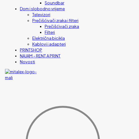
Soundbar
Dom i slobodno vrijeme
Televizori
Prečišćivači zraka i filteri
Prečišćivači zraka
Filteri
Električna bicikla
Kablovi i adapteri
PRINTSHOP
NAJAM – RENT A PRINT
Novosti