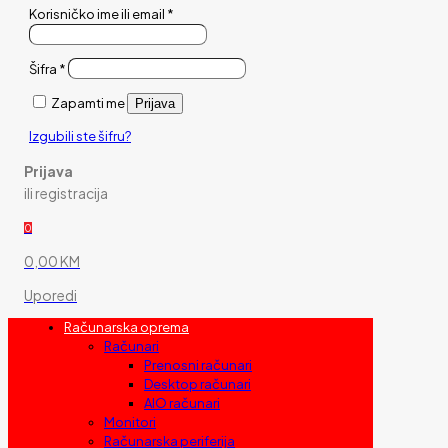
Korisničko ime ili email
*
Šifra
*
Zapamti me
Prijava
Izgubili ste šifru?
Prijava
ili registracija
0
0,00 KM
Uporedi
Računarska oprema
Računari
Prenosni računari
Desktop računari
AIO računari
Monitori
Računarska periferija