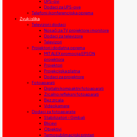
UPS-ovi
Dodaci za UPS-ove
Telefoni i konferencijska oprema
Zvuk i slika
Televizori i dodaci
Nosači za TV, projektore i monitore
Dodaci za televizore
Televizori
Projektori i dodatna oprema
MIT ALEX promocija EPSON
projektora
Projektori
Projekcijska platna
Dodaci za projektore
Fotoaparati
Digitalni kompaktni fotoaparati
Zrcalno refleksni fotoaparati
Bez zrcala
Videokamere
Dodaci za fotoaparate
Stabilizatori – Gimbali
Blicevi
Objektivi
Termosublimacijski printeri