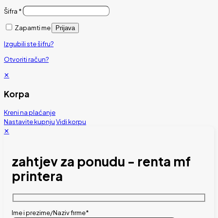
Šifra
*
Zapamti me
Prijava
Izgubili ste šifru?
Otvoriti račun?
✕
Korpa
Kreni na plaćanje
Nastavite kupnju
Vidi korpu
✕
zahtjev za ponudu - renta mf
printera
Ime i prezime/Naziv firme*