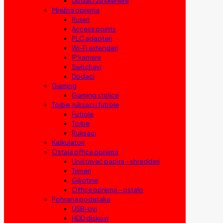
Dodaci za skenere
Mrežna oprema
Ruteri
Access points
PLC adapteri
Wi-Fi extenderi
IP kamere
Switchevi
Dodaci
Gaming
Gaming stolice
Torbe, ruksaci i futrole
Futrole
Torbe
Ruksaci
Kalkulatori
Ostala office oprema
Uništavač papira – shredderi
Trimeri
Giljotine
Office oprema – ostalo
Pohrana podataka
USB-ovi
HDD diskovi