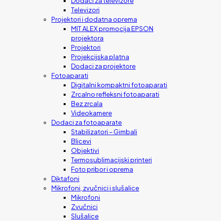
Dodaci za televizore
Televizori
Projektori i dodatna oprema
MIT ALEX promocija EPSON
projektora
Projektori
Projekcijska platna
Dodaci za projektore
Fotoaparati
Digitalni kompaktni fotoaparati
Zrcalno refleksni fotoaparati
Bez zrcala
Videokamere
Dodaci za fotoaparate
Stabilizatori – Gimbali
Blicevi
Objektivi
Termosublimacijski printeri
Foto pribor i oprema
Diktafoni
Mikrofoni, zvučnici i slušalice
Mikrofoni
Zvučnici
Slušalice