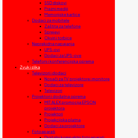
SSD diskovi
Prazni mediji
Memorijske kartice
Dodaci za mobitele
Zaštita za telefone
Sprejevi
Okviri i torbice
Neprekidna napajanja
UPS-ovi
Dodaci za UPS-ove
Telefoni i konferencijska oprema
Zvuk i slika
Televizori i dodaci
Nosači za TV, projektore i monitore
Dodaci za televizore
Televizori
Projektori i dodatna oprema
MIT ALEX promocija EPSON
projektora
Projektori
Projekcijska platna
Dodaci za projektore
Fotoaparati
Digitalni kompaktni fotoaparati