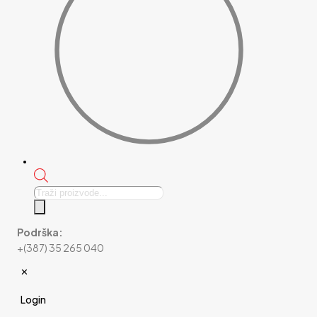
Products
search
Podrška:
+(387) 35 265 040
✕
Login