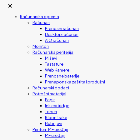
✕
Računarska oprema
Računari
Prenosni računari
Desktop računari
AIO računari
Monitori
Računarska periferija
Miševi
Tastature
Web Kamere
Prenosne baterije
Prenaponska zaštita i produžni
Računarski dodaci
Potrošni materijal
Papir
Ink cartridge
Toneri
Ribon trake
Bubnjevi
Printeri i MF uređaji
MF uređaji