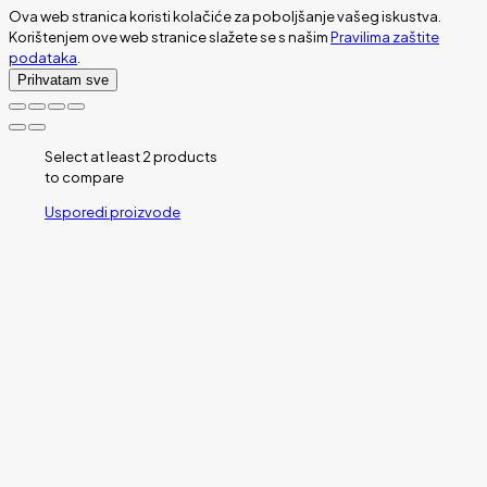
Ova web stranica koristi kolačiće za poboljšanje vašeg iskustva.
Korištenjem ove web stranice slažete se s našim
Pravilima zaštite
podataka
.
Prihvatam sve
Select at least 2 products
to compare
Usporedi proizvode