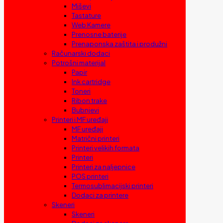
Miševi
Tastature
Web Kamere
Prenosne baterije
Prenaponska zaštita i produžni
Računarski dodaci
Potrošni materijal
Papir
Ink cartridge
Toneri
Ribon trake
Bubnjevi
Printeri i MF uređaji
MF uređaji
Matrični printeri
Printeri velikih formata
Printeri
Printeri za naljepnice
POS printeri
Termosublimacijski printeri
Dodaci za printere
Skeneri
Skeneri