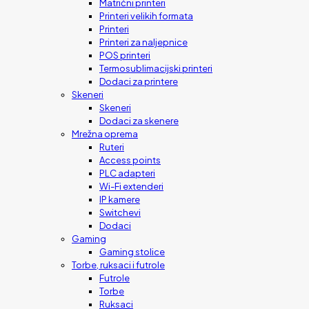
Matrični printeri
Printeri velikih formata
Printeri
Printeri za naljepnice
POS printeri
Termosublimacijski printeri
Dodaci za printere
Skeneri
Skeneri
Dodaci za skenere
Mrežna oprema
Ruteri
Access points
PLC adapteri
Wi-Fi extenderi
IP kamere
Switchevi
Dodaci
Gaming
Gaming stolice
Torbe, ruksaci i futrole
Futrole
Torbe
Ruksaci