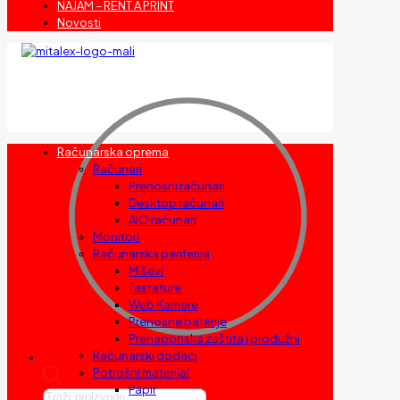
NAJAM – RENT A PRINT
Novosti
Računarska oprema
Računari
Prenosni računari
Desktop računari
AIO računari
Monitori
Računarska periferija
Miševi
Tastature
Web Kamere
Prenosne baterije
Prenaponska zaštita i produžni
Računarski dodaci
Potrošni materijal
Papir
Products