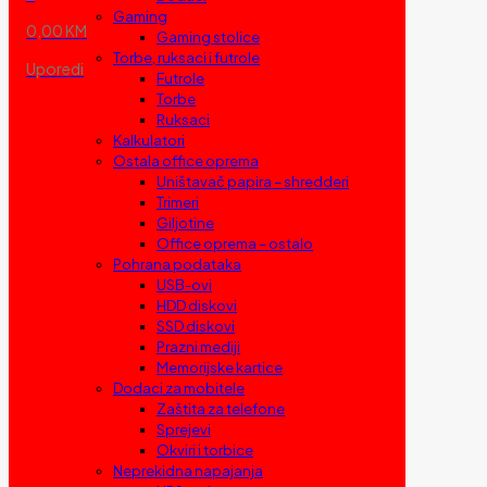
Gaming
0,00 KM
Gaming stolice
Torbe, ruksaci i futrole
Uporedi
Futrole
Torbe
Ruksaci
Kalkulatori
Ostala office oprema
Uništavač papira – shredderi
Trimeri
Giljotine
Office oprema – ostalo
Pohrana podataka
USB-ovi
HDD diskovi
SSD diskovi
Prazni mediji
Memorijske kartice
Dodaci za mobitele
Zaštita za telefone
Sprejevi
Okviri i torbice
Neprekidna napajanja