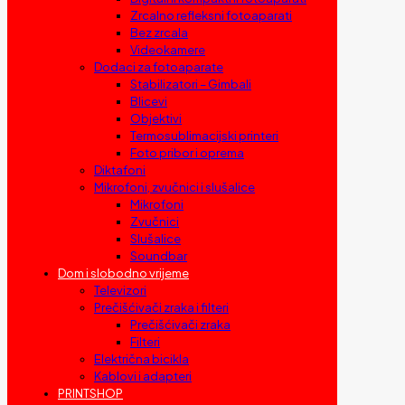
Zrcalno refleksni fotoaparati
Bez zrcala
Videokamere
Dodaci za fotoaparate
Stabilizatori – Gimbali
Blicevi
Objektivi
Termosublimacijski printeri
Foto pribor i oprema
Diktafoni
Mikrofoni, zvučnici i slušalice
Mikrofoni
Zvučnici
Slušalice
Soundbar
Dom i slobodno vrijeme
Televizori
Prečišćivači zraka i filteri
Prečišćivači zraka
Filteri
Električna bicikla
Kablovi i adapteri
PRINTSHOP