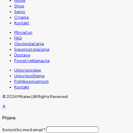
Home
Shop
Servis
O nama
Kontakt
Moj račun
FAQ
Opcije plaćanja
Sigurnost plaćanja
Dostava
Povrat i reklamacija
Uslovi prodaje
Uslovi korištenja
Politika privatnosti
Kontakt
© 2024 Mitalex | All Rights Reserved
✕
Prijava
Korisničko ime ili email
*