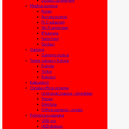
Dodaci za skenere
Mrežna oprema
Ruteri
Access points
PLC adapteri
Wi-Fi extenderi
IP kamere
Switchevi
Dodaci
Gaming
Gaming stolice
Torbe, ruksaci i futrole
Futrole
Torbe
Ruksaci
Kalkulatori
Ostala office oprema
Uništavač papira – shredderi
Trimeri
Giljotine
Office oprema – ostalo
Pohrana podataka
USB-ovi
HDD diskovi