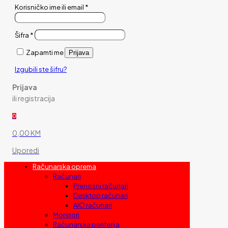
Korisničko ime ili email
*
Šifra
*
Zapamti me
Prijava
Izgubili ste šifru?
Prijava
ili registracija
0
0,00 KM
Uporedi
Računarska oprema
Računari
Prenosni računari
Desktop računari
AIO računari
Monitori
Računarska periferija