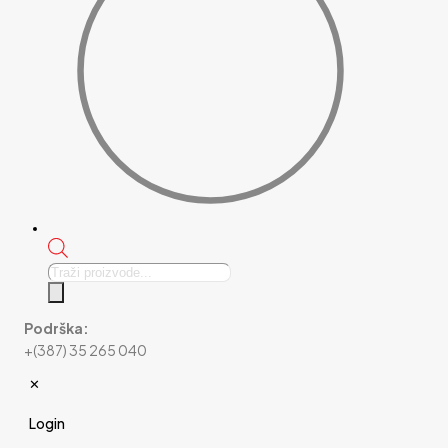
Products
search
Podrška:
+(387) 35 265 040
✕
Login