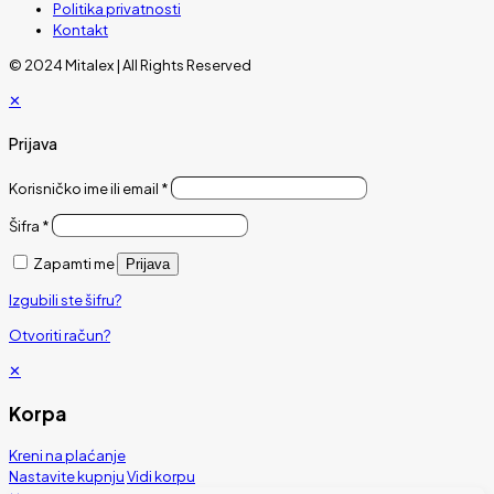
Politika privatnosti
Kontakt
© 2024 Mitalex | All Rights Reserved
✕
Prijava
Korisničko ime ili email
*
Šifra
*
Zapamti me
Prijava
Izgubili ste šifru?
Otvoriti račun?
✕
Korpa
Kreni na plaćanje
Nastavite kupnju
Vidi korpu