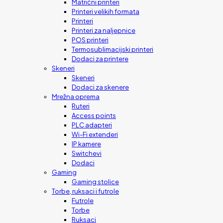
Matrični printeri
Printeri velikih formata
Printeri
Printeri za naljepnice
POS printeri
Termosublimacijski printeri
Dodaci za printere
Skeneri
Skeneri
Dodaci za skenere
Mrežna oprema
Ruteri
Access points
PLC adapteri
Wi-Fi extenderi
IP kamere
Switchevi
Dodaci
Gaming
Gaming stolice
Torbe, ruksaci i futrole
Futrole
Torbe
Ruksaci