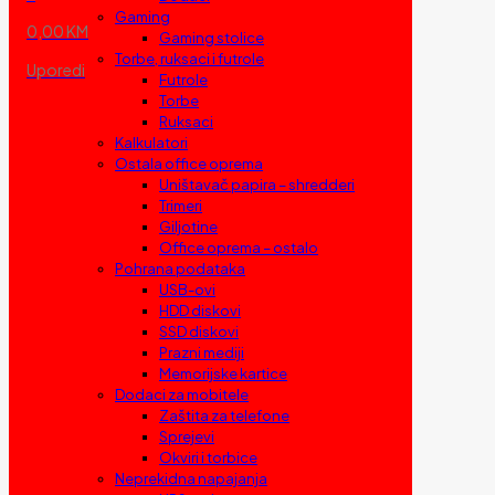
Gaming
0,00 KM
Gaming stolice
Torbe, ruksaci i futrole
Uporedi
Futrole
Torbe
Ruksaci
Kalkulatori
Ostala office oprema
Uništavač papira – shredderi
Trimeri
Giljotine
Office oprema – ostalo
Pohrana podataka
USB-ovi
HDD diskovi
SSD diskovi
Prazni mediji
Memorijske kartice
Dodaci za mobitele
Zaštita za telefone
Sprejevi
Okviri i torbice
Neprekidna napajanja