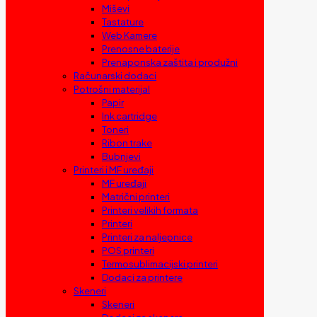
Miševi
Tastature
Web Kamere
Prenosne baterije
Prenaponska zaštita i produžni
Računarski dodaci
Potrošni materijal
Papir
Ink cartridge
Toneri
Ribon trake
Bubnjevi
Printeri i MF uređaji
MF uređaji
Matrični printeri
Printeri velikih formata
Printeri
Printeri za naljepnice
POS printeri
Termosublimacijski printeri
Dodaci za printere
Skeneri
Skeneri