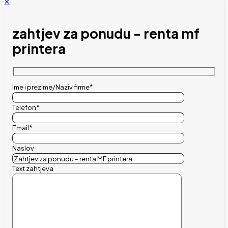
✕
zahtjev za ponudu - renta mf
printera
Ime i prezime/Naziv firme*
Telefon*
Email*
Naslov
Text zahtjeva