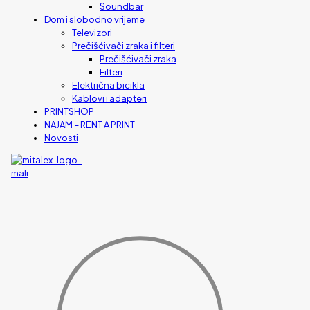
Soundbar
Dom i slobodno vrijeme
Televizori
Prečišćivači zraka i filteri
Prečišćivači zraka
Filteri
Električna bicikla
Kablovi i adapteri
PRINTSHOP
NAJAM – RENT A PRINT
Novosti