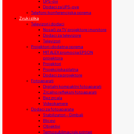
UPS-ovi
Dodaci za UPS-ove
Telefoni i konferencijska oprema
Zvuk i slika
Televizori i dodaci
Nosači za TV, projektore i monitore
Dodaci za televizore
Televizori
Projektori i dodatna oprema
MIT ALEX promocija EPSON
projektora
Projektori
Projekcijska platna
Dodaci za projektore
Fotoaparati
Digitalni kompaktni fotoaparati
Zrcalno refleksni fotoaparati
Bez zrcala
Videokamere
Dodaci za fotoaparate
Stabilizatori – Gimbali
Blicevi
Objektivi
Termosublimacijski printeri