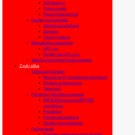
SSD diskovi
Prazni mediji
Memorijske kartice
Dodaci za mobitele
Zaštita za telefone
Sprejevi
Okviri i torbice
Neprekidna napajanja
UPS-ovi
Dodaci za UPS-ove
Telefoni i konferencijska oprema
Zvuk i slika
Televizori i dodaci
Nosači za TV, projektore i monitore
Dodaci za televizore
Televizori
Projektori i dodatna oprema
MIT ALEX promocija EPSON
projektora
Projektori
Projekcijska platna
Dodaci za projektore
Fotoaparati
Digitalni kompaktni fotoaparati