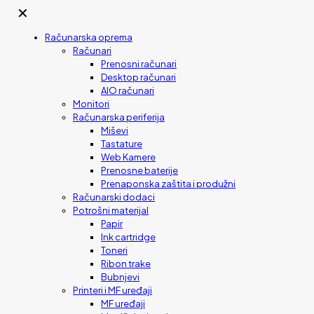
✕
Računarska oprema
Računari
Prenosni računari
Desktop računari
AIO računari
Monitori
Računarska periferija
Miševi
Tastature
Web Kamere
Prenosne baterije
Prenaponska zaštita i produžni
Računarski dodaci
Potrošni materijal
Papir
Ink cartridge
Toneri
Ribon trake
Bubnjevi
Printeri i MF uređaji
MF uređaji