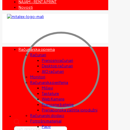
NAJAM – RENT A PRINT
Novosti
Računarska oprema
Računari
Prenosni računari
Desktop računari
AIO računari
Monitori
Računarska periferija
Miševi
Tastature
Web Kamere
Prenosne baterije
Prenaponska zaštita i produžni
Računarski dodaci
Potrošni materijal
Papir
Products