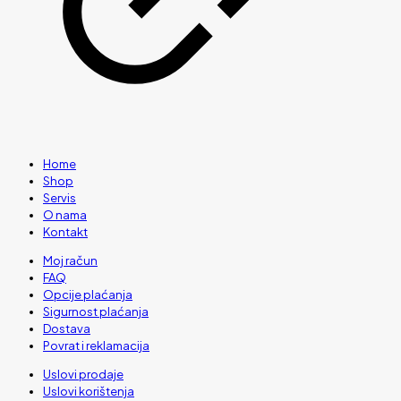
Home
Shop
Servis
O nama
Kontakt
Moj račun
FAQ
Opcije plaćanja
Sigurnost plaćanja
Dostava
Povrat i reklamacija
Uslovi prodaje
Uslovi korištenja