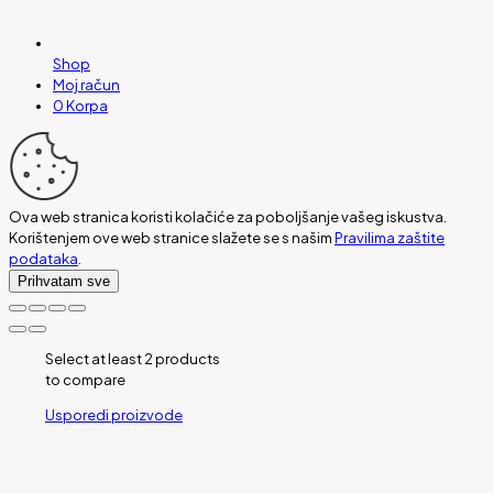
Shop
Moj račun
0
Korpa
Ova web stranica koristi kolačiće za poboljšanje vašeg iskustva.
Korištenjem ove web stranice slažete se s našim
Pravilima zaštite
podataka
.
Prihvatam sve
Select at least 2 products
to compare
Usporedi proizvode