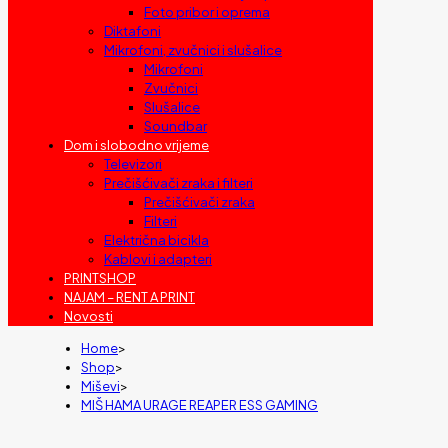
Foto pribor i oprema
Diktafoni
Mikrofoni, zvučnici i slušalice
Mikrofoni
Zvučnici
Slušalice
Soundbar
Dom i slobodno vrijeme
Televizori
Prečišćivači zraka i filteri
Prečišćivači zraka
Filteri
Električna bicikla
Kablovi i adapteri
PRINTSHOP
NAJAM – RENT A PRINT
Novosti
Home
>
Shop
>
Miševi
>
MIŠ HAMA URAGE REAPER ESS GAMING