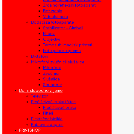
Zrcalno refleksni fotoaparati
Bez zrcala
Videokamere
Dodaci za fotoaparate
Stabilizatori – Gimbali
Blicevi
Objektivi
Termosublimacijski printeri
Foto pribor i oprema
Diktafoni
Mikrofoni, zvučnici i slušalice
Mikrofoni
Zvučnici
Slušalice
Soundbar
Dom i slobodno vrijeme
Televizori
Prečišćivači zraka i filteri
Prečišćivači zraka
Filteri
Električna bicikla
Kablovi i adapteri
PRINTSHOP