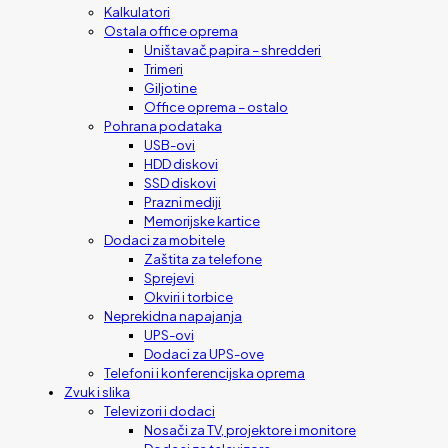
Kalkulatori
Ostala office oprema
Uništavač papira – shredderi
Trimeri
Giljotine
Office oprema – ostalo
Pohrana podataka
USB-ovi
HDD diskovi
SSD diskovi
Prazni mediji
Memorijske kartice
Dodaci za mobitele
Zaštita za telefone
Sprejevi
Okviri i torbice
Neprekidna napajanja
UPS-ovi
Dodaci za UPS-ove
Telefoni i konferencijska oprema
Zvuk i slika
Televizori i dodaci
Nosači za TV, projektore i monitore