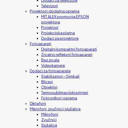
Dodaci za televizore
Televizori
Projektori i dodatna oprema
MIT ALEX promocija EPSON
projektora
Projektori
Projekcijska platna
Dodaci za projektore
Fotoaparati
Digitalni kompaktni fotoaparati
Zrcalno refleksni fotoaparati
Bez zrcala
Videokamere
Dodaci za fotoaparate
Stabilizatori – Gimbali
Blicevi
Objektivi
Termosublimacijski printeri
Foto pribor i oprema
Diktafoni
Mikrofoni, zvučnici i slušalice
Mikrofoni
Zvučnici
Slušalice