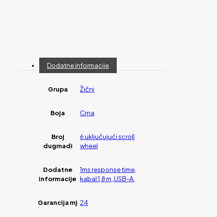
Dodatne informacije
Grupa
Žični
Boja
Crna
Broj
6 uključujući scroll
dugmadi
wheel
Dodatne
1ms response time,
informacije
kabal 1,8 m, USB-A.
Garancija mj
24