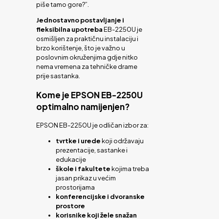
piše tamo gore?”.
Jednostavno postavljanje i
fleksibilna upotreba
EB-2250U je
osmišljen za praktičnu instalaciju i
brzo korištenje, što je važno u
poslovnim okruženjima gdje nitko
nema vremena za tehničke drame
prije sastanka.
Kome je EPSON EB-2250U
optimalno namijenjen?
EPSON EB-2250U je odličan izbor za:
tvrtke i urede
koji održavaju
prezentacije, sastanke i
edukacije
škole i fakultete
kojima treba
jasan prikaz u većim
prostorijama
konferencijske i dvoranske
prostore
korisnike koji žele snažan