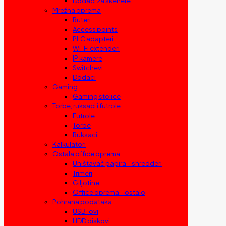
Dodaci za skenere
Mrežna oprema
Ruteri
Access points
PLC adapteri
Wi-Fi extenderi
IP kamere
Switchevi
Dodaci
Gaming
Gaming stolice
Torbe, ruksaci i futrole
Futrole
Torbe
Ruksaci
Kalkulatori
Ostala office oprema
Uništavač papira – shredderi
Trimeri
Giljotine
Office oprema – ostalo
Pohrana podataka
USB-ovi
HDD diskovi