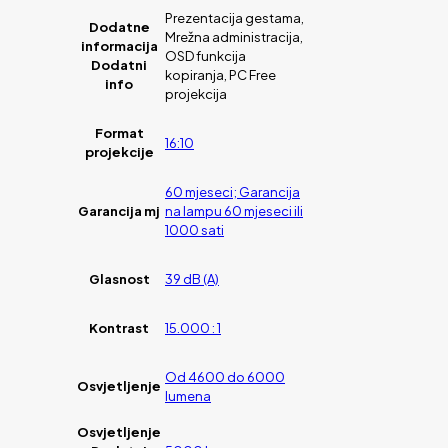
Prezentacija gestama,
Dodatne
Mrežna administracija,
informacija
OSD funkcija
Dodatni
kopiranja, PC Free
info
projekcija
Format
16:10
projekcije
60 mjeseci; Garancija
Garancija mj
na lampu 60 mjeseci ili
1000 sati
Glasnost
39 dB (A)
Kontrast
15.000 : 1
Od 4600 do 6000
Osvjetljenje
lumena
Osvjetljenje