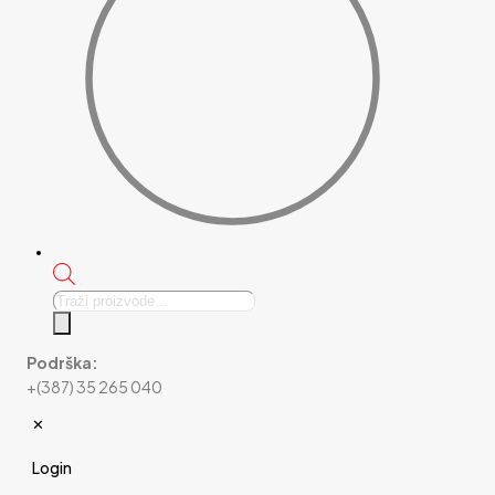
Products
search
Podrška:
+(387) 35 265 040
✕
Login