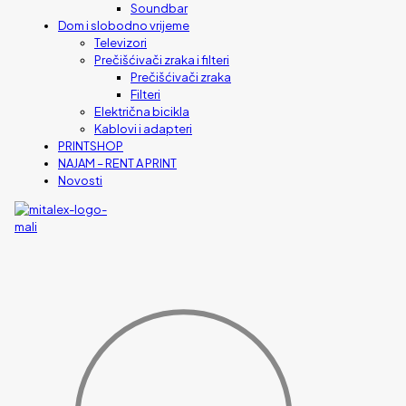
Soundbar
Dom i slobodno vrijeme
Televizori
Prečišćivači zraka i filteri
Prečišćivači zraka
Filteri
Električna bicikla
Kablovi i adapteri
PRINTSHOP
NAJAM – RENT A PRINT
Novosti