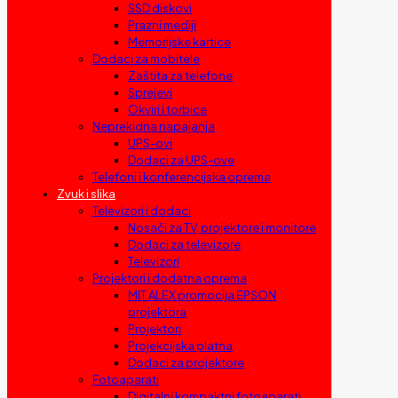
SSD diskovi
Prazni mediji
Memorijske kartice
Dodaci za mobitele
Zaštita za telefone
Sprejevi
Okviri i torbice
Neprekidna napajanja
UPS-ovi
Dodaci za UPS-ove
Telefoni i konferencijska oprema
Zvuk i slika
Televizori i dodaci
Nosači za TV, projektore i monitore
Dodaci za televizore
Televizori
Projektori i dodatna oprema
MIT ALEX promocija EPSON
projektora
Projektori
Projekcijska platna
Dodaci za projektore
Fotoaparati
Digitalni kompaktni fotoaparati