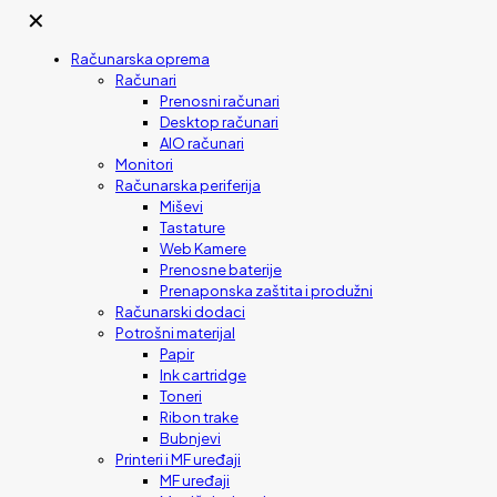
✕
Računarska oprema
Računari
Prenosni računari
Desktop računari
AIO računari
Monitori
Računarska periferija
Miševi
Tastature
Web Kamere
Prenosne baterije
Prenaponska zaštita i produžni
Računarski dodaci
Potrošni materijal
Papir
Ink cartridge
Toneri
Ribon trake
Bubnjevi
Printeri i MF uređaji
MF uređaji