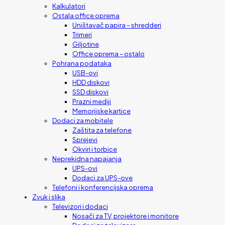
Kalkulatori
Ostala office oprema
Uništavač papira – shredderi
Trimeri
Giljotine
Office oprema – ostalo
Pohrana podataka
USB-ovi
HDD diskovi
SSD diskovi
Prazni mediji
Memorijske kartice
Dodaci za mobitele
Zaštita za telefone
Sprejevi
Okviri i torbice
Neprekidna napajanja
UPS-ovi
Dodaci za UPS-ove
Telefoni i konferencijska oprema
Zvuk i slika
Televizori i dodaci
Nosači za TV, projektore i monitore