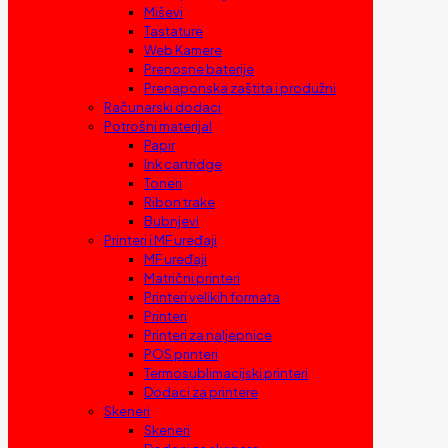
Miševi
Tastature
Web Kamere
Prenosne baterije
Prenaponska zaštita i produžni
Računarski dodaci
Potrošni materijal
Papir
Ink cartridge
Toneri
Ribon trake
Bubnjevi
Printeri i MF uređaji
MF uređaji
Matrični printeri
Printeri velikih formata
Printeri
Printeri za naljepnice
POS printeri
Termosublimacijski printeri
Dodaci za printere
Skeneri
Skeneri