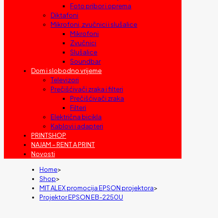
Foto pribor i oprema
Diktafoni
Mikrofoni, zvučnici i slušalice
Mikrofoni
Zvučnici
Slušalice
Soundbar
Dom i slobodno vrijeme
Televizori
Prečišćivači zraka i filteri
Prečišćivači zraka
Filteri
Električna bicikla
Kablovi i adapteri
PRINTSHOP
NAJAM – RENT A PRINT
Novosti
Home
>
Shop
>
MIT ALEX promocija EPSON projektora
>
Projektor EPSON EB-2250U