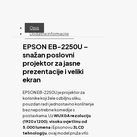
Opis
Dodatne informacije
EPSON EB-2250U –
snažan poslovni
projektor za jasne
prezentacije i veliki
ekran
EPSON EB-2250U je projektor za
korisnike koji žele ozbiljnu sliku,
pouzdan rad i jednostavno korištenje
bez nepotrebne komedije s
postavkama. Uz
WUXGA rezoluciju
(1920 x 1200)
,
visoku svjetlinu od
5.000 lumena
i Epsonovu
3LCD
tehnologiju
, ovaj model pruža vrlo