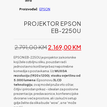
info
Proizvođač
EPSON
PROJEKTOR EPSON
EB-2250U
Original
Current
2.791,00
KM
2.169,00
KM
price
price
was:
is:
EPSON EB-2250U je projektor za korisnike
2.791,00 KM.
2.169,00
koji žele ozbiljnu sliku, pouzdan rad i
jednostavno korištenje bez nepotrebne
komedije s postavkama. Uz
WUXGA
rezoluciju (1920 x 1200)
,
visoku svjetlinu od
5.000 lumena
i Epsonovu
3LCD
tehnologiju
, ovaj model pruža vrlo oštar,
čitljiv i prirodan prikaz – idealan za poslovne
prezentacije, predavaonice, konferencijske
dvorane i veće prostore, ali i za kućni setup
gdje želite da slika bude “wow”, a ne “može