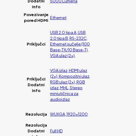
Dodatni
5000 Lumena
info
Povezivanje
Ethernet
pored HDMI
USB 2.0 tipa A, USB
2.0 tipa B, RS-232C,
Priključci
Ethernet sučelje (100
Base-TX/10 Base-T),
VGA ulaz (2x),
VGA izlaz, HDMI ulaz
(2x), Kompozitni ulaz,
Priključci
RGB ulaz (2x), RGB
Dodatni
izlaz, MHL, Stereo
info
miniutičnica za
audioizlaz
Rezolucija
WUXGA, 1920×1200
Rezolucija
Dodatni
Full HD