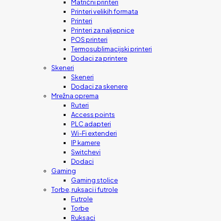
Matrični printeri
Printeri velikih formata
Printeri
Printeri za naljepnice
POS printeri
Termosublimacijski printeri
Dodaci za printere
Skeneri
Skeneri
Dodaci za skenere
Mrežna oprema
Ruteri
Access points
PLC adapteri
Wi-Fi extenderi
IP kamere
Switchevi
Dodaci
Gaming
Gaming stolice
Torbe, ruksaci i futrole
Futrole
Torbe
Ruksaci