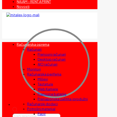
NAJAM – RENT A PRINT
Novosti
Računarska oprema
Računari
Prenosni računari
Desktop računari
AIO računari
Monitori
Računarska periferija
Miševi
Tastature
Web Kamere
Prenosne baterije
Prenaponska zaštita i produžni
Računarski dodaci
Potrošni materijal
Papir
Products