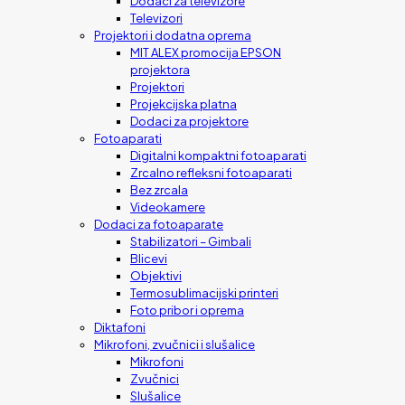
Dodaci za televizore
Televizori
Projektori i dodatna oprema
MIT ALEX promocija EPSON
projektora
Projektori
Projekcijska platna
Dodaci za projektore
Fotoaparati
Digitalni kompaktni fotoaparati
Zrcalno refleksni fotoaparati
Bez zrcala
Videokamere
Dodaci za fotoaparate
Stabilizatori – Gimbali
Blicevi
Objektivi
Termosublimacijski printeri
Foto pribor i oprema
Diktafoni
Mikrofoni, zvučnici i slušalice
Mikrofoni
Zvučnici
Slušalice