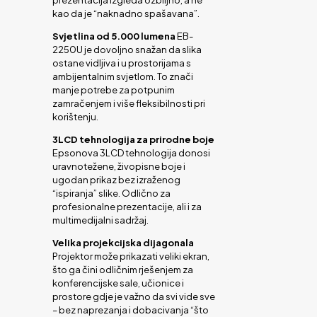
kao da je “naknadno spašavana”.
Svjetlina od 5.000 lumena
EB-
2250U je dovoljno snažan da slika
ostane vidljiva i u prostorijama s
ambijentalnim svjetlom. To znači
manje potrebe za potpunim
zamračenjem i više fleksibilnosti pri
korištenju.
3LCD tehnologija za prirodne boje
Epsonova 3LCD tehnologija donosi
uravnotežene, živopisne boje i
ugodan prikaz bez izraženog
“ispiranja” slike. Odlično za
profesionalne prezentacije, ali i za
multimedijalni sadržaj.
Velika projekcijska dijagonala
Projektor može prikazati veliki ekran,
što ga čini odličnim rješenjem za
konferencijske sale, učionice i
prostore gdje je važno da svi vide sve
– bez naprezanja i dobacivanja “što