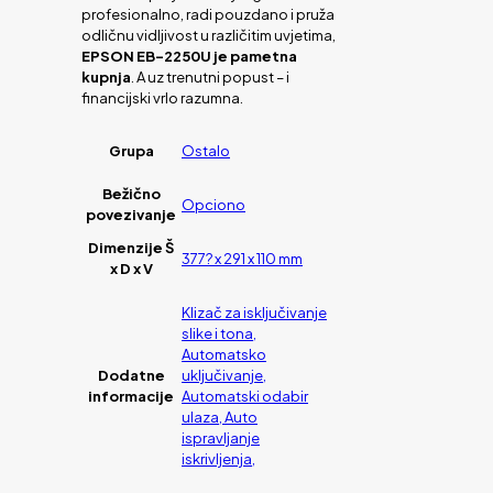
profesionalno, radi pouzdano i pruža
odličnu vidljivost u različitim uvjetima,
EPSON EB-2250U je pametna
kupnja
. A uz trenutni popust – i
financijski vrlo razumna.
Grupa
Ostalo
Bežično
Opciono
povezivanje
Dimenzije Š
377? x 291 x 110 mm
x D x V
Klizač za isključivanje
slike i tona,
Automatsko
Dodatne
uključivanje,
informacije
Automatski odabir
ulaza, Auto
ispravljanje
iskrivljenja,