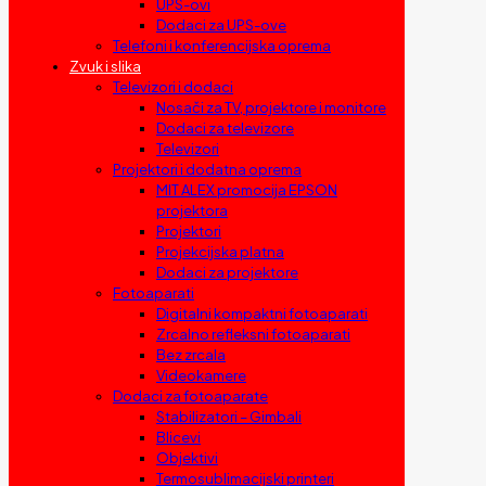
UPS-ovi
Dodaci za UPS-ove
Telefoni i konferencijska oprema
Zvuk i slika
Televizori i dodaci
Nosači za TV, projektore i monitore
Dodaci za televizore
Televizori
Projektori i dodatna oprema
MIT ALEX promocija EPSON
projektora
Projektori
Projekcijska platna
Dodaci za projektore
Fotoaparati
Digitalni kompaktni fotoaparati
Zrcalno refleksni fotoaparati
Bez zrcala
Videokamere
Dodaci za fotoaparate
Stabilizatori – Gimbali
Blicevi
Objektivi
Termosublimacijski printeri