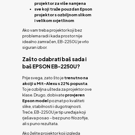
projektor za više namjena
sve koji traže pouzdan Epson
projektor s ozbiljnom slikom
i velikom svjetlinom
Ako vam treba projektor koji bez
problema radi i kada prostor nije
idealno zamračen, EB-2250U je vrlo
siguran izbor.
Zašto odabrati baš sada i
baš EPSON EB-2250U?
Prije svega, zato što je
trenutno na
akciji u Mit-Alexu s 22% popusta
.
To je ozbiljna ušteda za projektor ove
klase. Drugo, dobivate
provjeren
Epson model
poznat po kvaliteti
slike, stabilnosti i dugotrajnosti.
Treće, EB-2250U je tip uređaja koji
rješava posao – bez puno filozofije,
ali s puno rezultata.
Ako želite projektor koji izgleda