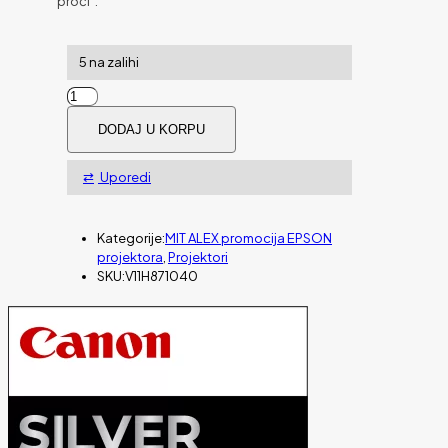
proći”.
5 na zalihi
Projektor
EPSON
DODAJ U KORPU
EB-
2250U
količina
Uporedi
Kategorije:
MIT ALEX promocija EPSON
projektora
,
Projektori
SKU:
V11H871040