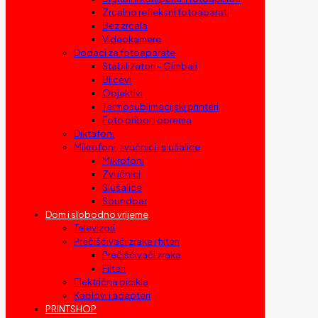
Zrcalno refleksni fotoaparati
Bez zrcala
Videokamere
Dodaci za fotoaparate
Stabilizatori – Gimbali
Blicevi
Objektivi
Termosublimacijski printeri
Foto pribor i oprema
Diktafoni
Mikrofoni, zvučnici i slušalice
Mikrofoni
Zvučnici
Slušalice
Soundbar
Dom i slobodno vrijeme
Televizori
Prečišćivači zraka i filteri
Prečišćivači zraka
Filteri
Električna bicikla
Kablovi i adapteri
PRINTSHOP