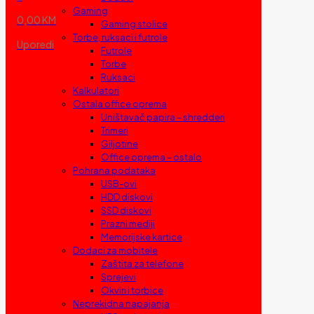
Gaming
0,00 KM
Gaming stolice
Torbe, ruksaci i futrole
Uporedi
Futrole
Torbe
Ruksaci
Kalkulatori
Ostala office oprema
Uništavač papira – shredderi
Trimeri
Giljotine
Office oprema – ostalo
Pohrana podataka
USB-ovi
HDD diskovi
SSD diskovi
Prazni mediji
Memorijske kartice
Dodaci za mobitele
Zaštita za telefone
Sprejevi
Okviri i torbice
Neprekidna napajanja