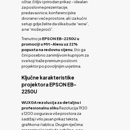
oštar, čitljiv i prirodan prikaz – idealan
za poslovne prezentacije,
predavaonice, konferencijske
dvorane i veće prostore, ali i za kućni
setup gdje želite da slika bude “wow”,
a ne “može proći”.
Trenutno je
EPSON EB-2250U u
promociji u Mit-Alexu uz 22%
popusta na redovnu cijenu
, što ga
čini posebno zanimljivom kupnjom za
sve koji traže premium poslovni
projektor po povoljnijim uvjetima.
Ključne karakteristike
projektora EPSON EB-
2250U
WUXGA rezolucija za detaljnu i
profesionalnu sliku
Rezolucija 1920
x 1200 osigurava više prostora za
sadržaj i vrlo jasan prikaz teksta,
grafikona i tablica. Drugim riječima:
prezentacija izgleda ozbiljno, a ne