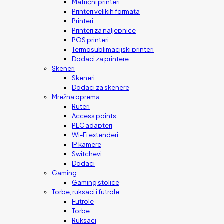
Matrični printeri
Printeri velikih formata
Printeri
Printeri za naljepnice
POS printeri
Termosublimacijski printeri
Dodaci za printere
Skeneri
Skeneri
Dodaci za skenere
Mrežna oprema
Ruteri
Access points
PLC adapteri
Wi-Fi extenderi
IP kamere
Switchevi
Dodaci
Gaming
Gaming stolice
Torbe, ruksaci i futrole
Futrole
Torbe
Ruksaci