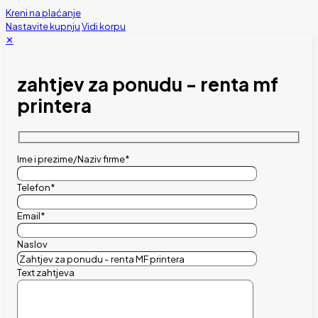
Kreni na plaćanje
Nastavite kupnju
Vidi korpu
✕
zahtjev za ponudu - renta mf
printera
Ime i prezime/Naziv firme*
Telefon*
Email*
Naslov
Text zahtjeva