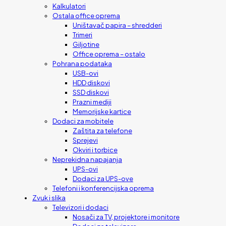
Kalkulatori
Ostala office oprema
Uništavač papira – shredderi
Trimeri
Giljotine
Office oprema – ostalo
Pohrana podataka
USB-ovi
HDD diskovi
SSD diskovi
Prazni mediji
Memorijske kartice
Dodaci za mobitele
Zaštita za telefone
Sprejevi
Okviri i torbice
Neprekidna napajanja
UPS-ovi
Dodaci za UPS-ove
Telefoni i konferencijska oprema
Zvuk i slika
Televizori i dodaci
Nosači za TV, projektore i monitore