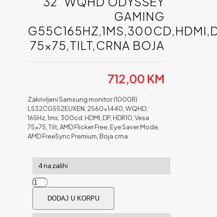
32” WQHD ODYSSEY
GAMING
G55C165HZ,1MS,300CD,HDMI,D
75×75,TILT,CRNA BOJA
712,00
KM
Zakrivljeni Samsung monitor (1000R)
LS32CG552EUXEN, 2560×1440, WQHD,
165Hz, 1ms, 300cd, HDMI, DP, HDR10, Vesa
75×75, Tilt, AMD Flicker Free, Eye Saver Mode,
AMD FreeSync Premium, Boja crna
4 na zalihi
32''
WQHD
DODAJ U KORPU
Odyssey
Gaming