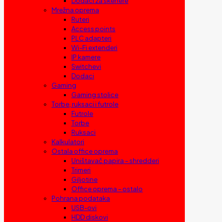
Dodaci za skenere
Mrežna oprema
Ruteri
Access points
PLC adapteri
Wi-Fi extenderi
IP kamere
Switchevi
Dodaci
Gaming
Gaming stolice
Torbe, ruksaci i futrole
Futrole
Torbe
Ruksaci
Kalkulatori
Ostala office oprema
Uništavač papira – shredderi
Trimeri
Giljotine
Office oprema – ostalo
Pohrana podataka
USB-ovi
HDD diskovi