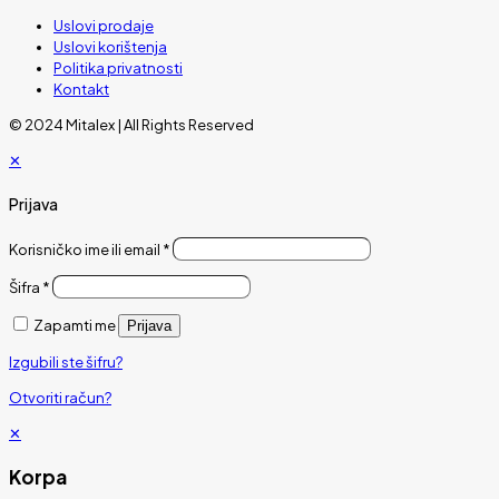
Uslovi prodaje
Uslovi korištenja
Politika privatnosti
Kontakt
© 2024 Mitalex | All Rights Reserved
✕
Prijava
Korisničko ime ili email
*
Šifra
*
Zapamti me
Prijava
Izgubili ste šifru?
Otvoriti račun?
✕
Korpa