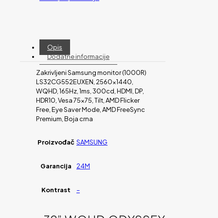
Opis
Dodatne informacije
Zakrivljeni Samsung monitor (1000R)
LS32CG552EUXEN, 2560×1440,
WQHD, 165Hz, 1ms, 300cd, HDMI, DP,
HDR10, Vesa 75×75, Tilt, AMD Flicker
Free, Eye Saver Mode, AMD FreeSync
Premium, Boja crna
Proizvođač
SAMSUNG
Garancija
24M
Kontrast
–