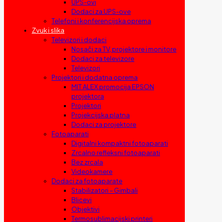
UPS-ovi
Dodaci za UPS-ove
Telefoni i konferencijska oprema
Zvuk i slika
Televizori i dodaci
Nosači za TV, projektore i monitore
Dodaci za televizore
Televizori
Projektori i dodatna oprema
MIT ALEX promocija EPSON
projektora
Projektori
Projekcijska platna
Dodaci za projektore
Fotoaparati
Digitalni kompaktni fotoaparati
Zrcalno refleksni fotoaparati
Bez zrcala
Videokamere
Dodaci za fotoaparate
Stabilizatori – Gimbali
Blicevi
Objektivi
Termosublimacijski printeri