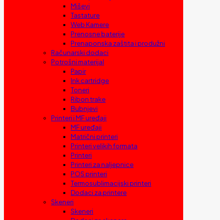
Miševi
Tastature
Web Kamere
Prenosne baterije
Prenaponska zaštita i produžni
Računarski dodaci
Potrošni materijal
Papir
Ink cartridge
Toneri
Ribon trake
Bubnjevi
Printeri i MF uređaji
MF uređaji
Matrični printeri
Printeri velikih formata
Printeri
Printeri za naljepnice
POS printeri
Termosublimacijski printeri
Dodaci za printere
Skeneri
Skeneri