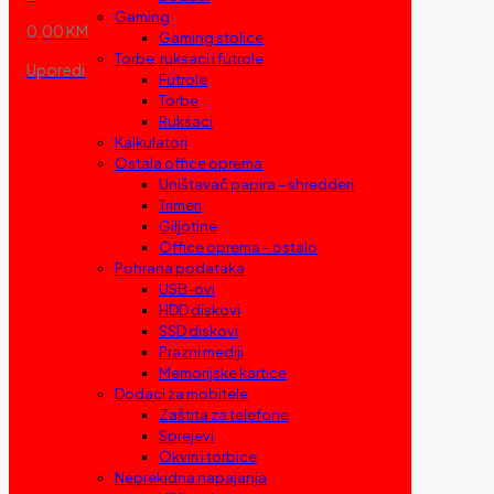
Gaming
0,00 KM
Gaming stolice
Torbe, ruksaci i futrole
Uporedi
Futrole
Torbe
Ruksaci
Kalkulatori
Ostala office oprema
Uništavač papira – shredderi
Trimeri
Giljotine
Office oprema – ostalo
Pohrana podataka
USB-ovi
HDD diskovi
SSD diskovi
Prazni mediji
Memorijske kartice
Dodaci za mobitele
Zaštita za telefone
Sprejevi
Okviri i torbice
Neprekidna napajanja