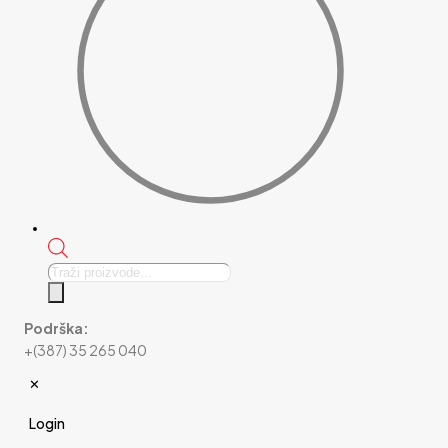
Products
search
Podrška:
+(387) 35 265 040
✕
Login