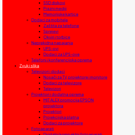
SSD diskovi
Prazni mediji
Memorijske kartice
Dodaci za mobitele
Zaštita za telefone
Sprejevi
Okviri i torbice
Neprekidna napajanja
UPS-ovi
Dodaci za UPS-ove
Telefoni i konferencijska oprema
Zvuk i slika
Televizori i dodaci
Nosači za TV, projektore i monitore
Dodaci za televizore
Televizori
Projektori i dodatna oprema
MIT ALEX promocija EPSON
projektora
Projektori
Projekcijska platna
Dodaci za projektore
Fotoaparati
Digitalni kompaktni fotoaparati