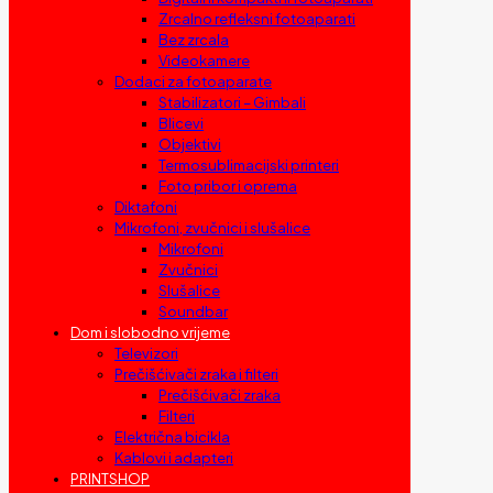
Zrcalno refleksni fotoaparati
Bez zrcala
Videokamere
Dodaci za fotoaparate
Stabilizatori – Gimbali
Blicevi
Objektivi
Termosublimacijski printeri
Foto pribor i oprema
Diktafoni
Mikrofoni, zvučnici i slušalice
Mikrofoni
Zvučnici
Slušalice
Soundbar
Dom i slobodno vrijeme
Televizori
Prečišćivači zraka i filteri
Prečišćivači zraka
Filteri
Električna bicikla
Kablovi i adapteri
PRINTSHOP