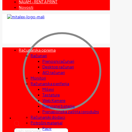
NAJAM – RENT A PRINT
Novosti
Računarska oprema
Računari
Prenosni računari
Desktop računari
AIO računari
Monitori
Računarska periferija
Miševi
Tastature
Web Kamere
Prenosne baterije
Prenaponska zaštita i produžni
Računarski dodaci
Potrošni materijal
Papir
Products