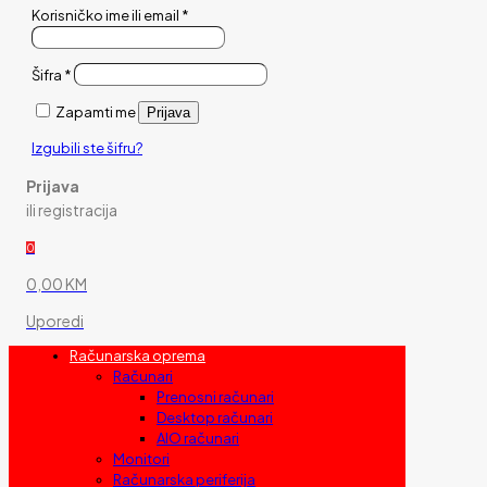
Korisničko ime ili email
*
Šifra
*
Zapamti me
Prijava
Izgubili ste šifru?
Prijava
ili registracija
0
0,00 KM
Uporedi
Računarska oprema
Računari
Prenosni računari
Desktop računari
AIO računari
Monitori
Računarska periferija