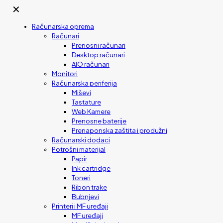
✕
Računarska oprema
Računari
Prenosni računari
Desktop računari
AIO računari
Monitori
Računarska periferija
Miševi
Tastature
Web Kamere
Prenosne baterije
Prenaponska zaštita i produžni
Računarski dodaci
Potrošni materijal
Papir
Ink cartridge
Toneri
Ribon trake
Bubnjevi
Printeri i MF uređaji
MF uređaji