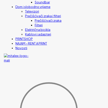
Soundbar
Dom i slobodno vrijeme
Televizori
Prečišćivači zraka i filteri
Prečišćivači zraka
Filteri
Električna bicikla
Kablovi i adapteri
PRINTSHOP
NAJAM – RENT A PRINT
Novosti