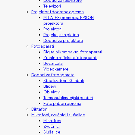
Dodaci za televizore
Televizori
Projektori i dodatna oprema
MIT ALEX promocija EPSON
projektora
Projektori
Projekcijska platna
Dodaci za projektore
Fotoaparati
Digitalni kompaktni fotoaparati
Zrcalno refleksni fotoaparati
Bez zrcala
Videokamere
Dodaci za fotoaparate
Stabilizatori – Gimbali
Blicevi
Objektivi
Termosublimacijski printeri
Foto pribor i oprema
Diktafoni
Mikrofoni, zvučnici i slušalice
Mikrofoni
Zvučnici
Slušalice