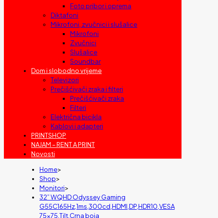
Foto pribor i oprema
Diktafoni
Mikrofoni, zvučnici i slušalice
Mikrofoni
Zvučnici
Slušalice
Soundbar
Dom i slobodno vrijeme
Televizori
Prečišćivači zraka i filteri
Prečišćivači zraka
Filteri
Električna bicikla
Kablovi i adapteri
PRINTSHOP
NAJAM – RENT A PRINT
Novosti
Home
>
Shop
>
Monitori
>
32” WQHD Odyssey Gaming
G55C165Hz,1ms,300cd,HDMI,DP,HDR10,VESA
75×75,Tilt,Crna boja