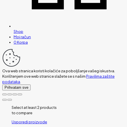
Shop
Moj račun
0
Korpa
Ova web stranica koristi kolačiće za poboljšanje vašeg iskustva.
Korištenjem ove web stranice slažete se s našim
Pravilima zaštite
podataka
.
Prihvatam sve
Select at least 2 products
to compare
Usporedi proizvode