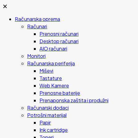
✕
Računarska oprema
Računari
Prenosni računari
Desktop računari
AIO računari
Monitori
Računarska periferija
Miševi
Tastature
Web Kamere
Prenosne baterije
Prenaponska zaštita i produžni
Računarski dodaci
Potrošni materijal
Papir
Ink cartridge
Toneri