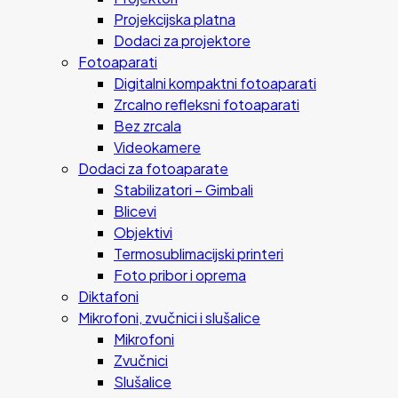
Projekcijska platna
Dodaci za projektore
Fotoaparati
Digitalni kompaktni fotoaparati
Zrcalno refleksni fotoaparati
Bez zrcala
Videokamere
Dodaci za fotoaparate
Stabilizatori – Gimbali
Blicevi
Objektivi
Termosublimacijski printeri
Foto pribor i oprema
Diktafoni
Mikrofoni, zvučnici i slušalice
Mikrofoni
Zvučnici
Slušalice