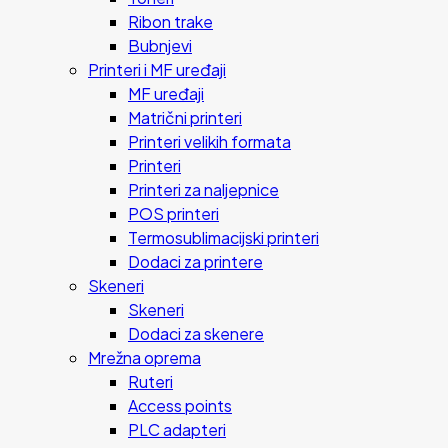
Ribon trake
Bubnjevi
Printeri i MF uređaji
MF uređaji
Matrični printeri
Printeri velikih formata
Printeri
Printeri za naljepnice
POS printeri
Termosublimacijski printeri
Dodaci za printere
Skeneri
Skeneri
Dodaci za skenere
Mrežna oprema
Ruteri
Access points
PLC adapteri