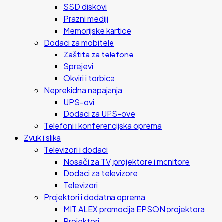
SSD diskovi
Prazni mediji
Memorijske kartice
Dodaci za mobitele
Zaštita za telefone
Sprejevi
Okviri i torbice
Neprekidna napajanja
UPS-ovi
Dodaci za UPS-ove
Telefoni i konferencijska oprema
Zvuk i slika
Televizori i dodaci
Nosači za TV, projektore i monitore
Dodaci za televizore
Televizori
Projektori i dodatna oprema
MIT ALEX promocija EPSON projektora
Projektori