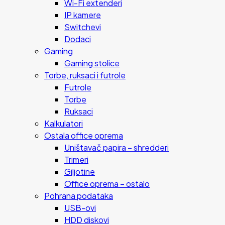
Wi-Fi extenderi
IP kamere
Switchevi
Dodaci
Gaming
Gaming stolice
Torbe, ruksaci i futrole
Futrole
Torbe
Ruksaci
Kalkulatori
Ostala office oprema
Uništavač papira – shredderi
Trimeri
Giljotine
Office oprema – ostalo
Pohrana podataka
USB-ovi
HDD diskovi