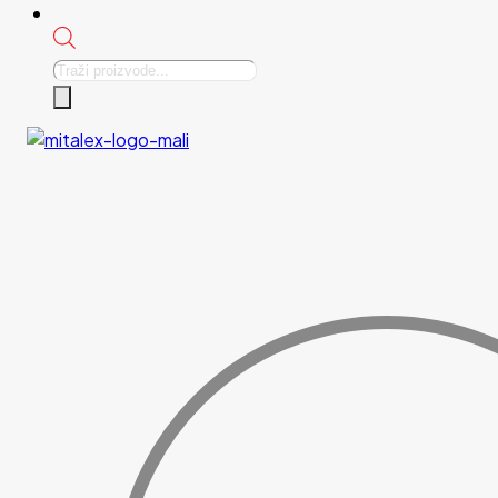
Products
search