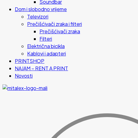
Soundbar
Dom i slobodno vrijeme
Televizori
Prečišćivači zraka i filteri
Prečišćivači zraka
Filteri
Električna bicikla
Kablovi i adapteri
PRINTSHOP
NAJAM – RENT A PRINT
Novosti