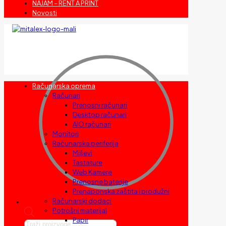
NAJAM – RENT A PRINT
Novosti
Računarska oprema
Računari
Prenosni računari
Desktop računari
AIO računari
Monitori
Računarska periferija
Miševi
Tastature
Web Kamere
Prenosne baterije
Prenaponska zaštita i produžni
Računarski dodaci
Potrošni materijal
Papir
Products