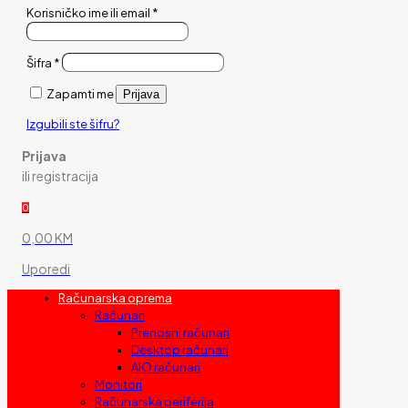
Korisničko ime ili email
*
Šifra
*
Zapamti me
Prijava
Izgubili ste šifru?
Prijava
ili registracija
0
0,00 KM
Uporedi
Računarska oprema
Računari
Prenosni računari
Desktop računari
AIO računari
Monitori
Računarska periferija