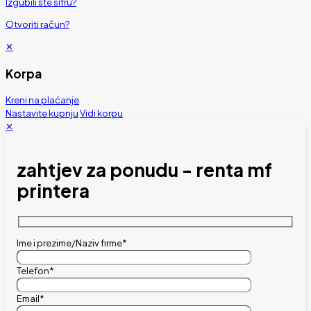
Izgubili ste šifru?
Otvoriti račun?
✕
Korpa
Kreni na plaćanje
Nastavite kupnju
Vidi korpu
✕
zahtjev za ponudu - renta mf
printera
Ime i prezime/Naziv firme*
Telefon*
Email*