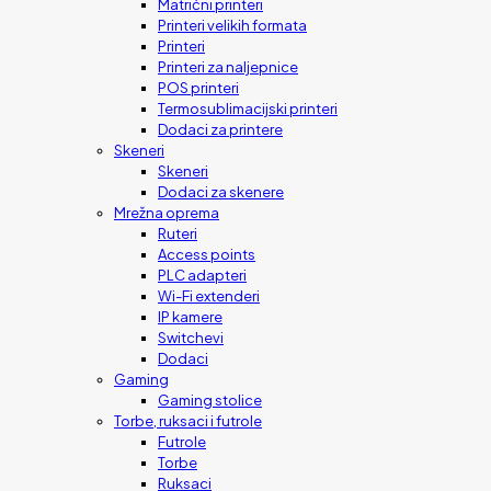
Matrični printeri
Printeri velikih formata
Printeri
Printeri za naljepnice
POS printeri
Termosublimacijski printeri
Dodaci za printere
Skeneri
Skeneri
Dodaci za skenere
Mrežna oprema
Ruteri
Access points
PLC adapteri
Wi-Fi extenderi
IP kamere
Switchevi
Dodaci
Gaming
Gaming stolice
Torbe, ruksaci i futrole
Futrole
Torbe
Ruksaci