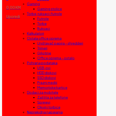
Gaming
0,00 KM
Gaming stolice
Torbe, ruksaci i futrole
Uporedi
Futrole
Torbe
Ruksaci
Kalkulatori
Ostala office oprema
Uništavač papira – shredderi
Trimeri
Giljotine
Office oprema – ostalo
Pohrana podataka
USB-ovi
HDD diskovi
SSD diskovi
Prazni mediji
Memorijske kartice
Dodaci za mobitele
Zaštita za telefone
Sprejevi
Okviri i torbice
Neprekidna napajanja