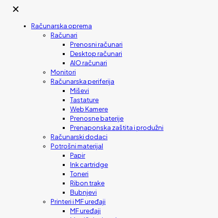
✕
Računarska oprema
Računari
Prenosni računari
Desktop računari
AIO računari
Monitori
Računarska periferija
Miševi
Tastature
Web Kamere
Prenosne baterije
Prenaponska zaštita i produžni
Računarski dodaci
Potrošni materijal
Papir
Ink cartridge
Toneri
Ribon trake
Bubnjevi
Printeri i MF uređaji
MF uređaji