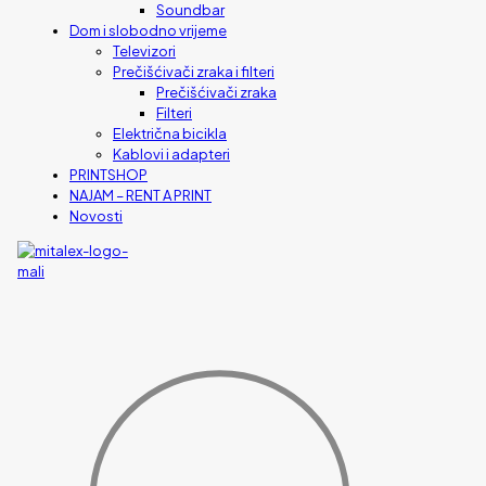
Soundbar
Dom i slobodno vrijeme
Televizori
Prečišćivači zraka i filteri
Prečišćivači zraka
Filteri
Električna bicikla
Kablovi i adapteri
PRINTSHOP
NAJAM – RENT A PRINT
Novosti