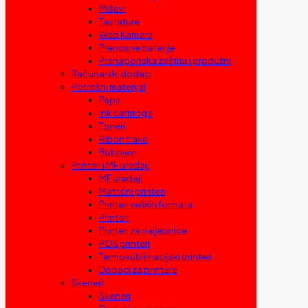
Miševi
Tastature
Web Kamere
Prenosne baterije
Prenaponska zaštita i produžni
Računarski dodaci
Potrošni materijal
Papir
Ink cartridge
Toneri
Ribon trake
Bubnjevi
Printeri i MF uređaji
MF uređaji
Matrični printeri
Printeri velikih formata
Printeri
Printeri za naljepnice
POS printeri
Termosublimacijski printeri
Dodaci za printere
Skeneri
Skeneri