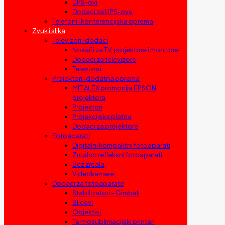
UPS-ovi
Dodaci za UPS-ove
Telefoni i konferencijska oprema
Zvuk i slika
Televizori i dodaci
Nosači za TV, projektore i monitore
Dodaci za televizore
Televizori
Projektori i dodatna oprema
MIT ALEX promocija EPSON
projektora
Projektori
Projekcijska platna
Dodaci za projektore
Fotoaparati
Digitalni kompaktni fotoaparati
Zrcalno refleksni fotoaparati
Bez zrcala
Videokamere
Dodaci za fotoaparate
Stabilizatori – Gimbali
Blicevi
Objektivi
Termosublimacijski printeri