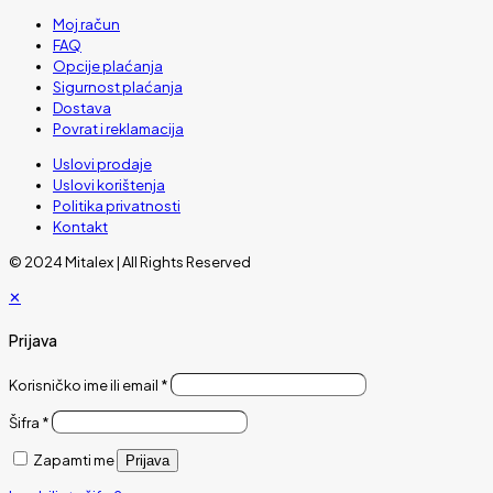
Moj račun
FAQ
Opcije plaćanja
Sigurnost plaćanja
Dostava
Povrat i reklamacija
Uslovi prodaje
Uslovi korištenja
Politika privatnosti
Kontakt
© 2024 Mitalex | All Rights Reserved
✕
Prijava
Korisničko ime ili email
*
Šifra
*
Zapamti me
Prijava