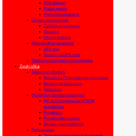
SSD diskovi
Prazni mediji
Memorijske kartice
Dodaci za mobitele
Zaštita za telefone
Sprejevi
Okviri i torbice
Neprekidna napajanja
UPS-ovi
Dodaci za UPS-ove
Telefoni i konferencijska oprema
Zvuk i slika
Televizori i dodaci
Nosači za TV, projektore i monitore
Dodaci za televizore
Televizori
Projektori i dodatna oprema
MIT ALEX promocija EPSON
projektora
Projektori
Projekcijska platna
Dodaci za projektore
Fotoaparati
Digitalni kompaktni fotoaparati