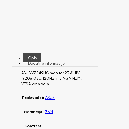
Opis
Dodatne informacije
ASUS VZ249HG monitor 23.8”, IPS,
1920×1080, 120Hz, 1ms, VGA, HDMI,
VESA, crna boja
Proizvođač
ASUS
Garancija
36M
Kontrast
–