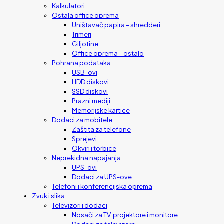
Kalkulatori
Ostala office oprema
Uništavač papira – shredderi
Trimeri
Giljotine
Office oprema – ostalo
Pohrana podataka
USB-ovi
HDD diskovi
SSD diskovi
Prazni mediji
Memorijske kartice
Dodaci za mobitele
Zaštita za telefone
Sprejevi
Okviri i torbice
Neprekidna napajanja
UPS-ovi
Dodaci za UPS-ove
Telefoni i konferencijska oprema
Zvuk i slika
Televizori i dodaci
Nosači za TV, projektore i monitore