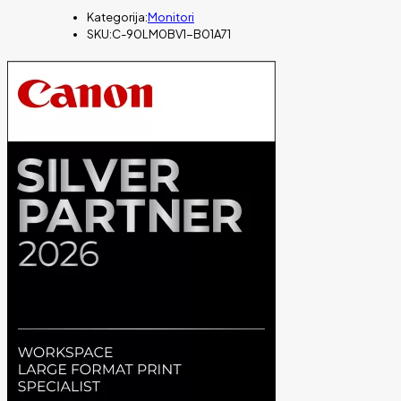
Kategorija:
Monitori
SKU:
C-90LM0BV1-B01A71