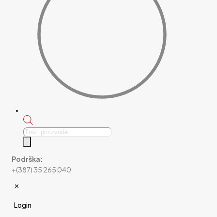
Products
search
Podrška:
+(387) 35 265 040
✕
Login