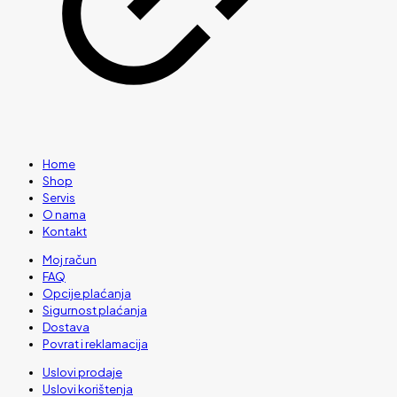
Home
Shop
Servis
O nama
Kontakt
Moj račun
FAQ
Opcije plaćanja
Sigurnost plaćanja
Dostava
Povrat i reklamacija
Uslovi prodaje
Uslovi korištenja