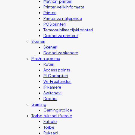
Matrični printeri
Printeri velikih formata
Printeri
Printeri za naljepnice
POS printeri
Termosublimacijski printeri
Dodaci za printere
Skeneri
Skeneri
Dodaci za skenere
Mrežna oprema
Ruteri
Access points
PLC adapteri
Wi-Fi extenderi
IP kamere
Switchevi
Dodaci
Gaming
Gaming stolice
Torbe, ruksaci i futrole
Futrole
Torbe
Ruksaci