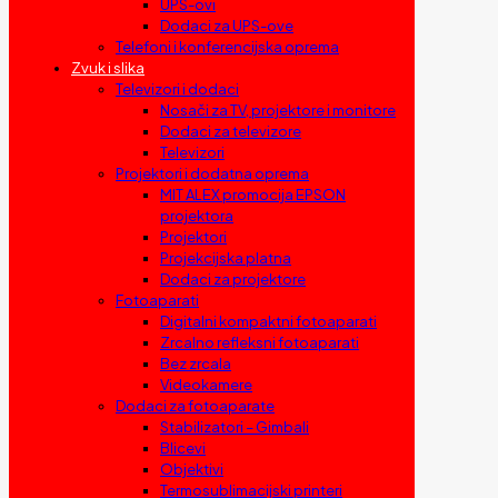
UPS-ovi
Dodaci za UPS-ove
Telefoni i konferencijska oprema
Zvuk i slika
Televizori i dodaci
Nosači za TV, projektore i monitore
Dodaci za televizore
Televizori
Projektori i dodatna oprema
MIT ALEX promocija EPSON
projektora
Projektori
Projekcijska platna
Dodaci za projektore
Fotoaparati
Digitalni kompaktni fotoaparati
Zrcalno refleksni fotoaparati
Bez zrcala
Videokamere
Dodaci za fotoaparate
Stabilizatori – Gimbali
Blicevi
Objektivi
Termosublimacijski printeri