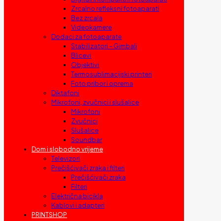
Zrcalno refleksni fotoaparati
Bez zrcala
Videokamere
Dodaci za fotoaparate
Stabilizatori – Gimbali
Blicevi
Objektivi
Termosublimacijski printeri
Foto pribor i oprema
Diktafoni
Mikrofoni, zvučnici i slušalice
Mikrofoni
Zvučnici
Slušalice
Soundbar
Dom i slobodno vrijeme
Televizori
Prečišćivači zraka i filteri
Prečišćivači zraka
Filteri
Električna bicikla
Kablovi i adapteri
PRINTSHOP