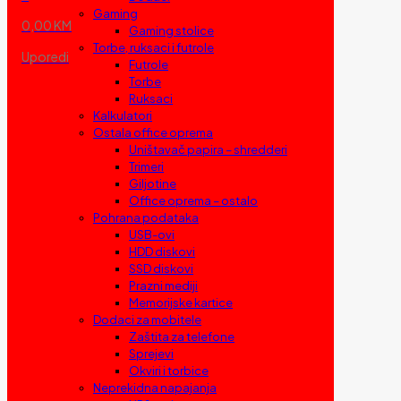
Gaming
0,00 KM
Gaming stolice
Torbe, ruksaci i futrole
Uporedi
Futrole
Torbe
Ruksaci
Kalkulatori
Ostala office oprema
Uništavač papira – shredderi
Trimeri
Giljotine
Office oprema – ostalo
Pohrana podataka
USB-ovi
HDD diskovi
SSD diskovi
Prazni mediji
Memorijske kartice
Dodaci za mobitele
Zaštita za telefone
Sprejevi
Okviri i torbice
Neprekidna napajanja