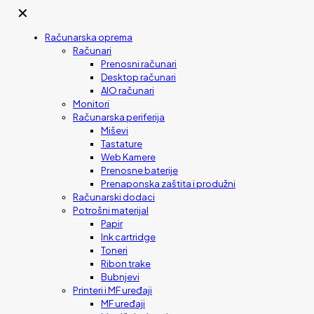
✕
Računarska oprema
Računari
Prenosni računari
Desktop računari
AIO računari
Monitori
Računarska periferija
Miševi
Tastature
Web Kamere
Prenosne baterije
Prenaponska zaštita i produžni
Računarski dodaci
Potrošni materijal
Papir
Ink cartridge
Toneri
Ribon trake
Bubnjevi
Printeri i MF uređaji
MF uređaji