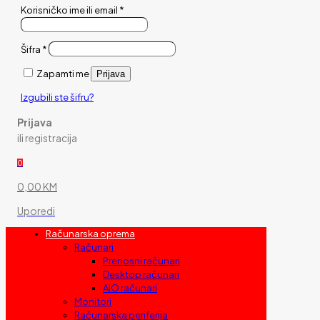
Korisničko ime ili email
*
Šifra
*
Zapamti me
Prijava
Izgubili ste šifru?
Prijava
ili registracija
0
0,00 KM
Uporedi
Računarska oprema
Računari
Prenosni računari
Desktop računari
AIO računari
Monitori
Računarska periferija