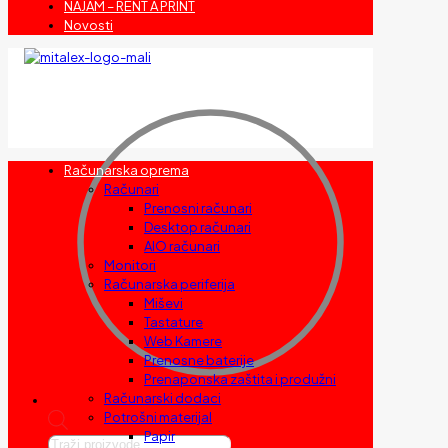
NAJAM – RENT A PRINT
Novosti
Računarska oprema
Računari
Prenosni računari
Desktop računari
AIO računari
Monitori
Računarska periferija
Miševi
Tastature
Web Kamere
Prenosne baterije
Prenaponska zaštita i produžni
Računarski dodaci
Potrošni materijal
Papir
Products