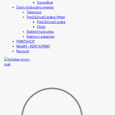
Soundbar
Dom i slobodno vrijeme
Televizori
Prečišćivači zraka i filteri
Prečišćivači zraka
Filteri
Električna bicikla
Kablovi i adapteri
PRINTSHOP
NAJAM – RENT A PRINT
Novosti