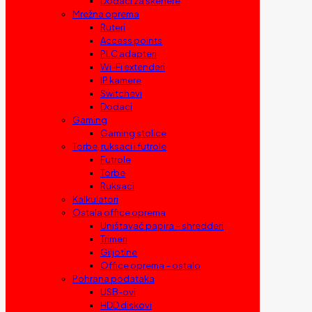
Dodaci za skenere
Mrežna oprema
Ruteri
Access points
PLC adapteri
Wi-Fi extenderi
IP kamere
Switchevi
Dodaci
Gaming
Gaming stolice
Torbe, ruksaci i futrole
Futrole
Torbe
Ruksaci
Kalkulatori
Ostala office oprema
Uništavač papira – shredderi
Trimeri
Giljotine
Office oprema – ostalo
Pohrana podataka
USB-ovi
HDD diskovi