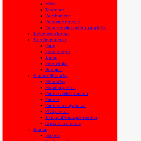
Miševi
Tastature
Web Kamere
Prenosne baterije
Prenaponska zaštita i produžni
Računarski dodaci
Potrošni materijal
Papir
Ink cartridge
Toneri
Ribon trake
Bubnjevi
Printeri i MF uređaji
MF uređaji
Matrični printeri
Printeri velikih formata
Printeri
Printeri za naljepnice
POS printeri
Termosublimacijski printeri
Dodaci za printere
Skeneri
Skeneri