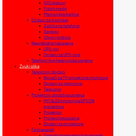
SSD diskovi
Prazni mediji
Memorijske kartice
Dodaci za mobitele
Zaštita za telefone
Sprejevi
Okviri i torbice
Neprekidna napajanja
UPS-ovi
Dodaci za UPS-ove
Telefoni i konferencijska oprema
Zvuk i slika
Televizori i dodaci
Nosači za TV, projektore i monitore
Dodaci za televizore
Televizori
Projektori i dodatna oprema
MIT ALEX promocija EPSON
projektora
Projektori
Projekcijska platna
Dodaci za projektore
Fotoaparati
Digitalni kompaktni fotoaparati