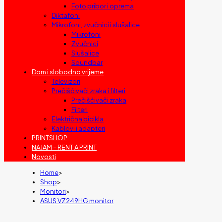
Foto pribor i oprema
Diktafoni
Mikrofoni, zvučnici i slušalice
Mikrofoni
Zvučnici
Slušalice
Soundbar
Dom i slobodno vrijeme
Televizori
Prečišćivači zraka i filteri
Prečišćivači zraka
Filteri
Električna bicikla
Kablovi i adapteri
PRINTSHOP
NAJAM – RENT A PRINT
Novosti
Home
>
Shop
>
Monitori
>
ASUS VZ249HG monitor