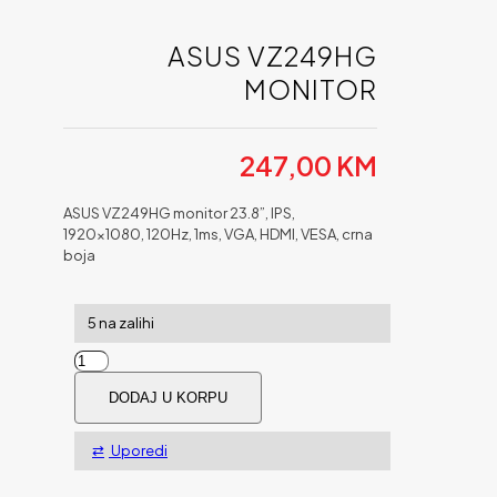
ASUS VZ249HG
MONITOR
247,00
KM
ASUS VZ249HG monitor 23.8”, IPS,
1920×1080, 120Hz, 1ms, VGA, HDMI, VESA, crna
boja
5 na zalihi
ASUS
VZ249HG
DODAJ U KORPU
monitor
količina
Uporedi