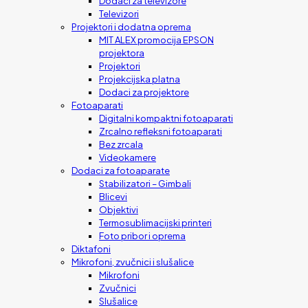
Dodaci za televizore
Televizori
Projektori i dodatna oprema
MIT ALEX promocija EPSON
projektora
Projektori
Projekcijska platna
Dodaci za projektore
Fotoaparati
Digitalni kompaktni fotoaparati
Zrcalno refleksni fotoaparati
Bez zrcala
Videokamere
Dodaci za fotoaparate
Stabilizatori – Gimbali
Blicevi
Objektivi
Termosublimacijski printeri
Foto pribor i oprema
Diktafoni
Mikrofoni, zvučnici i slušalice
Mikrofoni
Zvučnici
Slušalice