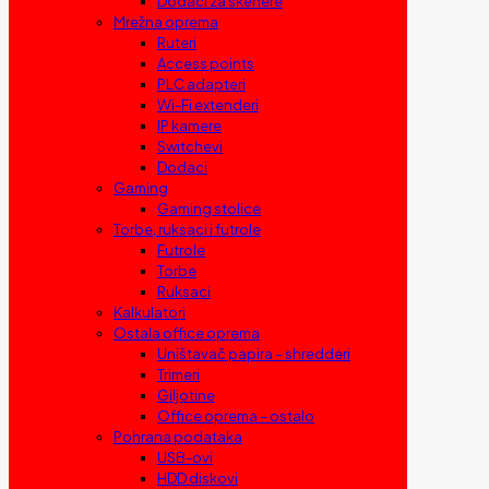
Dodaci za skenere
Mrežna oprema
Ruteri
Access points
PLC adapteri
Wi-Fi extenderi
IP kamere
Switchevi
Dodaci
Gaming
Gaming stolice
Torbe, ruksaci i futrole
Futrole
Torbe
Ruksaci
Kalkulatori
Ostala office oprema
Uništavač papira – shredderi
Trimeri
Giljotine
Office oprema – ostalo
Pohrana podataka
USB-ovi
HDD diskovi