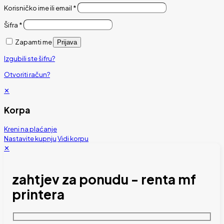
Korisničko ime ili email
*
Šifra
*
Zapamti me
Prijava
Izgubili ste šifru?
Otvoriti račun?
✕
Korpa
Kreni na plaćanje
Nastavite kupnju
Vidi korpu
✕
zahtjev za ponudu - renta mf
printera