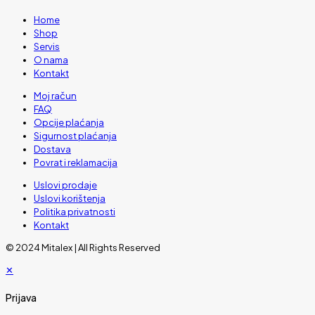
Home
Shop
Servis
O nama
Kontakt
Moj račun
FAQ
Opcije plaćanja
Sigurnost plaćanja
Dostava
Povrat i reklamacija
Uslovi prodaje
Uslovi korištenja
Politika privatnosti
Kontakt
© 2024 Mitalex | All Rights Reserved
✕
Prijava