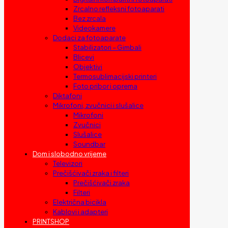
Zrcalno refleksni fotoaparati
Bez zrcala
Videokamere
Dodaci za fotoaparate
Stabilizatori – Gimbali
Blicevi
Objektivi
Termosublimacijski printeri
Foto pribor i oprema
Diktafoni
Mikrofoni, zvučnici i slušalice
Mikrofoni
Zvučnici
Slušalice
Soundbar
Dom i slobodno vrijeme
Televizori
Prečišćivači zraka i filteri
Prečišćivači zraka
Filteri
Električna bicikla
Kablovi i adapteri
PRINTSHOP