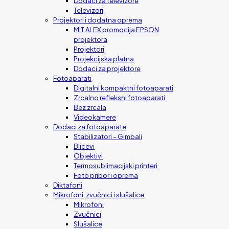
Dodaci za televizore
Televizori
Projektori i dodatna oprema
MIT ALEX promocija EPSON
projektora
Projektori
Projekcijska platna
Dodaci za projektore
Fotoaparati
Digitalni kompaktni fotoaparati
Zrcalno refleksni fotoaparati
Bez zrcala
Videokamere
Dodaci za fotoaparate
Stabilizatori – Gimbali
Blicevi
Objektivi
Termosublimacijski printeri
Foto pribor i oprema
Diktafoni
Mikrofoni, zvučnici i slušalice
Mikrofoni
Zvučnici
Slušalice