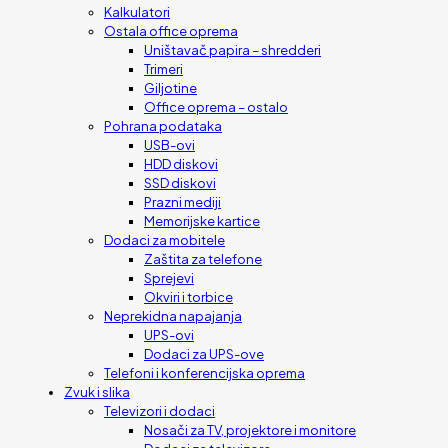
Kalkulatori
Ostala office oprema
Uništavač papira – shredderi
Trimeri
Giljotine
Office oprema – ostalo
Pohrana podataka
USB-ovi
HDD diskovi
SSD diskovi
Prazni mediji
Memorijske kartice
Dodaci za mobitele
Zaštita za telefone
Sprejevi
Okviri i torbice
Neprekidna napajanja
UPS-ovi
Dodaci za UPS-ove
Telefoni i konferencijska oprema
Zvuk i slika
Televizori i dodaci
Nosači za TV, projektore i monitore