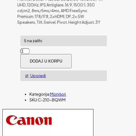
UHD, 120Hz, IPS Antiglare, 16:9, 1500:1, 350
cd/m2, 8ms/5ms/4ms, AMD FreeSync
Premium, 178/178, 2xHDMI, DP, 2x 5W
Speakers, Tilt, Swivel, Pivot, Height Adjust, 3Y
5 na zalihi
Dell
27
DODAJ U KORPU
4K
Monitor
-
Uporedi
S2725QS
količina
Kategorija:
Monitori
SKU:
C-210-BQWM