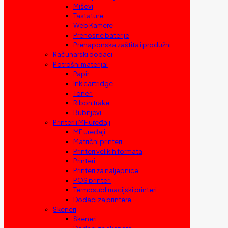
Miševi
Tastature
Web Kamere
Prenosne baterije
Prenaponska zaštita i produžni
Računarski dodaci
Potrošni materijal
Papir
Ink cartridge
Toneri
Ribon trake
Bubnjevi
Printeri i MF uređaji
MF uređaji
Matrični printeri
Printeri velikih formata
Printeri
Printeri za naljepnice
POS printeri
Termosublimacijski printeri
Dodaci za printere
Skeneri
Skeneri