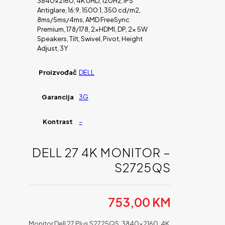
3840×2160, 4K UHD, 120Hz, IPS
Antiglare, 16:9, 1500:1, 350 cd/m2,
8ms/5ms/4ms, AMD FreeSync
Premium, 178/178, 2xHDMI, DP, 2x 5W
Speakers, Tilt, Swivel, Pivot, Height
Adjust, 3Y
Proizvođač
DELL
Garancija
3G
Kontrast
–
DELL 27 4K MONITOR –
S2725QS
753,00
KM
Monitor Dell 27 Plus S2725QS, 3840×2160, 4K