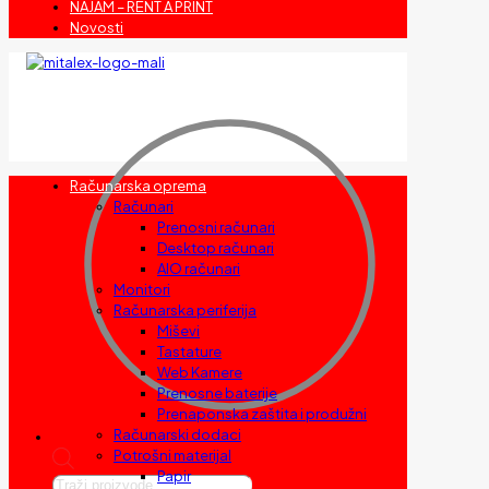
NAJAM – RENT A PRINT
Novosti
Računarska oprema
Računari
Prenosni računari
Desktop računari
AIO računari
Monitori
Računarska periferija
Miševi
Tastature
Web Kamere
Prenosne baterije
Prenaponska zaštita i produžni
Računarski dodaci
Potrošni materijal
Papir
Products