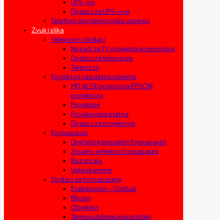
UPS-ovi
Dodaci za UPS-ove
Telefoni i konferencijska oprema
Zvuk i slika
Televizori i dodaci
Nosači za TV, projektore i monitore
Dodaci za televizore
Televizori
Projektori i dodatna oprema
MIT ALEX promocija EPSON
projektora
Projektori
Projekcijska platna
Dodaci za projektore
Fotoaparati
Digitalni kompaktni fotoaparati
Zrcalno refleksni fotoaparati
Bez zrcala
Videokamere
Dodaci za fotoaparate
Stabilizatori – Gimbali
Blicevi
Objektivi
Termosublimacijski printeri