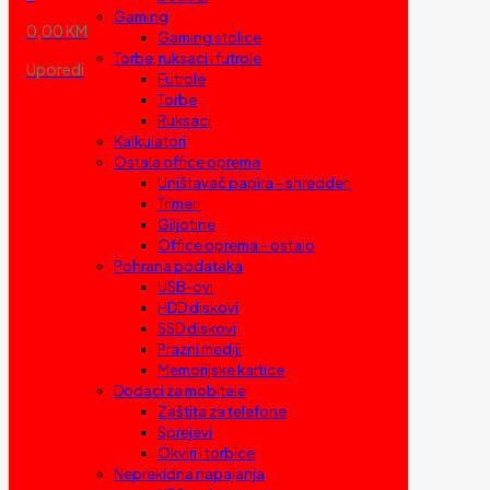
Gaming
0,00 KM
Gaming stolice
Torbe, ruksaci i futrole
Uporedi
Futrole
Torbe
Ruksaci
Kalkulatori
Ostala office oprema
Uništavač papira – shredderi
Trimeri
Giljotine
Office oprema – ostalo
Pohrana podataka
USB-ovi
HDD diskovi
SSD diskovi
Prazni mediji
Memorijske kartice
Dodaci za mobitele
Zaštita za telefone
Sprejevi
Okviri i torbice
Neprekidna napajanja