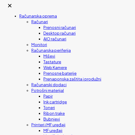
✕
Računarska oprema
Računari
Prenosni računari
Desktop računari
AIO računari
Monitori
Računarska periferija
Miševi
Tastature
Web Kamere
Prenosne baterije
Prenaponska zaštita i produžni
Računarski dodaci
Potrošni materijal
Papir
Ink cartridge
Toneri
Ribon trake
Bubnjevi
Printeri i MF uređaji
MF uređaji