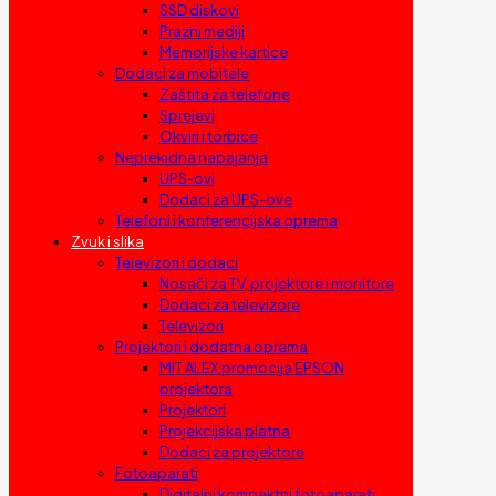
SSD diskovi
Prazni mediji
Memorijske kartice
Dodaci za mobitele
Zaštita za telefone
Sprejevi
Okviri i torbice
Neprekidna napajanja
UPS-ovi
Dodaci za UPS-ove
Telefoni i konferencijska oprema
Zvuk i slika
Televizori i dodaci
Nosači za TV, projektore i monitore
Dodaci za televizore
Televizori
Projektori i dodatna oprema
MIT ALEX promocija EPSON
projektora
Projektori
Projekcijska platna
Dodaci za projektore
Fotoaparati
Digitalni kompaktni fotoaparati