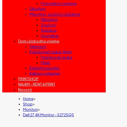
Foto pribor i oprema
Diktafoni
Mikrofoni, zvučnici i slušalice
Mikrofoni
Zvučnici
Slušalice
Soundbar
Dom i slobodno vrijeme
Televizori
Prečišćivači zraka i filteri
Prečišćivači zraka
Filteri
Električna bicikla
Kablovi i adapteri
PRINTSHOP
NAJAM – RENT A PRINT
Novosti
Home
>
Shop
>
Monitori
>
Dell 27 4K Monitor – S2725QS