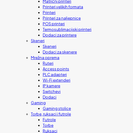
Matrični printeri
Printeri velikih formata
Printeri
Printeri za naljepnice
POS printeri
Termosublimacijski printeri
Dodaci za printere
Skeneri
Skeneri
Dodaci za skenere
Mrežna oprema
Ruteri
Access points
PLC adapteri
Wi-Fi extenderi
IP kamere
Switchevi
Dodaci
Gaming
Gaming stolice
Torbe, ruksaci i futrole
Futrole
Torbe
Ruksaci