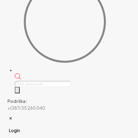
Products
search
Podrška:
+(387) 35 265 040
✕
Login