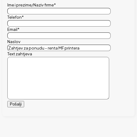
Ime i prezime/Naziv firme*
Telefon*
Email*
Naslov
Text zahtjeva