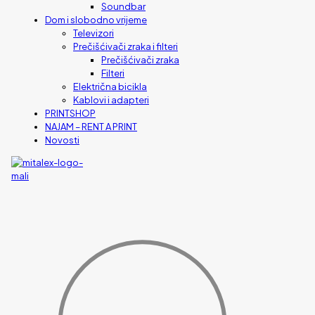
Soundbar
Dom i slobodno vrijeme
Televizori
Prečišćivači zraka i filteri
Prečišćivači zraka
Filteri
Električna bicikla
Kablovi i adapteri
PRINTSHOP
NAJAM – RENT A PRINT
Novosti