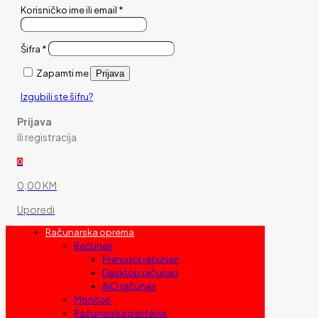
Korisničko ime ili email
*
Šifra
*
Zapamti me
Prijava
Izgubili ste šifru?
Prijava
ili registracija
0
0,00 KM
Uporedi
Računarska oprema
Računari
Prenosni računari
Desktop računari
AIO računari
Monitori
Računarska periferija