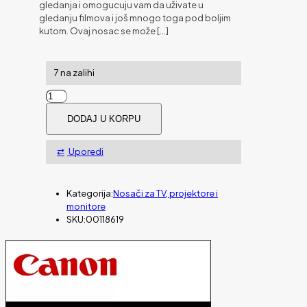
gledanja i omogucuju vam da uživate u
gledanju filmova i još mnogo toga pod boljim
kutom. Ovaj nosac se može
[…]
7 na zalihi
NOSAČ
HAMA
DODAJ U KORPU
TILT
TV
ZA
Uporedi
TV,
65IN,
3
Kategorija:
Nosači za TV, projektore i
STARS,BLACK
monitore
količina
SKU:
00118619