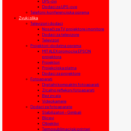
UPS-ovi
Dodaci za UPS-ove
Telefoni i konferencijska oprema
Zvuk i slika
Televizori i dodaci
Nosači za TV, projektore i monitore
Dodaci za televizore
Televizori
Projektori i dodatna oprema
MIT ALEX promocija EPSON
projektora
Projektori
Projekcijska platna
Dodaci za projektore
Fotoaparati
Digitalni kompaktni fotoaparati
Zrcalno refleksni fotoaparati
Bez zrcala
Videokamere
Dodaci za fotoaparate
Stabilizatori – Gimbali
Blicevi
Objektivi
Termosublimacijski printeri