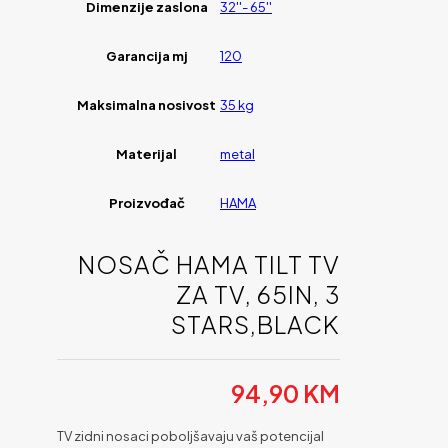
Dimenzije zaslona
32''- 65''
Garancija mj
120
Maksimalna nosivost
35 kg
Materijal
metal
Proizvođač
HAMA
NOSAČ HAMA TILT TV
ZA TV, 65IN, 3
STARS,BLACK
94,90
KM
TV zidni nosaci poboljšavaju vaš potencijal