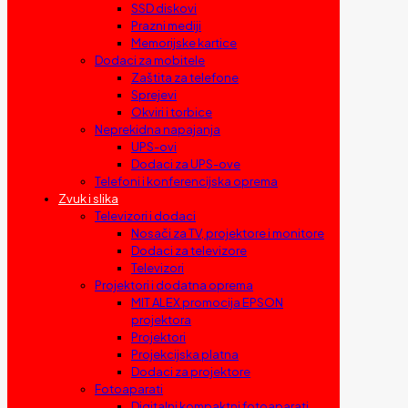
SSD diskovi
Prazni mediji
Memorijske kartice
Dodaci za mobitele
Zaštita za telefone
Sprejevi
Okviri i torbice
Neprekidna napajanja
UPS-ovi
Dodaci za UPS-ove
Telefoni i konferencijska oprema
Zvuk i slika
Televizori i dodaci
Nosači za TV, projektore i monitore
Dodaci za televizore
Televizori
Projektori i dodatna oprema
MIT ALEX promocija EPSON
projektora
Projektori
Projekcijska platna
Dodaci za projektore
Fotoaparati
Digitalni kompaktni fotoaparati