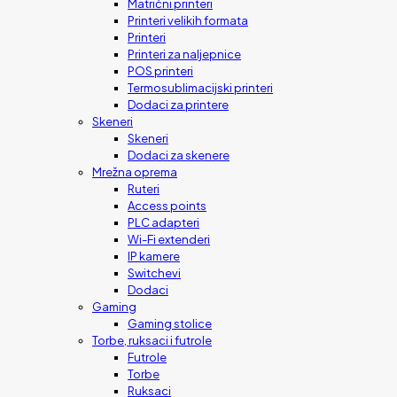
Matrični printeri
Printeri velikih formata
Printeri
Printeri za naljepnice
POS printeri
Termosublimacijski printeri
Dodaci za printere
Skeneri
Skeneri
Dodaci za skenere
Mrežna oprema
Ruteri
Access points
PLC adapteri
Wi-Fi extenderi
IP kamere
Switchevi
Dodaci
Gaming
Gaming stolice
Torbe, ruksaci i futrole
Futrole
Torbe
Ruksaci