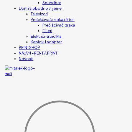
Soundbar
Dom i slobodno vrijeme
Televizori
Prečišćivači zraka i filteri
Prečišćivači zraka
Filteri
Električna bicikla
Kablovi i adapteri
PRINTSHOP
NAJAM – RENT A PRINT
Novosti