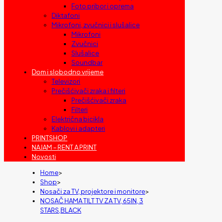
Foto pribor i oprema
Diktafoni
Mikrofoni, zvučnici i slušalice
Mikrofoni
Zvučnici
Slušalice
Soundbar
Dom i slobodno vrijeme
Televizori
Prečišćivači zraka i filteri
Prečišćivači zraka
Filteri
Električna bicikla
Kablovi i adapteri
PRINTSHOP
NAJAM – RENT A PRINT
Novosti
Home
>
Shop
>
Nosači za TV, projektore i monitore
>
NOSAČ HAMA TILT TV ZA TV, 65IN, 3
STARS,BLACK