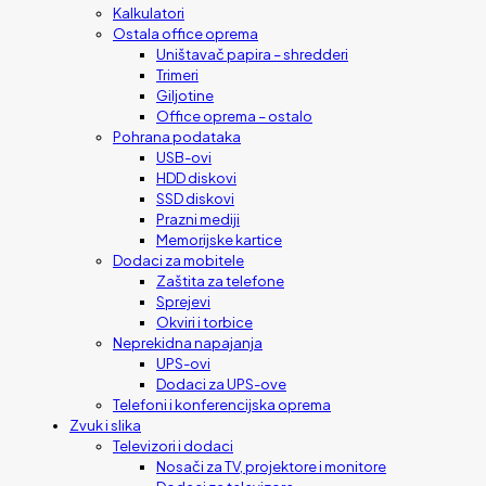
Kalkulatori
Ostala office oprema
Uništavač papira – shredderi
Trimeri
Giljotine
Office oprema – ostalo
Pohrana podataka
USB-ovi
HDD diskovi
SSD diskovi
Prazni mediji
Memorijske kartice
Dodaci za mobitele
Zaštita za telefone
Sprejevi
Okviri i torbice
Neprekidna napajanja
UPS-ovi
Dodaci za UPS-ove
Telefoni i konferencijska oprema
Zvuk i slika
Televizori i dodaci
Nosači za TV, projektore i monitore