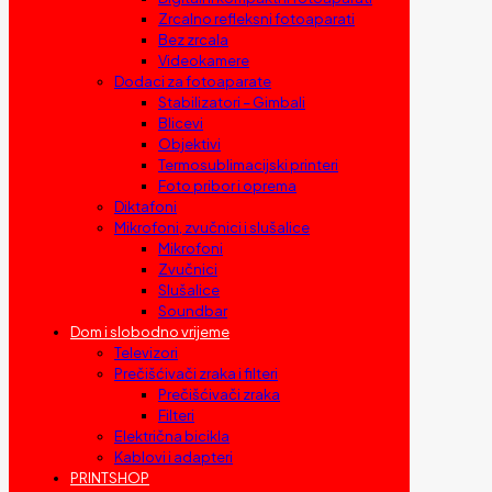
Zrcalno refleksni fotoaparati
Bez zrcala
Videokamere
Dodaci za fotoaparate
Stabilizatori – Gimbali
Blicevi
Objektivi
Termosublimacijski printeri
Foto pribor i oprema
Diktafoni
Mikrofoni, zvučnici i slušalice
Mikrofoni
Zvučnici
Slušalice
Soundbar
Dom i slobodno vrijeme
Televizori
Prečišćivači zraka i filteri
Prečišćivači zraka
Filteri
Električna bicikla
Kablovi i adapteri
PRINTSHOP