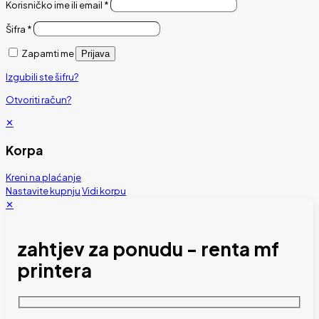
Korisničko ime ili email
*
Šifra
*
Zapamti me
Prijava
Izgubili ste šifru?
Otvoriti račun?
✕
Korpa
Kreni na plaćanje
Nastavite kupnju
Vidi korpu
✕
zahtjev za ponudu - renta mf
printera