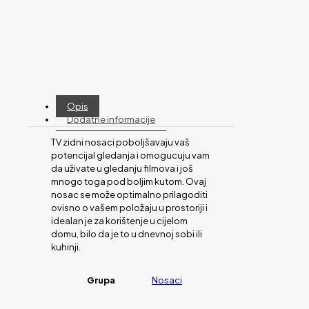
Opis
Dodatne informacije
TV zidni nosaci poboljšavaju vaš
potencijal gledanja i omogucuju vam
da uživate u gledanju filmova i još
mnogo toga pod boljim kutom. Ovaj
nosac se može optimalno prilagoditi
ovisno o vašem položaju u prostoriji i
idealan je za korištenje u cijelom
domu, bilo da je to u dnevnoj sobi ili
kuhinji.
Grupa
Nosaci