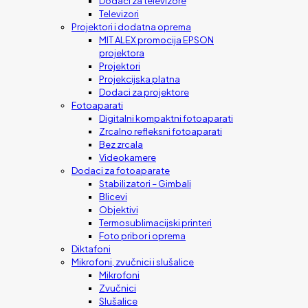
Dodaci za televizore
Televizori
Projektori i dodatna oprema
MIT ALEX promocija EPSON
projektora
Projektori
Projekcijska platna
Dodaci za projektore
Fotoaparati
Digitalni kompaktni fotoaparati
Zrcalno refleksni fotoaparati
Bez zrcala
Videokamere
Dodaci za fotoaparate
Stabilizatori – Gimbali
Blicevi
Objektivi
Termosublimacijski printeri
Foto pribor i oprema
Diktafoni
Mikrofoni, zvučnici i slušalice
Mikrofoni
Zvučnici
Slušalice