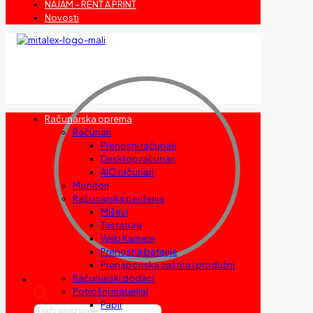
NAJAM – RENT A PRINT
Novosti
Računarska oprema
Računari
Prenosni računari
Desktop računari
AIO računari
Monitori
Računarska periferija
Miševi
Tastature
Web Kamere
Prenosne baterije
Prenaponska zaštita i produžni
Računarski dodaci
Potrošni materijal
Papir
Products