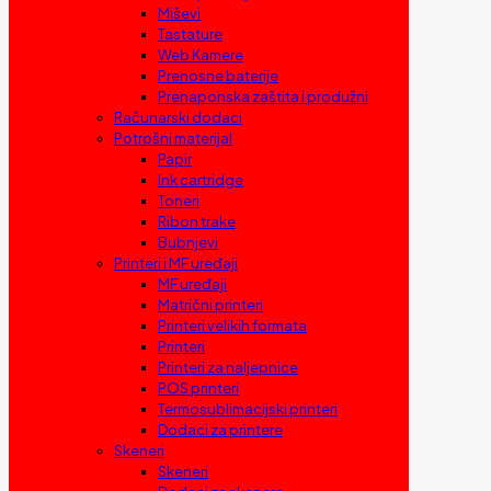
Miševi
Tastature
Web Kamere
Prenosne baterije
Prenaponska zaštita i produžni
Računarski dodaci
Potrošni materijal
Papir
Ink cartridge
Toneri
Ribon trake
Bubnjevi
Printeri i MF uređaji
MF uređaji
Matrični printeri
Printeri velikih formata
Printeri
Printeri za naljepnice
POS printeri
Termosublimacijski printeri
Dodaci za printere
Skeneri
Skeneri