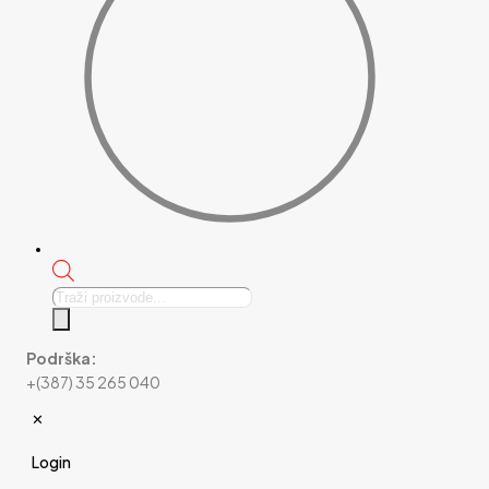
Products
search
Podrška:
+(387) 35 265 040
✕
Login