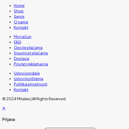
Home
Shop
Servis
O nama
Kontakt
Moj račun
FAQ
Opcije plaćanja
Sigurnost plaćanja
Dostava
Povrat i reklamacija
Uslovi prodaje
Uslovi korištenja
Politika privatnosti
Kontakt
© 2024 Mitalex | All Rights Reserved
✕
Prijava