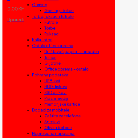
Gaming
0,00 KM
Gaming stolice
Torbe, ruksaci i futrole
Uporedi
Futrole
Torbe
Ruksaci
Kalkulatori
Ostala office oprema
Uništavač papira – shredderi
Trimeri
Giljotine
Office oprema – ostalo
Pohrana podataka
USB-ovi
HDD diskovi
SSD diskovi
Prazni mediji
Memorijske kartice
Dodaci za mobitele
Zaštita za telefone
Sprejevi
Okviri i torbice
Neprekidna napajanja