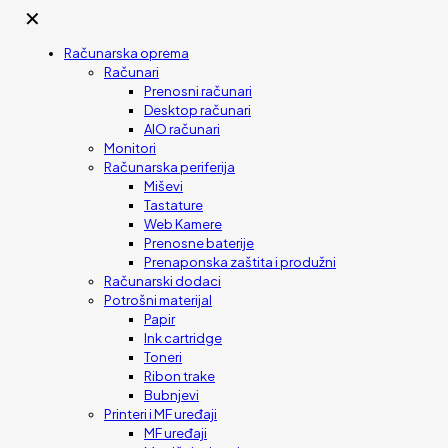
✕
Računarska oprema
Računari
Prenosni računari
Desktop računari
AIO računari
Monitori
Računarska periferija
Miševi
Tastature
Web Kamere
Prenosne baterije
Prenaponska zaštita i produžni
Računarski dodaci
Potrošni materijal
Papir
Ink cartridge
Toneri
Ribon trake
Bubnjevi
Printeri i MF uređaji
MF uređaji