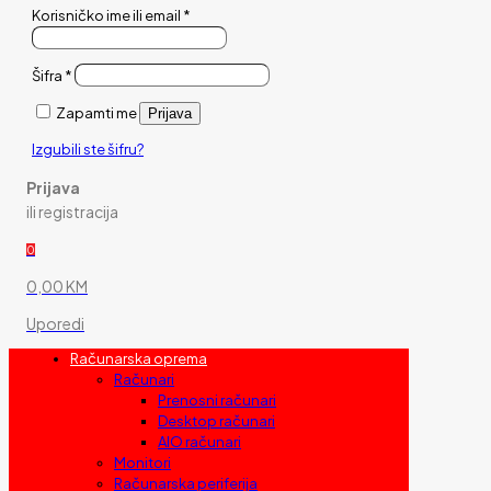
Korisničko ime ili email
*
Šifra
*
Zapamti me
Prijava
Izgubili ste šifru?
Prijava
ili registracija
0
0,00 KM
Uporedi
Računarska oprema
Računari
Prenosni računari
Desktop računari
AIO računari
Monitori
Računarska periferija