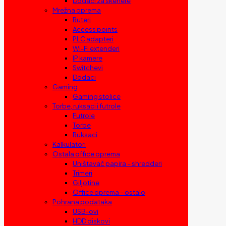
Dodaci za skenere
Mrežna oprema
Ruteri
Access points
PLC adapteri
Wi-Fi extenderi
IP kamere
Switchevi
Dodaci
Gaming
Gaming stolice
Torbe, ruksaci i futrole
Futrole
Torbe
Ruksaci
Kalkulatori
Ostala office oprema
Uništavač papira – shredderi
Trimeri
Giljotine
Office oprema – ostalo
Pohrana podataka
USB-ovi
HDD diskovi