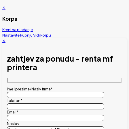
✕
Korpa
Kreni na plaćanje
Nastavite kupnju
Vidi korpu
✕
zahtjev za ponudu - renta mf
printera
Ime i prezime/Naziv firme*
Telefon*
Email*
Naslov