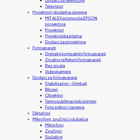
Dodaci za televizore
Televizori
Projektori i dodatna oprema
MIT ALEX promocija EPSON
projektora
Projektori
Projekcijska platna
Dodaci za projektore
Fotoaparati
Digitalni kompaktni fotoaparati
Zrcalno refleksni fotoaparati
Bez zrcala
Videokamere
Dodaci za fotoaparate
Stabilizatori – Gimbali
Blicevi
Objektivi
Termosublimacijski printeri
Foto pribor i oprema
Diktafoni
Mikrofoni, zvučnici i slušalice
Mikrofoni
Zvučnici
Slušalice