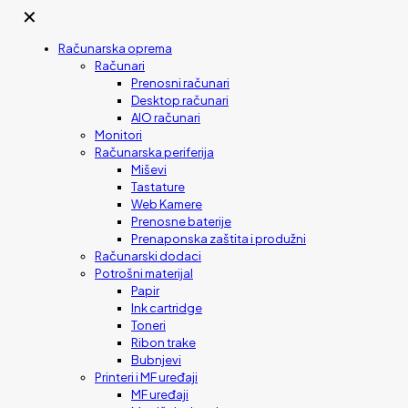
✕
Računarska oprema
Računari
Prenosni računari
Desktop računari
AIO računari
Monitori
Računarska periferija
Miševi
Tastature
Web Kamere
Prenosne baterije
Prenaponska zaštita i produžni
Računarski dodaci
Potrošni materijal
Papir
Ink cartridge
Toneri
Ribon trake
Bubnjevi
Printeri i MF uređaji
MF uređaji