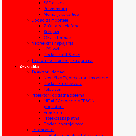
SSD diskovi
Prazni mediji
Memorijske kartice
Dodaci za mobitele
Zaštita za telefone
Sprejevi
Okviri i torbice
Neprekidna napajanja
UPS-ovi
Dodaci za UPS-ove
Telefoni i konferencijska oprema
Zvuk i slika
Televizori i dodaci
Nosači za TV, projektore i monitore
Dodaci za televizore
Televizori
Projektori i dodatna oprema
MIT ALEX promocija EPSON
projektora
Projektori
Projekcijska platna
Dodaci za projektore
Fotoaparati
Digitalni kompaktni fotoaparati