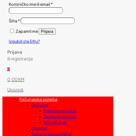
Korisničko ime ili email
*
Šifra
*
Zapamti me
Prijava
Izgubili ste šifru?
Prijava
ili registracija
0
0,00 KM
Uporedi
Računarska oprema
Računari
Prenosni računari
Desktop računari
AIO računari
Monitori
Računarska periferija