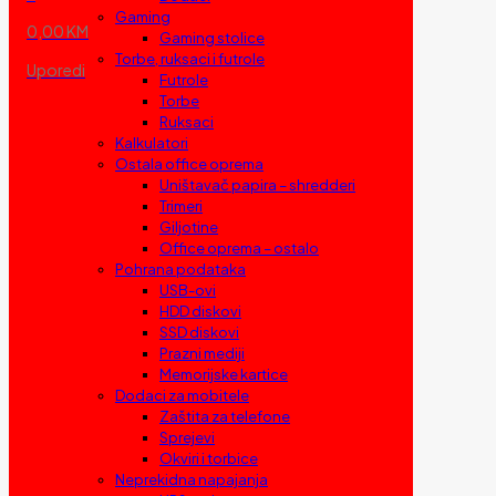
Gaming
0,00 KM
Gaming stolice
Torbe, ruksaci i futrole
Uporedi
Futrole
Torbe
Ruksaci
Kalkulatori
Ostala office oprema
Uništavač papira – shredderi
Trimeri
Giljotine
Office oprema – ostalo
Pohrana podataka
USB-ovi
HDD diskovi
SSD diskovi
Prazni mediji
Memorijske kartice
Dodaci za mobitele
Zaštita za telefone
Sprejevi
Okviri i torbice
Neprekidna napajanja