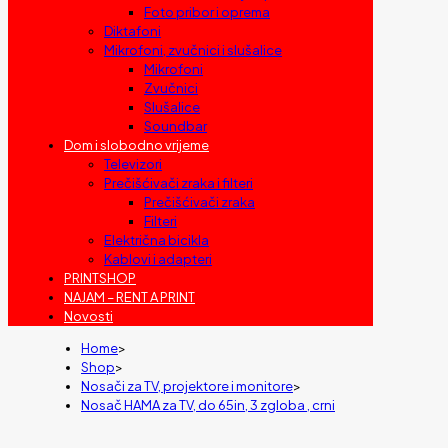
Foto pribor i oprema
Diktafoni
Mikrofoni, zvučnici i slušalice
Mikrofoni
Zvučnici
Slušalice
Soundbar
Dom i slobodno vrijeme
Televizori
Prečišćivači zraka i filteri
Prečišćivači zraka
Filteri
Električna bicikla
Kablovi i adapteri
PRINTSHOP
NAJAM – RENT A PRINT
Novosti
Home
>
Shop
>
Nosači za TV, projektore i monitore
>
Nosač HAMA za TV, do 65in, 3 zgloba , crni