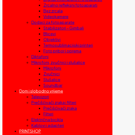
Zrcalno refleksni fotoaparati
Bez zrcala
Videokamere
Dodaci za fotoaparate
Stabilizatori – Gimbali
Blicevi
Objektivi
Termosublimacijski printeri
Foto pribor i oprema
Diktafoni
Mikrofoni, zvučnici i slušalice
Mikrofoni
Zvučnici
Slušalice
Soundbar
Dom i slobodno vrijeme
Televizori
Prečišćivači zraka i filteri
Prečišćivači zraka
Filteri
Električna bicikla
Kablovi i adapteri
PRINTSHOP