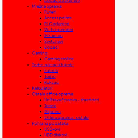
Dodaci za skenere
Mrežna oprema
Ruteri
Access points
PLC adapteri
Wi-Fi extenderi
IP kamere
Switchevi
Dodaci
Gaming
Gaming stolice
Torbe, ruksaci i futrole
Futrole
Torbe
Ruksaci
Kalkulatori
Ostala office oprema
Uništavač papira – shredderi
Trimeri
Giljotine
Office oprema – ostalo
Pohrana podataka
USB-ovi
HDD diskovi