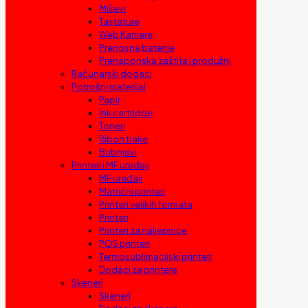
Miševi
Tastature
Web Kamere
Prenosne baterije
Prenaponska zaštita i produžni
Računarski dodaci
Potrošni materijal
Papir
Ink cartridge
Toneri
Ribon trake
Bubnjevi
Printeri i MF uređaji
MF uređaji
Matrični printeri
Printeri velikih formata
Printeri
Printeri za naljepnice
POS printeri
Termosublimacijski printeri
Dodaci za printere
Skeneri
Skeneri