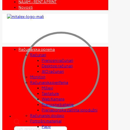
NAJAM – RENT A PRINT
Novosti
Računarska oprema
Računari
Prenosni računari
Desktop računari
AIO računari
Monitori
Računarska periferija
Miševi
Tastature
Web Kamere
Prenosne baterije
Prenaponska zaštita i produžni
Računarski dodaci
Potrošni materijal
Papir
Products