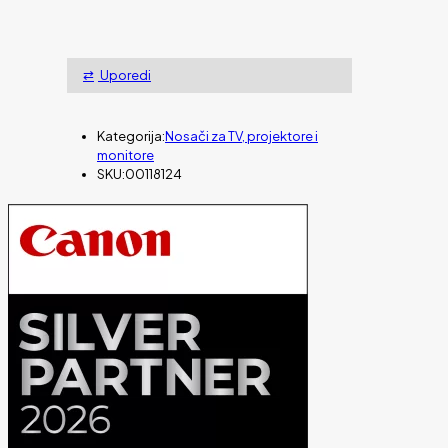
Uporedi
Kategorija:
Nosači za TV, projektore i
monitore
SKU:
00118124