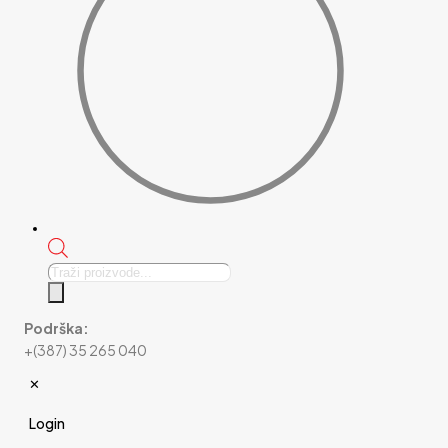
Products
search
Podrška:
+(387) 35 265 040
✕
Login