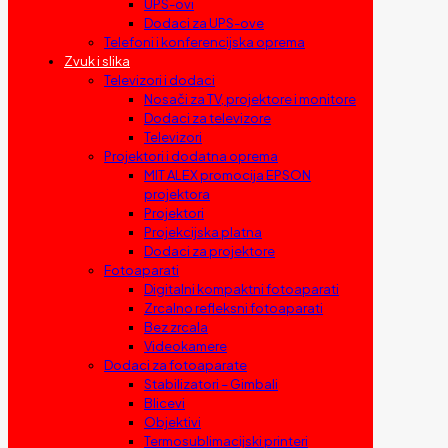
UPS-ovi
Dodaci za UPS-ove
Telefoni i konferencijska oprema
Zvuk i slika
Televizori i dodaci
Nosači za TV, projektore i monitore
Dodaci za televizore
Televizori
Projektori i dodatna oprema
MIT ALEX promocija EPSON
projektora
Projektori
Projekcijska platna
Dodaci za projektore
Fotoaparati
Digitalni kompaktni fotoaparati
Zrcalno refleksni fotoaparati
Bez zrcala
Videokamere
Dodaci za fotoaparate
Stabilizatori – Gimbali
Blicevi
Objektivi
Termosublimacijski printeri