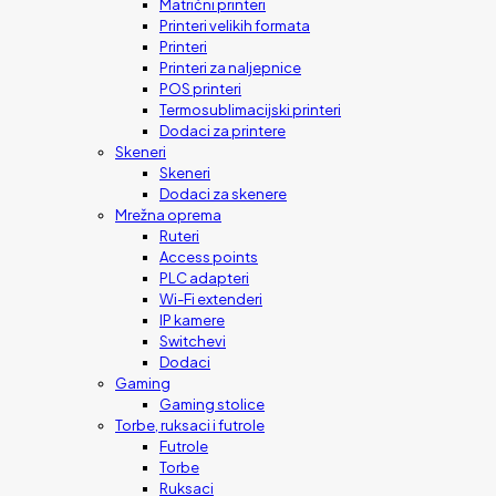
Matrični printeri
Printeri velikih formata
Printeri
Printeri za naljepnice
POS printeri
Termosublimacijski printeri
Dodaci za printere
Skeneri
Skeneri
Dodaci za skenere
Mrežna oprema
Ruteri
Access points
PLC adapteri
Wi-Fi extenderi
IP kamere
Switchevi
Dodaci
Gaming
Gaming stolice
Torbe, ruksaci i futrole
Futrole
Torbe
Ruksaci