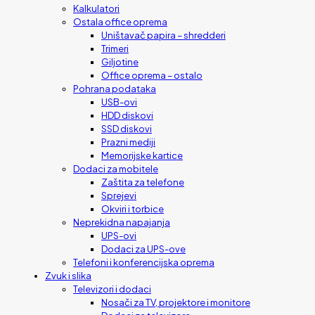
Kalkulatori
Ostala office oprema
Uništavač papira – shredderi
Trimeri
Giljotine
Office oprema – ostalo
Pohrana podataka
USB-ovi
HDD diskovi
SSD diskovi
Prazni mediji
Memorijske kartice
Dodaci za mobitele
Zaštita za telefone
Sprejevi
Okviri i torbice
Neprekidna napajanja
UPS-ovi
Dodaci za UPS-ove
Telefoni i konferencijska oprema
Zvuk i slika
Televizori i dodaci
Nosači za TV, projektore i monitore