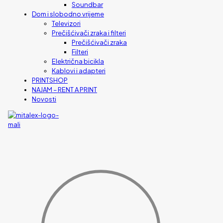
Soundbar
Dom i slobodno vrijeme
Televizori
Prečišćivači zraka i filteri
Prečišćivači zraka
Filteri
Električna bicikla
Kablovi i adapteri
PRINTSHOP
NAJAM – RENT A PRINT
Novosti