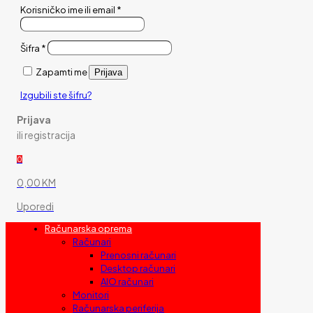
Korisničko ime ili email
*
Šifra
*
Zapamti me
Prijava
Izgubili ste šifru?
Prijava
ili registracija
0
0,00 KM
Uporedi
Računarska oprema
Računari
Prenosni računari
Desktop računari
AIO računari
Monitori
Računarska periferija