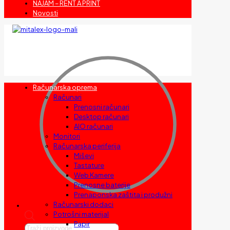
NAJAM – RENT A PRINT
Novosti
Računarska oprema
Računari
Prenosni računari
Desktop računari
AIO računari
Monitori
Računarska periferija
Miševi
Tastature
Web Kamere
Prenosne baterije
Prenaponska zaštita i produžni
Računarski dodaci
Potrošni materijal
Papir
Products