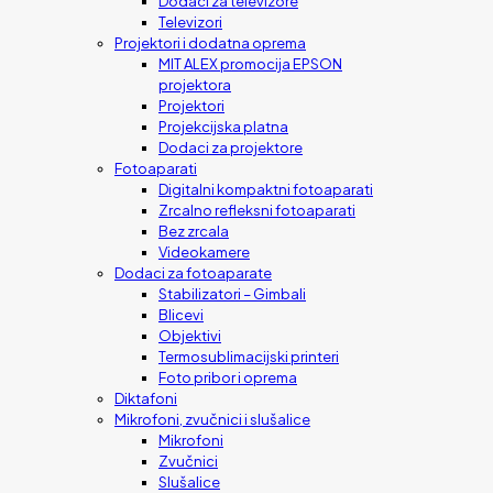
Dodaci za televizore
Televizori
Projektori i dodatna oprema
MIT ALEX promocija EPSON
projektora
Projektori
Projekcijska platna
Dodaci za projektore
Fotoaparati
Digitalni kompaktni fotoaparati
Zrcalno refleksni fotoaparati
Bez zrcala
Videokamere
Dodaci za fotoaparate
Stabilizatori – Gimbali
Blicevi
Objektivi
Termosublimacijski printeri
Foto pribor i oprema
Diktafoni
Mikrofoni, zvučnici i slušalice
Mikrofoni
Zvučnici
Slušalice