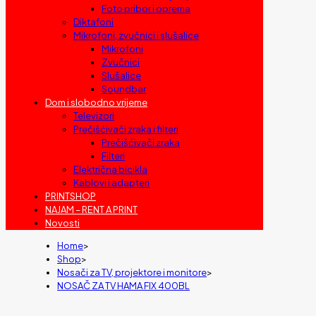
Foto pribor i oprema
Diktafoni
Mikrofoni, zvučnici i slušalice
Mikrofoni
Zvučnici
Slušalice
Soundbar
Dom i slobodno vrijeme
Televizori
Prečišćivači zraka i filteri
Prečišćivači zraka
Filteri
Električna bicikla
Kablovi i adapteri
PRINTSHOP
NAJAM – RENT A PRINT
Novosti
Home
>
Shop
>
Nosači za TV, projektore i monitore
>
NOSAČ ZA TV HAMA FIX 400BL