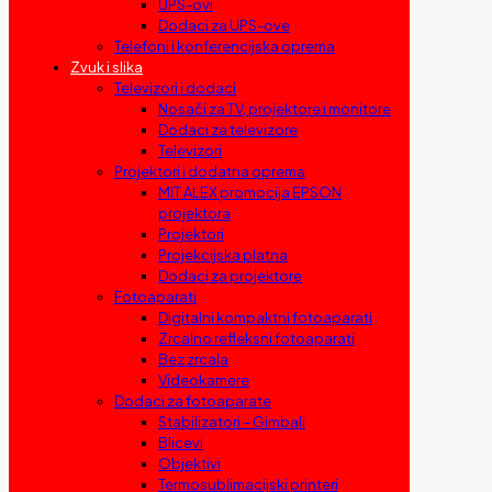
UPS-ovi
Dodaci za UPS-ove
Telefoni i konferencijska oprema
Zvuk i slika
Televizori i dodaci
Nosači za TV, projektore i monitore
Dodaci za televizore
Televizori
Projektori i dodatna oprema
MIT ALEX promocija EPSON
projektora
Projektori
Projekcijska platna
Dodaci za projektore
Fotoaparati
Digitalni kompaktni fotoaparati
Zrcalno refleksni fotoaparati
Bez zrcala
Videokamere
Dodaci za fotoaparate
Stabilizatori – Gimbali
Blicevi
Objektivi
Termosublimacijski printeri