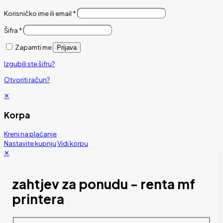
Korisničko ime ili email
*
Šifra
*
Zapamti me
Prijava
Izgubili ste šifru?
Otvoriti račun?
✕
Korpa
Kreni na plaćanje
Nastavite kupnju
Vidi korpu
✕
zahtjev za ponudu - renta mf
printera