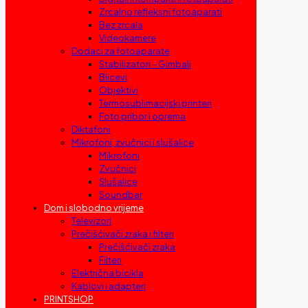
Zrcalno refleksni fotoaparati
Bez zrcala
Videokamere
Dodaci za fotoaparate
Stabilizatori – Gimbali
Blicevi
Objektivi
Termosublimacijski printeri
Foto pribor i oprema
Diktafoni
Mikrofoni, zvučnici i slušalice
Mikrofoni
Zvučnici
Slušalice
Soundbar
Dom i slobodno vrijeme
Televizori
Prečišćivači zraka i filteri
Prečišćivači zraka
Filteri
Električna bicikla
Kablovi i adapteri
PRINTSHOP