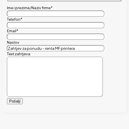
Ime i prezime/Naziv firme*
Telefon*
Email*
Naslov
Text zahtjeva