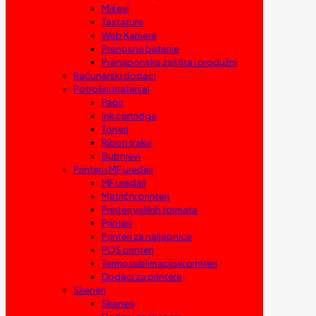
Miševi
Tastature
Web Kamere
Prenosne baterije
Prenaponska zaštita i produžni
Računarski dodaci
Potrošni materijal
Papir
Ink cartridge
Toneri
Ribon trake
Bubnjevi
Printeri i MF uređaji
MF uređaji
Matrični printeri
Printeri velikih formata
Printeri
Printeri za naljepnice
POS printeri
Termosublimacijski printeri
Dodaci za printere
Skeneri
Skeneri