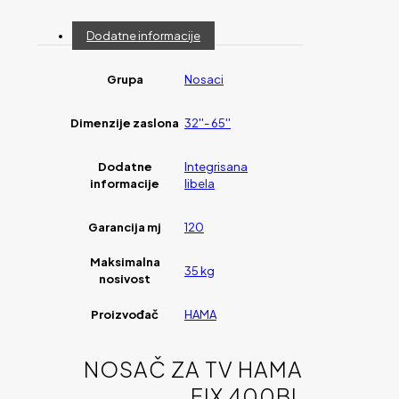
Dodatne informacije
Grupa
Nosaci
Dimenzije zaslona
32''- 65''
Dodatne
Integrisana
informacije
libela
Garancija mj
120
Maksimalna
35 kg
nosivost
Proizvođač
HAMA
NOSAČ ZA TV HAMA
FIX 400BL