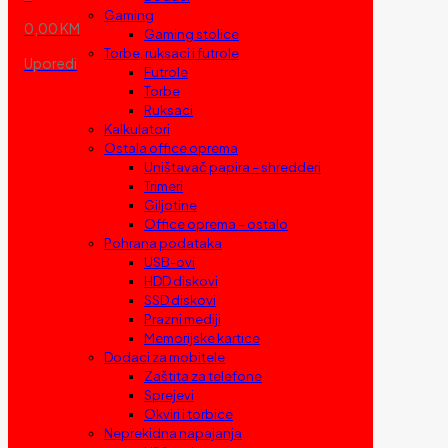
Gaming
0,00 KM
Gaming stolice
Torbe, ruksaci i futrole
Uporedi
Futrole
Torbe
Ruksaci
Kalkulatori
Ostala office oprema
Uništavač papira – shredderi
Trimeri
Giljotine
Office oprema – ostalo
Pohrana podataka
USB-ovi
HDD diskovi
SSD diskovi
Prazni mediji
Memorijske kartice
Dodaci za mobitele
Zaštita za telefone
Sprejevi
Okviri i torbice
Neprekidna napajanja