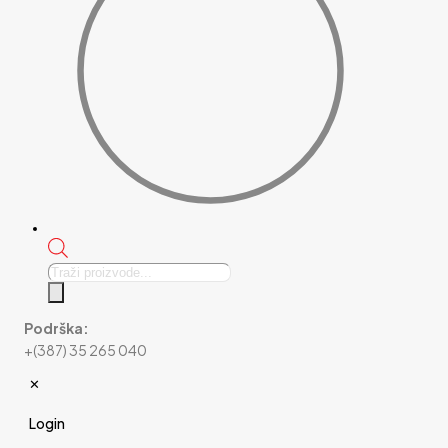
Products
search
Podrška:
+(387) 35 265 040
✕
Login