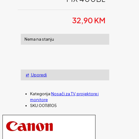
32,90
KM
Nema na stanju
Uporedi
Kategorija:
Nosači za TV, projektore i
monitore
SKU:
00118105