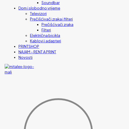
Soundbar
Dom i slobodno vrijeme
Televizori
Prečišćivači zraka i filteri
Prečišćivači zraka
Filteri
Električna bicikla
Kablovi i adapteri
PRINTSHOP
NAJAM – RENT A PRINT
Novosti