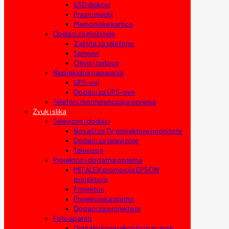
SSD diskovi
Prazni mediji
Memorijske kartice
Dodaci za mobitele
Zaštita za telefone
Sprejevi
Okviri i torbice
Neprekidna napajanja
UPS-ovi
Dodaci za UPS-ove
Telefoni i konferencijska oprema
Zvuk i slika
Televizori i dodaci
Nosači za TV, projektore i monitore
Dodaci za televizore
Televizori
Projektori i dodatna oprema
MIT ALEX promocija EPSON
projektora
Projektori
Projekcijska platna
Dodaci za projektore
Fotoaparati
Digitalni kompaktni fotoaparati