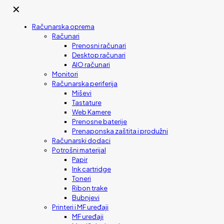
✕
Računarska oprema
Računari
Prenosni računari
Desktop računari
AIO računari
Monitori
Računarska periferija
Miševi
Tastature
Web Kamere
Prenosne baterije
Prenaponska zaštita i produžni
Računarski dodaci
Potrošni materijal
Papir
Ink cartridge
Toneri
Ribon trake
Bubnjevi
Printeri i MF uređaji
MF uređaji