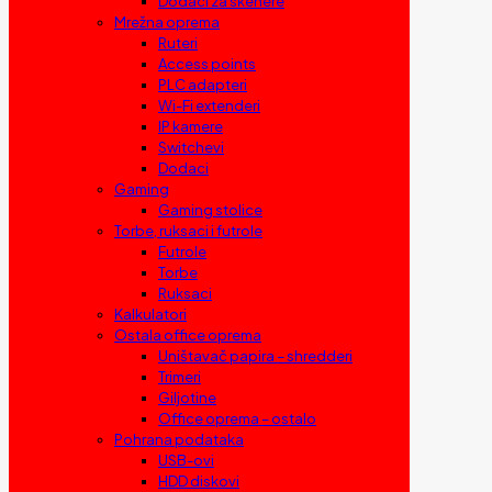
Dodaci za skenere
Mrežna oprema
Ruteri
Access points
PLC adapteri
Wi-Fi extenderi
IP kamere
Switchevi
Dodaci
Gaming
Gaming stolice
Torbe, ruksaci i futrole
Futrole
Torbe
Ruksaci
Kalkulatori
Ostala office oprema
Uništavač papira – shredderi
Trimeri
Giljotine
Office oprema – ostalo
Pohrana podataka
USB-ovi
HDD diskovi