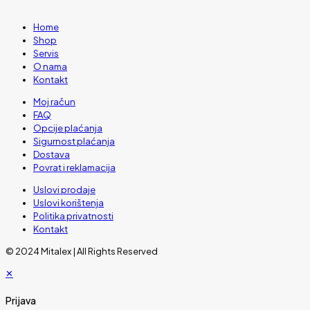
Home
Shop
Servis
O nama
Kontakt
Moj račun
FAQ
Opcije plaćanja
Sigurnost plaćanja
Dostava
Povrat i reklamacija
Uslovi prodaje
Uslovi korištenja
Politika privatnosti
Kontakt
© 2024 Mitalex | All Rights Reserved
✕
Prijava