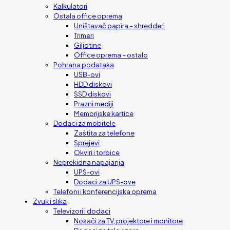
Kalkulatori
Ostala office oprema
Uništavač papira – shredderi
Trimeri
Giljotine
Office oprema – ostalo
Pohrana podataka
USB-ovi
HDD diskovi
SSD diskovi
Prazni mediji
Memorijske kartice
Dodaci za mobitele
Zaštita za telefone
Sprejevi
Okviri i torbice
Neprekidna napajanja
UPS-ovi
Dodaci za UPS-ove
Telefoni i konferencijska oprema
Zvuk i slika
Televizori i dodaci
Nosači za TV, projektore i monitore