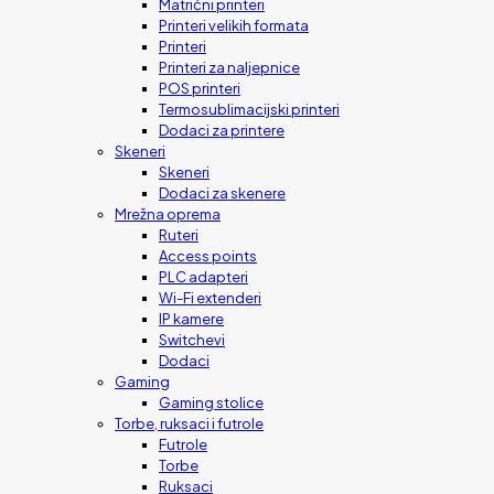
Matrični printeri
Printeri velikih formata
Printeri
Printeri za naljepnice
POS printeri
Termosublimacijski printeri
Dodaci za printere
Skeneri
Skeneri
Dodaci za skenere
Mrežna oprema
Ruteri
Access points
PLC adapteri
Wi-Fi extenderi
IP kamere
Switchevi
Dodaci
Gaming
Gaming stolice
Torbe, ruksaci i futrole
Futrole
Torbe
Ruksaci