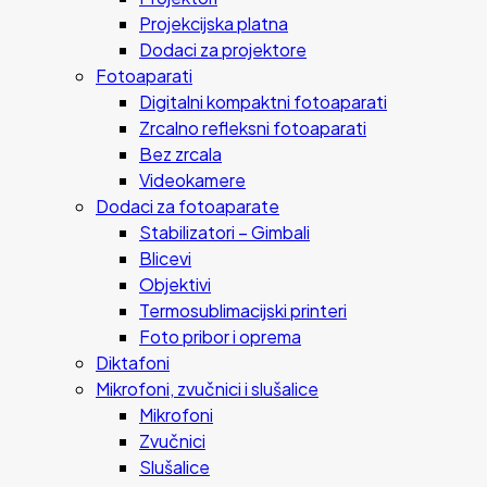
Projekcijska platna
Dodaci za projektore
Fotoaparati
Digitalni kompaktni fotoaparati
Zrcalno refleksni fotoaparati
Bez zrcala
Videokamere
Dodaci za fotoaparate
Stabilizatori – Gimbali
Blicevi
Objektivi
Termosublimacijski printeri
Foto pribor i oprema
Diktafoni
Mikrofoni, zvučnici i slušalice
Mikrofoni
Zvučnici
Slušalice