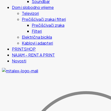
Soundbar
Dom i slobodno vrijeme
Televizori
Prečišćivači zraka i filteri
Prečišćivači zraka
Filteri
Električna bicikla
Kablovi i adapteri
PRINTSHOP
NAJAM – RENT A PRINT
Novosti