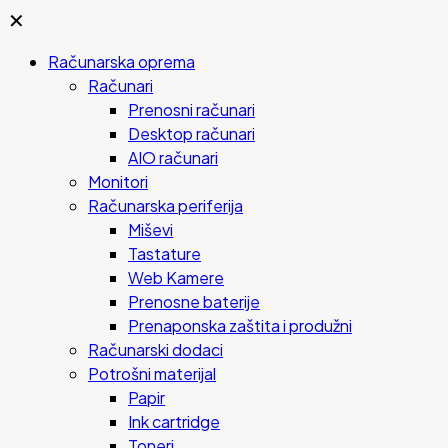
✕
Računarska oprema
Računari
Prenosni računari
Desktop računari
AIO računari
Monitori
Računarska periferija
Miševi
Tastature
Web Kamere
Prenosne baterije
Prenaponska zaštita i produžni
Računarski dodaci
Potrošni materijal
Papir
Ink cartridge
Toneri