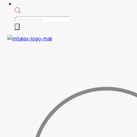
Products
search