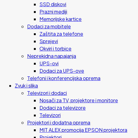
SSD diskovi
Prazni mediji
Memorijske kartice
Dodaci za mobitele
Zaštita za telefone
Sprejevi
Okviri i torbice
Neprekidna napajanja
UPS-ovi
Dodaci za UPS-ove
Telefoni i konferencijska oprema
Zvuk i slika
Televizori i dodaci
Nosači za TV, projektore i monitore
Dodaci za televizore
Televizori
Projektori i dodatna oprema
MIT ALEX promocija EPSON projektora
Projektori