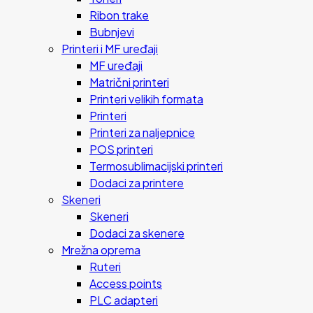
Ribon trake
Bubnjevi
Printeri i MF uređaji
MF uređaji
Matrični printeri
Printeri velikih formata
Printeri
Printeri za naljepnice
POS printeri
Termosublimacijski printeri
Dodaci za printere
Skeneri
Skeneri
Dodaci za skenere
Mrežna oprema
Ruteri
Access points
PLC adapteri