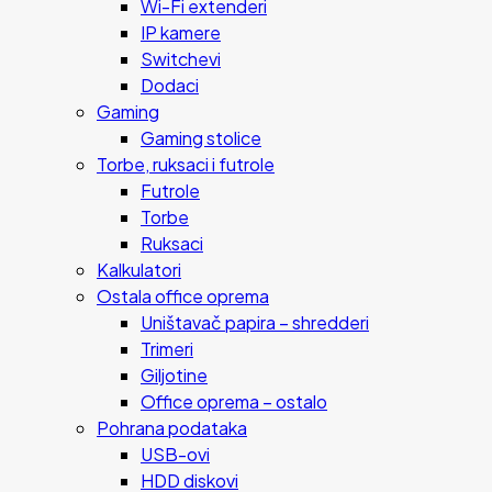
Wi-Fi extenderi
IP kamere
Switchevi
Dodaci
Gaming
Gaming stolice
Torbe, ruksaci i futrole
Futrole
Torbe
Ruksaci
Kalkulatori
Ostala office oprema
Uništavač papira – shredderi
Trimeri
Giljotine
Office oprema – ostalo
Pohrana podataka
USB-ovi
HDD diskovi