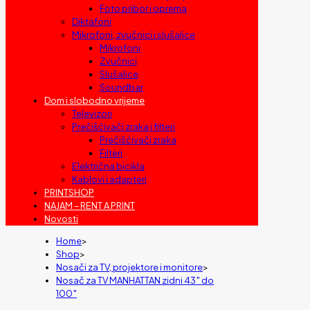
Foto pribor i oprema
Diktafoni
Mikrofoni, zvučnici i slušalice
Mikrofoni
Zvučnici
Slušalice
Soundbar
Dom i slobodno vrijeme
Televizori
Prečišćivači zraka i filteri
Prečišćivači zraka
Filteri
Električna bicikla
Kablovi i adapteri
PRINTSHOP
NAJAM – RENT A PRINT
Novosti
Home
>
Shop
>
Nosači za TV, projektore i monitore
>
Nosač za TV MANHATTAN zidni 43″ do
100″