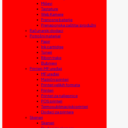
Miševi
Tastature
Web Kamere
Prenosne baterije
Prenaponska zaštita i produžni
Računarski dodaci
Potrošni materijal
Papir
Ink cartridge
Toneri
Ribon trake
Bubnjevi
Printeri i MF uređaji
MF uređaji
Matrični printeri
Printeri velikih formata
Printeri
Printeri za naljepnice
POS printeri
Termosublimacijski printeri
Dodaci za printere
Skeneri
Skeneri