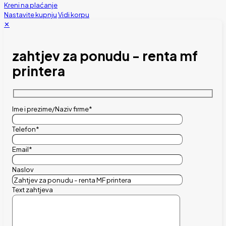
Kreni na plaćanje
Nastavite kupnju
Vidi korpu
✕
zahtjev za ponudu - renta mf
printera
Ime i prezime/Naziv firme*
Telefon*
Email*
Naslov
Text zahtjeva