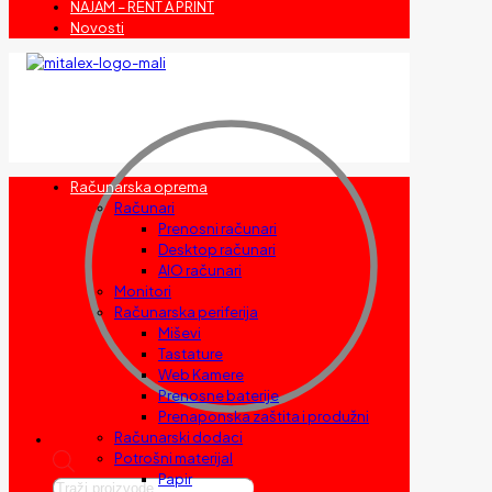
NAJAM – RENT A PRINT
Novosti
Računarska oprema
Računari
Prenosni računari
Desktop računari
AIO računari
Monitori
Računarska periferija
Miševi
Tastature
Web Kamere
Prenosne baterije
Prenaponska zaštita i produžni
Računarski dodaci
Potrošni materijal
Papir
Products