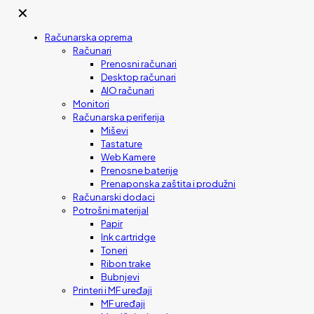
✕
Računarska oprema
Računari
Prenosni računari
Desktop računari
AIO računari
Monitori
Računarska periferija
Miševi
Tastature
Web Kamere
Prenosne baterije
Prenaponska zaštita i produžni
Računarski dodaci
Potrošni materijal
Papir
Ink cartridge
Toneri
Ribon trake
Bubnjevi
Printeri i MF uređaji
MF uređaji