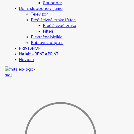
Soundbar
Dom i slobodno vrijeme
Televizori
Prečišćivači zraka i filteri
Prečišćivači zraka
Filteri
Električna bicikla
Kablovi i adapteri
PRINTSHOP
NAJAM – RENT A PRINT
Novosti