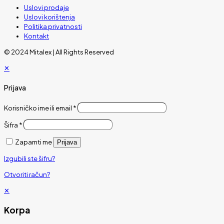
Uslovi prodaje
Uslovi korištenja
Politika privatnosti
Kontakt
© 2024 Mitalex | All Rights Reserved
✕
Prijava
Korisničko ime ili email
*
Šifra
*
Zapamti me
Prijava
Izgubili ste šifru?
Otvoriti račun?
✕
Korpa