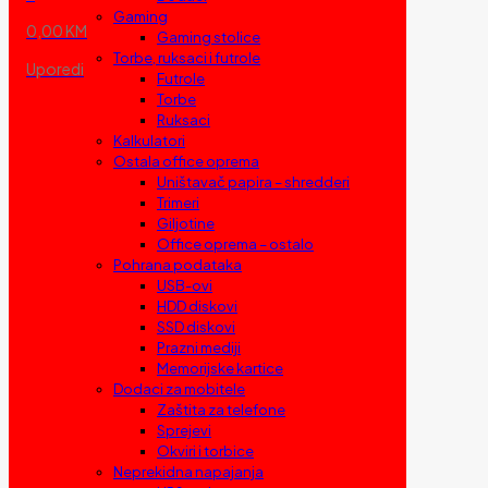
Gaming
0,00 KM
Gaming stolice
Torbe, ruksaci i futrole
Uporedi
Futrole
Torbe
Ruksaci
Kalkulatori
Ostala office oprema
Uništavač papira – shredderi
Trimeri
Giljotine
Office oprema – ostalo
Pohrana podataka
USB-ovi
HDD diskovi
SSD diskovi
Prazni mediji
Memorijske kartice
Dodaci za mobitele
Zaštita za telefone
Sprejevi
Okviri i torbice
Neprekidna napajanja