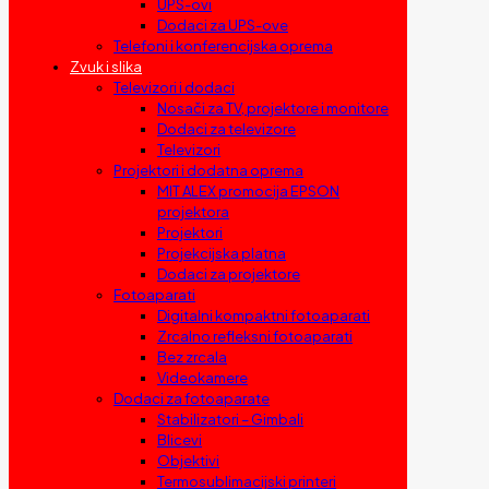
UPS-ovi
Dodaci za UPS-ove
Telefoni i konferencijska oprema
Zvuk i slika
Televizori i dodaci
Nosači za TV, projektore i monitore
Dodaci za televizore
Televizori
Projektori i dodatna oprema
MIT ALEX promocija EPSON
projektora
Projektori
Projekcijska platna
Dodaci za projektore
Fotoaparati
Digitalni kompaktni fotoaparati
Zrcalno refleksni fotoaparati
Bez zrcala
Videokamere
Dodaci za fotoaparate
Stabilizatori – Gimbali
Blicevi
Objektivi
Termosublimacijski printeri