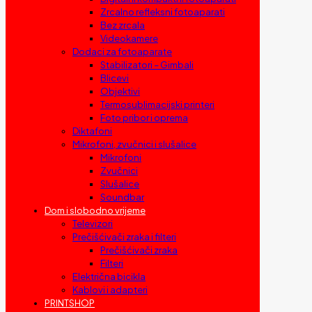
Zrcalno refleksni fotoaparati
Bez zrcala
Videokamere
Dodaci za fotoaparate
Stabilizatori – Gimbali
Blicevi
Objektivi
Termosublimacijski printeri
Foto pribor i oprema
Diktafoni
Mikrofoni, zvučnici i slušalice
Mikrofoni
Zvučnici
Slušalice
Soundbar
Dom i slobodno vrijeme
Televizori
Prečišćivači zraka i filteri
Prečišćivači zraka
Filteri
Električna bicikla
Kablovi i adapteri
PRINTSHOP