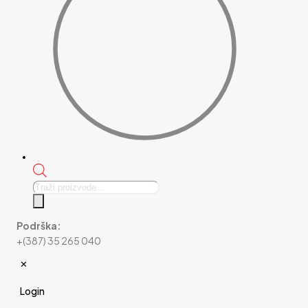
Products
search
Podrška:
+(387) 35 265 040
✕
Login