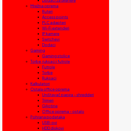
Dodaci za skenere
Mrežna oprema
Ruteri
Access points
PLC adapteri
Wi-Fi extenderi
IP kamere
Switchevi
Dodaci
Gaming
Gaming stolice
Torbe, ruksaci i futrole
Futrole
Torbe
Ruksaci
Kalkulatori
Ostala office oprema
Uništavač papira – shredderi
Trimeri
Giljotine
Office oprema – ostalo
Pohrana podataka
USB-ovi
HDD diskovi