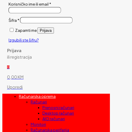
Korisničko ime ili email
*
Šifra
*
Zapamti me
Prijava
Izgubili ste šifru?
Prijava
ili registracija
0
0,00 KM
Uporedi
Računarska oprema
Računari
Prenosni računari
Desktop računari
AIO računari
Monitori
Računarska periferija