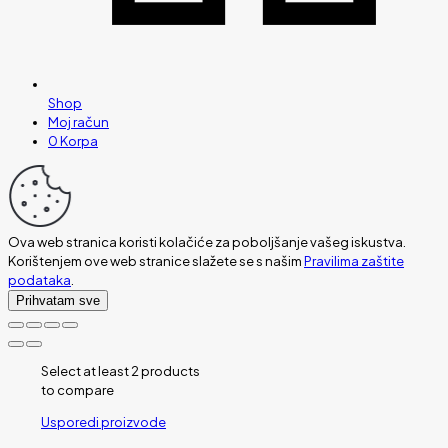
Shop
Moj račun
0
Korpa
Ova web stranica koristi kolačiće za poboljšanje vašeg iskustva.
Korištenjem ove web stranice slažete se s našim
Pravilima zaštite
podataka
.
Prihvatam sve
Select at least 2 products
to compare
Usporedi proizvode