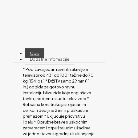
Opis
Dodatne informacije
* Podržava jedan ravni ili zakrivljeni
televizor od 43″ do 100″ težine do 70
kg (154 lbs.) * Drži TV samo 29 mm (1,1
in.) od zida za gotovo ravnu
instalaciju blizu zida koja naglašava
tanku, modernu siluetu televizora *
Robusna konstrukcija s ojacanim
celikom debljine 2 mm i praškastim
premazom * Ukljucuje pricvrstivu
libelu * Opružne brave s uskocnim
zatvaracem i otpuštajucim užadima
za jednostavnu ugradnju ili uklanjanje