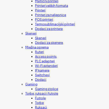
Matrični printeri
Printeri velikih formata
Printeri
Printeri za naljepnice
POS printeri
Termosublimacijski printeri
Dodaci za printere
Skeneri
Skeneri
Dodaci za skenere
Mrežna oprema
Ruteri
Access points
PLC adapteri
Wi-Fi extenderi
IP kamere
Switchevi
Dodaci
Gaming
Gaming stolice
Torbe, ruksaci i futrole
Futrole
Torbe
Ruksaci