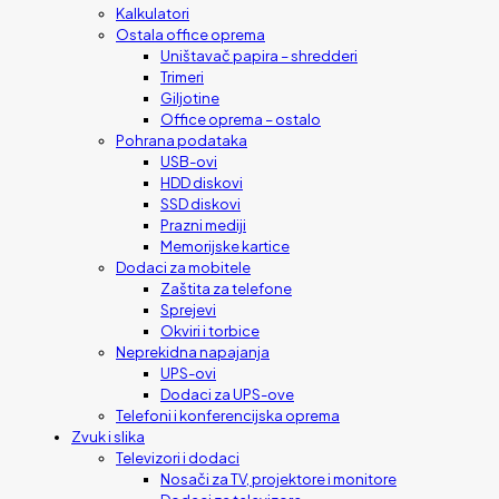
Kalkulatori
Ostala office oprema
Uništavač papira – shredderi
Trimeri
Giljotine
Office oprema – ostalo
Pohrana podataka
USB-ovi
HDD diskovi
SSD diskovi
Prazni mediji
Memorijske kartice
Dodaci za mobitele
Zaštita za telefone
Sprejevi
Okviri i torbice
Neprekidna napajanja
UPS-ovi
Dodaci za UPS-ove
Telefoni i konferencijska oprema
Zvuk i slika
Televizori i dodaci
Nosači za TV, projektore i monitore