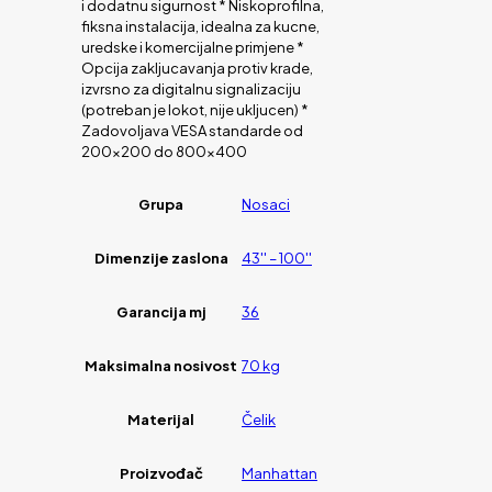
i dodatnu sigurnost * Niskoprofilna,
fiksna instalacija, idealna za kucne,
uredske i komercijalne primjene *
Opcija zakljucavanja protiv krade,
izvrsno za digitalnu signalizaciju
(potreban je lokot, nije ukljucen) *
Zadovoljava VESA standarde od
200×200 do 800×400
Grupa
Nosaci
Dimenzije zaslona
43'' – 100''
Garancija mj
36
Maksimalna nosivost
70 kg
Materijal
Čelik
Proizvođač
Manhattan