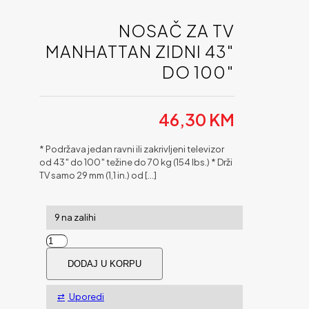
NOSAČ ZA TV
MANHATTAN ZIDNI 43″
DO 100″
46,30
KM
* Podržava jedan ravni ili zakrivljeni televizor
od 43″ do 100″ težine do 70 kg (154 lbs.) * Drži
TV samo 29 mm (1,1 in.) od
[…]
9 na zalihi
Nosač
za
DODAJ U KORPU
TV
MANHATTAN
zidni
Uporedi
43"