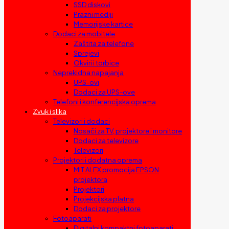
SSD diskovi
Prazni mediji
Memorijske kartice
Dodaci za mobitele
Zaštita za telefone
Sprejevi
Okviri i torbice
Neprekidna napajanja
UPS-ovi
Dodaci za UPS-ove
Telefoni i konferencijska oprema
Zvuk i slika
Televizori i dodaci
Nosači za TV, projektore i monitore
Dodaci za televizore
Televizori
Projektori i dodatna oprema
MIT ALEX promocija EPSON
projektora
Projektori
Projekcijska platna
Dodaci za projektore
Fotoaparati
Digitalni kompaktni fotoaparati