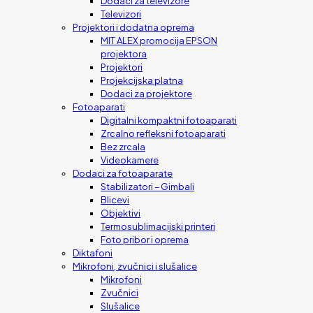
Dodaci za televizore
Televizori
Projektori i dodatna oprema
MIT ALEX promocija EPSON
projektora
Projektori
Projekcijska platna
Dodaci za projektore
Fotoaparati
Digitalni kompaktni fotoaparati
Zrcalno refleksni fotoaparati
Bez zrcala
Videokamere
Dodaci za fotoaparate
Stabilizatori – Gimbali
Blicevi
Objektivi
Termosublimacijski printeri
Foto pribor i oprema
Diktafoni
Mikrofoni, zvučnici i slušalice
Mikrofoni
Zvučnici
Slušalice