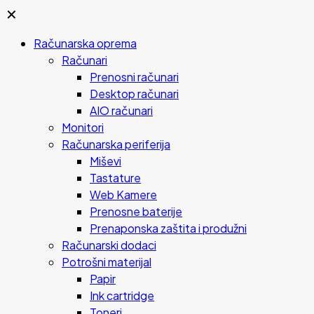
✕
Računarska oprema
Računari
Prenosni računari
Desktop računari
AIO računari
Monitori
Računarska periferija
Miševi
Tastature
Web Kamere
Prenosne baterije
Prenaponska zaštita i produžni
Računarski dodaci
Potrošni materijal
Papir
Ink cartridge
Toneri