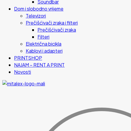
Soundbar
Dom i slobodno vrijeme
Televizori
Prečišćivači zraka i filteri
Prečišćivači zraka
Filteri
Električna bicikla
Kablovi i adapteri
PRINTSHOP
NAJAM – RENT A PRINT
Novosti