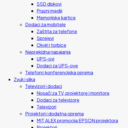
SSD diskovi
Prazni mediji
Memorijske kartice
Dodaci za mobitele
Zaštita za telefone
Sprejevi
Okviri i torbice
Neprekidna napajanja
UPS-ovi
Dodaci za UPS-ove
Telefoni i konferencijska oprema
Zvuk i slika
Televizori i dodaci
Nosači za TV, projektore i monitore
Dodaci za televizore
Televizori
Projektori i dodatna oprema
MIT ALEX promocija EPSON projektora
Projektori