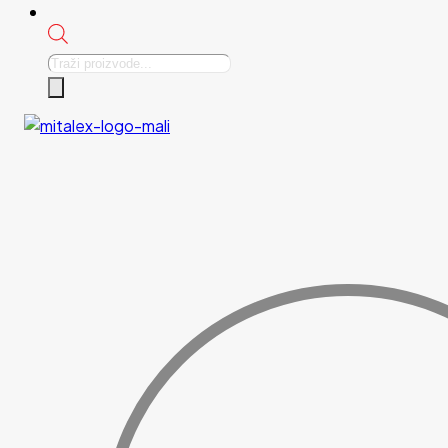
Products
search