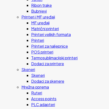
Ribon trake
Bubnjevi
Printeri i MF uređaji
MF uređaji
Matrični printeri
Printeri velikih formata
Printeri
Printeri za naljepnice
POS printeri
Termosublimacijski printeri
Dodaci za printere
Skeneri
Skeneri
Dodaci za skenere
Mrežna oprema
Ruteri
Access points
PLC adapteri