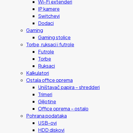
Wi-Fi extenderi
IP kamere
Switchevi
Dodaci
Gaming
Gaming stolice
Torbe, ruksaci i futrole
Futrole
Torbe
Ruksaci
Kalkulatori
Ostala office oprema
Uništavač papira – shredderi
Trimeri
Giljotine
Office oprema – ostalo
Pohrana podataka
USB-ovi
HDD diskovi