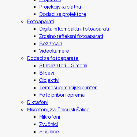
Projekcijska platna
Dodaci za projektore
Fotoaparati
Digitalni kompaktni fotoaparati
Zrcalno refleksni fotoaparati
Bez zrcala
Videokamere
Dodaci za fotoaparate
Stabilizatori – Gimbali
Blicevi
Objektivi
Termosublimacijski printeri
Foto pribor i oprema
Diktafoni
Mikrofoni, zvučnici i slušalice
Mikrofoni
Zvučnici
Slušalice