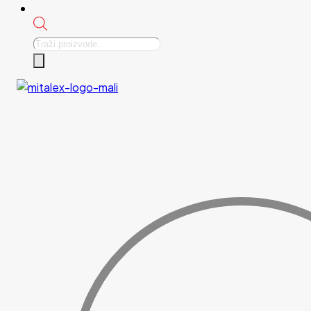
Products
search