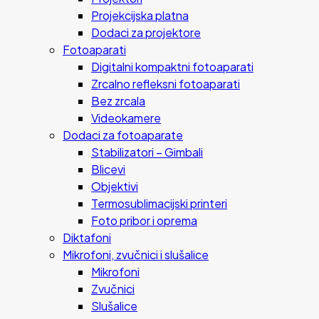
Projekcijska platna
Dodaci za projektore
Fotoaparati
Digitalni kompaktni fotoaparati
Zrcalno refleksni fotoaparati
Bez zrcala
Videokamere
Dodaci za fotoaparate
Stabilizatori – Gimbali
Blicevi
Objektivi
Termosublimacijski printeri
Foto pribor i oprema
Diktafoni
Mikrofoni, zvučnici i slušalice
Mikrofoni
Zvučnici
Slušalice