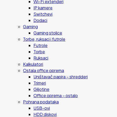
Wi-Fi extenderi
IP kamere
Switchevi
Dodaci
Gaming
Gaming stolice
Torbe, ruksaci i futrole
Futrole
Torbe
Ruksaci
Kalkulatori
Ostala office oprema
Uništavač papira – shredderi
Trimeri
Giljotine
Office oprema – ostalo
Pohrana podataka
USB-ovi
HDD diskovi