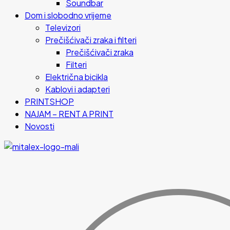
Soundbar
Dom i slobodno vrijeme
Televizori
Prečišćivači zraka i filteri
Prečišćivači zraka
Filteri
Električna bicikla
Kablovi i adapteri
PRINTSHOP
NAJAM – RENT A PRINT
Novosti