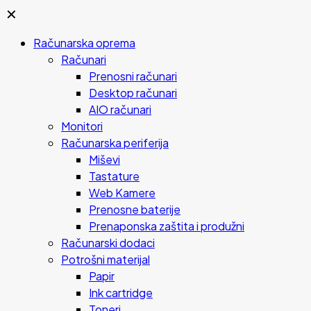
✕
Računarska oprema
Računari
Prenosni računari
Desktop računari
AIO računari
Monitori
Računarska periferija
Miševi
Tastature
Web Kamere
Prenosne baterije
Prenaponska zaštita i produžni
Računarski dodaci
Potrošni materijal
Papir
Ink cartridge
Toneri