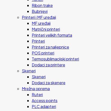
Ribon trake
Bubnjevi
Printeri i MF uređaji
MF uređaji
Matrični printeri
Printeri velikih formata
Printeri
Printeri za naljepnice
POS printeri
Termosublimacijski printeri
Dodaci za printere
Skeneri
Skeneri
Dodaci za skenere
Mrežna oprema
Ruteri
Access points
PLC adapteri