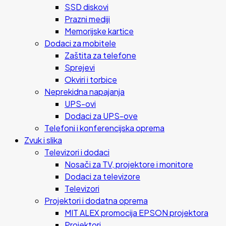
SSD diskovi
Prazni mediji
Memorijske kartice
Dodaci za mobitele
Zaštita za telefone
Sprejevi
Okviri i torbice
Neprekidna napajanja
UPS-ovi
Dodaci za UPS-ove
Telefoni i konferencijska oprema
Zvuk i slika
Televizori i dodaci
Nosači za TV, projektore i monitore
Dodaci za televizore
Televizori
Projektori i dodatna oprema
MIT ALEX promocija EPSON projektora
Projektori