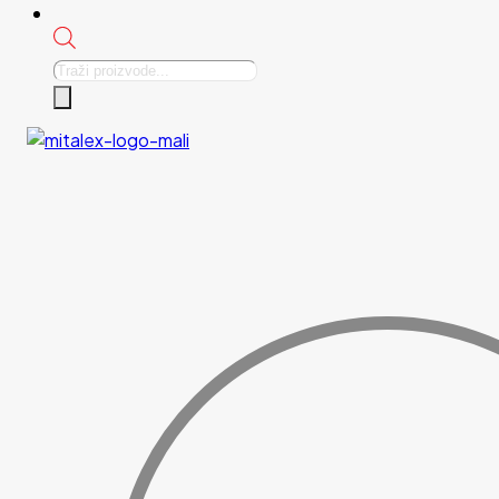
Products
search