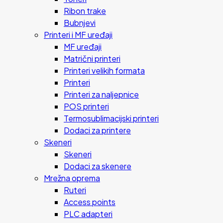
Ribon trake
Bubnjevi
Printeri i MF uređaji
MF uređaji
Matrični printeri
Printeri velikih formata
Printeri
Printeri za naljepnice
POS printeri
Termosublimacijski printeri
Dodaci za printere
Skeneri
Skeneri
Dodaci za skenere
Mrežna oprema
Ruteri
Access points
PLC adapteri