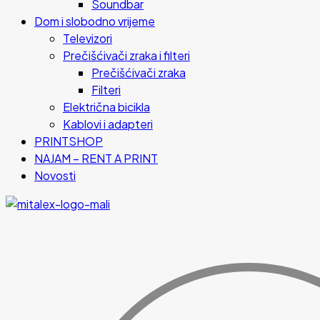
Soundbar
Dom i slobodno vrijeme
Televizori
Prečišćivači zraka i filteri
Prečišćivači zraka
Filteri
Električna bicikla
Kablovi i adapteri
PRINTSHOP
NAJAM – RENT A PRINT
Novosti