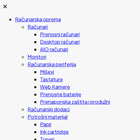
✕
Računarska oprema
Računari
Prenosni računari
Desktop računari
AIO računari
Monitori
Računarska periferija
Miševi
Tastature
Web Kamere
Prenosne baterije
Prenaponska zaštita i produžni
Računarski dodaci
Potrošni materijal
Papir
Ink cartridge
Toneri