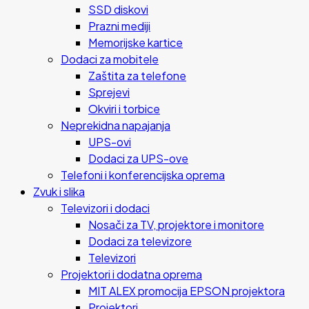
SSD diskovi
Prazni mediji
Memorijske kartice
Dodaci za mobitele
Zaštita za telefone
Sprejevi
Okviri i torbice
Neprekidna napajanja
UPS-ovi
Dodaci za UPS-ove
Telefoni i konferencijska oprema
Zvuk i slika
Televizori i dodaci
Nosači za TV, projektore i monitore
Dodaci za televizore
Televizori
Projektori i dodatna oprema
MIT ALEX promocija EPSON projektora
Projektori