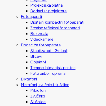
Projekcijska platna
Dodaci za projektore
Fotoaparati
Digitalni kompaktni fotoaparati
Zrcalno refleksni fotoaparati
Bez zrcala
Videokamere
Dodaci za fotoaparate
Stabilizatori – Gimbali
Blicevi
Objektivi
Termosublimacijski printeri
Foto pribor i oprema
Diktafoni
Mikrofoni, zvučnici i slušalice
Mikrofoni
Zvučnici
Slušalice