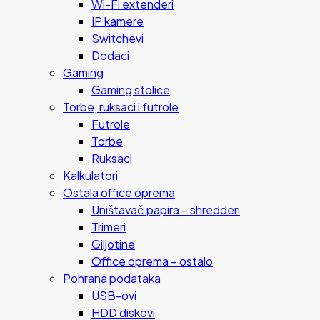
Wi-Fi extenderi
IP kamere
Switchevi
Dodaci
Gaming
Gaming stolice
Torbe, ruksaci i futrole
Futrole
Torbe
Ruksaci
Kalkulatori
Ostala office oprema
Uništavač papira – shredderi
Trimeri
Giljotine
Office oprema – ostalo
Pohrana podataka
USB-ovi
HDD diskovi