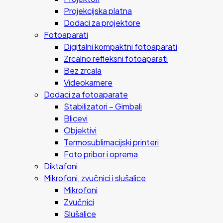
Projekcijska platna
Dodaci za projektore
Fotoaparati
Digitalni kompaktni fotoaparati
Zrcalno refleksni fotoaparati
Bez zrcala
Videokamere
Dodaci za fotoaparate
Stabilizatori – Gimbali
Blicevi
Objektivi
Termosublimacijski printeri
Foto pribor i oprema
Diktafoni
Mikrofoni, zvučnici i slušalice
Mikrofoni
Zvučnici
Slušalice