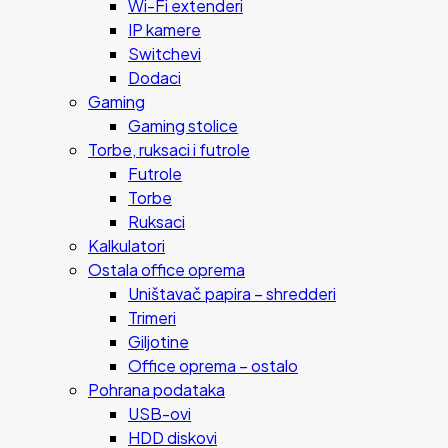
Wi-Fi extenderi
IP kamere
Switchevi
Dodaci
Gaming
Gaming stolice
Torbe, ruksaci i futrole
Futrole
Torbe
Ruksaci
Kalkulatori
Ostala office oprema
Uništavač papira – shredderi
Trimeri
Giljotine
Office oprema – ostalo
Pohrana podataka
USB-ovi
HDD diskovi