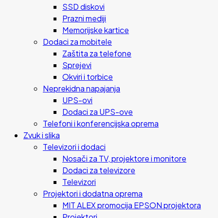
SSD diskovi
Prazni mediji
Memorijske kartice
Dodaci za mobitele
Zaštita za telefone
Sprejevi
Okviri i torbice
Neprekidna napajanja
UPS-ovi
Dodaci za UPS-ove
Telefoni i konferencijska oprema
Zvuk i slika
Televizori i dodaci
Nosači za TV, projektore i monitore
Dodaci za televizore
Televizori
Projektori i dodatna oprema
MIT ALEX promocija EPSON projektora
Projektori