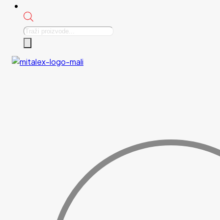
Products
search