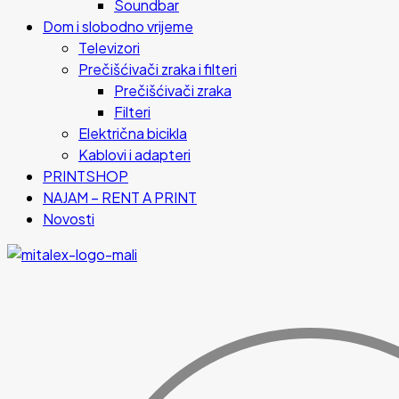
Soundbar
Dom i slobodno vrijeme
Televizori
Prečišćivači zraka i filteri
Prečišćivači zraka
Filteri
Električna bicikla
Kablovi i adapteri
PRINTSHOP
NAJAM – RENT A PRINT
Novosti