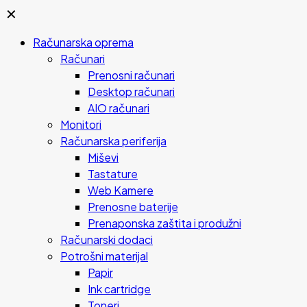
✕
Računarska oprema
Računari
Prenosni računari
Desktop računari
AIO računari
Monitori
Računarska periferija
Miševi
Tastature
Web Kamere
Prenosne baterije
Prenaponska zaštita i produžni
Računarski dodaci
Potrošni materijal
Papir
Ink cartridge
Toneri