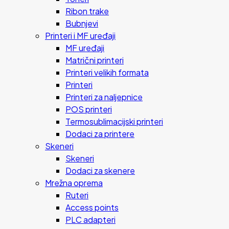
Ribon trake
Bubnjevi
Printeri i MF uređaji
MF uređaji
Matrični printeri
Printeri velikih formata
Printeri
Printeri za naljepnice
POS printeri
Termosublimacijski printeri
Dodaci za printere
Skeneri
Skeneri
Dodaci za skenere
Mrežna oprema
Ruteri
Access points
PLC adapteri