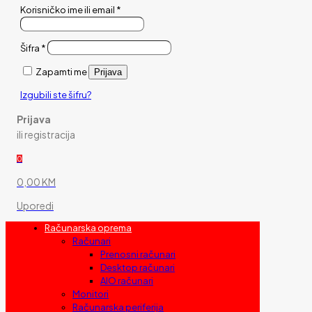
Korisničko ime ili email
*
Šifra
*
Zapamti me
Prijava
Izgubili ste šifru?
Prijava
ili registracija
0
0,00 KM
Uporedi
Računarska oprema
Računari
Prenosni računari
Desktop računari
AIO računari
Monitori
Računarska periferija