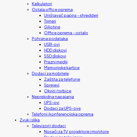
Kalkulatori
Ostala office oprema
Uništavač papira – shredderi
Trimeri
Giljotine
Office oprema – ostalo
Pohrana podataka
USB-ovi
HDD diskovi
SSD diskovi
Prazni mediji
Memorijske kartice
Dodaci za mobitele
Zaštita za telefone
Sprejevi
Okviri i torbice
Neprekidna napajanja
UPS-ovi
Dodaci za UPS-ove
Telefoni i konferencijska oprema
Zvuk i slika
Televizori i dodaci
Nosači za TV, projektore i monitore