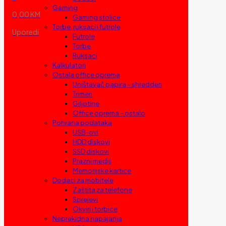
Gaming
0,00 KM
Gaming stolice
Torbe, ruksaci i futrole
Uporedi
Futrole
Torbe
Ruksaci
Kalkulatori
Ostala office oprema
Uništavač papira – shredderi
Trimeri
Giljotine
Office oprema – ostalo
Pohrana podataka
USB-ovi
HDD diskovi
SSD diskovi
Prazni mediji
Memorijske kartice
Dodaci za mobitele
Zaštita za telefone
Sprejevi
Okviri i torbice
Neprekidna napajanja