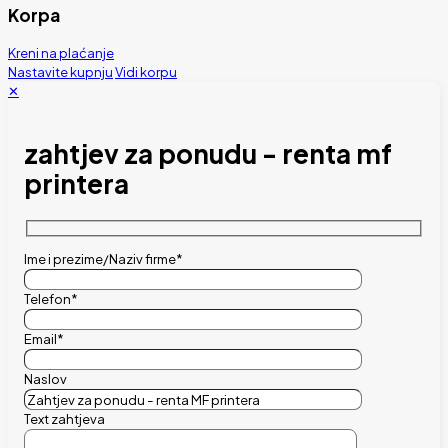
Korpa
Kreni na plaćanje
Nastavite kupnju
Vidi korpu
✕
zahtjev za ponudu - renta mf
printera
Ime i prezime/Naziv firme*
Telefon*
Email*
Naslov
Text zahtjeva