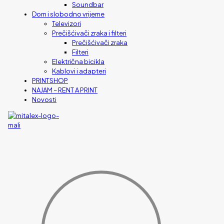
Soundbar
Dom i slobodno vrijeme
Televizori
Prečišćivači zraka i filteri
Prečišćivači zraka
Filteri
Električna bicikla
Kablovi i adapteri
PRINTSHOP
NAJAM – RENT A PRINT
Novosti