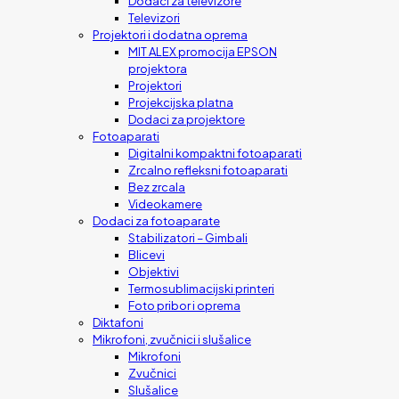
Dodaci za televizore
Televizori
Projektori i dodatna oprema
MIT ALEX promocija EPSON
projektora
Projektori
Projekcijska platna
Dodaci za projektore
Fotoaparati
Digitalni kompaktni fotoaparati
Zrcalno refleksni fotoaparati
Bez zrcala
Videokamere
Dodaci za fotoaparate
Stabilizatori – Gimbali
Blicevi
Objektivi
Termosublimacijski printeri
Foto pribor i oprema
Diktafoni
Mikrofoni, zvučnici i slušalice
Mikrofoni
Zvučnici
Slušalice