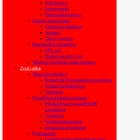
SSD diskovi
Prazni mediji
Memorijske kartice
Dodaci za mobitele
Zaštita za telefone
Sprejevi
Okviri i torbice
Neprekidna napajanja
UPS-ovi
Dodaci za UPS-ove
Telefoni i konferencijska oprema
Zvuk i slika
Televizori i dodaci
Nosači za TV, projektore i monitore
Dodaci za televizore
Televizori
Projektori i dodatna oprema
MIT ALEX promocija EPSON
projektora
Projektori
Projekcijska platna
Dodaci za projektore
Fotoaparati
Digitalni kompaktni fotoaparati