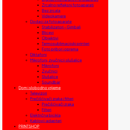
Zrcalno refleksni fotoaparati
Bez zrcala
Videokamere
Dodaci za fotoaparate
Stabilizatori – Gimbali
Blicevi
Objektivi
Termosublimacijski printeri
Foto pribor i oprema
Diktafoni
Mikrofoni, zvučnici i slušalice
Mikrofoni
Zvučnici
Slušalice
Soundbar
Dom i slobodno vrijeme
Televizori
Prečišćivači zraka i filteri
Prečišćivači zraka
Filteri
Električna bicikla
Kablovi i adapteri
PRINTSHOP