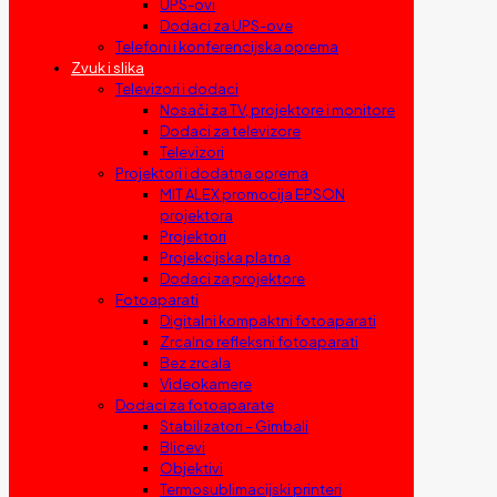
UPS-ovi
Dodaci za UPS-ove
Telefoni i konferencijska oprema
Zvuk i slika
Televizori i dodaci
Nosači za TV, projektore i monitore
Dodaci za televizore
Televizori
Projektori i dodatna oprema
MIT ALEX promocija EPSON
projektora
Projektori
Projekcijska platna
Dodaci za projektore
Fotoaparati
Digitalni kompaktni fotoaparati
Zrcalno refleksni fotoaparati
Bez zrcala
Videokamere
Dodaci za fotoaparate
Stabilizatori – Gimbali
Blicevi
Objektivi
Termosublimacijski printeri