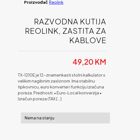
Proizvođač
Reolink
RAZVODNA KUTIJA
REOLINK, ZASTITA ZA
KABLOVE
49,20
KM
TX-1210E je 12-znamenkasti stolni kalkulator s
velikim nagibnim zaslonom. Ima stabilnu
tipkovnicu, euro konverter i funkciju izračuna
poreza. Prednosti: • Euro-Local konverzija •
Izračun poreza (TAX
[…]
Nema na stanju