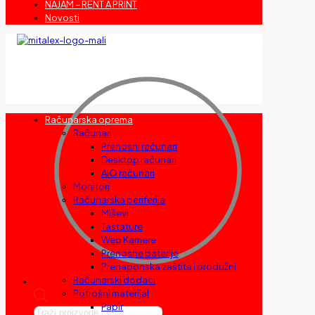
NAJAM – RENT A PRINT
Novosti
Računarska oprema
Računari
Prenosni računari
Desktop računari
AIO računari
Monitori
Računarska periferija
Miševi
Tastature
Web Kamere
Prenosne baterije
Prenaponska zaštita i produžni
Računarski dodaci
Potrošni materijal
Papir
Products