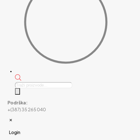
Products
search
Podrška:
+(387) 35 265 040
✕
Login