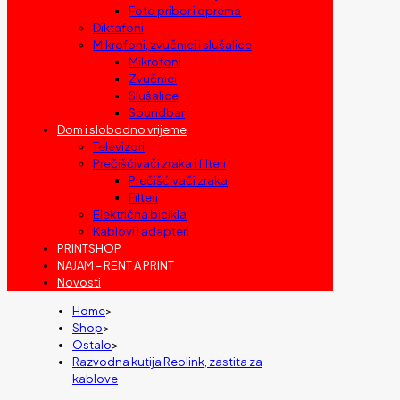
Foto pribor i oprema
Diktafoni
Mikrofoni, zvučnici i slušalice
Mikrofoni
Zvučnici
Slušalice
Soundbar
Dom i slobodno vrijeme
Televizori
Prečišćivači zraka i filteri
Prečišćivači zraka
Filteri
Električna bicikla
Kablovi i adapteri
PRINTSHOP
NAJAM – RENT A PRINT
Novosti
Home
>
Shop
>
Ostalo
>
Razvodna kutija Reolink, zastita za
kablove