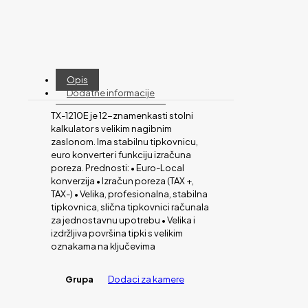
Opis
Dodatne informacije
TX-1210E je 12-znamenkasti stolni
kalkulator s velikim nagibnim
zaslonom. Ima stabilnu tipkovnicu,
euro konverter i funkciju izračuna
poreza. Prednosti: • Euro-Local
konverzija • Izračun poreza (TAX +,
TAX-) • Velika, profesionalna, stabilna
tipkovnica, slična tipkovnici računala
za jednostavnu upotrebu • Velika i
izdržljiva površina tipki s velikim
oznakama na ključevima
Grupa
Dodaci za kamere