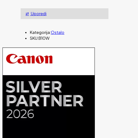
Uporedi
Kategorija:
Ostalo
SKU:
B10W