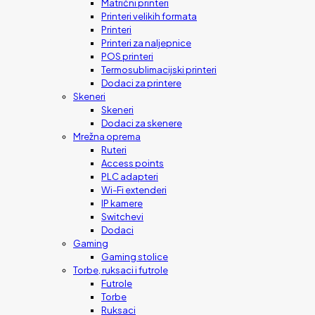
Matrični printeri
Printeri velikih formata
Printeri
Printeri za naljepnice
POS printeri
Termosublimacijski printeri
Dodaci za printere
Skeneri
Skeneri
Dodaci za skenere
Mrežna oprema
Ruteri
Access points
PLC adapteri
Wi-Fi extenderi
IP kamere
Switchevi
Dodaci
Gaming
Gaming stolice
Torbe, ruksaci i futrole
Futrole
Torbe
Ruksaci