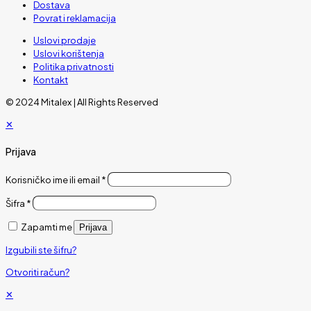
Dostava
Povrat i reklamacija
Uslovi prodaje
Uslovi korištenja
Politika privatnosti
Kontakt
© 2024 Mitalex | All Rights Reserved
✕
Prijava
Korisničko ime ili email
*
Šifra
*
Zapamti me
Prijava
Izgubili ste šifru?
Otvoriti račun?
✕