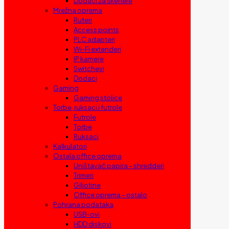
Dodaci za skenere
Mrežna oprema
Ruteri
Access points
PLC adapteri
Wi-Fi extenderi
IP kamere
Switchevi
Dodaci
Gaming
Gaming stolice
Torbe, ruksaci i futrole
Futrole
Torbe
Ruksaci
Kalkulatori
Ostala office oprema
Uništavač papira – shredderi
Trimeri
Giljotine
Office oprema – ostalo
Pohrana podataka
USB-ovi
HDD diskovi