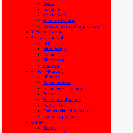
Miševi
Tastature
Web Kamere
Prenosne baterije
Prenaponska zaštita i produžni
Računarski dodaci
Potrošni materijal
Papir
Ink cartridge
Toneri
Ribon trake
Bubnjevi
Printeri i MF uređaji
MF uređaji
Matrični printeri
Printeri velikih formata
Printeri
Printeri za naljepnice
POS printeri
Termosublimacijski printeri
Dodaci za printere
Skeneri
Skeneri