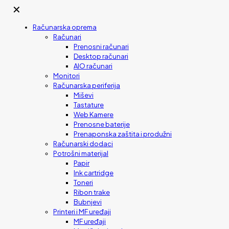
✕
Računarska oprema
Računari
Prenosni računari
Desktop računari
AIO računari
Monitori
Računarska periferija
Miševi
Tastature
Web Kamere
Prenosne baterije
Prenaponska zaštita i produžni
Računarski dodaci
Potrošni materijal
Papir
Ink cartridge
Toneri
Ribon trake
Bubnjevi
Printeri i MF uređaji
MF uređaji