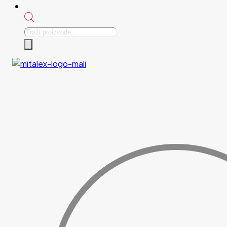
Products
search