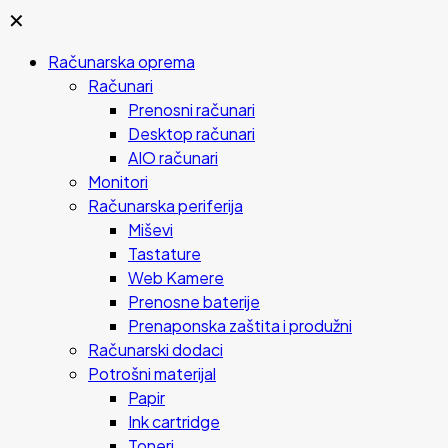
✕
Računarska oprema
Računari
Prenosni računari
Desktop računari
AIO računari
Monitori
Računarska periferija
Miševi
Tastature
Web Kamere
Prenosne baterije
Prenaponska zaštita i produžni
Računarski dodaci
Potrošni materijal
Papir
Ink cartridge
Toneri