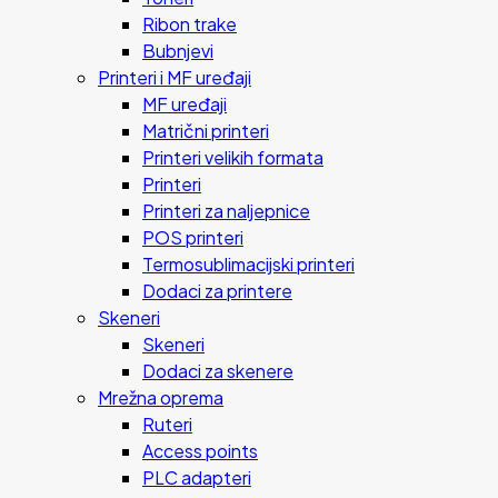
Ribon trake
Bubnjevi
Printeri i MF uređaji
MF uređaji
Matrični printeri
Printeri velikih formata
Printeri
Printeri za naljepnice
POS printeri
Termosublimacijski printeri
Dodaci za printere
Skeneri
Skeneri
Dodaci za skenere
Mrežna oprema
Ruteri
Access points
PLC adapteri