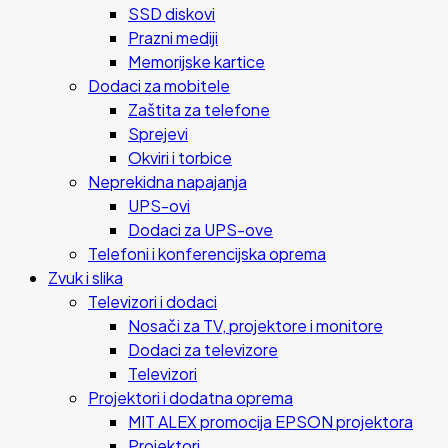
SSD diskovi
Prazni mediji
Memorijske kartice
Dodaci za mobitele
Zaštita za telefone
Sprejevi
Okviri i torbice
Neprekidna napajanja
UPS-ovi
Dodaci za UPS-ove
Telefoni i konferencijska oprema
Zvuk i slika
Televizori i dodaci
Nosači za TV, projektore i monitore
Dodaci za televizore
Televizori
Projektori i dodatna oprema
MIT ALEX promocija EPSON projektora
Projektori