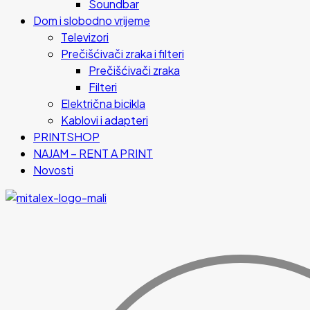
Soundbar
Dom i slobodno vrijeme
Televizori
Prečišćivači zraka i filteri
Prečišćivači zraka
Filteri
Električna bicikla
Kablovi i adapteri
PRINTSHOP
NAJAM – RENT A PRINT
Novosti