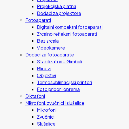
Projekcijska platna
Dodaci za projektore
Fotoaparati
Digitalni kompaktni fotoaparati
Zrcalno refleksni fotoaparati
Bez zrcala
Videokamere
Dodaci za fotoaparate
Stabilizatori – Gimbali
Blicevi
Objektivi
Termosublimacijski printeri
Foto pribor i oprema
Diktafoni
Mikrofoni, zvučnici i slušalice
Mikrofoni
Zvučnici
Slušalice