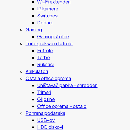
Wi-Fi extenderi
IP kamere
Switchevi
Dodaci
Gaming
Gaming stolice
Torbe, ruksaci i futrole
Futrole
Torbe
Ruksaci
Kalkulatori
Ostala office oprema
Uništavač papira – shredderi
Trimeri
Giljotine
Office oprema – ostalo
Pohrana podataka
USB-ovi
HDD diskovi