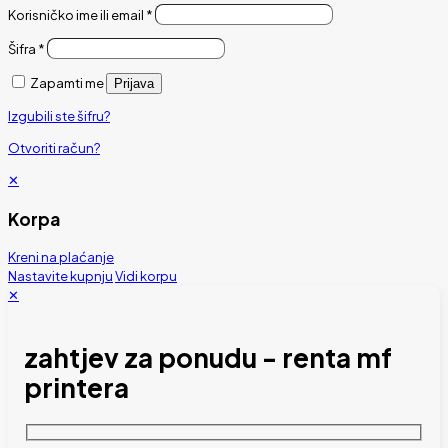
Korisničko ime ili email
*
Šifra
*
Zapamti me
Prijava
Izgubili ste šifru?
Otvoriti račun?
✕
Korpa
Kreni na plaćanje
Nastavite kupnju
Vidi korpu
✕
zahtjev za ponudu - renta mf
printera