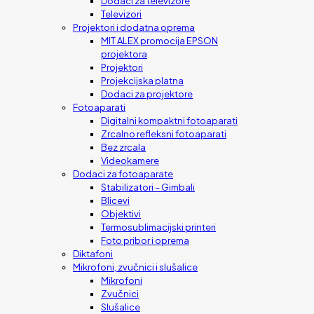
Dodaci za televizore
Televizori
Projektori i dodatna oprema
MIT ALEX promocija EPSON
projektora
Projektori
Projekcijska platna
Dodaci za projektore
Fotoaparati
Digitalni kompaktni fotoaparati
Zrcalno refleksni fotoaparati
Bez zrcala
Videokamere
Dodaci za fotoaparate
Stabilizatori – Gimbali
Blicevi
Objektivi
Termosublimacijski printeri
Foto pribor i oprema
Diktafoni
Mikrofoni, zvučnici i slušalice
Mikrofoni
Zvučnici
Slušalice