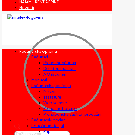
NAJAM – RENT A PRINT
Novosti
Računarska oprema
Računari
Prenosni računari
Desktop računari
AIO računari
Monitori
Računarska periferija
Miševi
Tastature
Web Kamere
Prenosne baterije
Prenaponska zaštita i produžni
Računarski dodaci
Potrošni materijal
Papir
Products