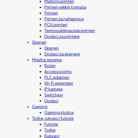
Matrični printeri
Printeri velikih formata
Printeri
Printeri za naljepnice
POS printeri
Termosublimacijski printeri
Dodaci za printere
Skeneri
Skeneri
Dodaci za skenere
Mrežna oprema
Ruteri
Access points
PLC adapteri
Wi-Fi extenderi
IP kamere
Switchevi
Dodaci
Gaming
Gaming stolice
Torbe, ruksaci i futrole
Futrole
Torbe
Ruksaci