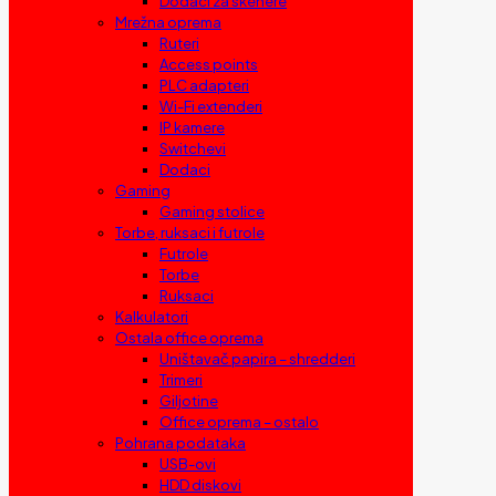
Dodaci za skenere
Mrežna oprema
Ruteri
Access points
PLC adapteri
Wi-Fi extenderi
IP kamere
Switchevi
Dodaci
Gaming
Gaming stolice
Torbe, ruksaci i futrole
Futrole
Torbe
Ruksaci
Kalkulatori
Ostala office oprema
Uništavač papira – shredderi
Trimeri
Giljotine
Office oprema – ostalo
Pohrana podataka
USB-ovi
HDD diskovi