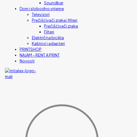
Soundbar
Dom i slobodno vrijeme
Televizori
Prečišćivači zraka i filteri
Prečišćivači zraka
Filteri
Električna bicikla
Kablovi i adapteri
PRINTSHOP
NAJAM – RENT A PRINT
Novosti