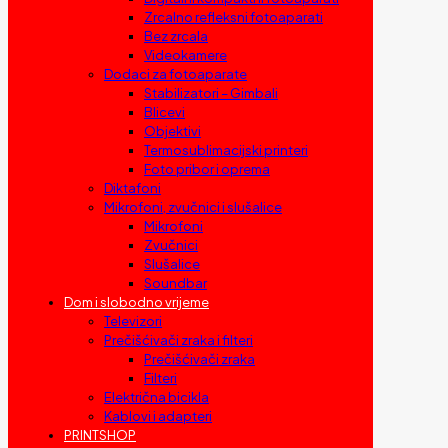
Zrcalno refleksni fotoaparati
Bez zrcala
Videokamere
Dodaci za fotoaparate
Stabilizatori – Gimbali
Blicevi
Objektivi
Termosublimacijski printeri
Foto pribor i oprema
Diktafoni
Mikrofoni, zvučnici i slušalice
Mikrofoni
Zvučnici
Slušalice
Soundbar
Dom i slobodno vrijeme
Televizori
Prečišćivači zraka i filteri
Prečišćivači zraka
Filteri
Električna bicikla
Kablovi i adapteri
PRINTSHOP