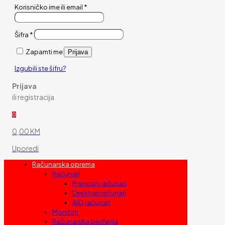
Korisničko ime ili email
*
Šifra
*
Zapamti me
Prijava
Izgubili ste šifru?
Prijava
ili registracija
0
0,00 KM
Uporedi
Računarska oprema
Računari
Prenosni računari
Desktop računari
AIO računari
Monitori
Računarska periferija