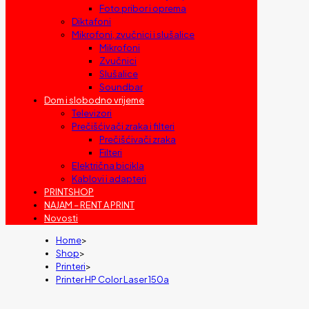
Foto pribor i oprema
Diktafoni
Mikrofoni, zvučnici i slušalice
Mikrofoni
Zvučnici
Slušalice
Soundbar
Dom i slobodno vrijeme
Televizori
Prečišćivači zraka i filteri
Prečišćivači zraka
Filteri
Električna bicikla
Kablovi i adapteri
PRINTSHOP
NAJAM – RENT A PRINT
Novosti
Home
>
Shop
>
Printeri
>
Printer HP Color Laser 150a