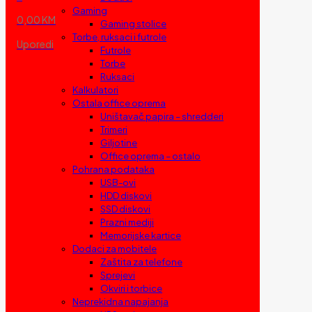
Gaming
0,00 KM
Gaming stolice
Torbe, ruksaci i futrole
Uporedi
Futrole
Torbe
Ruksaci
Kalkulatori
Ostala office oprema
Uništavač papira – shredderi
Trimeri
Giljotine
Office oprema – ostalo
Pohrana podataka
USB-ovi
HDD diskovi
SSD diskovi
Prazni mediji
Memorijske kartice
Dodaci za mobitele
Zaštita za telefone
Sprejevi
Okviri i torbice
Neprekidna napajanja