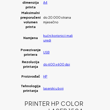
dimenzija
A4
printa
Maksimalni
preporučeni
do 20.000 strana
volumen
mjesečno
printa
kućni korisnici i mali
Namjena
uredi
Povezivanje
USB
printera
Rezolucija
do 600 x 600 dpi
printanja
Proizvođač
HP
Tehnologija
laserski u boji
printanja
PRINTER HP COLOR