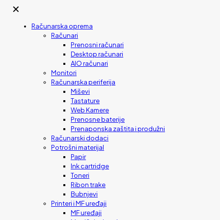
✕
Računarska oprema
Računari
Prenosni računari
Desktop računari
AIO računari
Monitori
Računarska periferija
Miševi
Tastature
Web Kamere
Prenosne baterije
Prenaponska zaštita i produžni
Računarski dodaci
Potrošni materijal
Papir
Ink cartridge
Toneri
Ribon trake
Bubnjevi
Printeri i MF uređaji
MF uređaji