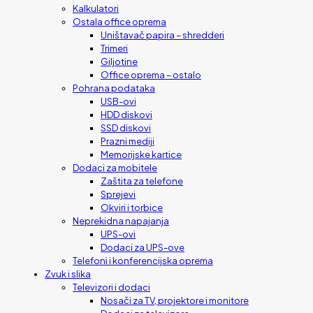
Kalkulatori
Ostala office oprema
Uništavač papira – shredderi
Trimeri
Giljotine
Office oprema – ostalo
Pohrana podataka
USB-ovi
HDD diskovi
SSD diskovi
Prazni mediji
Memorijske kartice
Dodaci za mobitele
Zaštita za telefone
Sprejevi
Okviri i torbice
Neprekidna napajanja
UPS-ovi
Dodaci za UPS-ove
Telefoni i konferencijska oprema
Zvuk i slika
Televizori i dodaci
Nosači za TV, projektore i monitore