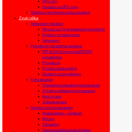
UPS-ovi
Dodaci za UPS-ove
Telefoni i konferencijska oprema
Zvuk i slika
Televizori i dodaci
Nosači za TV, projektore i monitore
Dodaci za televizore
Televizori
Projektori i dodatna oprema
MIT ALEX promocija EPSON
projektora
Projektori
Projekcijska platna
Dodaci za projektore
Fotoaparati
Digitalni kompaktni fotoaparati
Zrcalno refleksni fotoaparati
Bez zrcala
Videokamere
Dodaci za fotoaparate
Stabilizatori – Gimbali
Blicevi
Objektivi
Termosublimacijski printeri