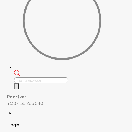
Products
search
Podrška:
+(387) 35 265 040
✕
Login