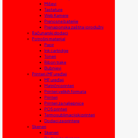
Miševi
Tastature
Web Kamere
Prenosne baterije
Prenaponska zaštita i produžni
Računarski dodaci
Potrošni materijal
Papir
Ink cartridge
Toneri
Ribon trake
Bubnjevi
Printeri i MF uređaji
MF uređaji
Matrični printeri
Printeri velikih formata
Printeri
Printeri za naljepnice
POS printeri
Termosublimacijski printeri
Dodaci za printere
Skeneri
Skeneri