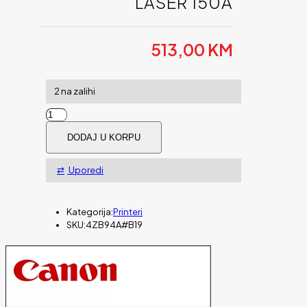
LASER 150A
513,00
KM
2 na zalihi
Printer
HP
DODAJ U KORPU
Color
Laser
150a
Uporedi
količina
Kategorija:
Printeri
SKU:
4ZB94A#B19