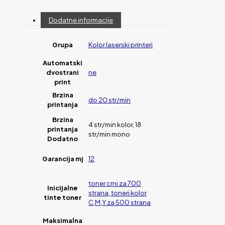
Dodatne informacije
Grupa
Kolor laserski printeri
Automatski
dvostrani
ne
print
Brzina
do 20 str/min
printanja
Brzina
4 str/min kolor, 18
printanja
str/min mono
Dodatno
Garancija mj
12
toner crni za 700
Inicijalne
strana, toneri kolor
tinte toner
C,M,Y za 500 strana
Maksimalna