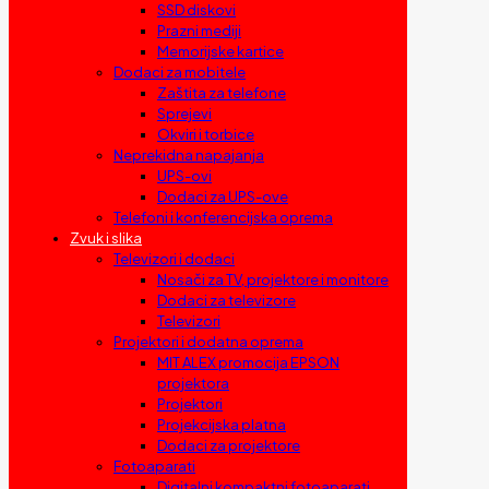
SSD diskovi
Prazni mediji
Memorijske kartice
Dodaci za mobitele
Zaštita za telefone
Sprejevi
Okviri i torbice
Neprekidna napajanja
UPS-ovi
Dodaci za UPS-ove
Telefoni i konferencijska oprema
Zvuk i slika
Televizori i dodaci
Nosači za TV, projektore i monitore
Dodaci za televizore
Televizori
Projektori i dodatna oprema
MIT ALEX promocija EPSON
projektora
Projektori
Projekcijska platna
Dodaci za projektore
Fotoaparati
Digitalni kompaktni fotoaparati