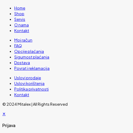
Home
Shop
Servis
O nama
Kontakt
Moj račun
FAQ
Opcije plaćanja
Sigurnost plaćanja
Dostava
Povrat i reklamacija
Uslovi prodaje
Uslovi korištenja
Politika privatnosti
Kontakt
© 2024 Mitalex | All Rights Reserved
✕
Prijava