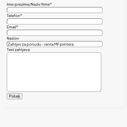
Ime i prezime/Naziv firme*
Telefon*
Email*
Naslov
Text zahtjeva