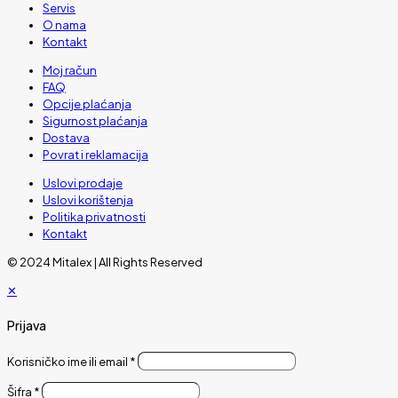
Servis
O nama
Kontakt
Moj račun
FAQ
Opcije plaćanja
Sigurnost plaćanja
Dostava
Povrat i reklamacija
Uslovi prodaje
Uslovi korištenja
Politika privatnosti
Kontakt
© 2024 Mitalex | All Rights Reserved
✕
Prijava
Korisničko ime ili email
*
Šifra
*