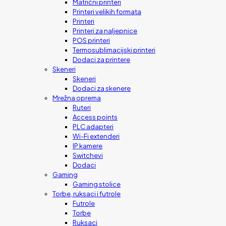
Matrični printeri
Printeri velikih formata
Printeri
Printeri za naljepnice
POS printeri
Termosublimacijski printeri
Dodaci za printere
Skeneri
Skeneri
Dodaci za skenere
Mrežna oprema
Ruteri
Access points
PLC adapteri
Wi-Fi extenderi
IP kamere
Switchevi
Dodaci
Gaming
Gaming stolice
Torbe, ruksaci i futrole
Futrole
Torbe
Ruksaci