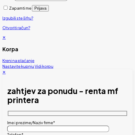
Zapamti me
Prijava
Izgubili ste šifru?
Otvoriti račun?
✕
Korpa
Kreni na plaćanje
Nastavite kupnju
Vidi korpu
✕
zahtjev za ponudu - renta mf
printera
Ime i prezime/Naziv firme*
Telefon*