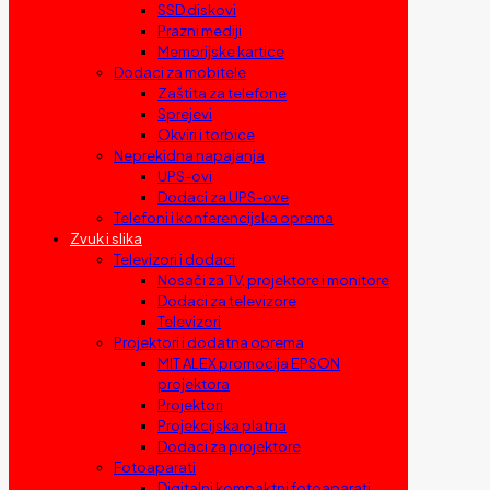
SSD diskovi
Prazni mediji
Memorijske kartice
Dodaci za mobitele
Zaštita za telefone
Sprejevi
Okviri i torbice
Neprekidna napajanja
UPS-ovi
Dodaci za UPS-ove
Telefoni i konferencijska oprema
Zvuk i slika
Televizori i dodaci
Nosači za TV, projektore i monitore
Dodaci za televizore
Televizori
Projektori i dodatna oprema
MIT ALEX promocija EPSON
projektora
Projektori
Projekcijska platna
Dodaci za projektore
Fotoaparati
Digitalni kompaktni fotoaparati