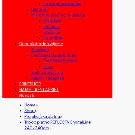
Foto pribor i oprema
Diktafoni
Mikrofoni, zvučnici i slušalice
Mikrofoni
Zvučnici
Slušalice
Soundbar
Dom i slobodno vrijeme
Televizori
Prečišćivači zraka i filteri
Prečišćivači zraka
Filteri
Električna bicikla
Kablovi i adapteri
PRINTSHOP
NAJAM – RENT A PRINT
Novosti
Home
>
Shop
>
Projekcijska platna
>
Tripod platno REFLECTA CrystalLine
240x240cm