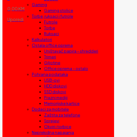
Gaming
0,00 KM
Gaming stolice
Torbe, ruksaci i futrole
Uporedi
Futrole
Torbe
Ruksaci
Kalkulatori
Ostala office oprema
Uništavač papira – shredderi
Trimeri
Giljotine
Office oprema – ostalo
Pohrana podataka
USB-ovi
HDD diskovi
SSD diskovi
Prazni mediji
Memorijske kartice
Dodaci za mobitele
Zaštita za telefone
Sprejevi
Okviri i torbice
Neprekidna napajanja