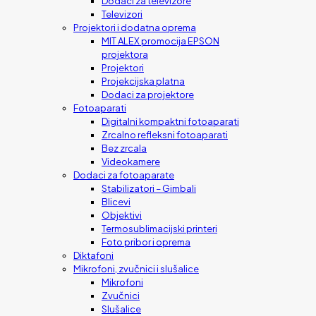
Dodaci za televizore
Televizori
Projektori i dodatna oprema
MIT ALEX promocija EPSON
projektora
Projektori
Projekcijska platna
Dodaci za projektore
Fotoaparati
Digitalni kompaktni fotoaparati
Zrcalno refleksni fotoaparati
Bez zrcala
Videokamere
Dodaci za fotoaparate
Stabilizatori – Gimbali
Blicevi
Objektivi
Termosublimacijski printeri
Foto pribor i oprema
Diktafoni
Mikrofoni, zvučnici i slušalice
Mikrofoni
Zvučnici
Slušalice