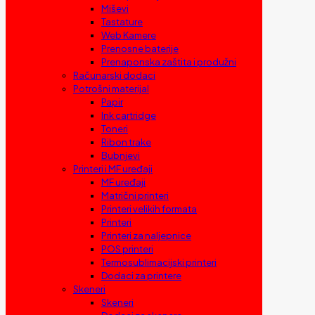
Miševi
Tastature
Web Kamere
Prenosne baterije
Prenaponska zaštita i produžni
Računarski dodaci
Potrošni materijal
Papir
Ink cartridge
Toneri
Ribon trake
Bubnjevi
Printeri i MF uređaji
MF uređaji
Matrični printeri
Printeri velikih formata
Printeri
Printeri za naljepnice
POS printeri
Termosublimacijski printeri
Dodaci za printere
Skeneri
Skeneri