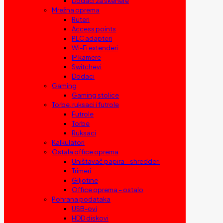
Dodaci za skenere
Mrežna oprema
Ruteri
Access points
PLC adapteri
Wi-Fi extenderi
IP kamere
Switchevi
Dodaci
Gaming
Gaming stolice
Torbe, ruksaci i futrole
Futrole
Torbe
Ruksaci
Kalkulatori
Ostala office oprema
Uništavač papira – shredderi
Trimeri
Giljotine
Office oprema – ostalo
Pohrana podataka
USB-ovi
HDD diskovi