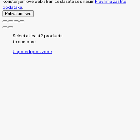
Korištenjem ove web stranice slažete se s našim
Pravilima zaštite
podataka
.
Prihvatam sve
Select at least 2 products
to compare
Usporedi proizvode