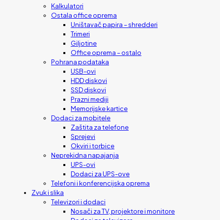
Kalkulatori
Ostala office oprema
Uništavač papira – shredderi
Trimeri
Giljotine
Office oprema – ostalo
Pohrana podataka
USB-ovi
HDD diskovi
SSD diskovi
Prazni mediji
Memorijske kartice
Dodaci za mobitele
Zaštita za telefone
Sprejevi
Okviri i torbice
Neprekidna napajanja
UPS-ovi
Dodaci za UPS-ove
Telefoni i konferencijska oprema
Zvuk i slika
Televizori i dodaci
Nosači za TV, projektore i monitore