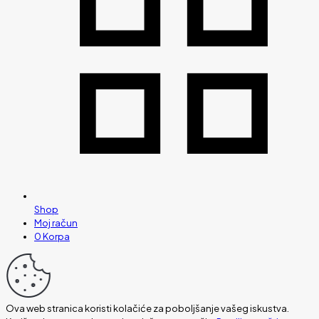
Shop
Moj račun
0
Korpa
Ova web stranica koristi kolačiće za poboljšanje vašeg iskustva.