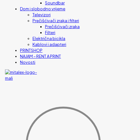
Soundbar
Dom i slobodno vrijeme
Televizori
Prečišćivači zraka i filteri
Prečišćivači zraka
Filteri
Električna bicikla
Kablovi i adapteri
PRINTSHOP
NAJAM – RENT A PRINT
Novosti