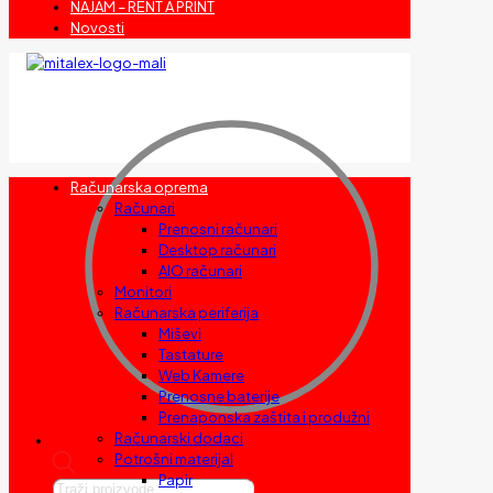
NAJAM – RENT A PRINT
Novosti
Računarska oprema
Računari
Prenosni računari
Desktop računari
AIO računari
Monitori
Računarska periferija
Miševi
Tastature
Web Kamere
Prenosne baterije
Prenaponska zaštita i produžni
Računarski dodaci
Potrošni materijal
Papir
Products