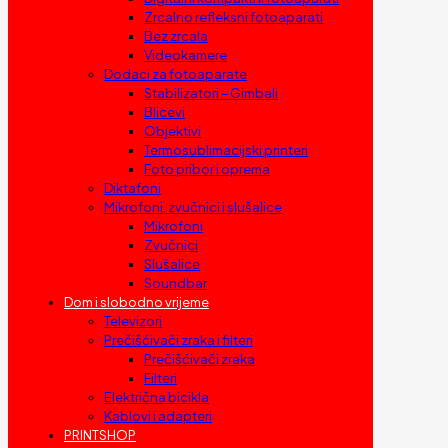
Zrcalno refleksni fotoaparati
Bez zrcala
Videokamere
Dodaci za fotoaparate
Stabilizatori – Gimbali
Blicevi
Objektivi
Termosublimacijski printeri
Foto pribor i oprema
Diktafoni
Mikrofoni, zvučnici i slušalice
Mikrofoni
Zvučnici
Slušalice
Soundbar
Dom i slobodno vrijeme
Televizori
Prečišćivači zraka i filteri
Prečišćivači zraka
Filteri
Električna bicikla
Kablovi i adapteri
PRINTSHOP