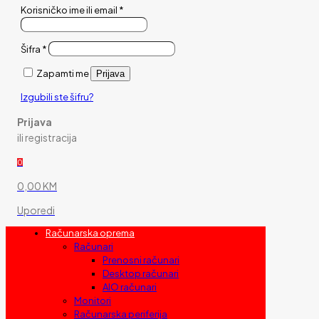
Korisničko ime ili email
*
Šifra
*
Zapamti me
Prijava
Izgubili ste šifru?
Prijava
ili registracija
0
0,00 KM
Uporedi
Računarska oprema
Računari
Prenosni računari
Desktop računari
AIO računari
Monitori
Računarska periferija