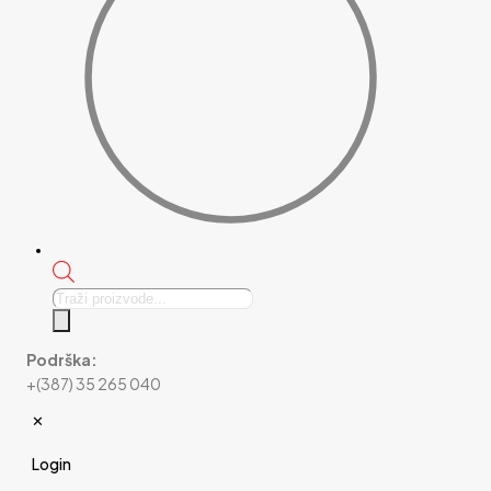
Products
search
Podrška:
+(387) 35 265 040
✕
Login