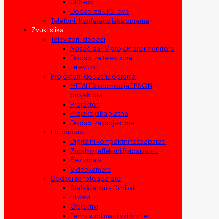
UPS-ovi
Dodaci za UPS-ove
Telefoni i konferencijska oprema
Zvuk i slika
Televizori i dodaci
Nosači za TV, projektore i monitore
Dodaci za televizore
Televizori
Projektori i dodatna oprema
MIT ALEX promocija EPSON
projektora
Projektori
Projekcijska platna
Dodaci za projektore
Fotoaparati
Digitalni kompaktni fotoaparati
Zrcalno refleksni fotoaparati
Bez zrcala
Videokamere
Dodaci za fotoaparate
Stabilizatori – Gimbali
Blicevi
Objektivi
Termosublimacijski printeri