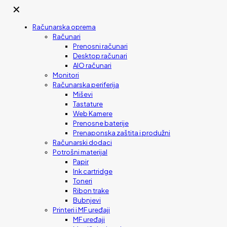
✕
Računarska oprema
Računari
Prenosni računari
Desktop računari
AIO računari
Monitori
Računarska periferija
Miševi
Tastature
Web Kamere
Prenosne baterije
Prenaponska zaštita i produžni
Računarski dodaci
Potrošni materijal
Papir
Ink cartridge
Toneri
Ribon trake
Bubnjevi
Printeri i MF uređaji
MF uređaji