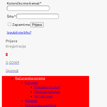
Korisničko ime ili email
*
Šifra
*
Zapamti me
Prijava
Izgubili ste šifru?
Prijava
ili registracija
0
0,00 KM
Uporedi
Računarska oprema
Računari
Prenosni računari
Desktop računari
AIO računari
Monitori
Računarska periferija