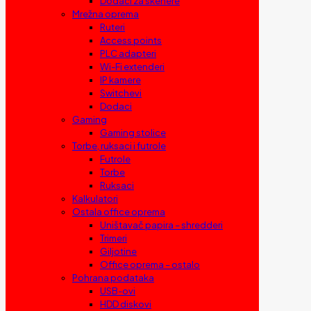
Dodaci za skenere
Mrežna oprema
Ruteri
Access points
PLC adapteri
Wi-Fi extenderi
IP kamere
Switchevi
Dodaci
Gaming
Gaming stolice
Torbe, ruksaci i futrole
Futrole
Torbe
Ruksaci
Kalkulatori
Ostala office oprema
Uništavač papira – shredderi
Trimeri
Giljotine
Office oprema – ostalo
Pohrana podataka
USB-ovi
HDD diskovi