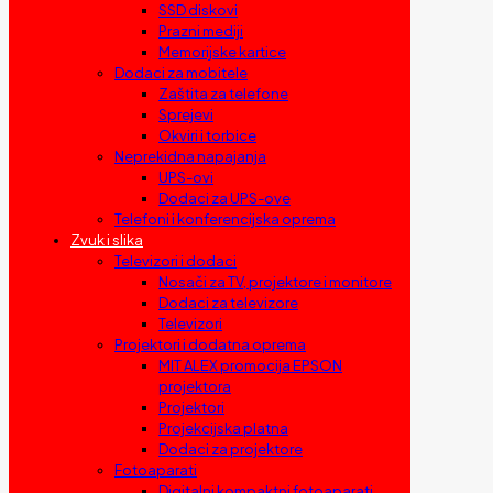
SSD diskovi
Prazni mediji
Memorijske kartice
Dodaci za mobitele
Zaštita za telefone
Sprejevi
Okviri i torbice
Neprekidna napajanja
UPS-ovi
Dodaci za UPS-ove
Telefoni i konferencijska oprema
Zvuk i slika
Televizori i dodaci
Nosači za TV, projektore i monitore
Dodaci za televizore
Televizori
Projektori i dodatna oprema
MIT ALEX promocija EPSON
projektora
Projektori
Projekcijska platna
Dodaci za projektore
Fotoaparati
Digitalni kompaktni fotoaparati