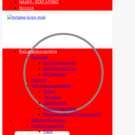
NAJAM – RENT A PRINT
Novosti
Računarska oprema
Računari
Prenosni računari
Desktop računari
AIO računari
Monitori
Računarska periferija
Miševi
Tastature
Web Kamere
Prenosne baterije
Prenaponska zaštita i produžni
Računarski dodaci
Potrošni materijal
Papir
Products