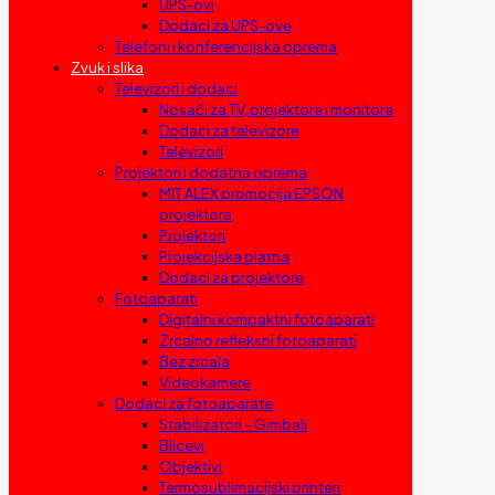
UPS-ovi
Dodaci za UPS-ove
Telefoni i konferencijska oprema
Zvuk i slika
Televizori i dodaci
Nosači za TV, projektore i monitore
Dodaci za televizore
Televizori
Projektori i dodatna oprema
MIT ALEX promocija EPSON
projektora
Projektori
Projekcijska platna
Dodaci za projektore
Fotoaparati
Digitalni kompaktni fotoaparati
Zrcalno refleksni fotoaparati
Bez zrcala
Videokamere
Dodaci za fotoaparate
Stabilizatori – Gimbali
Blicevi
Objektivi
Termosublimacijski printeri