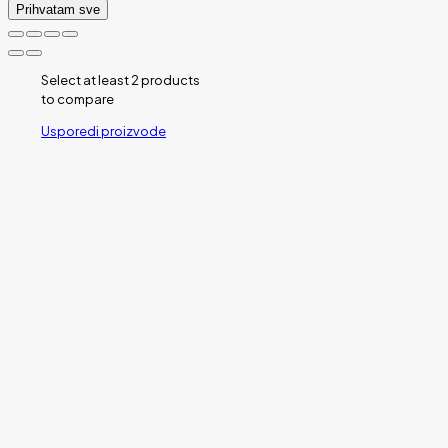
Prihvatam sve
Select at least 2 products
to compare
Usporedi proizvode