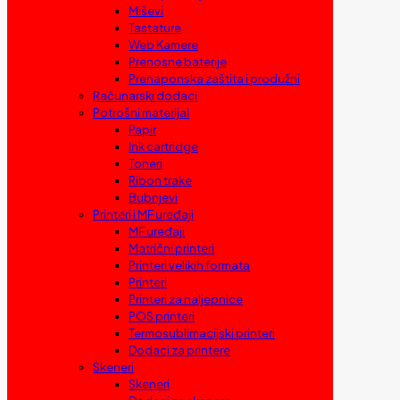
Miševi
Tastature
Web Kamere
Prenosne baterije
Prenaponska zaštita i produžni
Računarski dodaci
Potrošni materijal
Papir
Ink cartridge
Toneri
Ribon trake
Bubnjevi
Printeri i MF uređaji
MF uređaji
Matrični printeri
Printeri velikih formata
Printeri
Printeri za naljepnice
POS printeri
Termosublimacijski printeri
Dodaci za printere
Skeneri
Skeneri