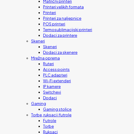
Matrični printeri
Printeri velikih formata
Printeri
Printeri za naljepnice
POS printeri
Termosublimacijski printeri
Dodaci za printere
Skeneri
Skeneri
Dodaci za skenere
Mrežna oprema
Ruteri
Access points
PLC adapteri
Wi-Fi extenderi
IP kamere
Switchevi
Dodaci
Gaming
Gaming stolice
Torbe, ruksaci i futrole
Futrole
Torbe
Ruksaci