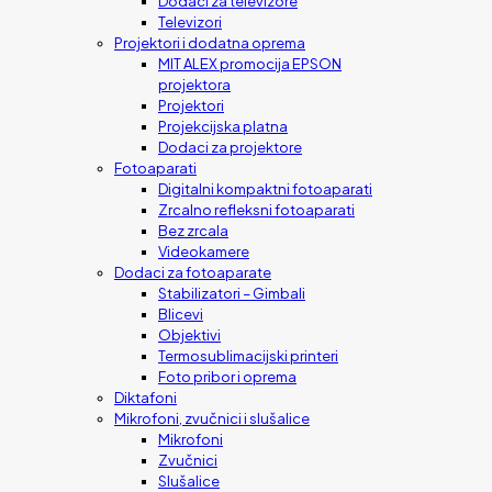
Dodaci za televizore
Televizori
Projektori i dodatna oprema
MIT ALEX promocija EPSON
projektora
Projektori
Projekcijska platna
Dodaci za projektore
Fotoaparati
Digitalni kompaktni fotoaparati
Zrcalno refleksni fotoaparati
Bez zrcala
Videokamere
Dodaci za fotoaparate
Stabilizatori – Gimbali
Blicevi
Objektivi
Termosublimacijski printeri
Foto pribor i oprema
Diktafoni
Mikrofoni, zvučnici i slušalice
Mikrofoni
Zvučnici
Slušalice