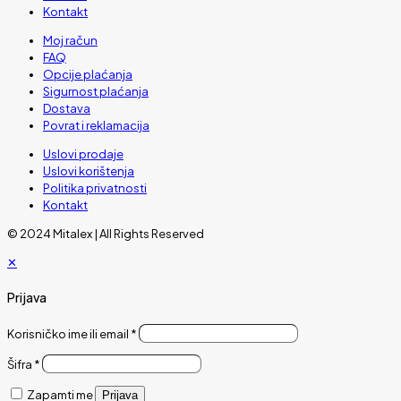
Kontakt
Moj račun
FAQ
Opcije plaćanja
Sigurnost plaćanja
Dostava
Povrat i reklamacija
Uslovi prodaje
Uslovi korištenja
Politika privatnosti
Kontakt
© 2024 Mitalex | All Rights Reserved
✕
Prijava
Korisničko ime ili email
*
Šifra
*
Zapamti me
Prijava