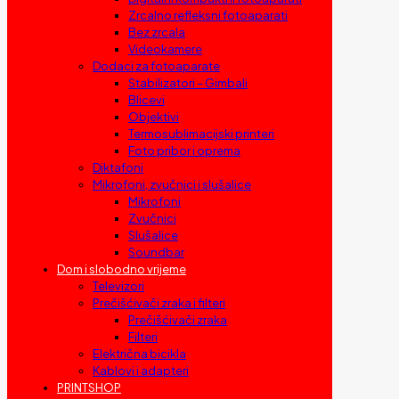
Zrcalno refleksni fotoaparati
Bez zrcala
Videokamere
Dodaci za fotoaparate
Stabilizatori – Gimbali
Blicevi
Objektivi
Termosublimacijski printeri
Foto pribor i oprema
Diktafoni
Mikrofoni, zvučnici i slušalice
Mikrofoni
Zvučnici
Slušalice
Soundbar
Dom i slobodno vrijeme
Televizori
Prečišćivači zraka i filteri
Prečišćivači zraka
Filteri
Električna bicikla
Kablovi i adapteri
PRINTSHOP