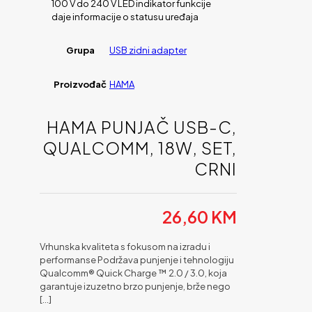
100 V do 240 V LED indikator funkcije
daje informacije o statusu uređaja
Grupa
USB zidni adapter
Proizvođač
HAMA
HAMA PUNJAČ USB-C,
QUALCOMM, 18W, SET,
CRNI
26,60
KM
Vrhunska kvaliteta s fokusom na izradu i
performanse Podržava punjenje i tehnologiju
Qualcomm® Quick Charge ™ 2.0 / 3.0, koja
garantuje izuzetno brzo punjenje, brže nego
[…]