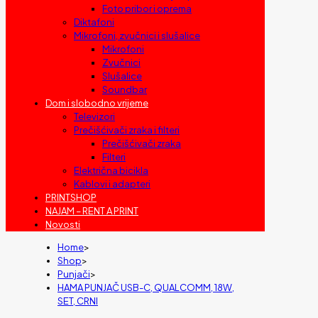
Foto pribor i oprema
Diktafoni
Mikrofoni, zvučnici i slušalice
Mikrofoni
Zvučnici
Slušalice
Soundbar
Dom i slobodno vrijeme
Televizori
Prečišćivači zraka i filteri
Prečišćivači zraka
Filteri
Električna bicikla
Kablovi i adapteri
PRINTSHOP
NAJAM – RENT A PRINT
Novosti
Home
>
Shop
>
Punjači
>
HAMA PUNJAČ USB-C, QUALCOMM, 18W,
SET, CRNI