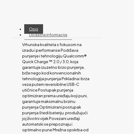
Opis
Dodatne informacije
Vrhunska kvaliteta s fokusom na
izradu i performanse Podržava
punjenje i tehnologiju Qualcomm®
Quick Charge ™ 2.0 / 3.0, koja
garantuje izuzetno brzo punjenje,
brže nego kod konvencionalnih
tehnologija punjenja Prikladna i brza
veza putem reversibilne USB-C
utičnice Postupak punjenja
optimiziran prema uređaju koji puni,
garantuje maksimalnu brzinu
punjenja Optimizirani postupak
punjenja štedi bateriju, produžujući
joj životni vijek Povezani uređaji
automatski se prepoznaju i
optimalno pune Mrežna opskrba od