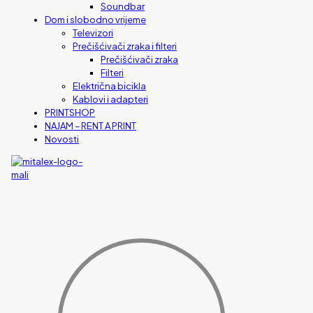
Soundbar
Dom i slobodno vrijeme
Televizori
Prečišćivači zraka i filteri
Prečišćivači zraka
Filteri
Električna bicikla
Kablovi i adapteri
PRINTSHOP
NAJAM – RENT A PRINT
Novosti