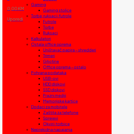
Gaming
0,00 KM
Gaming stolice
Torbe, ruksaci i futrole
Uporedi
Futrole
Torbe
Ruksaci
Kalkulatori
Ostala office oprema
Uništavač papira – shredderi
Trimeri
Giljotine
Office oprema – ostalo
Pohrana podataka
USB-ovi
HDD diskovi
SSD diskovi
Prazni mediji
Memorijske kartice
Dodaci za mobitele
Zaštita za telefone
Sprejevi
Okviri i torbice
Neprekidna napajanja