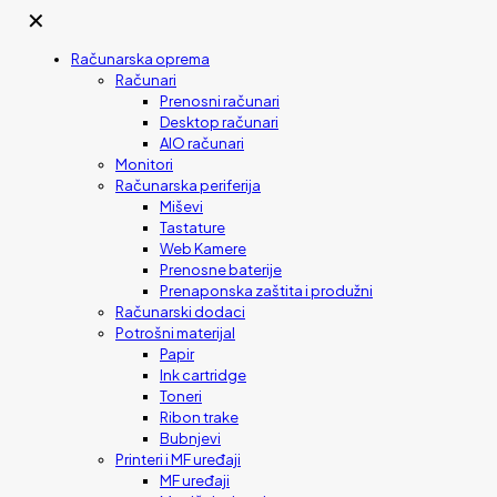
✕
Računarska oprema
Računari
Prenosni računari
Desktop računari
AIO računari
Monitori
Računarska periferija
Miševi
Tastature
Web Kamere
Prenosne baterije
Prenaponska zaštita i produžni
Računarski dodaci
Potrošni materijal
Papir
Ink cartridge
Toneri
Ribon trake
Bubnjevi
Printeri i MF uređaji
MF uređaji