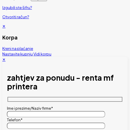
Izgubili ste šifru?
Otvoriti račun?
✕
Korpa
Kreni na plaćanje
Nastavite kupnju
Vidi korpu
✕
zahtjev za ponudu - renta mf
printera
Ime i prezime/Naziv firme*
Telefon*