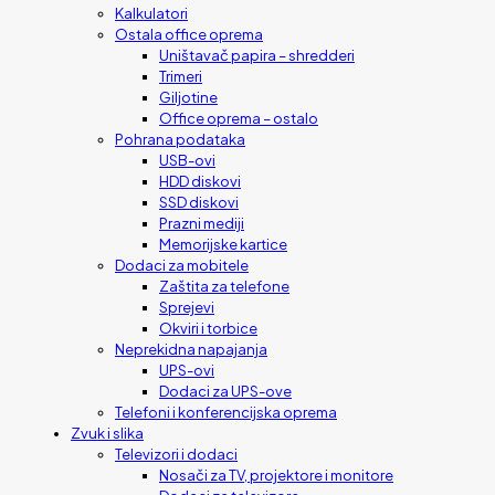
Kalkulatori
Ostala office oprema
Uništavač papira – shredderi
Trimeri
Giljotine
Office oprema – ostalo
Pohrana podataka
USB-ovi
HDD diskovi
SSD diskovi
Prazni mediji
Memorijske kartice
Dodaci za mobitele
Zaštita za telefone
Sprejevi
Okviri i torbice
Neprekidna napajanja
UPS-ovi
Dodaci za UPS-ove
Telefoni i konferencijska oprema
Zvuk i slika
Televizori i dodaci
Nosači za TV, projektore i monitore