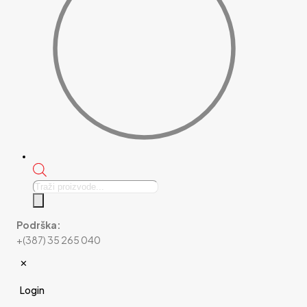
Products
search
Podrška:
+(387) 35 265 040
✕
Login