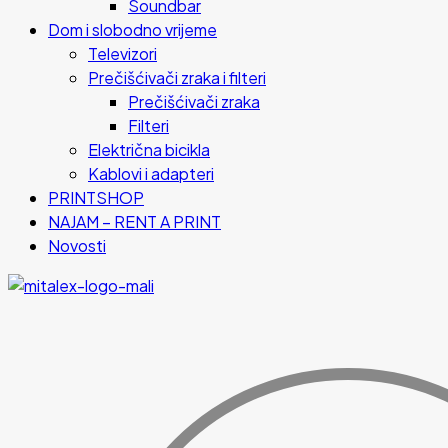
Soundbar
Dom i slobodno vrijeme
Televizori
Prečišćivači zraka i filteri
Prečišćivači zraka
Filteri
Električna bicikla
Kablovi i adapteri
PRINTSHOP
NAJAM – RENT A PRINT
Novosti