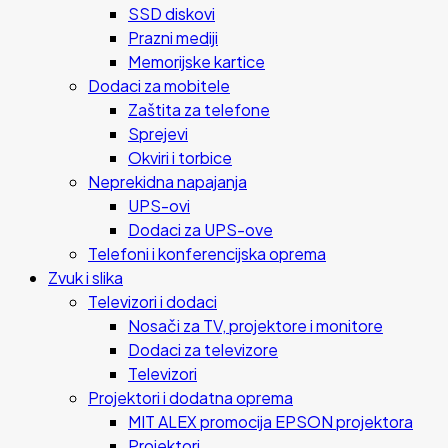
SSD diskovi
Prazni mediji
Memorijske kartice
Dodaci za mobitele
Zaštita za telefone
Sprejevi
Okviri i torbice
Neprekidna napajanja
UPS-ovi
Dodaci za UPS-ove
Telefoni i konferencijska oprema
Zvuk i slika
Televizori i dodaci
Nosači za TV, projektore i monitore
Dodaci za televizore
Televizori
Projektori i dodatna oprema
MIT ALEX promocija EPSON projektora
Projektori