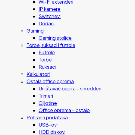
Wi-Fi extenderi
IP kamere
Switchevi
Dodaci
Gaming
Gaming stolice
Torbe, ruksaci i futrole
Futrole
Torbe
Ruksaci
Kalkulatori
Ostala office oprema
Uništavač papira – shredderi
Trimeri
Giljotine
Office oprema – ostalo
Pohrana podataka
USB-ovi
HDD diskovi