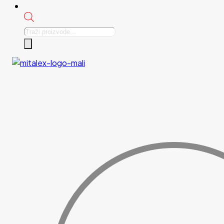
Products
search