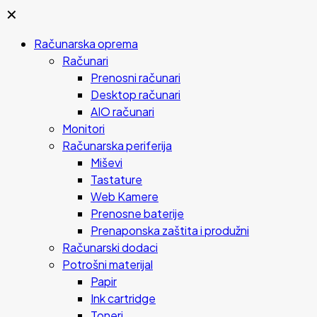
✕
Računarska oprema
Računari
Prenosni računari
Desktop računari
AIO računari
Monitori
Računarska periferija
Miševi
Tastature
Web Kamere
Prenosne baterije
Prenaponska zaštita i produžni
Računarski dodaci
Potrošni materijal
Papir
Ink cartridge
Toneri