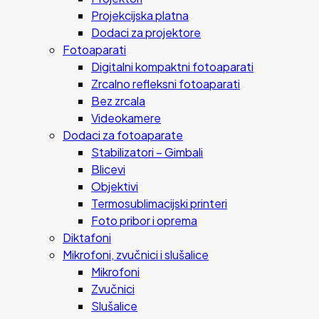
Projekcijska platna
Dodaci za projektore
Fotoaparati
Digitalni kompaktni fotoaparati
Zrcalno refleksni fotoaparati
Bez zrcala
Videokamere
Dodaci za fotoaparate
Stabilizatori – Gimbali
Blicevi
Objektivi
Termosublimacijski printeri
Foto pribor i oprema
Diktafoni
Mikrofoni, zvučnici i slušalice
Mikrofoni
Zvučnici
Slušalice