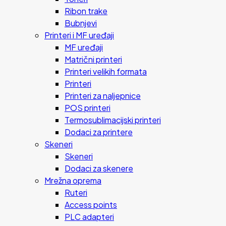
Ribon trake
Bubnjevi
Printeri i MF uređaji
MF uređaji
Matrični printeri
Printeri velikih formata
Printeri
Printeri za naljepnice
POS printeri
Termosublimacijski printeri
Dodaci za printere
Skeneri
Skeneri
Dodaci za skenere
Mrežna oprema
Ruteri
Access points
PLC adapteri