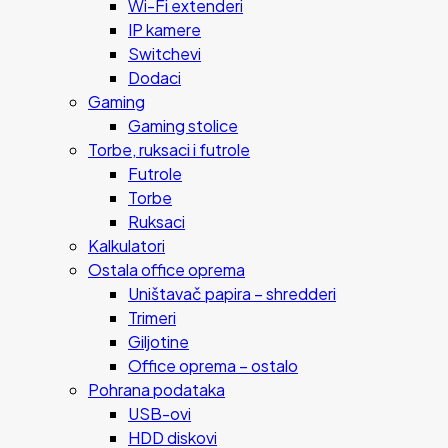
Wi-Fi extenderi
IP kamere
Switchevi
Dodaci
Gaming
Gaming stolice
Torbe, ruksaci i futrole
Futrole
Torbe
Ruksaci
Kalkulatori
Ostala office oprema
Uništavač papira – shredderi
Trimeri
Giljotine
Office oprema – ostalo
Pohrana podataka
USB-ovi
HDD diskovi