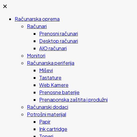
✕
Računarska oprema
Računari
Prenosni računari
Desktop računari
AIO računari
Monitori
Računarska periferija
Miševi
Tastature
Web Kamere
Prenosne baterije
Prenaponska zaštita i produžni
Računarski dodaci
Potrošni materijal
Papir
Ink cartridge
Toneri