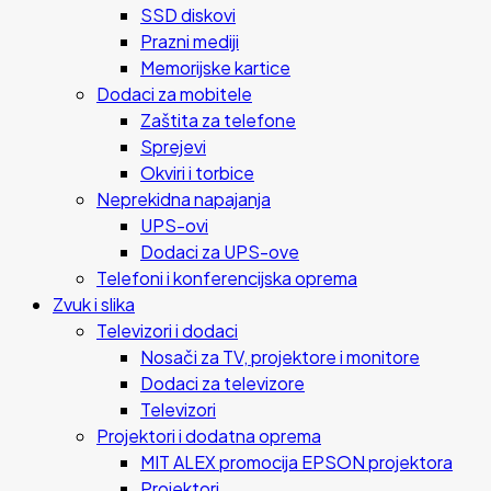
SSD diskovi
Prazni mediji
Memorijske kartice
Dodaci za mobitele
Zaštita za telefone
Sprejevi
Okviri i torbice
Neprekidna napajanja
UPS-ovi
Dodaci za UPS-ove
Telefoni i konferencijska oprema
Zvuk i slika
Televizori i dodaci
Nosači za TV, projektore i monitore
Dodaci za televizore
Televizori
Projektori i dodatna oprema
MIT ALEX promocija EPSON projektora
Projektori