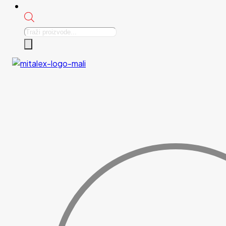
Products
search