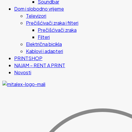
Soundbar
Dom i slobodno vrijeme
Televizori
Prečišćivači zraka i filteri
Prečišćivači zraka
Filteri
Električna bicikla
Kablovi i adapteri
PRINTSHOP
NAJAM – RENT A PRINT
Novosti