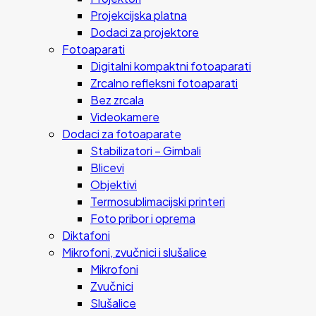
Projekcijska platna
Dodaci za projektore
Fotoaparati
Digitalni kompaktni fotoaparati
Zrcalno refleksni fotoaparati
Bez zrcala
Videokamere
Dodaci za fotoaparate
Stabilizatori – Gimbali
Blicevi
Objektivi
Termosublimacijski printeri
Foto pribor i oprema
Diktafoni
Mikrofoni, zvučnici i slušalice
Mikrofoni
Zvučnici
Slušalice