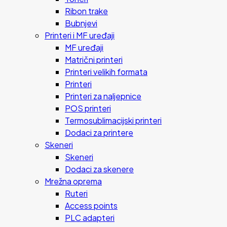
Ribon trake
Bubnjevi
Printeri i MF uređaji
MF uređaji
Matrični printeri
Printeri velikih formata
Printeri
Printeri za naljepnice
POS printeri
Termosublimacijski printeri
Dodaci za printere
Skeneri
Skeneri
Dodaci za skenere
Mrežna oprema
Ruteri
Access points
PLC adapteri