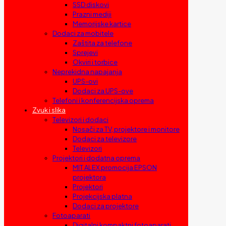
SSD diskovi
Prazni mediji
Memorijske kartice
Dodaci za mobitele
Zaštita za telefone
Sprejevi
Okviri i torbice
Neprekidna napajanja
UPS-ovi
Dodaci za UPS-ove
Telefoni i konferencijska oprema
Zvuk i slika
Televizori i dodaci
Nosači za TV, projektore i monitore
Dodaci za televizore
Televizori
Projektori i dodatna oprema
MIT ALEX promocija EPSON
projektora
Projektori
Projekcijska platna
Dodaci za projektore
Fotoaparati
Digitalni kompaktni fotoaparati