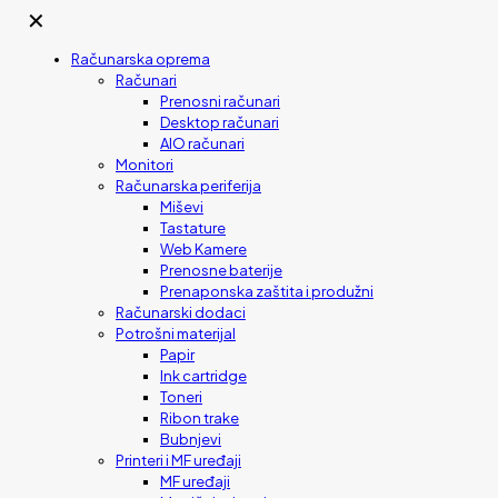
✕
Računarska oprema
Računari
Prenosni računari
Desktop računari
AIO računari
Monitori
Računarska periferija
Miševi
Tastature
Web Kamere
Prenosne baterije
Prenaponska zaštita i produžni
Računarski dodaci
Potrošni materijal
Papir
Ink cartridge
Toneri
Ribon trake
Bubnjevi
Printeri i MF uređaji
MF uređaji