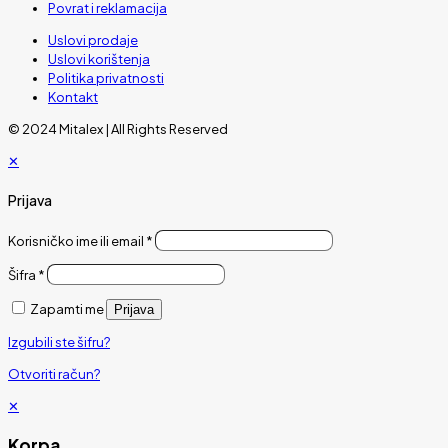
Povrat i reklamacija
Uslovi prodaje
Uslovi korištenja
Politika privatnosti
Kontakt
© 2024 Mitalex | All Rights Reserved
✕
Prijava
Korisničko ime ili email
*
Šifra
*
Zapamti me
Prijava
Izgubili ste šifru?
Otvoriti račun?
✕
Korpa