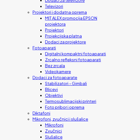
Dodaci za televizore
Televizori
Projektori i dodatna oprema
MIT ALEX promocija EPSON
projektora
Projektori
Projekcijska platna
Dodaci za projektore
Fotoaparati
Digitalni kompaktni fotoaparati
Zrcalno refleksni fotoaparati
Bez zrcala
Videokamere
Dodaci za fotoaparate
Stabilizatori – Gimbali
Blicevi
Objektivi
Termosublimacijski printeri
Foto pribor i oprema
Diktafoni
Mikrofoni, zvučnici i slušalice
Mikrofoni
Zvučnici
Slušalice