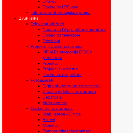
UPS-ovi
Dodaci za UPS-ove
Telefoni i konferencijska oprema
Zvuk i slika
Televizori i dodaci
Nosači za TV, projektore i monitore
Dodaci za televizore
Televizori
Projektori i dodatna oprema
MIT ALEX promocija EPSON
projektora
Projektori
Projekcijska platna
Dodaci za projektore
Fotoaparati
Digitalni kompaktni fotoaparati
Zrcalno refleksni fotoaparati
Bez zrcala
Videokamere
Dodaci za fotoaparate
Stabilizatori – Gimbali
Blicevi
Objektivi
Termosublimacijski printeri