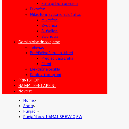
Foto pribor i oprema
Diktafoni
Mikrofoni, zvučnici i slušalice
Mikrofoni
Zvučnici
Slušalice
Soundbar
Dom i slobodno vrijeme
Televizori
Prečišćivači zraka i filteri
Prečišćivači zraka
Filteri
Električna bicikla
Kablovi i adapteri
PRINTSHOP
NAJAM – RENT A PRINT
Novosti
Home
>
Shop
>
Punjači
>
Punjač baza HAMA USB 5V/10,5W