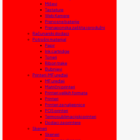
Miševi
Tastature
Web Kamere
Prenosne baterije
Prenaponska zaštita i produžni
Računarski dodaci
Potrošni materijal
Papir
Ink cartridge
Toneri
Ribon trake
Bubnjevi
Printeri i MF uređaji
MF uređaji
Matrični printeri
Printeri velikih formata
Printeri
Printeri za naljepnice
POS printeri
Termosublimacijski printeri
Dodaci za printere
Skeneri
Skeneri