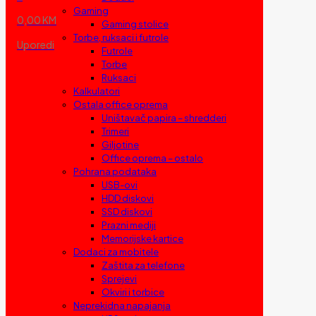
Gaming
0,00 KM
Gaming stolice
Torbe, ruksaci i futrole
Uporedi
Futrole
Torbe
Ruksaci
Kalkulatori
Ostala office oprema
Uništavač papira – shredderi
Trimeri
Giljotine
Office oprema – ostalo
Pohrana podataka
USB-ovi
HDD diskovi
SSD diskovi
Prazni mediji
Memorijske kartice
Dodaci za mobitele
Zaštita za telefone
Sprejevi
Okviri i torbice
Neprekidna napajanja