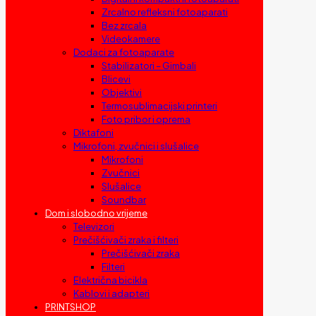
Zrcalno refleksni fotoaparati
Bez zrcala
Videokamere
Dodaci za fotoaparate
Stabilizatori – Gimbali
Blicevi
Objektivi
Termosublimacijski printeri
Foto pribor i oprema
Diktafoni
Mikrofoni, zvučnici i slušalice
Mikrofoni
Zvučnici
Slušalice
Soundbar
Dom i slobodno vrijeme
Televizori
Prečišćivači zraka i filteri
Prečišćivači zraka
Filteri
Električna bicikla
Kablovi i adapteri
PRINTSHOP