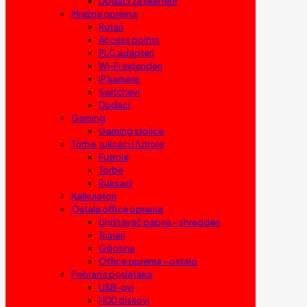
Dodaci za skenere
Mrežna oprema
Ruteri
Access points
PLC adapteri
Wi-Fi extenderi
IP kamere
Switchevi
Dodaci
Gaming
Gaming stolice
Torbe, ruksaci i futrole
Futrole
Torbe
Ruksaci
Kalkulatori
Ostala office oprema
Uništavač papira – shredderi
Trimeri
Giljotine
Office oprema – ostalo
Pohrana podataka
USB-ovi
HDD diskovi