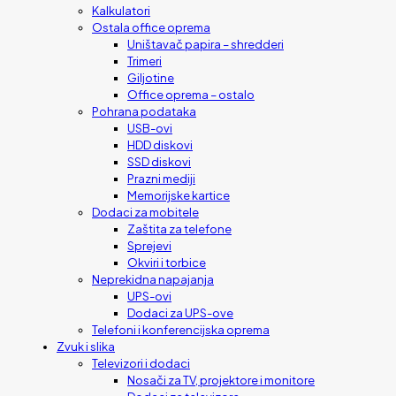
Kalkulatori
Ostala office oprema
Uništavač papira – shredderi
Trimeri
Giljotine
Office oprema – ostalo
Pohrana podataka
USB-ovi
HDD diskovi
SSD diskovi
Prazni mediji
Memorijske kartice
Dodaci za mobitele
Zaštita za telefone
Sprejevi
Okviri i torbice
Neprekidna napajanja
UPS-ovi
Dodaci za UPS-ove
Telefoni i konferencijska oprema
Zvuk i slika
Televizori i dodaci
Nosači za TV, projektore i monitore