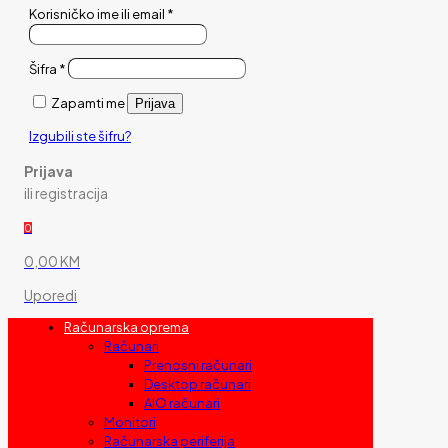
Korisničko ime ili email
*
Šifra
*
Zapamti me
Prijava
Izgubili ste šifru?
Prijava
ili registracija
0
0,00 KM
Uporedi
Računarska oprema
Računari
Prenosni računari
Desktop računari
AIO računari
Monitori
Računarska periferija