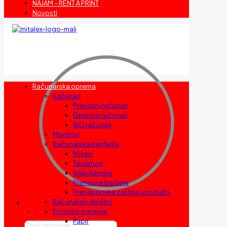
NAJAM – RENT A PRINT
Novosti
Računarska oprema
Računari
Prenosni računari
Desktop računari
AIO računari
Monitori
Računarska periferija
Miševi
Tastature
Web Kamere
Prenosne baterije
Prenaponska zaštita i produžni
Računarski dodaci
Potrošni materijal
Papir
Products