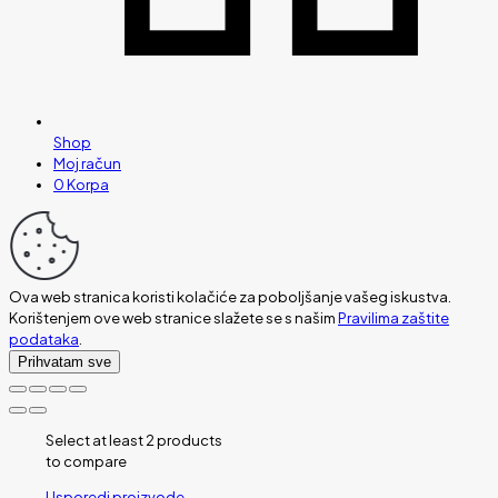
Shop
Moj račun
0
Korpa
Ova web stranica koristi kolačiće za poboljšanje vašeg iskustva.
Korištenjem ove web stranice slažete se s našim
Pravilima zaštite
podataka
.
Prihvatam sve
Select at least 2 products
to compare
Usporedi proizvode