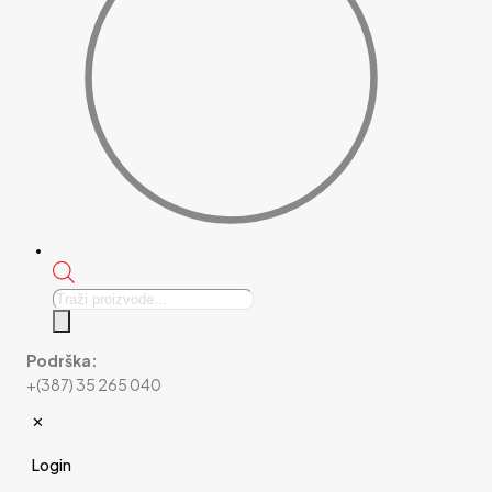
Products
search
Podrška:
+(387) 35 265 040
✕
Login