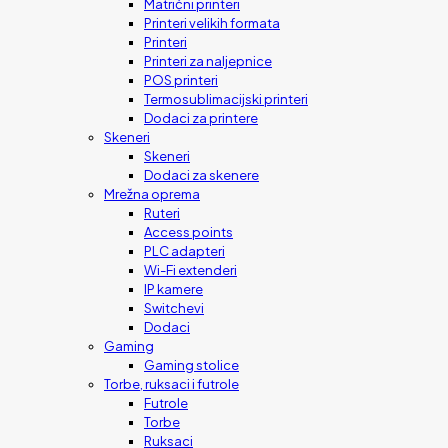
Matrični printeri
Printeri velikih formata
Printeri
Printeri za naljepnice
POS printeri
Termosublimacijski printeri
Dodaci za printere
Skeneri
Skeneri
Dodaci za skenere
Mrežna oprema
Ruteri
Access points
PLC adapteri
Wi-Fi extenderi
IP kamere
Switchevi
Dodaci
Gaming
Gaming stolice
Torbe, ruksaci i futrole
Futrole
Torbe
Ruksaci