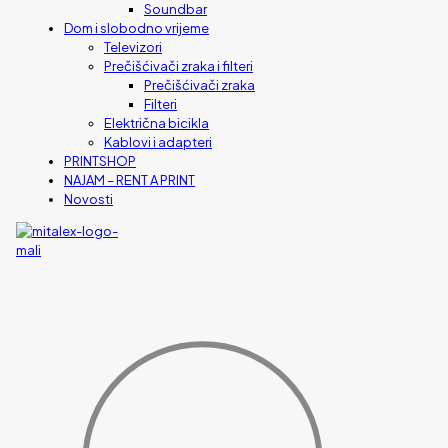
Soundbar
Dom i slobodno vrijeme
Televizori
Prečišćivači zraka i filteri
Prečišćivači zraka
Filteri
Električna bicikla
Kablovi i adapteri
PRINTSHOP
NAJAM – RENT A PRINT
Novosti