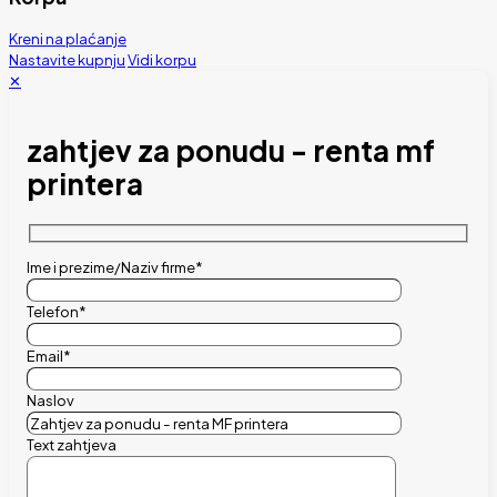
Kreni na plaćanje
Nastavite kupnju
Vidi korpu
✕
zahtjev za ponudu - renta mf
printera
Ime i prezime/Naziv firme*
Telefon*
Email*
Naslov
Text zahtjeva