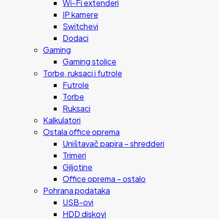
Wi-Fi extenderi
IP kamere
Switchevi
Dodaci
Gaming
Gaming stolice
Torbe, ruksaci i futrole
Futrole
Torbe
Ruksaci
Kalkulatori
Ostala office oprema
Uništavač papira – shredderi
Trimeri
Giljotine
Office oprema – ostalo
Pohrana podataka
USB-ovi
HDD diskovi