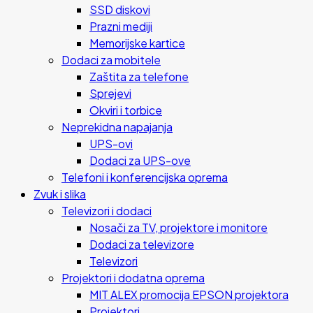
SSD diskovi
Prazni mediji
Memorijske kartice
Dodaci za mobitele
Zaštita za telefone
Sprejevi
Okviri i torbice
Neprekidna napajanja
UPS-ovi
Dodaci za UPS-ove
Telefoni i konferencijska oprema
Zvuk i slika
Televizori i dodaci
Nosači za TV, projektore i monitore
Dodaci za televizore
Televizori
Projektori i dodatna oprema
MIT ALEX promocija EPSON projektora
Projektori