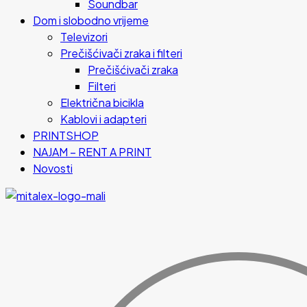
Soundbar
Dom i slobodno vrijeme
Televizori
Prečišćivači zraka i filteri
Prečišćivači zraka
Filteri
Električna bicikla
Kablovi i adapteri
PRINTSHOP
NAJAM – RENT A PRINT
Novosti