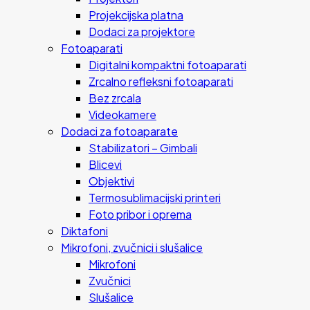
Projekcijska platna
Dodaci za projektore
Fotoaparati
Digitalni kompaktni fotoaparati
Zrcalno refleksni fotoaparati
Bez zrcala
Videokamere
Dodaci za fotoaparate
Stabilizatori – Gimbali
Blicevi
Objektivi
Termosublimacijski printeri
Foto pribor i oprema
Diktafoni
Mikrofoni, zvučnici i slušalice
Mikrofoni
Zvučnici
Slušalice