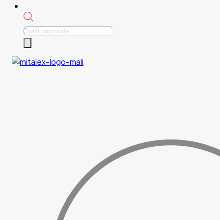
Products
search