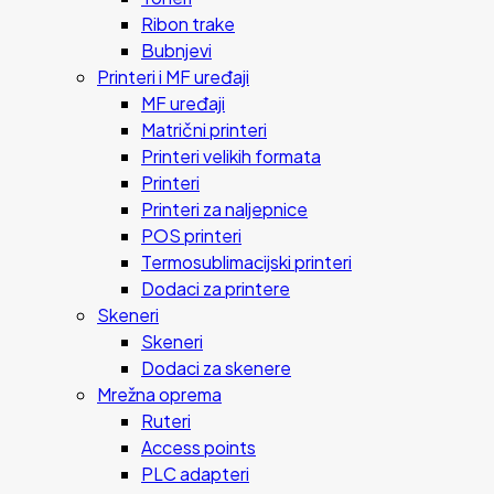
Ribon trake
Bubnjevi
Printeri i MF uređaji
MF uređaji
Matrični printeri
Printeri velikih formata
Printeri
Printeri za naljepnice
POS printeri
Termosublimacijski printeri
Dodaci za printere
Skeneri
Skeneri
Dodaci za skenere
Mrežna oprema
Ruteri
Access points
PLC adapteri