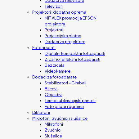
Dodaci za televizore
Televizori
Projektori i dodatna oprema
MIT ALEX promocija EPSON
projektora
Projektori
Projekcijska platna
Dodaci za projektore
Fotoaparati
Digitalni kompaktni fotoaparati
Zrcalno refleksni fotoaparati
Bez zrcala
Videokamere
Dodaci za fotoaparate
Stabilizatori – Gimbali
Blicevi
Objektivi
Termosublimacijski printeri
Foto pribor i oprema
Diktafoni
Mikrofoni, zvučnici i slušalice
Mikrofoni
Zvučnici
Slušalice