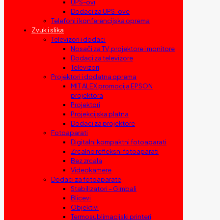
UPS-ovi
Dodaci za UPS-ove
Telefoni i konferencijska oprema
Zvuk i slika
Televizori i dodaci
Nosači za TV, projektore i monitore
Dodaci za televizore
Televizori
Projektori i dodatna oprema
MIT ALEX promocija EPSON
projektora
Projektori
Projekcijska platna
Dodaci za projektore
Fotoaparati
Digitalni kompaktni fotoaparati
Zrcalno refleksni fotoaparati
Bez zrcala
Videokamere
Dodaci za fotoaparate
Stabilizatori – Gimbali
Blicevi
Objektivi
Termosublimacijski printeri