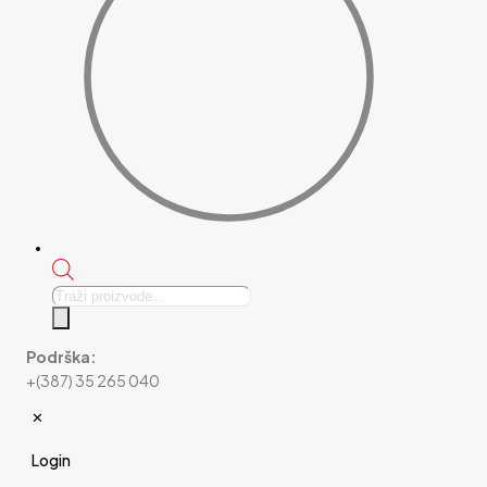
Products
search
Podrška:
+(387) 35 265 040
✕
Login