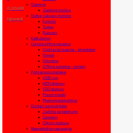
Gaming
0,00 KM
Gaming stolice
Torbe, ruksaci i futrole
Uporedi
Futrole
Torbe
Ruksaci
Kalkulatori
Ostala office oprema
Uništavač papira – shredderi
Trimeri
Giljotine
Office oprema – ostalo
Pohrana podataka
USB-ovi
HDD diskovi
SSD diskovi
Prazni mediji
Memorijske kartice
Dodaci za mobitele
Zaštita za telefone
Sprejevi
Okviri i torbice
Neprekidna napajanja