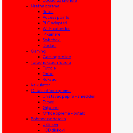
Dodaci za skenere
Mrežna oprema
Ruteri
Access points
PLC adapteri
Wi-Fi extenderi
IP kamere
Switchevi
Dodaci
Gaming
Gaming stolice
Torbe, ruksaci i futrole
Futrole
Torbe
Ruksaci
Kalkulatori
Ostala office oprema
Uništavač papira – shredderi
Trimeri
Giljotine
Office oprema – ostalo
Pohrana podataka
USB-ovi
HDD diskovi