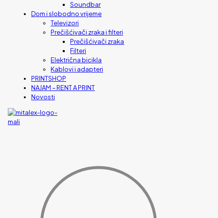
Soundbar
Dom i slobodno vrijeme
Televizori
Prečišćivači zraka i filteri
Prečišćivači zraka
Filteri
Električna bicikla
Kablovi i adapteri
PRINTSHOP
NAJAM – RENT A PRINT
Novosti