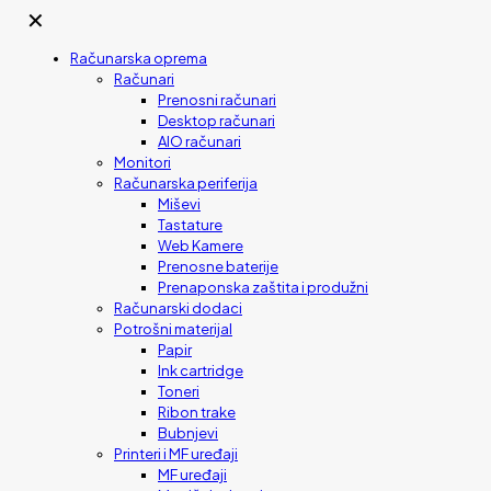
✕
Računarska oprema
Računari
Prenosni računari
Desktop računari
AIO računari
Monitori
Računarska periferija
Miševi
Tastature
Web Kamere
Prenosne baterije
Prenaponska zaštita i produžni
Računarski dodaci
Potrošni materijal
Papir
Ink cartridge
Toneri
Ribon trake
Bubnjevi
Printeri i MF uređaji
MF uređaji