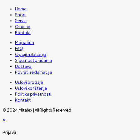
Home
Shop
Servis
O nama
Kontakt
Moj račun
FAQ
Opcije plaćanja
Sigurnost plaćanja
Dostava
Povrat i reklamacija
Uslovi prodaje
Uslovi korištenja
Politika privatnosti
Kontakt
© 2024 Mitalex | All Rights Reserved
✕
Prijava