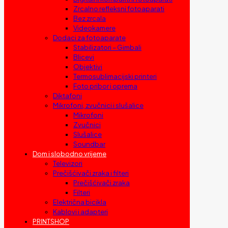
Zrcalno refleksni fotoaparati
Bez zrcala
Videokamere
Dodaci za fotoaparate
Stabilizatori – Gimbali
Blicevi
Objektivi
Termosublimacijski printeri
Foto pribor i oprema
Diktafoni
Mikrofoni, zvučnici i slušalice
Mikrofoni
Zvučnici
Slušalice
Soundbar
Dom i slobodno vrijeme
Televizori
Prečišćivači zraka i filteri
Prečišćivači zraka
Filteri
Električna bicikla
Kablovi i adapteri
PRINTSHOP