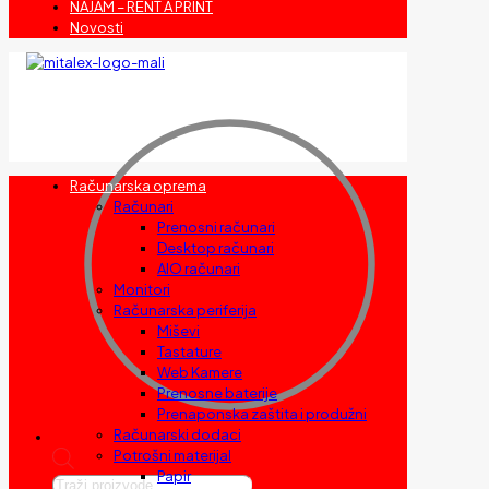
NAJAM – RENT A PRINT
Novosti
Računarska oprema
Računari
Prenosni računari
Desktop računari
AIO računari
Monitori
Računarska periferija
Miševi
Tastature
Web Kamere
Prenosne baterije
Prenaponska zaštita i produžni
Računarski dodaci
Potrošni materijal
Papir
Products