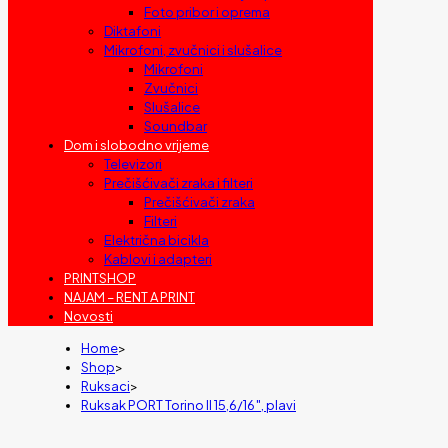
Foto pribor i oprema
Diktafoni
Mikrofoni, zvučnici i slušalice
Mikrofoni
Zvučnici
Slušalice
Soundbar
Dom i slobodno vrijeme
Televizori
Prečišćivači zraka i filteri
Prečišćivači zraka
Filteri
Električna bicikla
Kablovi i adapteri
PRINTSHOP
NAJAM – RENT A PRINT
Novosti
Home
>
Shop
>
Ruksaci
>
Ruksak PORT Torino II 15,6/16″, plavi