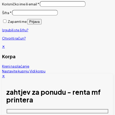
Korisničko ime ili email
*
Šifra
*
Zapamti me
Prijava
Izgubili ste šifru?
Otvoriti račun?
✕
Korpa
Kreni na plaćanje
Nastavite kupnju
Vidi korpu
✕
zahtjev za ponudu - renta mf
printera