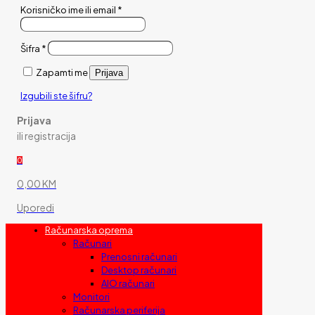
Korisničko ime ili email
*
Šifra
*
Zapamti me
Prijava
Izgubili ste šifru?
Prijava
ili registracija
0
0,00 KM
Uporedi
Računarska oprema
Računari
Prenosni računari
Desktop računari
AIO računari
Monitori
Računarska periferija