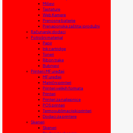
Miševi
Tastature
Web Kamere
Prenosne baterije
Prenaponska zaštita i produžni
Računarski dodaci
Potrošni materijal
Papir
Ink cartridge
Toneri
Ribon trake
Bubnjevi
Printeri i MF uređaji
MF uređaji
Matrični printeri
Printeri velikih formata
Printeri
Printeri za naljepnice
POS printeri
Termosublimacijski printeri
Dodaci za printere
Skeneri
Skeneri