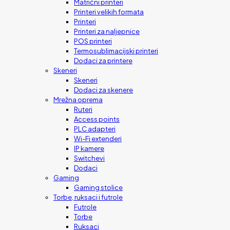
Matrični printeri
Printeri velikih formata
Printeri
Printeri za naljepnice
POS printeri
Termosublimacijski printeri
Dodaci za printere
Skeneri
Skeneri
Dodaci za skenere
Mrežna oprema
Ruteri
Access points
PLC adapteri
Wi-Fi extenderi
IP kamere
Switchevi
Dodaci
Gaming
Gaming stolice
Torbe, ruksaci i futrole
Futrole
Torbe
Ruksaci