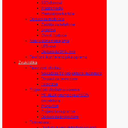
SSD diskovi
Prazni mediji
Memorijske kartice
Dodaci za mobitele
Zaštita za telefone
Sprejevi
Okviri i torbice
Neprekidna napajanja
UPS-ovi
Dodaci za UPS-ove
Telefoni i konferencijska oprema
Zvuk i slika
Televizori i dodaci
Nosači za TV, projektore i monitore
Dodaci za televizore
Televizori
Projektori i dodatna oprema
MIT ALEX promocija EPSON
projektora
Projektori
Projekcijska platna
Dodaci za projektore
Fotoaparati
Digitalni kompaktni fotoaparati