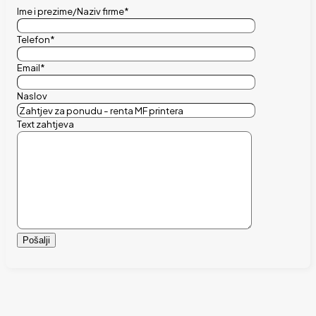
Ime i prezime/Naziv firme*
Telefon*
Email*
Naslov
Text zahtjeva