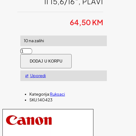
II 15,6/16″, PLAVI
64,50
KM
10 na zalihi
Ruksak
PORT
DODAJ U KORPU
Torino
II
15,6/16",
Uporedi
plavi
količina
Kategorija:
Ruksaci
SKU:
140423