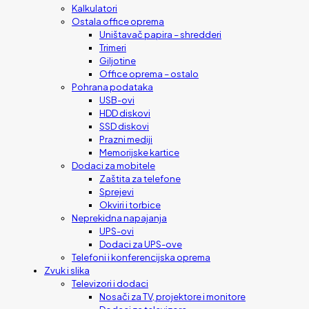
Kalkulatori
Ostala office oprema
Uništavač papira – shredderi
Trimeri
Giljotine
Office oprema – ostalo
Pohrana podataka
USB-ovi
HDD diskovi
SSD diskovi
Prazni mediji
Memorijske kartice
Dodaci za mobitele
Zaštita za telefone
Sprejevi
Okviri i torbice
Neprekidna napajanja
UPS-ovi
Dodaci za UPS-ove
Telefoni i konferencijska oprema
Zvuk i slika
Televizori i dodaci
Nosači za TV, projektore i monitore