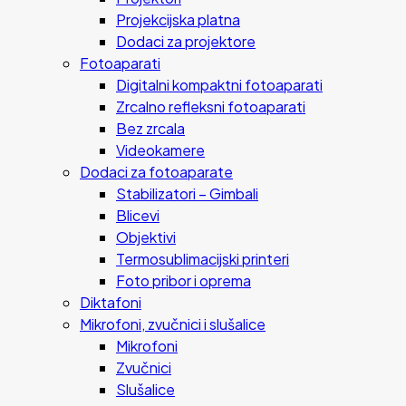
Projekcijska platna
Dodaci za projektore
Fotoaparati
Digitalni kompaktni fotoaparati
Zrcalno refleksni fotoaparati
Bez zrcala
Videokamere
Dodaci za fotoaparate
Stabilizatori – Gimbali
Blicevi
Objektivi
Termosublimacijski printeri
Foto pribor i oprema
Diktafoni
Mikrofoni, zvučnici i slušalice
Mikrofoni
Zvučnici
Slušalice