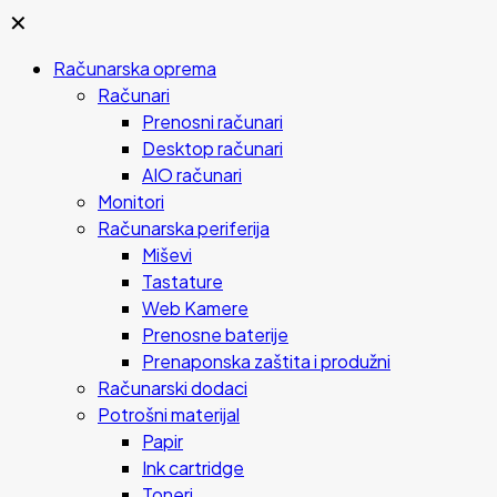
✕
Računarska oprema
Računari
Prenosni računari
Desktop računari
AIO računari
Monitori
Računarska periferija
Miševi
Tastature
Web Kamere
Prenosne baterije
Prenaponska zaštita i produžni
Računarski dodaci
Potrošni materijal
Papir
Ink cartridge
Toneri