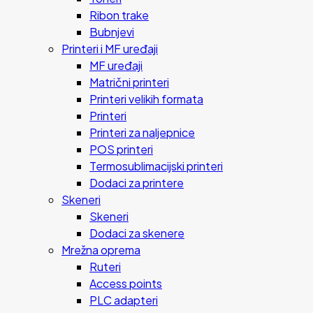
Ribon trake
Bubnjevi
Printeri i MF uređaji
MF uređaji
Matrični printeri
Printeri velikih formata
Printeri
Printeri za naljepnice
POS printeri
Termosublimacijski printeri
Dodaci za printere
Skeneri
Skeneri
Dodaci za skenere
Mrežna oprema
Ruteri
Access points
PLC adapteri