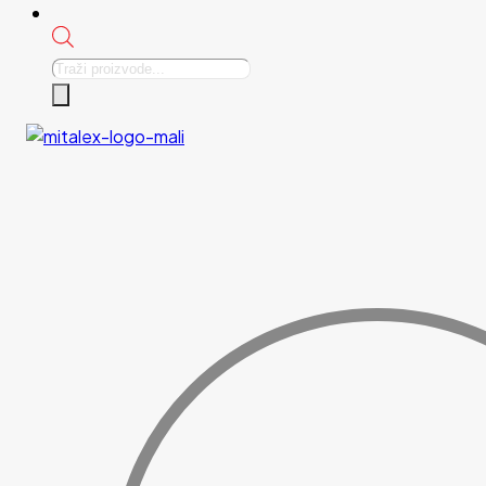
Products
search