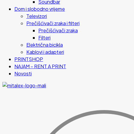
Soundbar
Dom i slobodno vrijeme
Televizori
Prečišćivači zraka i filteri
Prečišćivači zraka
Filteri
Električna bicikla
Kablovi i adapteri
PRINTSHOP
NAJAM – RENT A PRINT
Novosti