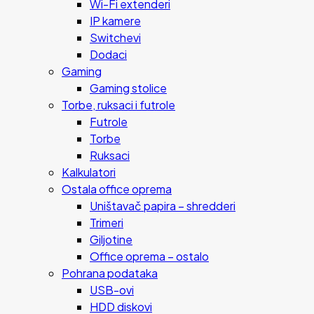
Wi-Fi extenderi
IP kamere
Switchevi
Dodaci
Gaming
Gaming stolice
Torbe, ruksaci i futrole
Futrole
Torbe
Ruksaci
Kalkulatori
Ostala office oprema
Uništavač papira – shredderi
Trimeri
Giljotine
Office oprema – ostalo
Pohrana podataka
USB-ovi
HDD diskovi