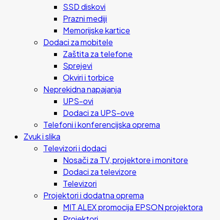
SSD diskovi
Prazni mediji
Memorijske kartice
Dodaci za mobitele
Zaštita za telefone
Sprejevi
Okviri i torbice
Neprekidna napajanja
UPS-ovi
Dodaci za UPS-ove
Telefoni i konferencijska oprema
Zvuk i slika
Televizori i dodaci
Nosači za TV, projektore i monitore
Dodaci za televizore
Televizori
Projektori i dodatna oprema
MIT ALEX promocija EPSON projektora
Projektori