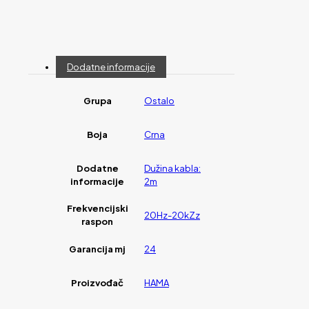
Dodatne informacije
Grupa
Ostalo
Boja
Crna
Dodatne
Dužina kabla:
informacije
2m
Frekvencijski
20Hz-20kZz
raspon
Garancija mj
24
Proizvođač
HAMA