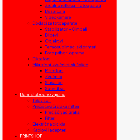
Zrcalno refleksni fotoaparati
Bez zrcala
Videokamere
Dodaci za fotoaparate
Stabilizatori – Gimbali
Blicevi
Objektivi
Termosublimacijski printeri
Foto pribor i oprema
Diktafoni
Mikrofoni, zvučnici i slušalice
Mikrofoni
Zvučnici
Slušalice
Soundbar
Dom i slobodno vrijeme
Televizori
Prečišćivači zraka i filteri
Prečišćivači zraka
Filteri
Električna bicikla
Kablovi i adapteri
PRINTSHOP