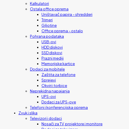
Kalkulatori
Ostala office oprema
Uništavač papira – shredderi
Trimeri
Giljotine
Office oprema – ostalo
Pohrana podataka
USB-ovi
HDD diskovi
SSD diskovi
Prazni mediji
Memorijske kartice
Dodaci za mobitele
Zaštita za telefone
Sprejevi
Okviri i torbice
Neprekidna napajanja
UPS-ovi
Dodaci za UPS-ove
Telefoni i konferencijska oprema
Zvuk i slika
Televizori i dodaci
Nosači za TV, projektore i monitore