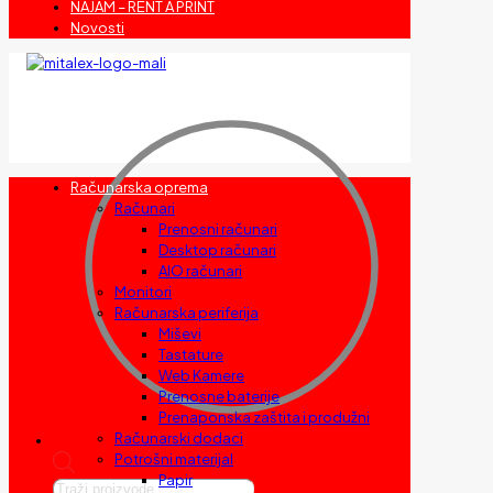
NAJAM – RENT A PRINT
Novosti
Računarska oprema
Računari
Prenosni računari
Desktop računari
AIO računari
Monitori
Računarska periferija
Miševi
Tastature
Web Kamere
Prenosne baterije
Prenaponska zaštita i produžni
Računarski dodaci
Potrošni materijal
Papir
Products