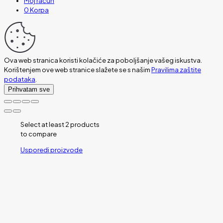
Moj račun
0
Korpa
Ova web stranica koristi kolačiće za poboljšanje vašeg iskustva.
Korištenjem ove web stranice slažete se s našim
Pravilima zaštite
podataka
.
Prihvatam sve
Select at least 2 products
to compare
Usporedi proizvode