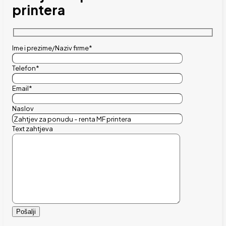
printera
Ime i prezime/Naziv firme*
Telefon*
Email*
Naslov
Text zahtjeva