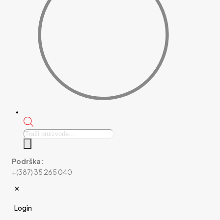
Products
search
Podrška:
+(387) 35 265 040
✕
Login