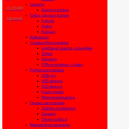
Gaming
0,00 KM
Gaming stolice
Torbe, ruksaci i futrole
Uporedi
Futrole
Torbe
Ruksaci
Kalkulatori
Ostala office oprema
Uništavač papira – shredderi
Trimeri
Giljotine
Office oprema – ostalo
Pohrana podataka
USB-ovi
HDD diskovi
SSD diskovi
Prazni mediji
Memorijske kartice
Dodaci za mobitele
Zaštita za telefone
Sprejevi
Okviri i torbice
Neprekidna napajanja