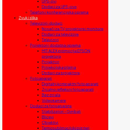
UPS-ovi
Dodaci za UPS-ove
Telefoni i konferencijska oprema
Zvuk i slika
Televizori i dodaci
Nosači za TV, projektore i monitore
Dodaci za televizore
Televizori
Projektori i dodatna oprema
MIT ALEX promocija EPSON
projektora
Projektori
Projekcijska platna
Dodaci za projektore
Fotoaparati
Digitalni kompaktni fotoaparati
Zrcalno refleksni fotoaparati
Bez zrcala
Videokamere
Dodaci za fotoaparate
Stabilizatori – Gimbali
Blicevi
Objektivi
Termosublimacijski printeri