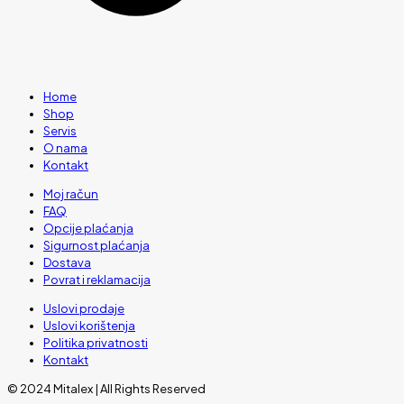
Home
Shop
Servis
O nama
Kontakt
Moj račun
FAQ
Opcije plaćanja
Sigurnost plaćanja
Dostava
Povrat i reklamacija
Uslovi prodaje
Uslovi korištenja
Politika privatnosti
Kontakt
© 2024 Mitalex | All Rights Reserved