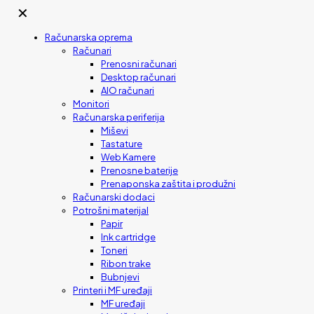
✕
Računarska oprema
Računari
Prenosni računari
Desktop računari
AIO računari
Monitori
Računarska periferija
Miševi
Tastature
Web Kamere
Prenosne baterije
Prenaponska zaštita i produžni
Računarski dodaci
Potrošni materijal
Papir
Ink cartridge
Toneri
Ribon trake
Bubnjevi
Printeri i MF uređaji
MF uređaji