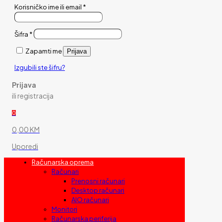
Korisničko ime ili email
*
Šifra
*
Zapamti me
Prijava
Izgubili ste šifru?
Prijava
ili registracija
0
0,00 KM
Uporedi
Računarska oprema
Računari
Prenosni računari
Desktop računari
AIO računari
Monitori
Računarska periferija