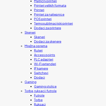
Matrični printeri
Printeri velikih formata
Printeri
Printeri za naljepnice
POS printeri
Termosublimacijski printeri
Dodaci za printere
Skeneri
Skeneri
Dodaci za skenere
Mrežna oprema
Ruteri
Access points
PLC adapteri
Wi-Fi extenderi
IP kamere
Switchevi
Dodaci
Gaming
Gaming stolice
Torbe, ruksaci i futrole
Futrole
Torbe
Ruksaci