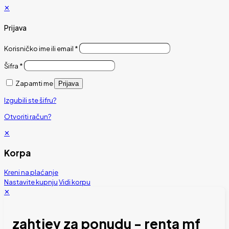
✕
Prijava
Korisničko ime ili email
*
Šifra
*
Zapamti me
Prijava
Izgubili ste šifru?
Otvoriti račun?
✕
Korpa
Kreni na plaćanje
Nastavite kupnju
Vidi korpu
✕
zahtjev za ponudu - renta mf