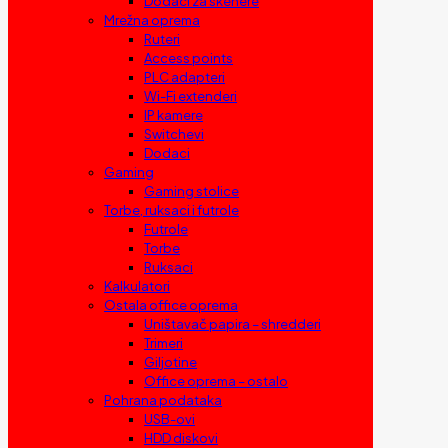
Dodaci za skenere
Mrežna oprema
Ruteri
Access points
PLC adapteri
Wi-Fi extenderi
IP kamere
Switchevi
Dodaci
Gaming
Gaming stolice
Torbe, ruksaci i futrole
Futrole
Torbe
Ruksaci
Kalkulatori
Ostala office oprema
Uništavač papira – shredderi
Trimeri
Giljotine
Office oprema – ostalo
Pohrana podataka
USB-ovi
HDD diskovi