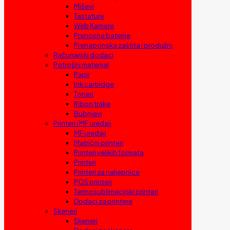
Miševi
Tastature
Web Kamere
Prenosne baterije
Prenaponska zaštita i produžni
Računarski dodaci
Potrošni materijal
Papir
Ink cartridge
Toneri
Ribon trake
Bubnjevi
Printeri i MF uređaji
MF uređaji
Matrični printeri
Printeri velikih formata
Printeri
Printeri za naljepnice
POS printeri
Termosublimacijski printeri
Dodaci za printere
Skeneri
Skeneri