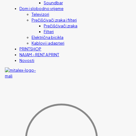
Soundbar
Dom i slobodno vrijeme
Televizori
Prečišćivači zraka i filteri
Prečišćivači zraka
Filteri
Električna bicikla
Kablovi i adapteri
PRINTSHOP
NAJAM – RENT A PRINT
Novosti