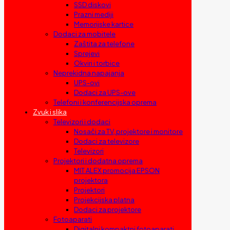
SSD diskovi
Prazni mediji
Memorijske kartice
Dodaci za mobitele
Zaštita za telefone
Sprejevi
Okviri i torbice
Neprekidna napajanja
UPS-ovi
Dodaci za UPS-ove
Telefoni i konferencijska oprema
Zvuk i slika
Televizori i dodaci
Nosači za TV, projektore i monitore
Dodaci za televizore
Televizori
Projektori i dodatna oprema
MIT ALEX promocija EPSON
projektora
Projektori
Projekcijska platna
Dodaci za projektore
Fotoaparati
Digitalni kompaktni fotoaparati