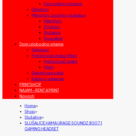
Foto pribor i oprema
Diktafoni
Mikrofoni, zvučnici i slušalice
Mikrofoni
Zvučnici
Slušalice
Soundbar
Dom i slobodno vrijeme
Televizori
Prečišćivači zraka i filteri
Prečišćivači zraka
Filteri
Električna bicikla
Kablovi i adapteri
PRINTSHOP
NAJAM – RENT A PRINT
Novosti
Home
>
Shop
>
Slušalice
>
SLUŠALICE HAMA URAGE SOUNDZ 800 7.1
GAMING HEADSET