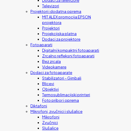
Dodaci za televizore
Televizori
Projektori i dodatna oprema
MIT ALEX promocija EPSON
projektora
Projektori
Projekcijska platna
Dodaci za projektore
Fotoaparati
Digitalni kompaktni fotoaparati
Zrcalno refleksni fotoaparati
Bez zrcala
Videokamere
Dodaci za fotoaparate
Stabilizatori – Gimbali
Blicevi
Objektivi
Termosublimacijski printeri
Foto pribor i oprema
Diktafoni
Mikrofoni, zvučnici i slušalice
Mikrofoni
Zvučnici
Slušalice