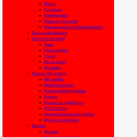
Miševi
Tastature
Web Kamere
Prenosne baterije
Prenaponska zaštita i produžni
Računarski dodaci
Potrošni materijal
Papir
Ink cartridge
Toneri
Ribon trake
Bubnjevi
Printeri i MF uređaji
MF uređaji
Matrični printeri
Printeri velikih formata
Printeri
Printeri za naljepnice
POS printeri
Termosublimacijski printeri
Dodaci za printere
Skeneri
Skeneri