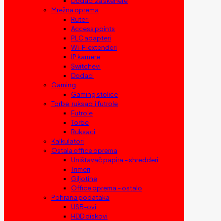
Dodaci za skenere
Mrežna oprema
Ruteri
Access points
PLC adapteri
Wi-Fi extenderi
IP kamere
Switchevi
Dodaci
Gaming
Gaming stolice
Torbe, ruksaci i futrole
Futrole
Torbe
Ruksaci
Kalkulatori
Ostala office oprema
Uništavač papira – shredderi
Trimeri
Giljotine
Office oprema – ostalo
Pohrana podataka
USB-ovi
HDD diskovi