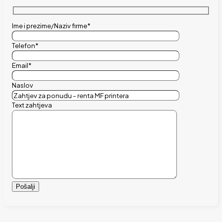
Ime i prezime/Naziv firme*
Telefon*
Email*
Naslov
Text zahtjeva