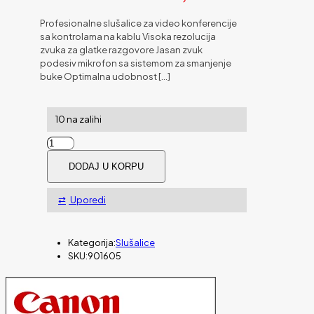
Profesionalne slušalice za video konferencije
sa kontrolama na kablu Visoka rezolucija
zvuka za glatke razgovore Jasan zvuk
podesiv mikrofon sa sistemom za smanjenje
buke Optimalna udobnost
[…]
10 na zalihi
Slušalice
s
DODAJ U KORPU
mikrofonom
Port
Comfort
Uporedi
Office
USB
količina
Kategorija:
Slušalice
SKU:
901605