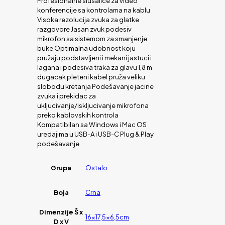
Profesionalne slušalice za video
konferencije sa kontrolama na kablu
Visoka rezolucija zvuka za glatke
razgovore Jasan zvuk podesiv
mikrofon sa sistemom za smanjenje
buke Optimalna udobnost koju
pružaju podstavljeni i mekani jastuci i
lagana i podesiva traka za glavu 1,8 m
dugacak pleteni kabel pruža veliku
slobodu kretanja Podešavanje jacine
zvuka i prekidac za
ukljucivanje/iskljucivanje mikrofona
preko kablovskih kontrola
Kompatibilan sa Windows i Mac OS
uredajima u USB-A i USB-C Plug & Play
podešavanje
Grupa
Ostalo
Boja
Crna
Dimenzije Š x
16×17,5×6,5cm
D x V