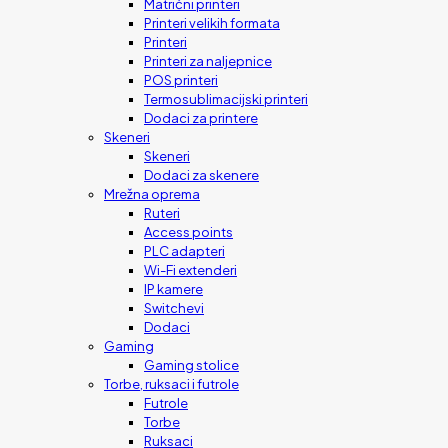
Matrični printeri
Printeri velikih formata
Printeri
Printeri za naljepnice
POS printeri
Termosublimacijski printeri
Dodaci za printere
Skeneri
Skeneri
Dodaci za skenere
Mrežna oprema
Ruteri
Access points
PLC adapteri
Wi-Fi extenderi
IP kamere
Switchevi
Dodaci
Gaming
Gaming stolice
Torbe, ruksaci i futrole
Futrole
Torbe
Ruksaci