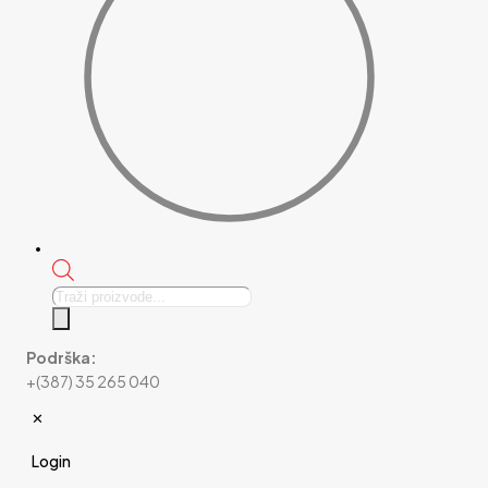
Products
search
Podrška:
+(387) 35 265 040
✕
Login