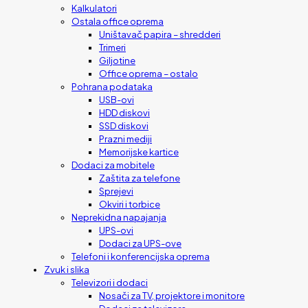
Kalkulatori
Ostala office oprema
Uništavač papira – shredderi
Trimeri
Giljotine
Office oprema – ostalo
Pohrana podataka
USB-ovi
HDD diskovi
SSD diskovi
Prazni mediji
Memorijske kartice
Dodaci za mobitele
Zaštita za telefone
Sprejevi
Okviri i torbice
Neprekidna napajanja
UPS-ovi
Dodaci za UPS-ove
Telefoni i konferencijska oprema
Zvuk i slika
Televizori i dodaci
Nosači za TV, projektore i monitore