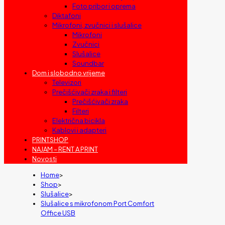
Foto pribor i oprema
Diktafoni
Mikrofoni, zvučnici i slušalice
Mikrofoni
Zvučnici
Slušalice
Soundbar
Dom i slobodno vrijeme
Televizori
Prečišćivači zraka i filteri
Prečišćivači zraka
Filteri
Električna bicikla
Kablovi i adapteri
PRINTSHOP
NAJAM – RENT A PRINT
Novosti
Home
>
Shop
>
Slušalice
>
Slušalice s mikrofonom Port Comfort
Office USB