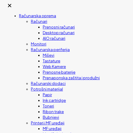
✕
Računarska oprema
Računari
Prenosni računari
Desktop računari
AIO računari
Monitori
Računarska periferija
Miševi
Tastature
Web Kamere
Prenosne baterije
Prenaponska zaštita i produžni
Računarski dodaci
Potrošni materijal
Papir
Ink cartridge
Toneri
Ribon trake
Bubnjevi
Printeri i MF uređaji
MF uređaji