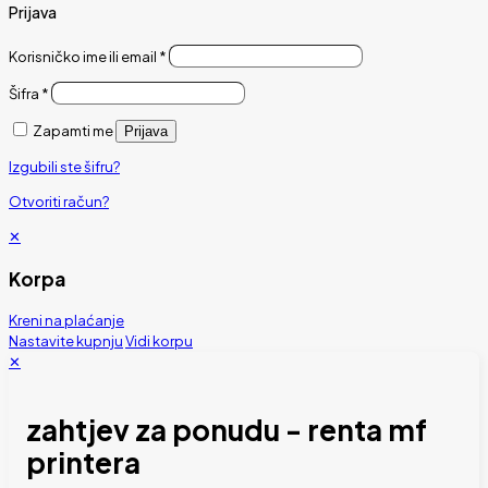
Prijava
Korisničko ime ili email
*
Šifra
*
Zapamti me
Prijava
Izgubili ste šifru?
Otvoriti račun?
✕
Korpa
Kreni na plaćanje
Nastavite kupnju
Vidi korpu
✕
zahtjev za ponudu - renta mf
printera