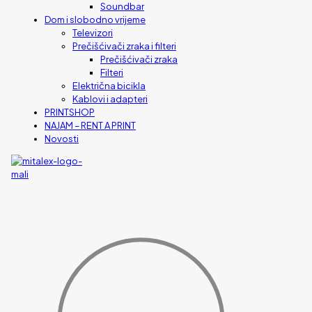
Soundbar
Dom i slobodno vrijeme
Televizori
Prečišćivači zraka i filteri
Prečišćivači zraka
Filteri
Električna bicikla
Kablovi i adapteri
PRINTSHOP
NAJAM – RENT A PRINT
Novosti