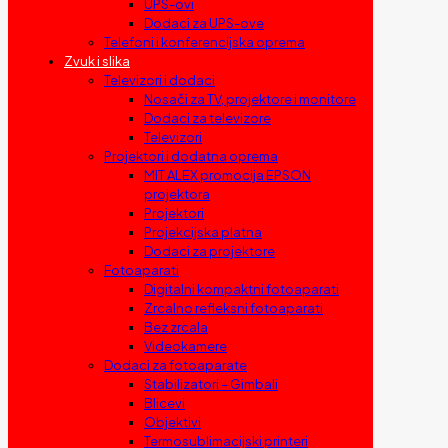
UPS-ovi
Dodaci za UPS-ove
Telefoni i konferencijska oprema
Zvuk i slika
Televizori i dodaci
Nosači za TV, projektore i monitore
Dodaci za televizore
Televizori
Projektori i dodatna oprema
MIT ALEX promocija EPSON
projektora
Projektori
Projekcijska platna
Dodaci za projektore
Fotoaparati
Digitalni kompaktni fotoaparati
Zrcalno refleksni fotoaparati
Bez zrcala
Videokamere
Dodaci za fotoaparate
Stabilizatori – Gimbali
Blicevi
Objektivi
Termosublimacijski printeri