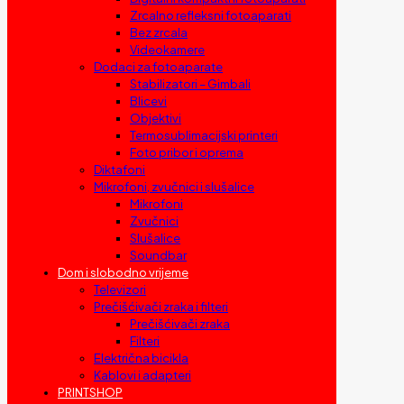
Zrcalno refleksni fotoaparati
Bez zrcala
Videokamere
Dodaci za fotoaparate
Stabilizatori – Gimbali
Blicevi
Objektivi
Termosublimacijski printeri
Foto pribor i oprema
Diktafoni
Mikrofoni, zvučnici i slušalice
Mikrofoni
Zvučnici
Slušalice
Soundbar
Dom i slobodno vrijeme
Televizori
Prečišćivači zraka i filteri
Prečišćivači zraka
Filteri
Električna bicikla
Kablovi i adapteri
PRINTSHOP