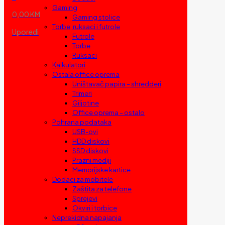
Gaming
0,00 KM
Gaming stolice
Torbe, ruksaci i futrole
Uporedi
Futrole
Torbe
Ruksaci
Kalkulatori
Ostala office oprema
Uništavač papira – shredderi
Trimeri
Giljotine
Office oprema – ostalo
Pohrana podataka
USB-ovi
HDD diskovi
SSD diskovi
Prazni mediji
Memorijske kartice
Dodaci za mobitele
Zaštita za telefone
Sprejevi
Okviri i torbice
Neprekidna napajanja