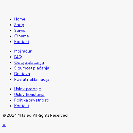
Home
Shop
Servis
O nama
Kontakt
Moj račun
FAQ
Opcije plaćanja
Sigurnost plaćanja
Dostava
Povrat i reklamacija
Uslovi prodaje
Uslovi korištenja
Politika privatnosti
Kontakt
© 2024 Mitalex | All Rights Reserved
✕