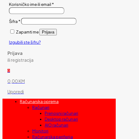
Korisničko ime ili email
*
Šifra
*
Zapamti me
Prijava
Izgubili ste šifru?
Prijava
ili registracija
0
0,00 KM
Uporedi
Računarska oprema
Računari
Prenosni računari
Desktop računari
AIO računari
Monitori
Računarska periferija