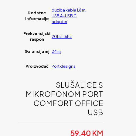
duziba kabla 1,8 m,
Dodatne
USB A+USB C
informacije
adapter
Frekvencijski
20hz-16hz
raspon
Garancija mj
24 mj
Proizvođač
Port designs
SLUŠALICE S
MIKROFONOM PORT
COMFORT OFFICE
USB
59,40
KM