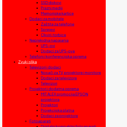
SSD diskovi
Prazni mediji
Memorijske kartice
Dodaci za mobitele
Zaštita za telefone
Sprejevi
Okviri i torbice
Neprekidna napajanja
UPS-ovi
Dodaci za UPS-ove
Telefoni i konferencijska oprema
Zvuk i slika
Televizori i dodaci
Nosači za TV, projektore i monitore
Dodaci za televizore
Televizori
Projektori i dodatna oprema
MIT ALEX promocija EPSON
projektora
Projektori
Projekcijska platna
Dodaci za projektore
Fotoaparati
Digitalni kompaktni fotoaparati