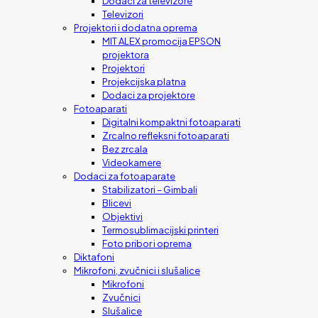
Dodaci za televizore
Televizori
Projektori i dodatna oprema
MIT ALEX promocija EPSON
projektora
Projektori
Projekcijska platna
Dodaci za projektore
Fotoaparati
Digitalni kompaktni fotoaparati
Zrcalno refleksni fotoaparati
Bez zrcala
Videokamere
Dodaci za fotoaparate
Stabilizatori – Gimbali
Blicevi
Objektivi
Termosublimacijski printeri
Foto pribor i oprema
Diktafoni
Mikrofoni, zvučnici i slušalice
Mikrofoni
Zvučnici
Slušalice