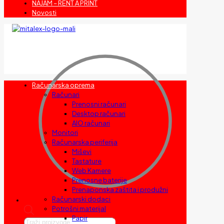
NAJAM – RENT A PRINT
Novosti
Računarska oprema
Računari
Prenosni računari
Desktop računari
AIO računari
Monitori
Računarska periferija
Miševi
Tastature
Web Kamere
Prenosne baterije
Prenaponska zaštita i produžni
Računarski dodaci
Potrošni materijal
Papir
Products