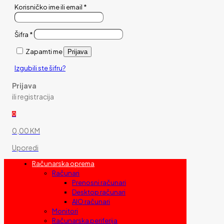
Korisničko ime ili email
*
Šifra
*
Zapamti me
Prijava
Izgubili ste šifru?
Prijava
ili registracija
0
0,00 KM
Uporedi
Računarska oprema
Računari
Prenosni računari
Desktop računari
AIO računari
Monitori
Računarska periferija