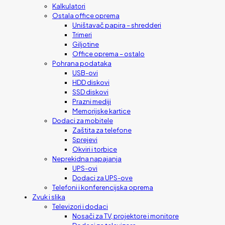
Kalkulatori
Ostala office oprema
Uništavač papira – shredderi
Trimeri
Giljotine
Office oprema – ostalo
Pohrana podataka
USB-ovi
HDD diskovi
SSD diskovi
Prazni mediji
Memorijske kartice
Dodaci za mobitele
Zaštita za telefone
Sprejevi
Okviri i torbice
Neprekidna napajanja
UPS-ovi
Dodaci za UPS-ove
Telefoni i konferencijska oprema
Zvuk i slika
Televizori i dodaci
Nosači za TV, projektore i monitore