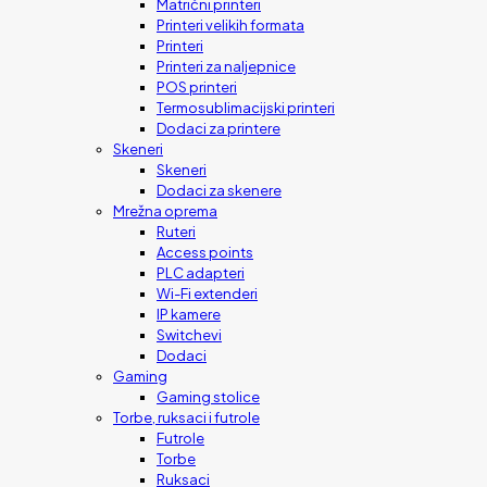
Matrični printeri
Printeri velikih formata
Printeri
Printeri za naljepnice
POS printeri
Termosublimacijski printeri
Dodaci za printere
Skeneri
Skeneri
Dodaci za skenere
Mrežna oprema
Ruteri
Access points
PLC adapteri
Wi-Fi extenderi
IP kamere
Switchevi
Dodaci
Gaming
Gaming stolice
Torbe, ruksaci i futrole
Futrole
Torbe
Ruksaci