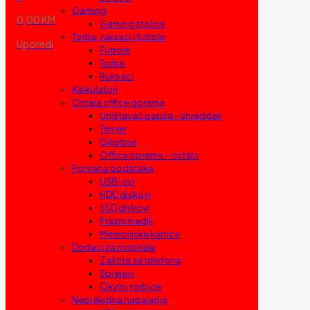
Gaming
0,00 KM
Gaming stolice
Torbe, ruksaci i futrole
Uporedi
Futrole
Torbe
Ruksaci
Kalkulatori
Ostala office oprema
Uništavač papira – shredderi
Trimeri
Giljotine
Office oprema – ostalo
Pohrana podataka
USB-ovi
HDD diskovi
SSD diskovi
Prazni mediji
Memorijske kartice
Dodaci za mobitele
Zaštita za telefone
Sprejevi
Okviri i torbice
Neprekidna napajanja