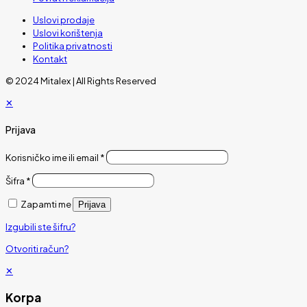
Uslovi prodaje
Uslovi korištenja
Politika privatnosti
Kontakt
© 2024 Mitalex | All Rights Reserved
✕
Prijava
Korisničko ime ili email
*
Šifra
*
Zapamti me
Prijava
Izgubili ste šifru?
Otvoriti račun?
✕
Korpa