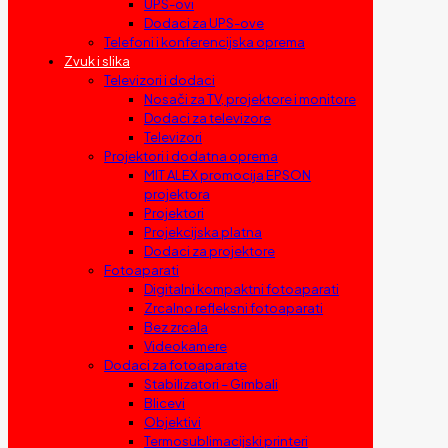
UPS-ovi
Dodaci za UPS-ove
Telefoni i konferencijska oprema
Zvuk i slika
Televizori i dodaci
Nosači za TV, projektore i monitore
Dodaci za televizore
Televizori
Projektori i dodatna oprema
MIT ALEX promocija EPSON
projektora
Projektori
Projekcijska platna
Dodaci za projektore
Fotoaparati
Digitalni kompaktni fotoaparati
Zrcalno refleksni fotoaparati
Bez zrcala
Videokamere
Dodaci za fotoaparate
Stabilizatori – Gimbali
Blicevi
Objektivi
Termosublimacijski printeri