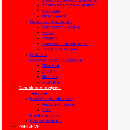
Zrcalno refleksni fotoaparati
Bez zrcala
Videokamere
Dodaci za fotoaparate
Stabilizatori – Gimbali
Blicevi
Objektivi
Termosublimacijski printeri
Foto pribor i oprema
Diktafoni
Mikrofoni, zvučnici i slušalice
Mikrofoni
Zvučnici
Slušalice
Soundbar
Dom i slobodno vrijeme
Televizori
Prečišćivači zraka i filteri
Prečišćivači zraka
Filteri
Električna bicikla
Kablovi i adapteri
PRINTSHOP