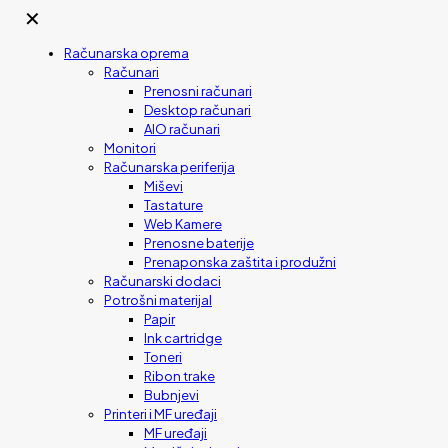
✕
Računarska oprema
Računari
Prenosni računari
Desktop računari
AIO računari
Monitori
Računarska periferija
Miševi
Tastature
Web Kamere
Prenosne baterije
Prenaponska zaštita i produžni
Računarski dodaci
Potrošni materijal
Papir
Ink cartridge
Toneri
Ribon trake
Bubnjevi
Printeri i MF uređaji
MF uređaji