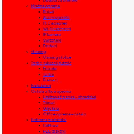
Dodaci za skenere
Mrežna oprema
Ruteri
Access points
PLC adapteri
Wi-Fi extenderi
IP kamere
Switchevi
Dodaci
Gaming
Gaming stolice
Torbe, ruksaci i futrole
Futrole
Torbe
Ruksaci
Kalkulatori
Ostala office oprema
Uništavač papira – shredderi
Trimeri
Giljotine
Office oprema – ostalo
Pohrana podataka
USB-ovi
HDD diskovi