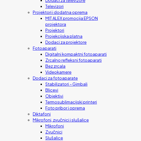
Dodaci za televizore
Televizori
Projektori i dodatna oprema
MIT ALEX promocija EPSON
projektora
Projektori
Projekcijska platna
Dodaci za projektore
Fotoaparati
Digitalni kompaktni fotoaparati
Zrcalno refleksni fotoaparati
Bez zrcala
Videokamere
Dodaci za fotoaparate
Stabilizatori – Gimbali
Blicevi
Objektivi
Termosublimacijski printeri
Foto pribor i oprema
Diktafoni
Mikrofoni, zvučnici i slušalice
Mikrofoni
Zvučnici
Slušalice