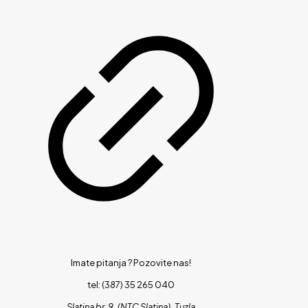
Imate pitanja ?
Pozovite nas!
tel: (387) 35 265 040
Slatina br. 9, (NTC Slatina), Tuzla