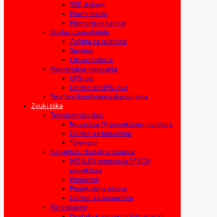
SSD diskovi
Prazni mediji
Memorijske kartice
Dodaci za mobitele
Zaštita za telefone
Sprejevi
Okviri i torbice
Neprekidna napajanja
UPS-ovi
Dodaci za UPS-ove
Telefoni i konferencijska oprema
Zvuk i slika
Televizori i dodaci
Nosači za TV, projektore i monitore
Dodaci za televizore
Televizori
Projektori i dodatna oprema
MIT ALEX promocija EPSON
projektora
Projektori
Projekcijska platna
Dodaci za projektore
Fotoaparati
Digitalni kompaktni fotoaparati