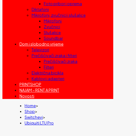
Foto pribor i oprema
Diktafoni
Mikrofoni, zvučnici i slušalice
Mikrofoni
Zvučnici
Slušalice
Soundbar
Dom i slobodno vrijeme
Televizori
Prečišćivači zraka i filteri
Prečišćivači zraka
Filteri
Električna bicikla
Kablovi i adapteri
PRINTSHOP
NAJAM – RENT A PRINT
Novosti
Home
>
Shop
>
Switchevi
>
Ubiquiti LTU Pro