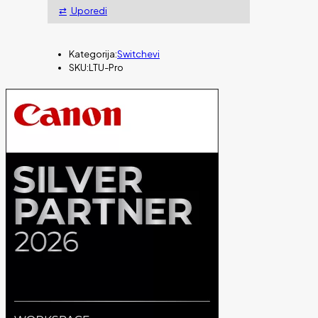
Uporedi
Kategorija:
Switchevi
SKU:
LTU-Pro