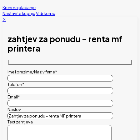
Kreni na plaćanje
Nastavite kupnju
Vidi korpu
✕
zahtjev za ponudu - renta mf
printera
Ime i prezime/Naziv firme*
Telefon*
Email*
Naslov
Text zahtjeva