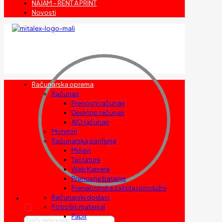
NAJAM – RENT A PRINT
Novosti
Računarska oprema
Računari
Prenosni računari
Desktop računari
AIO računari
Monitori
Računarska periferija
Miševi
Tastature
Web Kamere
Prenosne baterije
Prenaponska zaštita i produžni
Računarski dodaci
Potrošni materijal
Papir
Products