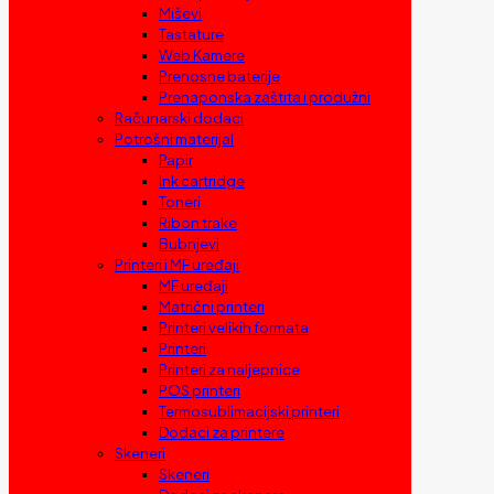
Miševi
Tastature
Web Kamere
Prenosne baterije
Prenaponska zaštita i produžni
Računarski dodaci
Potrošni materijal
Papir
Ink cartridge
Toneri
Ribon trake
Bubnjevi
Printeri i MF uređaji
MF uređaji
Matrični printeri
Printeri velikih formata
Printeri
Printeri za naljepnice
POS printeri
Termosublimacijski printeri
Dodaci za printere
Skeneri
Skeneri