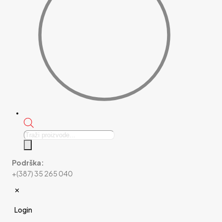
Products
search
Podrška:
+(387) 35 265 040
✕
Login