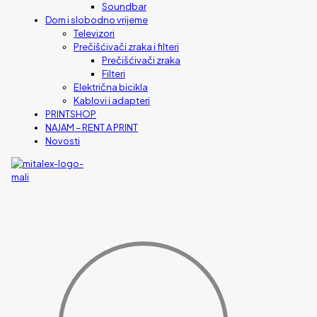
Soundbar
Dom i slobodno vrijeme
Televizori
Prečišćivači zraka i filteri
Prečišćivači zraka
Filteri
Električna bicikla
Kablovi i adapteri
PRINTSHOP
NAJAM – RENT A PRINT
Novosti