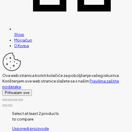
Shop
Moj račun
0
Korpa
Ova web stranica koristi kolačiće za poboljšanje vašeg iskustva.
Korištenjem ove web stranice slažete se s našim
Pravilima zaštite
podataka
.
Prihvatam sve
Select at least 2 products
to compare
Usporedi proizvode