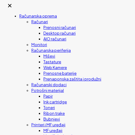
✕
Računarska oprema
Računari
Prenosni računari
Desktop računari
AIO računari
Monitori
Računarska periferija
Miševi
Tastature
Web Kamere
Prenosne baterije
Prenaponska zaštita i produžni
Računarski dodaci
Potrošni materijal
Papir
Ink cartridge
Toneri
Ribon trake
Bubnjevi
Printeri i MF uređaji
MF uređaji