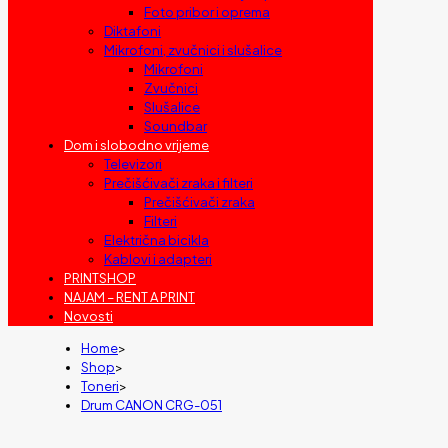
Foto pribor i oprema
Diktafoni
Mikrofoni, zvučnici i slušalice
Mikrofoni
Zvučnici
Slušalice
Soundbar
Dom i slobodno vrijeme
Televizori
Prečišćivači zraka i filteri
Prečišćivači zraka
Filteri
Električna bicikla
Kablovi i adapteri
PRINTSHOP
NAJAM – RENT A PRINT
Novosti
Home
>
Shop
>
Toneri
>
Drum CANON CRG-051