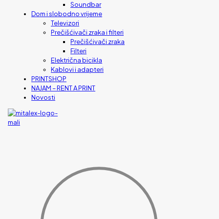
Soundbar
Dom i slobodno vrijeme
Televizori
Prečišćivači zraka i filteri
Prečišćivači zraka
Filteri
Električna bicikla
Kablovi i adapteri
PRINTSHOP
NAJAM – RENT A PRINT
Novosti