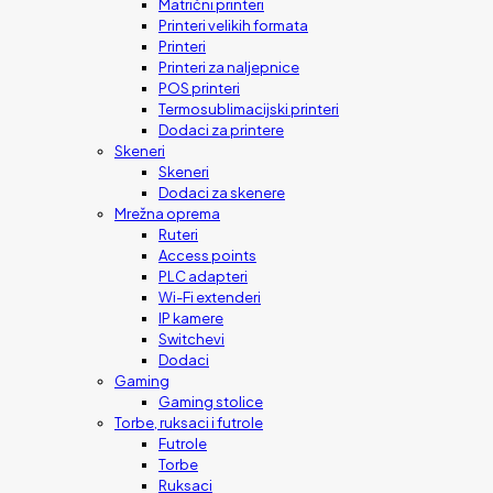
Matrični printeri
Printeri velikih formata
Printeri
Printeri za naljepnice
POS printeri
Termosublimacijski printeri
Dodaci za printere
Skeneri
Skeneri
Dodaci za skenere
Mrežna oprema
Ruteri
Access points
PLC adapteri
Wi-Fi extenderi
IP kamere
Switchevi
Dodaci
Gaming
Gaming stolice
Torbe, ruksaci i futrole
Futrole
Torbe
Ruksaci