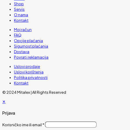
Shop
Servis
O nama
Kontakt
Moj račun
FAQ
Opcije plaćanja
Sigurnost plaćanja
Dostava
Povrat i reklamacija
Uslovi prodaje
Uslovi korištenja
Politika privatnosti
Kontakt
© 2024 Mitalex | All Rights Reserved
✕
Prijava
Korisničko ime ili email
*