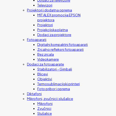
Dodaci za televizore
Televizori
Projektori i dodatna oprema
MIT ALEX promocija EPSON
projektora
Projektori
Projekcijska platna
Dodaci za projektore
Fotoaparati
Digitalni kompaktni fotoaparati
Zrcalno refleksni fotoaparati
Bez zrcala
Videokamere
Dodaci za fotoaparate
Stabilizatori – Gimbali
Blicevi
Objektivi
Termosublimacijski printeri
Foto pribor i oprema
Diktafoni
Mikrofoni, zvučnici i slušalice
Mikrofoni
Zvučnici
Slušalice