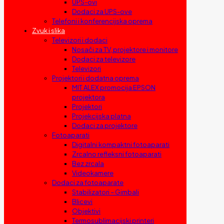
UPS-ovi
Dodaci za UPS-ove
Telefoni i konferencijska oprema
Zvuk i slika
Televizori i dodaci
Nosači za TV, projektore i monitore
Dodaci za televizore
Televizori
Projektori i dodatna oprema
MIT ALEX promocija EPSON
projektora
Projektori
Projekcijska platna
Dodaci za projektore
Fotoaparati
Digitalni kompaktni fotoaparati
Zrcalno refleksni fotoaparati
Bez zrcala
Videokamere
Dodaci za fotoaparate
Stabilizatori – Gimbali
Blicevi
Objektivi
Termosublimacijski printeri