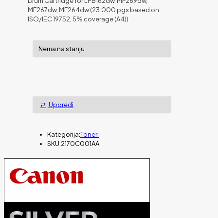
Drum Cartridge for LPB162dw, MF269dw,
MF267dw, MF264dw (23.000 pgs based on
ISO/IEC 19752, 5% coverage (A4))
Nema na stanju
Uporedi
Kategorija:
Toneri
SKU:
2170C001AA