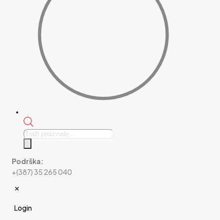
Products
search
Podrška:
+(387) 35 265 040
✕
Login