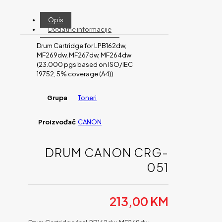
Opis
Dodatne informacije
Drum Cartridge for LPB162dw,
MF269dw, MF267dw, MF264dw
(23.000 pgs based on ISO/IEC
19752, 5% coverage (A4))
Grupa
Toneri
Proizvođač
CANON
DRUM CANON CRG-
051
213,00
KM