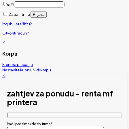
Šifra
*
Zapamti me
Prijava
Izgubili ste šifru?
Otvoriti račun?
✕
Korpa
Kreni na plaćanje
Nastavite kupnju
Vidi korpu
✕
zahtjev za ponudu - renta mf
printera
Ime i prezime/Naziv firme*