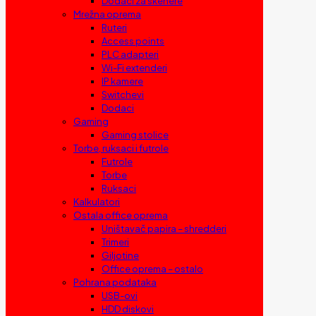
Dodaci za skenere
Mrežna oprema
Ruteri
Access points
PLC adapteri
Wi-Fi extenderi
IP kamere
Switchevi
Dodaci
Gaming
Gaming stolice
Torbe, ruksaci i futrole
Futrole
Torbe
Ruksaci
Kalkulatori
Ostala office oprema
Uništavač papira – shredderi
Trimeri
Giljotine
Office oprema – ostalo
Pohrana podataka
USB-ovi
HDD diskovi