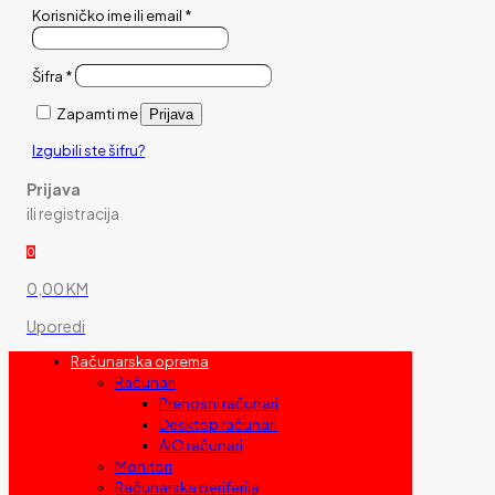
Korisničko ime ili email
*
Šifra
*
Zapamti me
Prijava
Izgubili ste šifru?
Prijava
ili registracija
0
0,00 KM
Uporedi
Računarska oprema
Računari
Prenosni računari
Desktop računari
AIO računari
Monitori
Računarska periferija