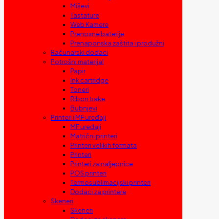
Miševi
Tastature
Web Kamere
Prenosne baterije
Prenaponska zaštita i produžni
Računarski dodaci
Potrošni materijal
Papir
Ink cartridge
Toneri
Ribon trake
Bubnjevi
Printeri i MF uređaji
MF uređaji
Matrični printeri
Printeri velikih formata
Printeri
Printeri za naljepnice
POS printeri
Termosublimacijski printeri
Dodaci za printere
Skeneri
Skeneri