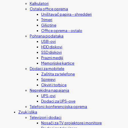
Kalkulatori
Ostala office oprema
Uništavač papira – shredderi
Trimeri
Giljotine
Office oprema – ostalo
Pohrana podataka
USB-ovi
HDD diskovi
SSD diskovi
Prazni mediji
Memorijske kartice
Dodaci za mobitele
Zaštita za telefone
Sprejevi
Okviri i torbice
Neprekidna napajanja
UPS-ovi
Dodaci za UPS-ove
Telefoni i konferencijska oprema
Zvuk i slika
Televizori i dodaci
Nosači za TV, projektore i monitore