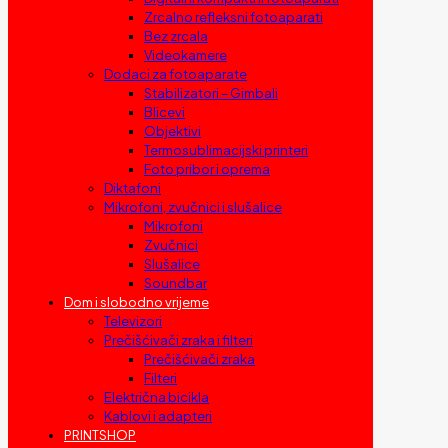
Zrcalno refleksni fotoaparati
Bez zrcala
Videokamere
Dodaci za fotoaparate
Stabilizatori – Gimbali
Blicevi
Objektivi
Termosublimacijski printeri
Foto pribor i oprema
Diktafoni
Mikrofoni, zvučnici i slušalice
Mikrofoni
Zvučnici
Slušalice
Soundbar
Dom i slobodno vrijeme
Televizori
Prečišćivači zraka i filteri
Prečišćivači zraka
Filteri
Električna bicikla
Kablovi i adapteri
PRINTSHOP