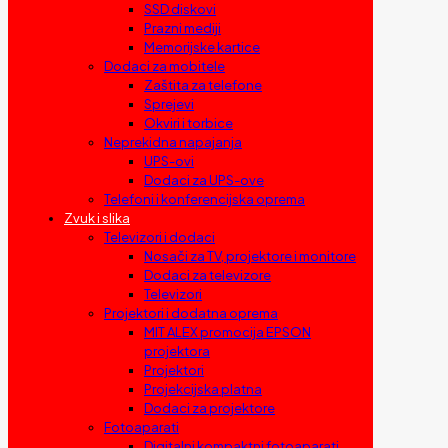
SSD diskovi
Prazni mediji
Memorijske kartice
Dodaci za mobitele
Zaštita za telefone
Sprejevi
Okviri i torbice
Neprekidna napajanja
UPS-ovi
Dodaci za UPS-ove
Telefoni i konferencijska oprema
Zvuk i slika
Televizori i dodaci
Nosači za TV, projektore i monitore
Dodaci za televizore
Televizori
Projektori i dodatna oprema
MIT ALEX promocija EPSON
projektora
Projektori
Projekcijska platna
Dodaci za projektore
Fotoaparati
Digitalni kompaktni fotoaparati