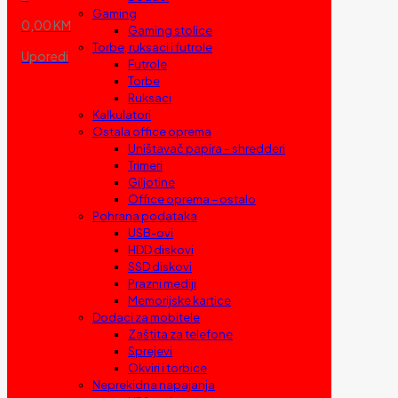
Gaming
0,00 KM
Gaming stolice
Torbe, ruksaci i futrole
Uporedi
Futrole
Torbe
Ruksaci
Kalkulatori
Ostala office oprema
Uništavač papira – shredderi
Trimeri
Giljotine
Office oprema – ostalo
Pohrana podataka
USB-ovi
HDD diskovi
SSD diskovi
Prazni mediji
Memorijske kartice
Dodaci za mobitele
Zaštita za telefone
Sprejevi
Okviri i torbice
Neprekidna napajanja