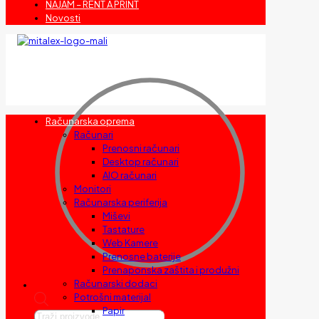
NAJAM – RENT A PRINT
Novosti
Računarska oprema
Računari
Prenosni računari
Desktop računari
AIO računari
Monitori
Računarska periferija
Miševi
Tastature
Web Kamere
Prenosne baterije
Prenaponska zaštita i produžni
Računarski dodaci
Potrošni materijal
Papir
Products