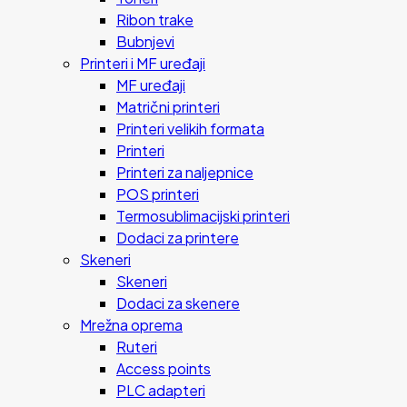
Ribon trake
Bubnjevi
Printeri i MF uređaji
MF uređaji
Matrični printeri
Printeri velikih formata
Printeri
Printeri za naljepnice
POS printeri
Termosublimacijski printeri
Dodaci za printere
Skeneri
Skeneri
Dodaci za skenere
Mrežna oprema
Ruteri
Access points
PLC adapteri