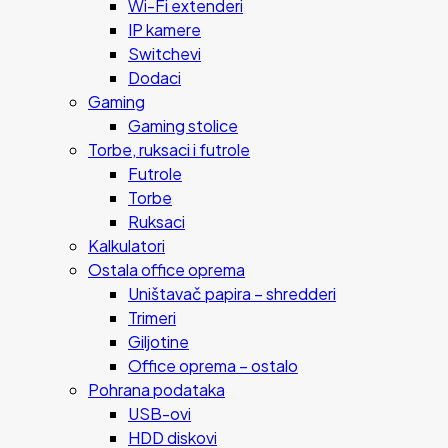
Wi-Fi extenderi
IP kamere
Switchevi
Dodaci
Gaming
Gaming stolice
Torbe, ruksaci i futrole
Futrole
Torbe
Ruksaci
Kalkulatori
Ostala office oprema
Uništavač papira – shredderi
Trimeri
Giljotine
Office oprema – ostalo
Pohrana podataka
USB-ovi
HDD diskovi