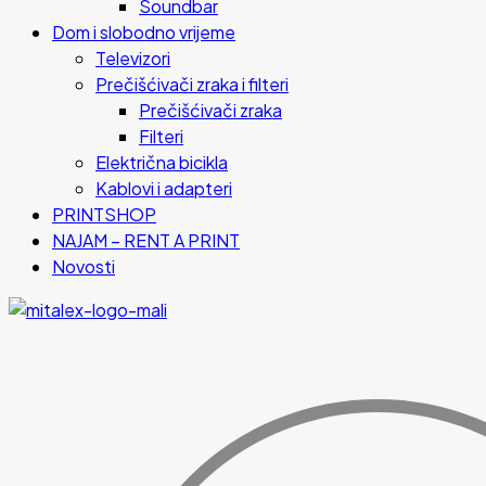
Soundbar
Dom i slobodno vrijeme
Televizori
Prečišćivači zraka i filteri
Prečišćivači zraka
Filteri
Električna bicikla
Kablovi i adapteri
PRINTSHOP
NAJAM – RENT A PRINT
Novosti