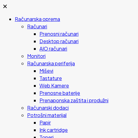
✕
Računarska oprema
Računari
Prenosni računari
Desktop računari
AIO računari
Monitori
Računarska periferija
Miševi
Tastature
Web Kamere
Prenosne baterije
Prenaponska zaštita i produžni
Računarski dodaci
Potrošni materijal
Papir
Ink cartridge
Toneri