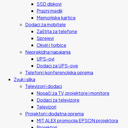
SSD diskovi
Prazni mediji
Memorijske kartice
Dodaci za mobitele
Zaštita za telefone
Sprejevi
Okviri i torbice
Neprekidna napajanja
UPS-ovi
Dodaci za UPS-ove
Telefoni i konferencijska oprema
Zvuk i slika
Televizori i dodaci
Nosači za TV, projektore i monitore
Dodaci za televizore
Televizori
Projektori i dodatna oprema
MIT ALEX promocija EPSON projektora
Projektori