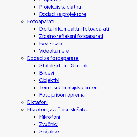
Projekcijska platna
Dodaci za projektore
Fotoaparati
Digitalni kompaktni fotoaparati
Zrcalno refleksni fotoaparati
Bez zrcala
Videokamere
Dodaci za fotoaparate
Stabilizatori – Gimbali
Blicevi
Objektivi
Termosublimacijski printeri
Foto pribor i oprema
Diktafoni
Mikrofoni, zvučnici i slušalice
Mikrofoni
Zvučnici
Slušalice