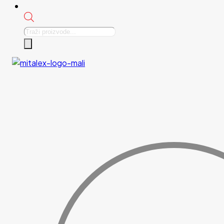
Products
search