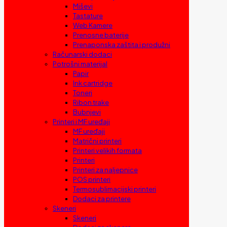
Miševi
Tastature
Web Kamere
Prenosne baterije
Prenaponska zaštita i produžni
Računarski dodaci
Potrošni materijal
Papir
Ink cartridge
Toneri
Ribon trake
Bubnjevi
Printeri i MF uređaji
MF uređaji
Matrični printeri
Printeri velikih formata
Printeri
Printeri za naljepnice
POS printeri
Termosublimacijski printeri
Dodaci za printere
Skeneri
Skeneri