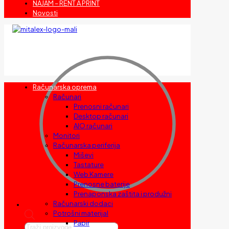
NAJAM – RENT A PRINT
Novosti
Računarska oprema
Računari
Prenosni računari
Desktop računari
AIO računari
Monitori
Računarska periferija
Miševi
Tastature
Web Kamere
Prenosne baterije
Prenaponska zaštita i produžni
Računarski dodaci
Potrošni materijal
Papir
Products