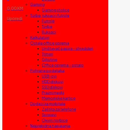
Gaming
0,00 KM
Gaming stolice
Torbe, ruksaci i futrole
Uporedi
Futrole
Torbe
Ruksaci
Kalkulatori
Ostala office oprema
Uništavač papira – shredderi
Trimeri
Giljotine
Office oprema – ostalo
Pohrana podataka
USB-ovi
HDD diskovi
SSD diskovi
Prazni mediji
Memorijske kartice
Dodaci za mobitele
Zaštita za telefone
Sprejevi
Okviri i torbice
Neprekidna napajanja