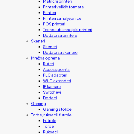
Matrični printeri
Printeri velikih formata
Printeri
Printeri za naljepnice
POS printeri
Termosublimacijski printeri
Dodaci za printere
Skeneri
Skeneri
Dodaci za skenere
Mrežna oprema
Ruteri
Access points
PLC adapteri
Wi-Fi extenderi
IP kamere
Switchevi
Dodaci
Gaming
Gaming stolice
Torbe, ruksaci i futrole
Futrole
Torbe
Ruksaci