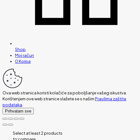
Shop
Moj račun
0
Korpa
Ova web stranica koristi kolačiće za poboljšanje vašeg iskustva.
Korištenjem ove web stranice slažete se s našim
Pravilima zaštite
podataka
.
Prihvatam sve
Select at least 2 products
to compare