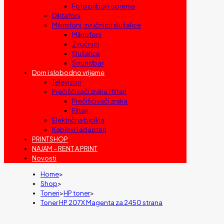
Foto pribor i oprema
Diktafoni
Mikrofoni, zvučnici i slušalice
Mikrofoni
Zvučnici
Slušalice
Soundbar
Dom i slobodno vrijeme
Televizori
Prečišćivači zraka i filteri
Prečišćivači zraka
Filteri
Električna bicikla
Kablovi i adapteri
PRINTSHOP
NAJAM – RENT A PRINT
Novosti
Home
>
Shop
>
Toneri
>
HP toner
>
Toner HP 207X Magenta za 2450 strana