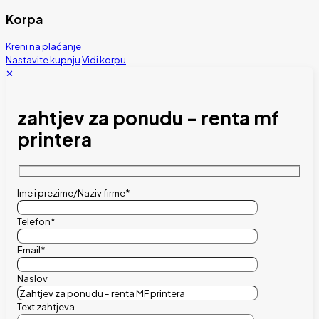
Korpa
Kreni na plaćanje
Nastavite kupnju
Vidi korpu
✕
zahtjev za ponudu - renta mf
printera
Ime i prezime/Naziv firme*
Telefon*
Email*
Naslov
Text zahtjeva