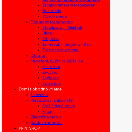
Zrcalno refleksni fotoaparati
Bez zrcala
Videokamere
Dodaci za fotoaparate
Stabilizatori – Gimbali
Blicevi
Objektivi
Termosublimacijski printeri
Foto pribor i oprema
Diktafoni
Mikrofoni, zvučnici i slušalice
Mikrofoni
Zvučnici
Slušalice
Soundbar
Dom i slobodno vrijeme
Televizori
Prečišćivači zraka i filteri
Prečišćivači zraka
Filteri
Električna bicikla
Kablovi i adapteri
PRINTSHOP