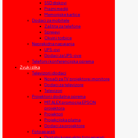
SSD diskovi
Prazni mediji
Memorijske kartice
Dodaci za mobitele
Zaštita za telefone
Sprejevi
Okviri i torbice
Neprekidna napajanja
UPS-ovi
Dodaci za UPS-ove
Telefoni i konferencijska oprema
Zvuk i slika
Televizori i dodaci
Nosači za TV, projektore i monitore
Dodaci za televizore
Televizori
Projektori i dodatna oprema
MIT ALEX promocija EPSON
projektora
Projektori
Projekcijska platna
Dodaci za projektore
Fotoaparati
Digitalni kompaktni fotoaparati