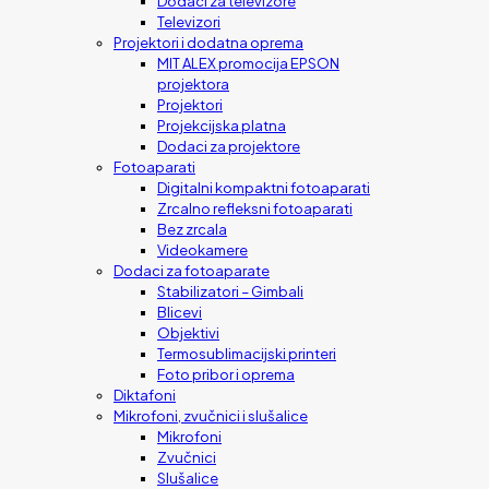
Dodaci za televizore
Televizori
Projektori i dodatna oprema
MIT ALEX promocija EPSON
projektora
Projektori
Projekcijska platna
Dodaci za projektore
Fotoaparati
Digitalni kompaktni fotoaparati
Zrcalno refleksni fotoaparati
Bez zrcala
Videokamere
Dodaci za fotoaparate
Stabilizatori – Gimbali
Blicevi
Objektivi
Termosublimacijski printeri
Foto pribor i oprema
Diktafoni
Mikrofoni, zvučnici i slušalice
Mikrofoni
Zvučnici
Slušalice