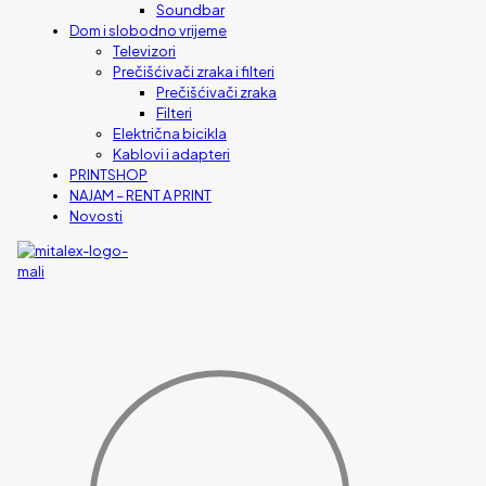
Soundbar
Dom i slobodno vrijeme
Televizori
Prečišćivači zraka i filteri
Prečišćivači zraka
Filteri
Električna bicikla
Kablovi i adapteri
PRINTSHOP
NAJAM – RENT A PRINT
Novosti