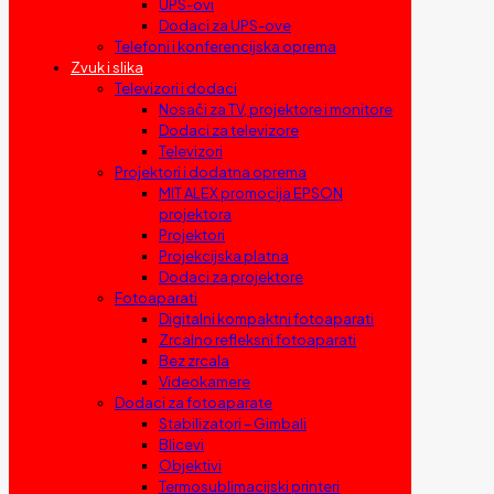
UPS-ovi
Dodaci za UPS-ove
Telefoni i konferencijska oprema
Zvuk i slika
Televizori i dodaci
Nosači za TV, projektore i monitore
Dodaci za televizore
Televizori
Projektori i dodatna oprema
MIT ALEX promocija EPSON
projektora
Projektori
Projekcijska platna
Dodaci za projektore
Fotoaparati
Digitalni kompaktni fotoaparati
Zrcalno refleksni fotoaparati
Bez zrcala
Videokamere
Dodaci za fotoaparate
Stabilizatori – Gimbali
Blicevi
Objektivi
Termosublimacijski printeri