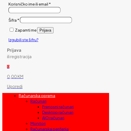
Korisničko ime ili email
*
Šifra
*
Zapamti me
Prijava
Izgubili ste šifru?
Prijava
ili registracija
0
0,00 KM
Uporedi
Računarska oprema
Računari
Prenosni računari
Desktop računari
AIO računari
Monitori
Računarska periferija