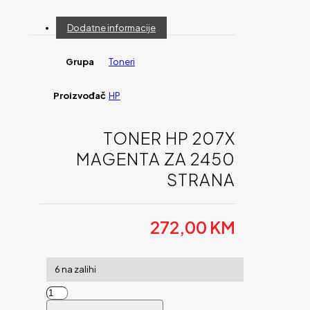
Dodatne informacije
Grupa
Toneri
Proizvođač
HP
TONER HP 207X
MAGENTA ZA 2450
STRANA
272,00
KM
6 na zalihi
Toner
HP