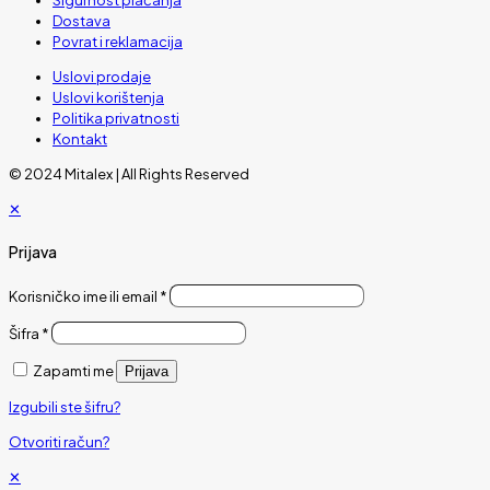
Dostava
Povrat i reklamacija
Uslovi prodaje
Uslovi korištenja
Politika privatnosti
Kontakt
© 2024 Mitalex | All Rights Reserved
✕
Prijava
Korisničko ime ili email
*
Šifra
*
Zapamti me
Prijava
Izgubili ste šifru?
Otvoriti račun?
✕