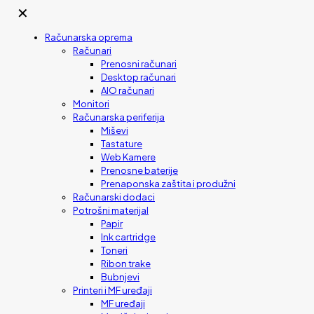
✕
Računarska oprema
Računari
Prenosni računari
Desktop računari
AIO računari
Monitori
Računarska periferija
Miševi
Tastature
Web Kamere
Prenosne baterije
Prenaponska zaštita i produžni
Računarski dodaci
Potrošni materijal
Papir
Ink cartridge
Toneri
Ribon trake
Bubnjevi
Printeri i MF uređaji
MF uređaji