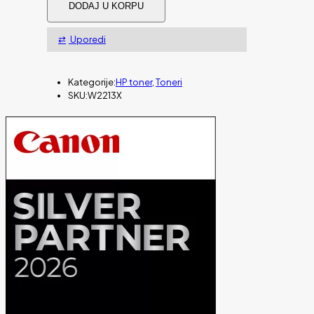
DODAJ U KORPU
207X
Magenta
za
Uporedi
2450
strana
količina
Kategorije:
HP toner
,
Toneri
SKU:
W2213X