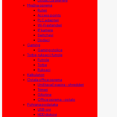
Dodaci za skenere
Mrežna oprema
Ruteri
Access points
PLC adapteri
Wi-Fi extenderi
IP kamere
Switchevi
Dodaci
Gaming
Gaming stolice
Torbe, ruksaci i futrole
Futrole
Torbe
Ruksaci
Kalkulatori
Ostala office oprema
Uništavač papira – shredderi
Trimeri
Giljotine
Office oprema – ostalo
Pohrana podataka
USB-ovi
HDD diskovi