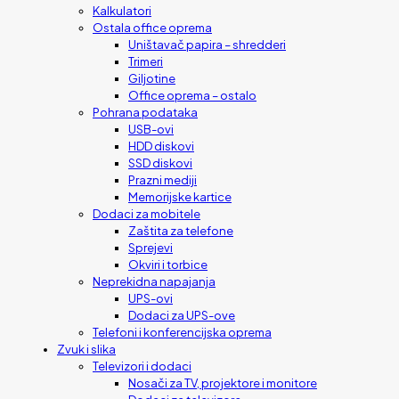
Kalkulatori
Ostala office oprema
Uništavač papira – shredderi
Trimeri
Giljotine
Office oprema – ostalo
Pohrana podataka
USB-ovi
HDD diskovi
SSD diskovi
Prazni mediji
Memorijske kartice
Dodaci za mobitele
Zaštita za telefone
Sprejevi
Okviri i torbice
Neprekidna napajanja
UPS-ovi
Dodaci za UPS-ove
Telefoni i konferencijska oprema
Zvuk i slika
Televizori i dodaci
Nosači za TV, projektore i monitore