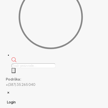
Products
search
Podrška:
+(387) 35 265 040
✕
Login