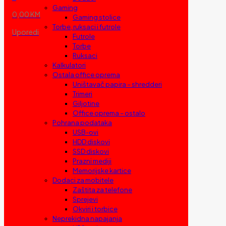
Gaming
0,00 KM
Gaming stolice
Torbe, ruksaci i futrole
Uporedi
Futrole
Torbe
Ruksaci
Kalkulatori
Ostala office oprema
Uništavač papira – shredderi
Trimeri
Giljotine
Office oprema – ostalo
Pohrana podataka
USB-ovi
HDD diskovi
SSD diskovi
Prazni mediji
Memorijske kartice
Dodaci za mobitele
Zaštita za telefone
Sprejevi
Okviri i torbice
Neprekidna napajanja