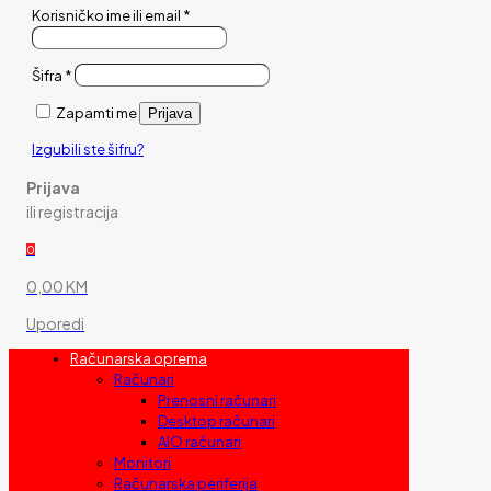
Korisničko ime ili email
*
Šifra
*
Zapamti me
Prijava
Izgubili ste šifru?
Prijava
ili registracija
0
0,00 KM
Uporedi
Računarska oprema
Računari
Prenosni računari
Desktop računari
AIO računari
Monitori
Računarska periferija