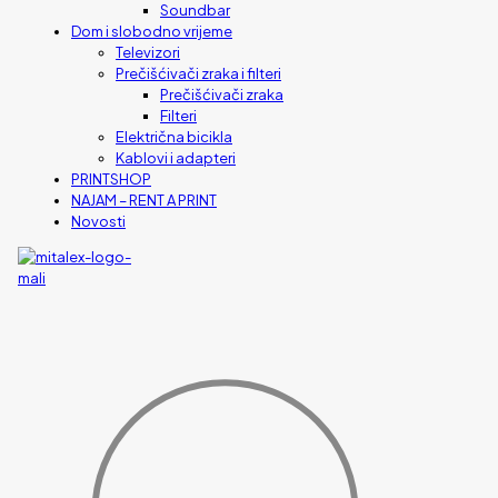
Soundbar
Dom i slobodno vrijeme
Televizori
Prečišćivači zraka i filteri
Prečišćivači zraka
Filteri
Električna bicikla
Kablovi i adapteri
PRINTSHOP
NAJAM – RENT A PRINT
Novosti