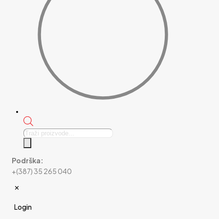
Products
search
Podrška:
+(387) 35 265 040
✕
Login