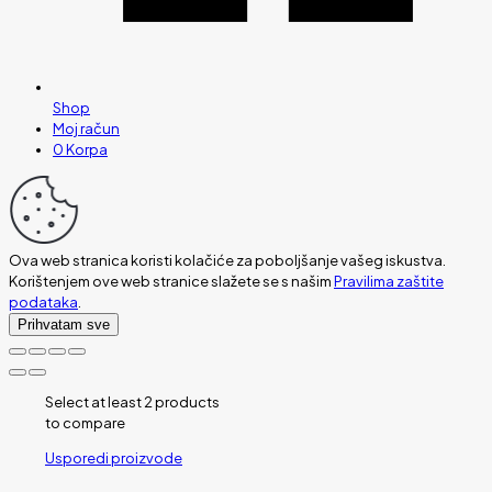
Shop
Moj račun
0
Korpa
Ova web stranica koristi kolačiće za poboljšanje vašeg iskustva.
Korištenjem ove web stranice slažete se s našim
Pravilima zaštite
podataka
.
Prihvatam sve
Select at least 2 products
to compare
Usporedi proizvode