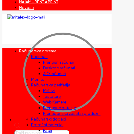
NAJAM – RENT A PRINT
Novosti
Računarska oprema
Računari
Prenosni računari
Desktop računari
AIO računari
Monitori
Računarska periferija
Miševi
Tastature
Web Kamere
Prenosne baterije
Prenaponska zaštita i produžni
Računarski dodaci
Potrošni materijal
Papir
Products