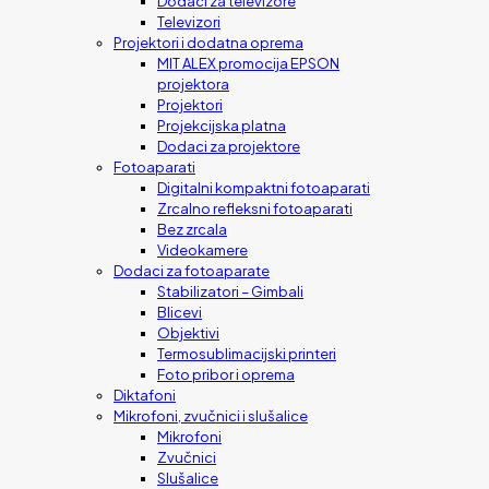
Dodaci za televizore
Televizori
Projektori i dodatna oprema
MIT ALEX promocija EPSON
projektora
Projektori
Projekcijska platna
Dodaci za projektore
Fotoaparati
Digitalni kompaktni fotoaparati
Zrcalno refleksni fotoaparati
Bez zrcala
Videokamere
Dodaci za fotoaparate
Stabilizatori – Gimbali
Blicevi
Objektivi
Termosublimacijski printeri
Foto pribor i oprema
Diktafoni
Mikrofoni, zvučnici i slušalice
Mikrofoni
Zvučnici
Slušalice