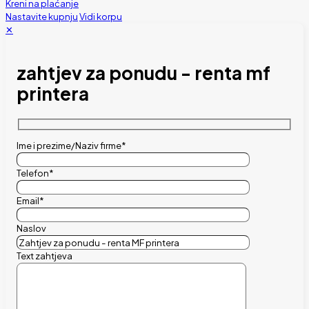
Kreni na plaćanje
Nastavite kupnju
Vidi korpu
✕
zahtjev za ponudu - renta mf
printera
Ime i prezime/Naziv firme*
Telefon*
Email*
Naslov
Text zahtjeva