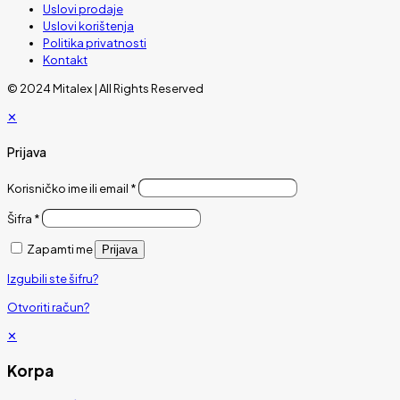
Uslovi prodaje
Uslovi korištenja
Politika privatnosti
Kontakt
© 2024 Mitalex | All Rights Reserved
✕
Prijava
Korisničko ime ili email
*
Šifra
*
Zapamti me
Prijava
Izgubili ste šifru?
Otvoriti račun?
✕
Korpa