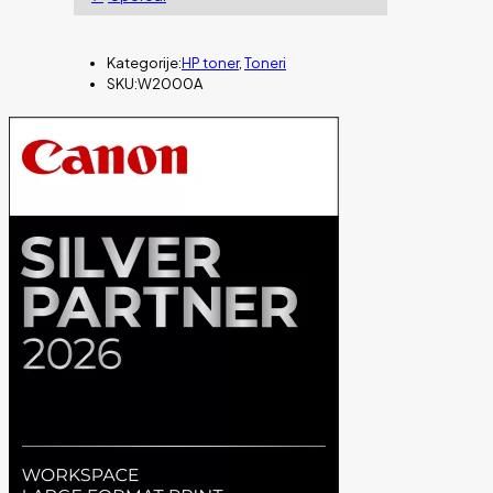
Kategorije:
HP toner
,
Toneri
SKU:
W2000A