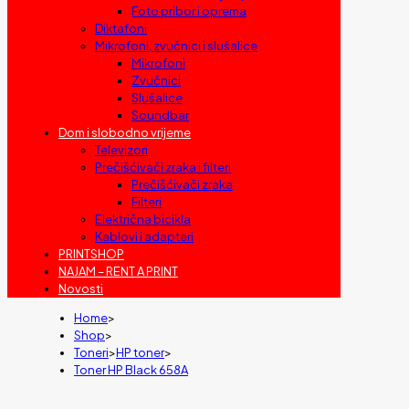
Foto pribor i oprema
Diktafoni
Mikrofoni, zvučnici i slušalice
Mikrofoni
Zvučnici
Slušalice
Soundbar
Dom i slobodno vrijeme
Televizori
Prečišćivači zraka i filteri
Prečišćivači zraka
Filteri
Električna bicikla
Kablovi i adapteri
PRINTSHOP
NAJAM – RENT A PRINT
Novosti
Home
>
Shop
>
Toneri
>
HP toner
>
Toner HP Black 658A