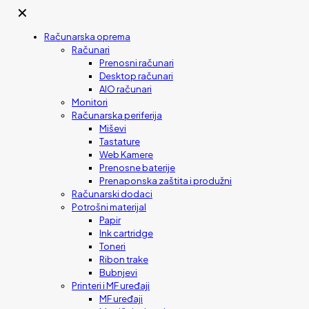
✕
Računarska oprema
Računari
Prenosni računari
Desktop računari
AIO računari
Monitori
Računarska periferija
Miševi
Tastature
Web Kamere
Prenosne baterije
Prenaponska zaštita i produžni
Računarski dodaci
Potrošni materijal
Papir
Ink cartridge
Toneri
Ribon trake
Bubnjevi
Printeri i MF uređaji
MF uređaji