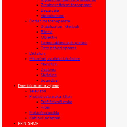
Zrcalno refleksni fotoaparati
Bez zrcala
Videokamere
Dodaci za fotoaparate
Stabilizatori – Gimbali
Blicevi
Objektivi
Termosublimacijski printeri
Foto pribor i oprema
Diktafoni
Mikrofoni, zvučnici i slušalice
Mikrofoni
Zvučnici
Slušalice
Soundbar
Dom i slobodno vrijeme
Televizori
Prečišćivači zraka i filteri
Prečišćivači zraka
Filteri
Električna bicikla
Kablovi i adapteri
PRINTSHOP