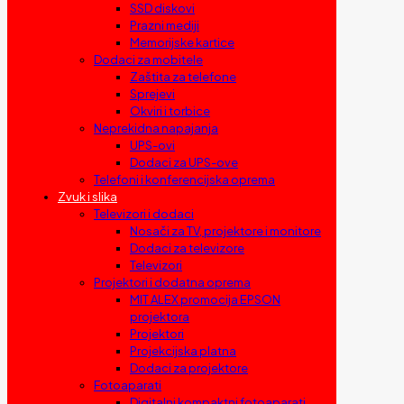
SSD diskovi
Prazni mediji
Memorijske kartice
Dodaci za mobitele
Zaštita za telefone
Sprejevi
Okviri i torbice
Neprekidna napajanja
UPS-ovi
Dodaci za UPS-ove
Telefoni i konferencijska oprema
Zvuk i slika
Televizori i dodaci
Nosači za TV, projektore i monitore
Dodaci za televizore
Televizori
Projektori i dodatna oprema
MIT ALEX promocija EPSON
projektora
Projektori
Projekcijska platna
Dodaci za projektore
Fotoaparati
Digitalni kompaktni fotoaparati