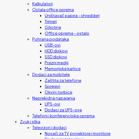
Kalkulatori
Ostala office oprema
Uništavač papira – shredderi
Trimeri
Giljotine
Office oprema – ostalo
Pohrana podataka
USB-ovi
HDD diskovi
SSD diskovi
Prazni mediji
Memorijske kartice
Dodaci za mobitele
Zaštita za telefone
Sprejevi
Okviri i torbice
Neprekidna napajanja
UPS-ovi
Dodaci za UPS-ove
Telefoni i konferencijska oprema
Zvuk i slika
Televizori i dodaci
Nosači za TV, projektore i monitore