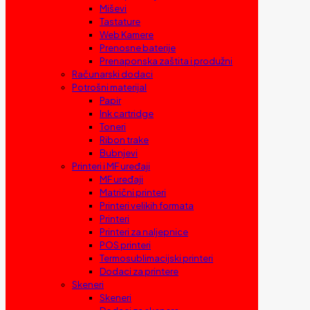
Miševi
Tastature
Web Kamere
Prenosne baterije
Prenaponska zaštita i produžni
Računarski dodaci
Potrošni materijal
Papir
Ink cartridge
Toneri
Ribon trake
Bubnjevi
Printeri i MF uređaji
MF uređaji
Matrični printeri
Printeri velikih formata
Printeri
Printeri za naljepnice
POS printeri
Termosublimacijski printeri
Dodaci za printere
Skeneri
Skeneri