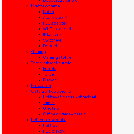
Dodaci za skenere
Mrežna oprema
Ruteri
Access points
PLC adapteri
Wi-Fi extenderi
IP kamere
Switchevi
Dodaci
Gaming
Gaming stolice
Torbe, ruksaci i futrole
Futrole
Torbe
Ruksaci
Kalkulatori
Ostala office oprema
Uništavač papira – shredderi
Trimeri
Giljotine
Office oprema – ostalo
Pohrana podataka
USB-ovi
HDD diskovi