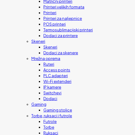
Matrični printeri
Printeri velikih formata
Printeri
Printeri za naljepnice
POS printeri
Termosublimacijski printeri
Dodaci za printere
Skeneri
Skeneri
Dodaci za skenere
Mrežna oprema
Ruteri
Access points
PLC adapteri
Wi-Fi extenderi
IP kamere
Switchevi
Dodaci
Gaming
Gaming stolice
Torbe, ruksaci i futrole
Futrole
Torbe
Ruksaci