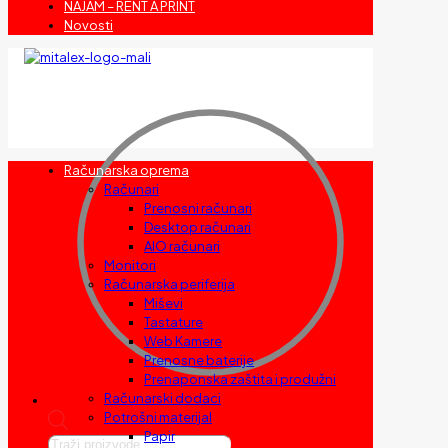
NAJAM – RENT A PRINT
Novosti
Računarska oprema
Računari
Prenosni računari
Desktop računari
AIO računari
Monitori
Računarska periferija
Miševi
Tastature
Web Kamere
Prenosne baterije
Prenaponska zaštita i produžni
Računarski dodaci
Potrošni materijal
Papir
Products