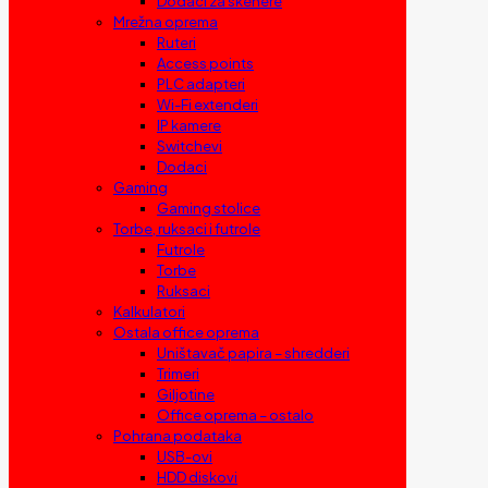
Dodaci za skenere
Mrežna oprema
Ruteri
Access points
PLC adapteri
Wi-Fi extenderi
IP kamere
Switchevi
Dodaci
Gaming
Gaming stolice
Torbe, ruksaci i futrole
Futrole
Torbe
Ruksaci
Kalkulatori
Ostala office oprema
Uništavač papira – shredderi
Trimeri
Giljotine
Office oprema – ostalo
Pohrana podataka
USB-ovi
HDD diskovi