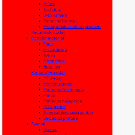
Miševi
Tastature
Web Kamere
Prenosne baterije
Prenaponska zaštita i produžni
Računarski dodaci
Potrošni materijal
Papir
Ink cartridge
Toneri
Ribon trake
Bubnjevi
Printeri i MF uređaji
MF uređaji
Matrični printeri
Printeri velikih formata
Printeri
Printeri za naljepnice
POS printeri
Termosublimacijski printeri
Dodaci za printere
Skeneri
Skeneri