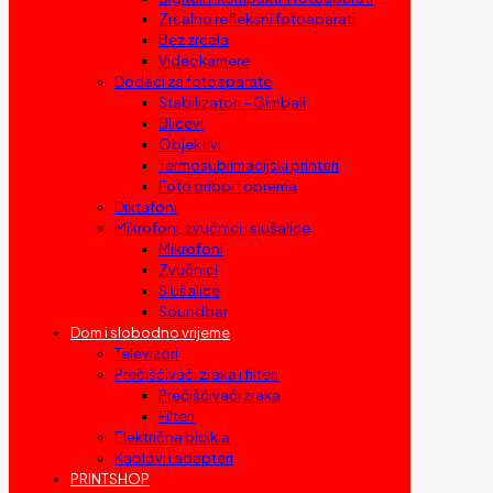
Zrcalno refleksni fotoaparati
Bez zrcala
Videokamere
Dodaci za fotoaparate
Stabilizatori – Gimbali
Blicevi
Objektivi
Termosublimacijski printeri
Foto pribor i oprema
Diktafoni
Mikrofoni, zvučnici i slušalice
Mikrofoni
Zvučnici
Slušalice
Soundbar
Dom i slobodno vrijeme
Televizori
Prečišćivači zraka i filteri
Prečišćivači zraka
Filteri
Električna bicikla
Kablovi i adapteri
PRINTSHOP