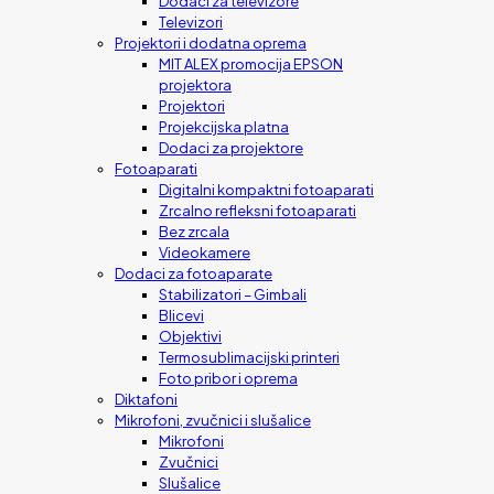
Dodaci za televizore
Televizori
Projektori i dodatna oprema
MIT ALEX promocija EPSON
projektora
Projektori
Projekcijska platna
Dodaci za projektore
Fotoaparati
Digitalni kompaktni fotoaparati
Zrcalno refleksni fotoaparati
Bez zrcala
Videokamere
Dodaci za fotoaparate
Stabilizatori – Gimbali
Blicevi
Objektivi
Termosublimacijski printeri
Foto pribor i oprema
Diktafoni
Mikrofoni, zvučnici i slušalice
Mikrofoni
Zvučnici
Slušalice