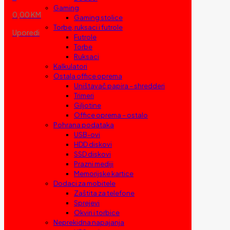
Gaming
0,00 KM
Gaming stolice
Torbe, ruksaci i futrole
Uporedi
Futrole
Torbe
Ruksaci
Kalkulatori
Ostala office oprema
Uništavač papira – shredderi
Trimeri
Giljotine
Office oprema – ostalo
Pohrana podataka
USB-ovi
HDD diskovi
SSD diskovi
Prazni mediji
Memorijske kartice
Dodaci za mobitele
Zaštita za telefone
Sprejevi
Okviri i torbice
Neprekidna napajanja