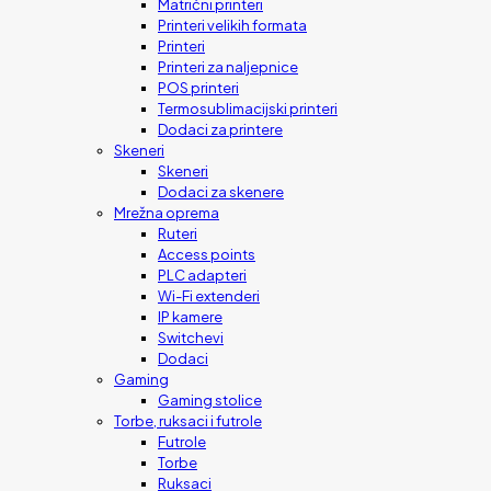
Matrični printeri
Printeri velikih formata
Printeri
Printeri za naljepnice
POS printeri
Termosublimacijski printeri
Dodaci za printere
Skeneri
Skeneri
Dodaci za skenere
Mrežna oprema
Ruteri
Access points
PLC adapteri
Wi-Fi extenderi
IP kamere
Switchevi
Dodaci
Gaming
Gaming stolice
Torbe, ruksaci i futrole
Futrole
Torbe
Ruksaci