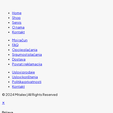
Home
Shop
Servis
O nama
Kontakt
Moj račun
FAQ
Opcije plaćanja
Sigurnost plaćanja
Dostava
Povrat i reklamacija
Uslovi prodaje
Uslovi korištenja
Politika privatnosti
Kontakt
© 2024 Mitalex | All Rights Reserved
✕
Prijava