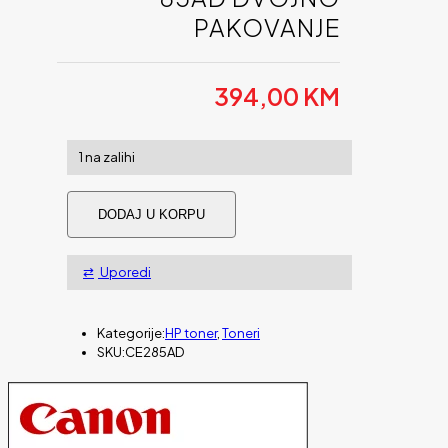
PAKOVANJE
394,00
KM
1 na zalihi
Toner
DODAJ U KORPU
HP
black
85AD
Uporedi
dvojno
pakovanje
količina
Kategorije:
HP toner
,
Toneri
SKU:
CE285AD