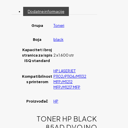
Dodatne informacije
Grupa
Toneri
Boja
black
Kapacitet i broj
stranica za ispis
2 x 1.600 str
ISQ standard
HP LASERJET
Kompatibilnost
P1102/P1106/M1132
s printerom
MFP/M1212
MFP/M1217 MFP
Proizvođač
HP
TONER HP BLACK
85AD DVOJNO