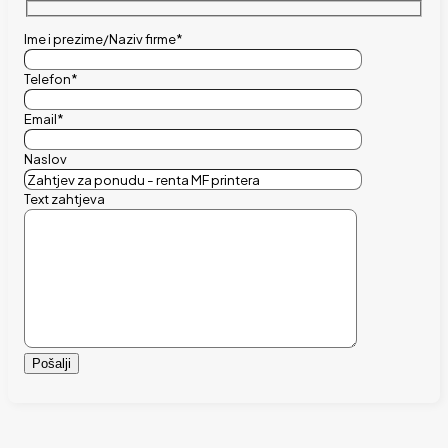
Ime i prezime/Naziv firme*
Telefon*
Email*
Naslov
Text zahtjeva