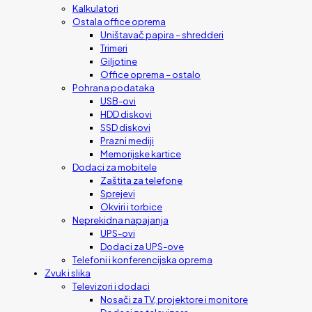
Kalkulatori
Ostala office oprema
Uništavač papira – shredderi
Trimeri
Giljotine
Office oprema – ostalo
Pohrana podataka
USB-ovi
HDD diskovi
SSD diskovi
Prazni mediji
Memorijske kartice
Dodaci za mobitele
Zaštita za telefone
Sprejevi
Okviri i torbice
Neprekidna napajanja
UPS-ovi
Dodaci za UPS-ove
Telefoni i konferencijska oprema
Zvuk i slika
Televizori i dodaci
Nosači za TV, projektore i monitore