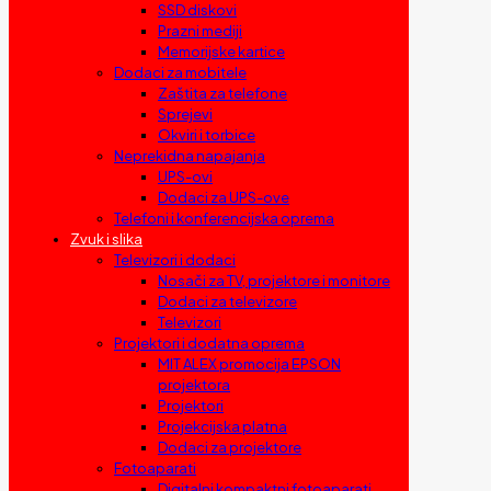
SSD diskovi
Prazni mediji
Memorijske kartice
Dodaci za mobitele
Zaštita za telefone
Sprejevi
Okviri i torbice
Neprekidna napajanja
UPS-ovi
Dodaci za UPS-ove
Telefoni i konferencijska oprema
Zvuk i slika
Televizori i dodaci
Nosači za TV, projektore i monitore
Dodaci za televizore
Televizori
Projektori i dodatna oprema
MIT ALEX promocija EPSON
projektora
Projektori
Projekcijska platna
Dodaci za projektore
Fotoaparati
Digitalni kompaktni fotoaparati