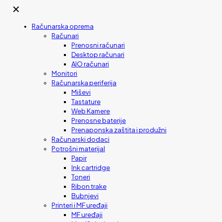
✕
Računarska oprema
Računari
Prenosni računari
Desktop računari
AIO računari
Monitori
Računarska periferija
Miševi
Tastature
Web Kamere
Prenosne baterije
Prenaponska zaštita i produžni
Računarski dodaci
Potrošni materijal
Papir
Ink cartridge
Toneri
Ribon trake
Bubnjevi
Printeri i MF uređaji
MF uređaji