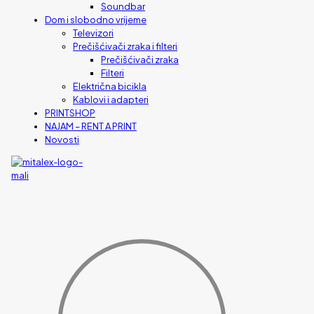
Soundbar
Dom i slobodno vrijeme
Televizori
Prečišćivači zraka i filteri
Prečišćivači zraka
Filteri
Električna bicikla
Kablovi i adapteri
PRINTSHOP
NAJAM – RENT A PRINT
Novosti