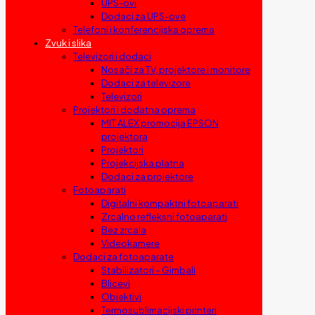
UPS-ovi
Dodaci za UPS-ove
Telefoni i konferencijska oprema
Zvuk i slika
Televizori i dodaci
Nosači za TV, projektore i monitore
Dodaci za televizore
Televizori
Projektori i dodatna oprema
MIT ALEX promocija EPSON
projektora
Projektori
Projekcijska platna
Dodaci za projektore
Fotoaparati
Digitalni kompaktni fotoaparati
Zrcalno refleksni fotoaparati
Bez zrcala
Videokamere
Dodaci za fotoaparate
Stabilizatori – Gimbali
Blicevi
Objektivi
Termosublimacijski printeri