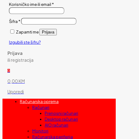
Korisničko ime ili email
*
Šifra
*
Zapamti me
Prijava
Izgubili ste šifru?
Prijava
ili registracija
0
0,00 KM
Uporedi
Računarska oprema
Računari
Prenosni računari
Desktop računari
AIO računari
Monitori
Računarska periferija