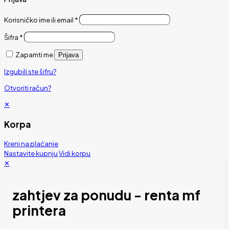
Korisničko ime ili email
*
Šifra
*
Zapamti me
Prijava
Izgubili ste šifru?
Otvoriti račun?
✕
Korpa
Kreni na plaćanje
Nastavite kupnju
Vidi korpu
✕
zahtjev za ponudu - renta mf
printera