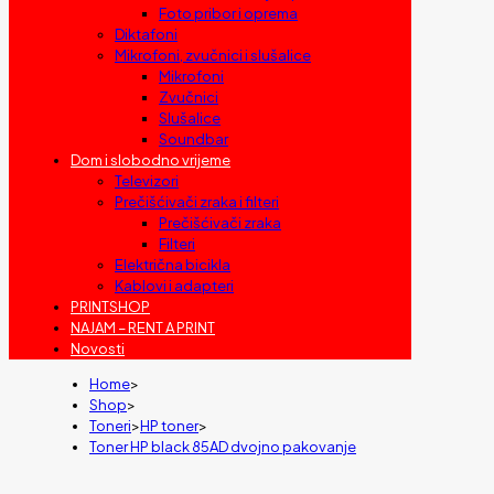
Foto pribor i oprema
Diktafoni
Mikrofoni, zvučnici i slušalice
Mikrofoni
Zvučnici
Slušalice
Soundbar
Dom i slobodno vrijeme
Televizori
Prečišćivači zraka i filteri
Prečišćivači zraka
Filteri
Električna bicikla
Kablovi i adapteri
PRINTSHOP
NAJAM – RENT A PRINT
Novosti
Home
>
Shop
>
Toneri
>
HP toner
>
Toner HP black 85AD dvojno pakovanje