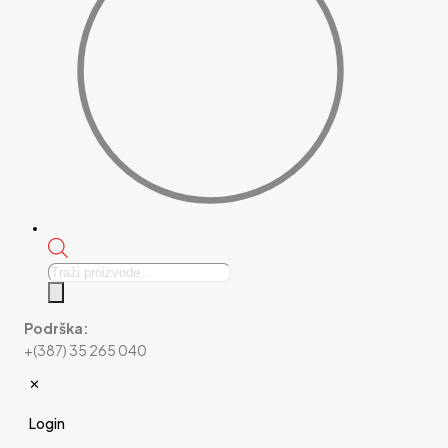
Products
search
Podrška:
+(387) 35 265 040
✕
Login