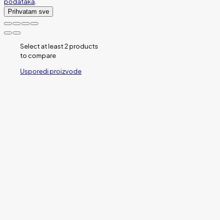
podataka
.
Prihvatam sve
Select at least 2 products
to compare
Usporedi proizvode