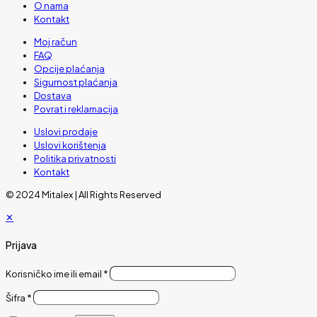
O nama
Kontakt
Moj račun
FAQ
Opcije plaćanja
Sigurnost plaćanja
Dostava
Povrat i reklamacija
Uslovi prodaje
Uslovi korištenja
Politika privatnosti
Kontakt
© 2024 Mitalex | All Rights Reserved
✕
Prijava
Korisničko ime ili email
*
Šifra
*