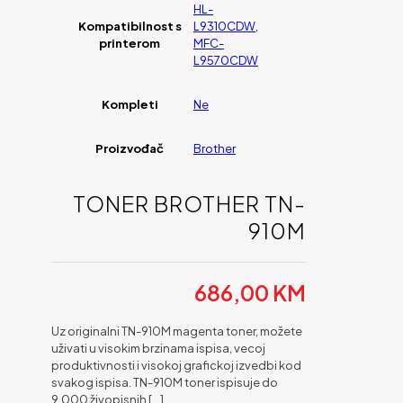
HL-
Kompatibilnost s
L9310CDW,
printerom
MFC-
L9570CDW
Kompleti
Ne
Proizvođač
Brother
TONER BROTHER TN-
910M
686,00
KM
Uz originalni TN-910M magenta toner, možete
uživati u visokim brzinama ispisa, vecoj
produktivnosti i visokoj grafickoj izvedbi kod
svakog ispisa. TN-910M toner ispisuje do
9.000 živopisnih
[…]