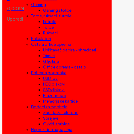
Gaming
0,00 KM
Gaming stolice
Torbe, ruksaci i futrole
Uporedi
Futrole
Torbe
Ruksaci
Kalkulatori
Ostala office oprema
Uništavač papira – shredderi
Trimeri
Giljotine
Office oprema – ostalo
Pohrana podataka
USB-ovi
HDD diskovi
SSD diskovi
Prazni mediji
Memorijske kartice
Dodaci za mobitele
Zaštita za telefone
Sprejevi
Okviri i torbice
Neprekidna napajanja