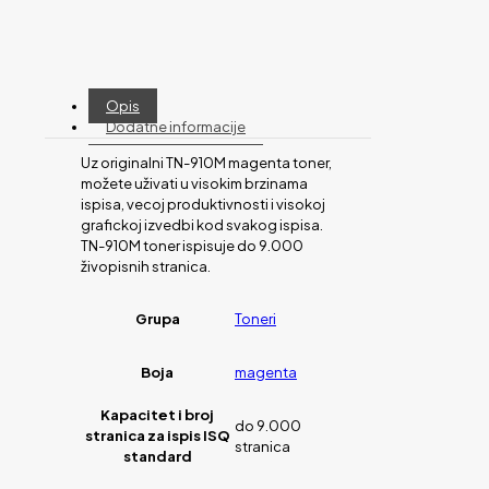
Opis
Dodatne informacije
Uz originalni TN-910M magenta toner,
možete uživati u visokim brzinama
ispisa, vecoj produktivnosti i visokoj
grafickoj izvedbi kod svakog ispisa.
TN-910M toner ispisuje do 9.000
živopisnih stranica.
Grupa
Toneri
Boja
magenta
Kapacitet i broj
do 9.000
stranica za ispis ISQ
stranica
standard