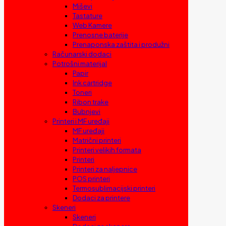
Miševi
Tastature
Web Kamere
Prenosne baterije
Prenaponska zaštita i produžni
Računarski dodaci
Potrošni materijal
Papir
Ink cartridge
Toneri
Ribon trake
Bubnjevi
Printeri i MF uređaji
MF uređaji
Matrični printeri
Printeri velikih formata
Printeri
Printeri za naljepnice
POS printeri
Termosublimacijski printeri
Dodaci za printere
Skeneri
Skeneri