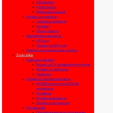
SSD diskovi
Prazni mediji
Memorijske kartice
Dodaci za mobitele
Zaštita za telefone
Sprejevi
Okviri i torbice
Neprekidna napajanja
UPS-ovi
Dodaci za UPS-ove
Telefoni i konferencijska oprema
Zvuk i slika
Televizori i dodaci
Nosači za TV, projektore i monitore
Dodaci za televizore
Televizori
Projektori i dodatna oprema
MIT ALEX promocija EPSON
projektora
Projektori
Projekcijska platna
Dodaci za projektore
Fotoaparati
Digitalni kompaktni fotoaparati