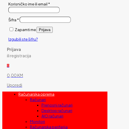
Korisničko ime ili email
*
Šifra
*
Zapamti me
Prijava
Izgubili ste šifru?
Prijava
ili registracija
0
0,00 KM
Uporedi
Računarska oprema
Računari
Prenosni računari
Desktop računari
AIO računari
Monitori
Računarska periferija