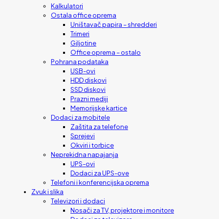
Kalkulatori
Ostala office oprema
Uništavač papira – shredderi
Trimeri
Giljotine
Office oprema – ostalo
Pohrana podataka
USB-ovi
HDD diskovi
SSD diskovi
Prazni mediji
Memorijske kartice
Dodaci za mobitele
Zaštita za telefone
Sprejevi
Okviri i torbice
Neprekidna napajanja
UPS-ovi
Dodaci za UPS-ove
Telefoni i konferencijska oprema
Zvuk i slika
Televizori i dodaci
Nosači za TV, projektore i monitore