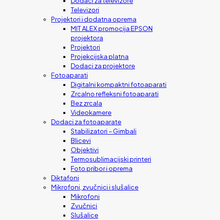
Dodaci za televizore
Televizori
Projektori i dodatna oprema
MIT ALEX promocija EPSON
projektora
Projektori
Projekcijska platna
Dodaci za projektore
Fotoaparati
Digitalni kompaktni fotoaparati
Zrcalno refleksni fotoaparati
Bez zrcala
Videokamere
Dodaci za fotoaparate
Stabilizatori – Gimbali
Blicevi
Objektivi
Termosublimacijski printeri
Foto pribor i oprema
Diktafoni
Mikrofoni, zvučnici i slušalice
Mikrofoni
Zvučnici
Slušalice