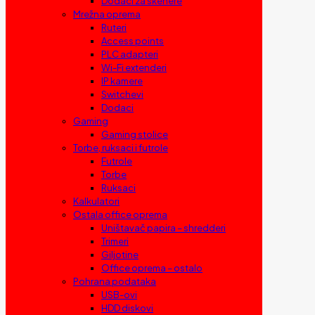
Dodaci za skenere
Mrežna oprema
Ruteri
Access points
PLC adapteri
Wi-Fi extenderi
IP kamere
Switchevi
Dodaci
Gaming
Gaming stolice
Torbe, ruksaci i futrole
Futrole
Torbe
Ruksaci
Kalkulatori
Ostala office oprema
Uništavač papira – shredderi
Trimeri
Giljotine
Office oprema – ostalo
Pohrana podataka
USB-ovi
HDD diskovi