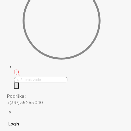
Products
search
Podrška:
+(387) 35 265 040
✕
Login