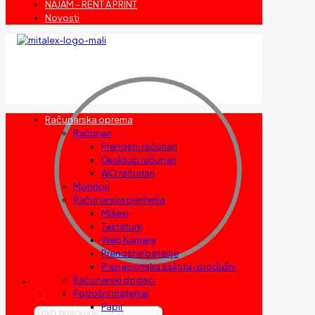
NAJAM – RENT A PRINT
Novosti
Računarska oprema
Računari
Prenosni računari
Desktop računari
AIO računari
Monitori
Računarska periferija
Miševi
Tastature
Web Kamere
Prenosne baterije
Prenaponska zaštita i produžni
Računarski dodaci
Potrošni materijal
Papir
Products