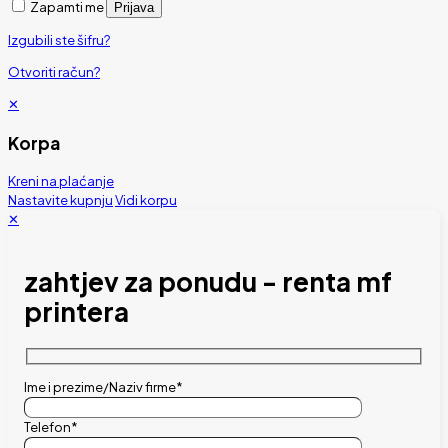
Zapamti me
Prijava
Izgubili ste šifru?
Otvoriti račun?
✕
Korpa
Kreni na plaćanje
Nastavite kupnju
Vidi korpu
✕
zahtjev za ponudu - renta mf
printera
Ime i prezime/Naziv firme*
Telefon*