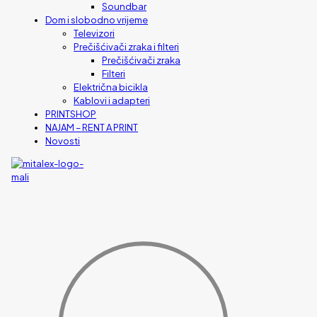
Soundbar
Dom i slobodno vrijeme
Televizori
Prečišćivači zraka i filteri
Prečišćivači zraka
Filteri
Električna bicikla
Kablovi i adapteri
PRINTSHOP
NAJAM – RENT A PRINT
Novosti