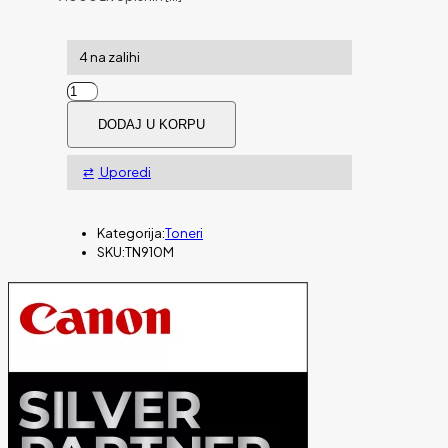
4 na zalihi
Toner
BROTHER
DODAJ U KORPU
TN-
910M
količina
Uporedi
Kategorija:
Toneri
SKU:
TN910M