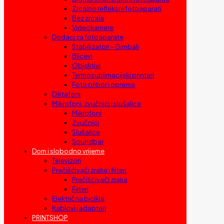
Zrcalno refleksni fotoaparati
Bez zrcala
Videokamere
Dodaci za fotoaparate
Stabilizatori – Gimbali
Blicevi
Objektivi
Termosublimacijski printeri
Foto pribor i oprema
Diktafoni
Mikrofoni, zvučnici i slušalice
Mikrofoni
Zvučnici
Slušalice
Soundbar
Dom i slobodno vrijeme
Televizori
Prečišćivači zraka i filteri
Prečišćivači zraka
Filteri
Električna bicikla
Kablovi i adapteri
PRINTSHOP