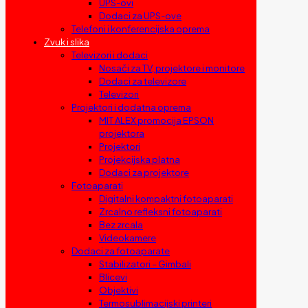
UPS-ovi
Dodaci za UPS-ove
Telefoni i konferencijska oprema
Zvuk i slika
Televizori i dodaci
Nosači za TV, projektore i monitore
Dodaci za televizore
Televizori
Projektori i dodatna oprema
MIT ALEX promocija EPSON
projektora
Projektori
Projekcijska platna
Dodaci za projektore
Fotoaparati
Digitalni kompaktni fotoaparati
Zrcalno refleksni fotoaparati
Bez zrcala
Videokamere
Dodaci za fotoaparate
Stabilizatori – Gimbali
Blicevi
Objektivi
Termosublimacijski printeri