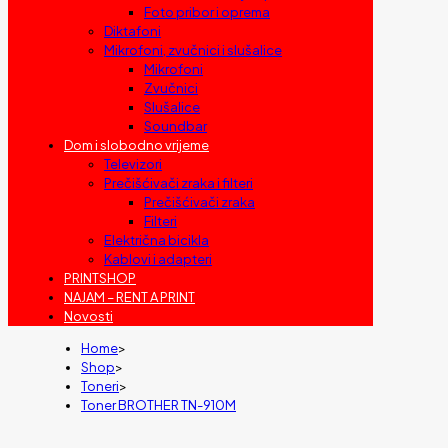
Foto pribor i oprema
Diktafoni
Mikrofoni, zvučnici i slušalice
Mikrofoni
Zvučnici
Slušalice
Soundbar
Dom i slobodno vrijeme
Televizori
Prečišćivači zraka i filteri
Prečišćivači zraka
Filteri
Električna bicikla
Kablovi i adapteri
PRINTSHOP
NAJAM – RENT A PRINT
Novosti
Home
>
Shop
>
Toneri
>
Toner BROTHER TN-910M