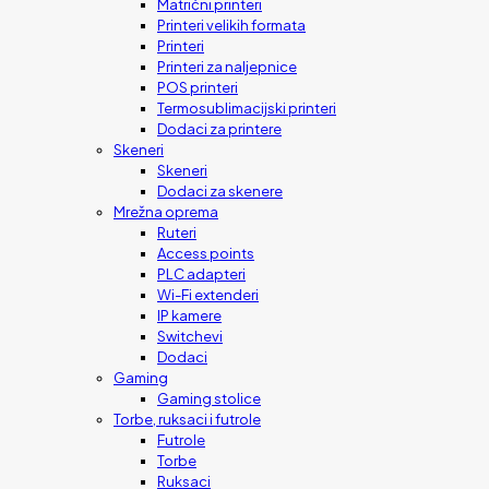
Matrični printeri
Printeri velikih formata
Printeri
Printeri za naljepnice
POS printeri
Termosublimacijski printeri
Dodaci za printere
Skeneri
Skeneri
Dodaci za skenere
Mrežna oprema
Ruteri
Access points
PLC adapteri
Wi-Fi extenderi
IP kamere
Switchevi
Dodaci
Gaming
Gaming stolice
Torbe, ruksaci i futrole
Futrole
Torbe
Ruksaci