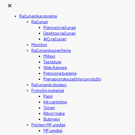
✕
Računarska oprema
Računari
Prenosni računari
Desktop računari
AIO računari
Monitori
Računarska periferija
Miševi
Tastature
Web Kamere
Prenosne baterije
Prenaponska zaštita i produžni
Računarski dodaci
Potrošni materijal
Papir
Ink cartridge
Toneri
Ribon trake
Bubnjevi
Printeri i MF uređaji
MF uređaji