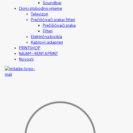
Soundbar
Dom i slobodno vrijeme
Televizori
Prečišćivači zraka i filteri
Prečišćivači zraka
Filteri
Električna bicikla
Kablovi i adapteri
PRINTSHOP
NAJAM – RENT A PRINT
Novosti