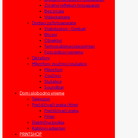
Zrcalno refleksni fotoaparati
Bez zrcala
Videokamere
Dodaci za fotoaparate
Stabilizatori – Gimbali
Blicevi
Objektivi
Termosublimacijski printeri
Foto pribor i oprema
Diktafoni
Mikrofoni, zvučnici i slušalice
Mikrofoni
Zvučnici
Slušalice
Soundbar
Dom i slobodno vrijeme
Televizori
Prečišćivači zraka i filteri
Prečišćivači zraka
Filteri
Električna bicikla
Kablovi i adapteri
PRINTSHOP