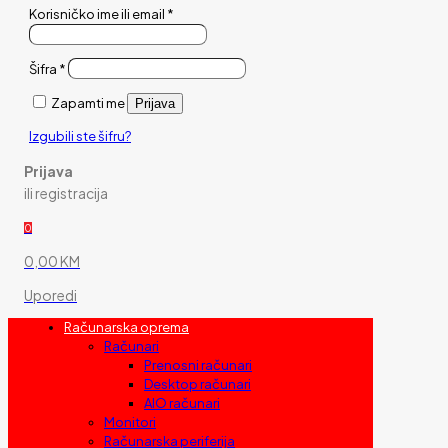
Korisničko ime ili email
*
Šifra
*
Zapamti me
Prijava
Izgubili ste šifru?
Prijava
ili registracija
0
0,00 KM
Uporedi
Računarska oprema
Računari
Prenosni računari
Desktop računari
AIO računari
Monitori
Računarska periferija