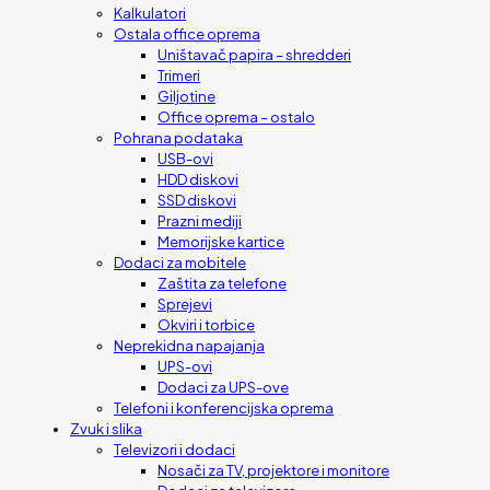
Kalkulatori
Ostala office oprema
Uništavač papira – shredderi
Trimeri
Giljotine
Office oprema – ostalo
Pohrana podataka
USB-ovi
HDD diskovi
SSD diskovi
Prazni mediji
Memorijske kartice
Dodaci za mobitele
Zaštita za telefone
Sprejevi
Okviri i torbice
Neprekidna napajanja
UPS-ovi
Dodaci za UPS-ove
Telefoni i konferencijska oprema
Zvuk i slika
Televizori i dodaci
Nosači za TV, projektore i monitore