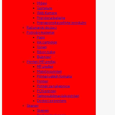
Miševi
Tastature
Web Kamere
Prenosne baterije
Prenaponska zaštita i produžni
Računarski dodaci
Potrošni materijal
Papir
Ink cartridge
Toneri
Ribon trake
Bubnjevi
Printeri i MF uređaji
MF uređaji
Matrični printeri
Printeri velikih formata
Printeri
Printeri za naljepnice
POS printeri
Termosublimacijski printeri
Dodaci za printere
Skeneri
Skeneri