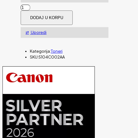
TONER
CANON
DODAJ U KORPU
CRG-
067H
M
Uporedi
MAGENTA
ZA
LBP63x,
Kategorija:
Toneri
MF65x
SKU:
5104C002AA
ZA
2.350
STRANA
količina