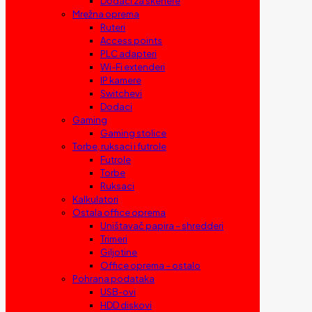
Dodaci za skenere
Mrežna oprema
Ruteri
Access points
PLC adapteri
Wi-Fi extenderi
IP kamere
Switchevi
Dodaci
Gaming
Gaming stolice
Torbe, ruksaci i futrole
Futrole
Torbe
Ruksaci
Kalkulatori
Ostala office oprema
Uništavač papira – shredderi
Trimeri
Giljotine
Office oprema – ostalo
Pohrana podataka
USB-ovi
HDD diskovi