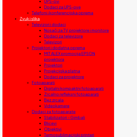
UPS-ovi
Dodaci za UPS-ove
Telefoni i konferencijska oprema
Zvuk i slika
Televizori i dodaci
Nosači za TV, projektore i monitore
Dodaci za televizore
Televizori
Projektori i dodatna oprema
MIT ALEX promocija EPSON
projektora
Projektori
Projekcijska platna
Dodaci za projektore
Fotoaparati
Digitalni kompaktni fotoaparati
Zrcalno refleksni fotoaparati
Bez zrcala
Videokamere
Dodaci za fotoaparate
Stabilizatori – Gimbali
Blicevi
Objektivi
Termosublimacijski printeri