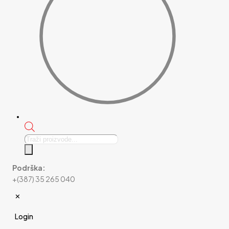
Products
search
Podrška:
+(387) 35 265 040
✕
Login