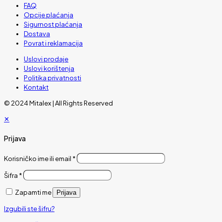
FAQ
Opcije plaćanja
Sigurnost plaćanja
Dostava
Povrat i reklamacija
Uslovi prodaje
Uslovi korištenja
Politika privatnosti
Kontakt
© 2024 Mitalex | All Rights Reserved
✕
Prijava
Korisničko ime ili email
*
Šifra
*
Zapamti me
Prijava
Izgubili ste šifru?