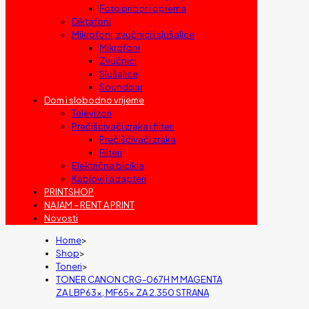
Foto pribor i oprema
Diktafoni
Mikrofoni, zvučnici i slušalice
Mikrofoni
Zvučnici
Slušalice
Soundbar
Dom i slobodno vrijeme
Televizori
Prečišćivači zraka i filteri
Prečišćivači zraka
Filteri
Električna bicikla
Kablovi i adapteri
PRINTSHOP
NAJAM – RENT A PRINT
Novosti
Home
>
Shop
>
Toneri
>
TONER CANON CRG-067H M MAGENTA
ZA LBP63x, MF65x ZA 2.350 STRANA