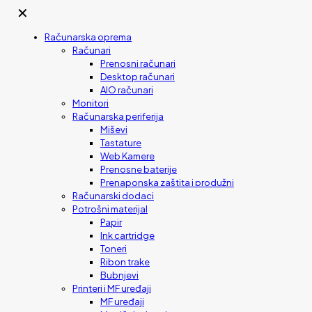
✕
Računarska oprema
Računari
Prenosni računari
Desktop računari
AIO računari
Monitori
Računarska periferija
Miševi
Tastature
Web Kamere
Prenosne baterije
Prenaponska zaštita i produžni
Računarski dodaci
Potrošni materijal
Papir
Ink cartridge
Toneri
Ribon trake
Bubnjevi
Printeri i MF uređaji
MF uređaji