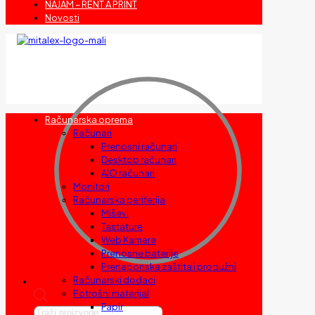
NAJAM – RENT A PRINT
Novosti
Računarska oprema
Računari
Prenosni računari
Desktop računari
AIO računari
Monitori
Računarska periferija
Miševi
Tastature
Web Kamere
Prenosne baterije
Prenaponska zaštita i produžni
Računarski dodaci
Potrošni materijal
Papir
Products