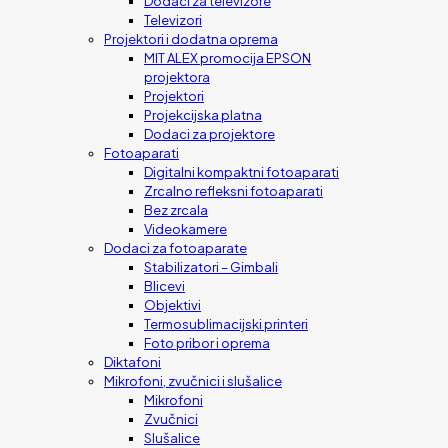
Dodaci za televizore
Televizori
Projektori i dodatna oprema
MIT ALEX promocija EPSON
projektora
Projektori
Projekcijska platna
Dodaci za projektore
Fotoaparati
Digitalni kompaktni fotoaparati
Zrcalno refleksni fotoaparati
Bez zrcala
Videokamere
Dodaci za fotoaparate
Stabilizatori – Gimbali
Blicevi
Objektivi
Termosublimacijski printeri
Foto pribor i oprema
Diktafoni
Mikrofoni, zvučnici i slušalice
Mikrofoni
Zvučnici
Slušalice