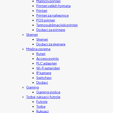
Matrični printeri
Printeri velikih formata
Printeri
Printeri za naljepnice
POS printeri
Termosublimacijski printeri
Dodaci za printere
Skeneri
Skeneri
Dodaci za skenere
Mrežna oprema
Ruteri
Access points
PLC adapteri
Wi-Fi extenderi
IP kamere
Switchevi
Dodaci
Gaming
Gaming stolice
Torbe, ruksaci i futrole
Futrole
Torbe
Ruksaci