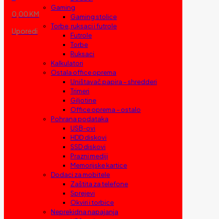
Gaming
0,00 KM
Gaming stolice
Torbe, ruksaci i futrole
Uporedi
Futrole
Torbe
Ruksaci
Kalkulatori
Ostala office oprema
Uništavač papira – shredderi
Trimeri
Giljotine
Office oprema – ostalo
Pohrana podataka
USB-ovi
HDD diskovi
SSD diskovi
Prazni mediji
Memorijske kartice
Dodaci za mobitele
Zaštita za telefone
Sprejevi
Okviri i torbice
Neprekidna napajanja