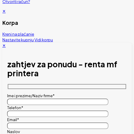
Otvoriti račun?
✕
Korpa
Kreni na plaćanje
Nastavite kupnju
Vidi korpu
✕
zahtjev za ponudu - renta mf
printera
Ime i prezime/Naziv firme*
Telefon*
Email*
Naslov